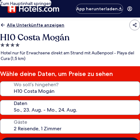
Zum Hauptinhalt springen
App herunterladen
Alle Unterkünfte anzeigen
H10 Costa Mogán
4.0-
Sterne-
Hotel nur für Erwachsene direkt am Strand mit Außenpool - Playa del
Unterkunft
Cura (1,5 km)
Wähle deine Daten, um Preise zu sehen
Wo soll’s hingehen?
Daten
Gäste