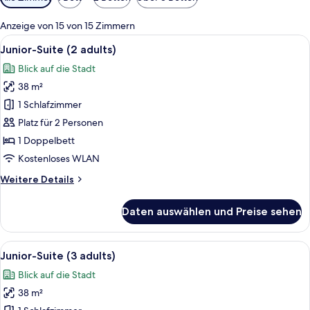
Filter
für
Anzeige von 15 von 15 Zimmern
Zimmer
Alle
Ein Hotelzimmer mit einem großen Bett
5
Junior-Suite (2 adults)
Fotos
Blick auf die Stadt
für
38 m²
Junior-
Suite
1 Schlafzimmer
(2
Platz für 2 Personen
adults)
1 Doppelbett
anzeigen
Kostenloses WLAN
Weitere
Weitere Details
Details
für
Daten auswählen und Preise sehen
Junior-
Suite
(2
Alle
Ein Hotelzimmer mit einem großen Bett
5
adults)
Junior-Suite (3 adults)
Fotos
Blick auf die Stadt
für
38 m²
Junior-