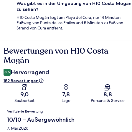
Was gibt es in der Umgebung von H10 Costa Mogán
zu sehen?
H10 Costa Mogán liegt am Playa del Cura, nur 14 Minuten
Fußweg von Punta de los Frailes und 5 Minuten zu Fuß von
Strand von Cura entfernt.
Bewertungen von H10 Costa
Bewertungen
Mogán
Hervorragend
8,6
152 Bewertungen
9,0
7,8
8,8
Sauberkeit
Lage
Personal & Service
Bewertungen
Verifizierte Bewertung
10/10 – Außergewöhnlich
7. Mai 2026