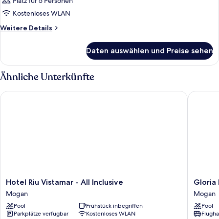
Platz für 5 Personen
Kostenloses WLAN
Weitere
Weitere Details
Details
für
Daten auswählen und Preise sehen
Zimmer
Ähnliche Unterkünfte
Hotel Riu Vistamar - All Inclusive
Gloria P
Hotel
Gloria
Hotel Riu Vistamar - All Inclusive
Gloria
Riu
Palace
Mogan
Mogan
Vistamar
Amador
Pool
Frühstück inbegriffen
Pool
-
Thalasso
Parkplätze verfügbar
Kostenloses WLAN
Flugha
All
&