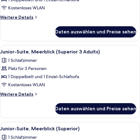
Suite,
Meerblick
Kostenloses WLAN
(Superior
Weitere
Weitere Details
2
Details
Adults)
für
Daten auswählen und Preise sehen
Junior-
anzeigen
Suite,
Meerblick
Alle
Ein Hotelzimmer mit einem großen Bet
8
(Superior
Junior-Suite, Meerblick (Superior 3 Adults)
Fotos
2
1 Schlafzimmer
Adults)
für
Platz für 3 Personen
Junior-
Suite,
1 Doppelbett und 1 Einzel-Schlafsofa
Meerblick
Kostenloses WLAN
(Superior
Weitere
Weitere Details
3
Details
Adults)
für
Daten auswählen und Preise sehen
Junior-
anzeigen
Suite,
Meerblick
Alle
Ein Hotelzimmer mit einem großen Bet
8
(Superior
Junior-Suite, Meerblick (Superior)
Fotos
3
1 Schlafzimmer
Adults)
für