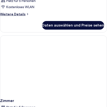
Platz für 5 Personen
Kostenloses WLAN
Weitere
Weitere Details
Details
für
Daten auswählen und Preise sehen
Zimmer
Zimmer