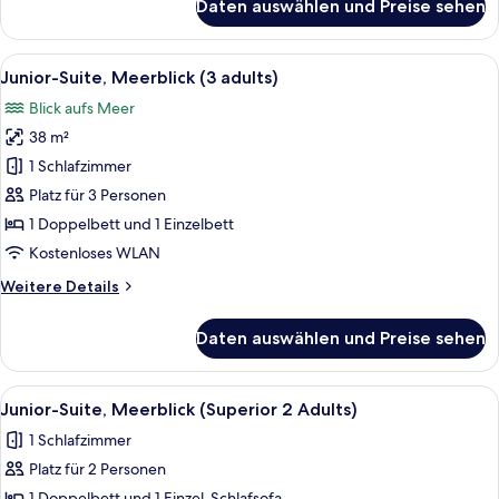
Daten auswählen und Preise sehen
Junior-
Suite,
Meerblick
Alle
Ein Hotelzimmer mit einem großen Bet
6
(2
Junior-Suite, Meerblick (3 adults)
Fotos
adults)
Blick aufs Meer
für
38 m²
Junior-
Suite,
1 Schlafzimmer
Meerblick
Platz für 3 Personen
(3
1 Doppelbett und 1 Einzelbett
adults)
Kostenloses WLAN
anzeigen
Weitere
Weitere Details
Details
für
Daten auswählen und Preise sehen
Junior-
Suite,
Meerblick
Alle
Ein Hotelzimmer mit einem großen Bet
8
(3
Junior-Suite, Meerblick (Superior 2 Adults)
Fotos
adults)
1 Schlafzimmer
für
Platz für 2 Personen
Junior-
1 Doppelbett und 1 Einzel-Schlafsofa