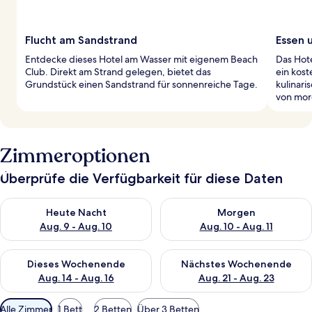
Flucht am Sandstrand
Essen 
Entdecke dieses Hotel am Wasser mit eigenem Beach
Das Hote
Club. Direkt am Strand gelegen, bietet das
ein kost
Grundstück einen Sandstrand für sonnenreiche Tage.
kulinar
von mor
Zimmeroptionen
Überprüfe die Verfügbarkeit für diese Daten
Überprüfe die Verfügbarkeit für heute Nacht, Aug. 9 - Aug. 10
Überprüfe die Verfügbarkeit fü
Heute Nacht
Morgen
Aug. 9 - Aug. 10
Aug. 10 - Aug. 11
Überprüfe die Verfügbarkeit für dieses Wochenende, Aug. 14 -
Überprüfe die Verfügbarkeit f
Dieses Wochenende
Nächstes Wochenende
Aug. 14 - Aug. 16
Aug. 21 - Aug. 23
Verfügbare
Alle Zimmer
1 Bett
2 Betten
Über 3 Betten