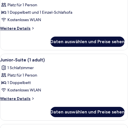
Platz für 1 Person
Junior-
Suite,
1 Doppelbett und 1 Einzel-Schlafsofa
Meerblick
Kostenloses WLAN
(Superior)
Weitere
Weitere Details
anzeigen
Details
für
Daten auswählen und Preise sehen
Junior-
Suite,
Meerblick
Alle
Ein Hotelzimmer mit einem großen Bett
5
(Superior)
Junior-Suite (1 adult)
Fotos
1 Schlafzimmer
für
Platz für 1 Person
Junior-
Suite
1 Doppelbett
(1
Kostenloses WLAN
adult)
Weitere
Weitere Details
anzeigen
Details
für
Daten auswählen und Preise sehen
Junior-
Suite
(1
Alle
Ein Hotelzimmer mit einem großen Bet