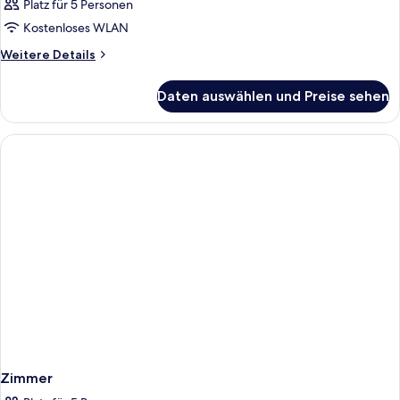
Platz für 5 Personen
Kostenloses WLAN
Weitere
Weitere Details
Details
für
Daten auswählen und Preise sehen
Zimmer
Zimmer