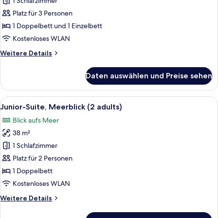
Suite
1 Schlafzimmer
(3
Platz für 3 Personen
adults)
1 Doppelbett und 1 Einzelbett
anzeigen
Kostenloses WLAN
Weitere
Weitere Details
Details
für
Daten auswählen und Preise sehen
Junior-
Suite
(3
Alle
Ein Hotelzimmer mit einem großen Bet
6
adults)
Junior-Suite, Meerblick (2 adults)
Fotos
Blick aufs Meer
für
38 m²
Junior-
Suite,
1 Schlafzimmer
Meerblick
Platz für 2 Personen
(2
1 Doppelbett
adults)
Kostenloses WLAN
anzeigen
Weitere
Weitere Details
Details
für