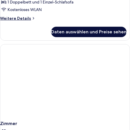
Meerblick
1 Doppelbett und 1 Einzel-Schlafsofa
(Privilege
Kostenloses WLAN
-
Weitere
Weitere Details
3
Details
Adults)
für
Daten auswählen und Preise sehen
Junior-
anzeigen
Suite,
Meerblick
(Privilege
-
3
Adults)
Zimmer