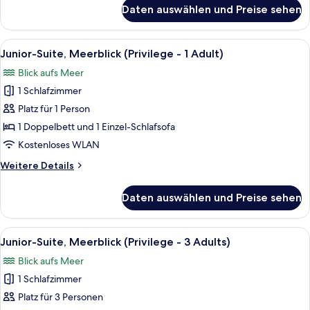
für
Daten auswählen und Preise sehen
Junior-
Suite,
Meerblick
Alle
Ein Hotelzimmer mit einem großen Bet
5
(Privilege)
Junior-Suite, Meerblick (Privilege - 1 Adult)
Fotos
Blick aufs Meer
für
1 Schlafzimmer
Junior-
Suite,
Platz für 1 Person
Meerblick
1 Doppelbett und 1 Einzel-Schlafsofa
(Privilege
Kostenloses WLAN
-
Weitere
Weitere Details
1
Details
Adult)
für
Daten auswählen und Preise sehen
Junior-
anzeigen
Suite,
Meerblick
Alle
Ein Hotelzimmer mit einem großen Bet
5
(Privilege
Junior-Suite, Meerblick (Privilege - 3 Adults)
Fotos
-
Blick aufs Meer
1
für
Adult)
1 Schlafzimmer
Junior-
Suite,
Platz für 3 Personen