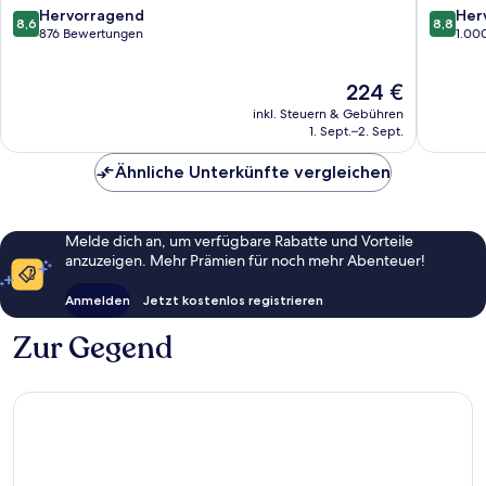
Inclusive
Hotel
8.6
8.8
Hervorragend
Her
8,6
8,8
Mogan
Mogan
von
von
876 Bewertungen
1.00
10,
10,
Hervorragend,
Hervorr
Der
224 €
876
1.000
Preis
Bewertungen
Bewert
inkl. Steuern & Gebühren
beträgt
1. Sept.–2. Sept.
224 €
Ähnliche Unterkünfte vergleichen
Melde dich an, um verfügbare Rabatte und Vorteile
anzuzeigen. Mehr Prämien für noch mehr Abenteuer!
Anmelden
Jetzt kostenlos registrieren
Zur Gegend