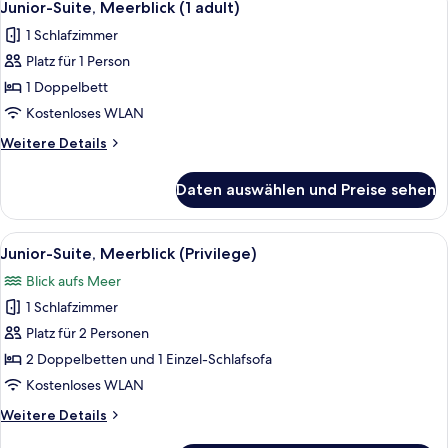
6
adult)
Junior-Suite, Meerblick (1 adult)
Fotos
1 Schlafzimmer
für
Platz für 1 Person
Junior-
Suite,
1 Doppelbett
Meerblick
Kostenloses WLAN
(1
Weitere
Weitere Details
adult)
Details
anzeigen
für
Daten auswählen und Preise sehen
Junior-
Suite,
Meerblick
Alle
Ein Hotelzimmer mit einem großen Bet
5
(1
Junior-Suite, Meerblick (Privilege)
Fotos
adult)
Blick aufs Meer
für
1 Schlafzimmer
Junior-
Suite,
Platz für 2 Personen
Meerblick
2 Doppelbetten und 1 Einzel-Schlafsofa
(Privilege)
Kostenloses WLAN
anzeigen
Weitere
Weitere Details
Details