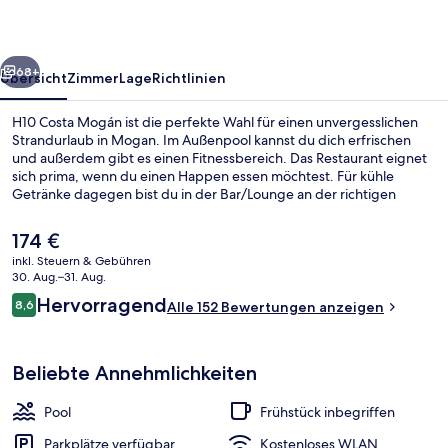
rück
Weiter
68+
Übersicht
Zimmer
Lage
Richtlinien
H10 Costa Mogán ist die perfekte Wahl für einen unvergesslichen
Strandurlaub in Mogan. Im Außenpool kannst du dich erfrischen
und außerdem gibt es einen Fitnessbereich. Das Restaurant eignet
sich prima, wenn du einen Happen essen möchtest. Für kühle
Getränke dagegen bist du in der Bar/Lounge an der richtigen
Adresse. Eine Poolbar, eine Snackbar und eine Terrasse gehören
ebenfalls zum Angebot.
Der
174 €
aktuelle
inkl. Steuern & Gebühren
Preis
30. Aug.–31. Aug.
Außenpool, Sonnenschirme, Liegestüh
beträgt
Bewertungen
Hervorragend
8,6
Alle 152 Bewertungen anzeigen
174 €.
8,6 von 10.
Beliebte Annehmlichkeiten
Pool
Frühstück inbegriffen
Parkplätze verfügbar
Kostenloses WLAN