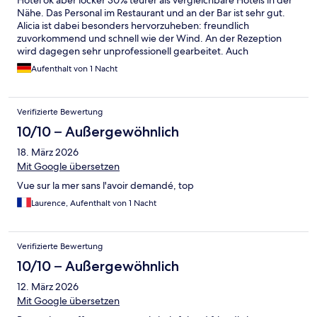
Hotel ok aber locker 30% teurer als vergleichbare Hotels in der
Nähe. Das Personal im Restaurant und an der Bar ist sehr gut.
Alicia ist dabei besonders hervorzuheben: freundlich
zuvorkommend und schnell wie der Wind. An der Rezeption
wird dagegen sehr unprofessionell gearbeitet. Auch
Freundlichkeit wird hier nicht groß geschrieben.(ausgenommen
Aufenthalt von 1 Nacht
der Dame.) Alles in allem würde ich dieses Hotel nicht
empfehlen. Für das Geld bekommt man mehr vor Ort und wenn
einem der Standard dieses Hotels genügt, gibt es sehr viel
Verifizierte Bewertung
günstigere Hotels mit selben Standard
10/10 – Außergewöhnlich
18. März 2026
Mit Google übersetzen
Vue sur la mer sans l'avoir demandé, top
Laurence, Aufenthalt von 1 Nacht
Verifizierte Bewertung
10/10 – Außergewöhnlich
12. März 2026
Mit Google übersetzen