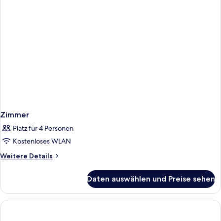
Zimmer
Platz für 4 Personen
Kostenloses WLAN
Weitere
Weitere Details
Details
für
Daten auswählen und Preise sehen
Zimmer