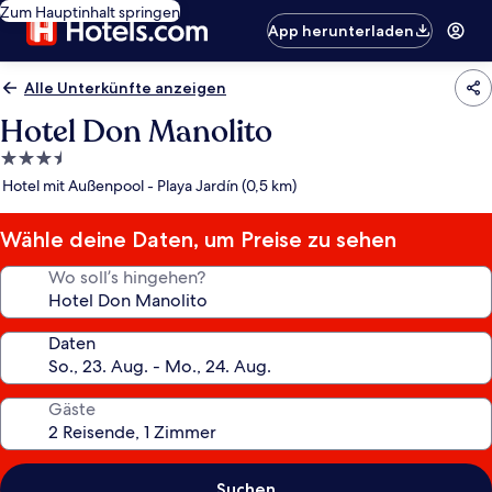
Zum Hauptinhalt springen
App herunterladen
Alle Unterkünfte anzeigen
Hotel Don Manolito
3.5-
Sterne-
Hotel mit Außenpool - Playa Jardín (0,5 km)
Unterkunft
Wähle deine Daten, um Preise zu sehen
Wo soll’s hingehen?
Daten
Gäste
Suchen