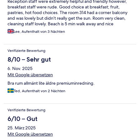
Reception staff were extremely helpful and friendly however,
breakfast staff were rude. Good choice at breakfast; fruit,
pastries, hot food choices. The room 314 had a corner balcony
and was lovely but didn’t really get the sun. Room very clean,
cleaning staff lovely. Beach is 5 min walk away and nice
restaurants are 8 mins walk ; hotel is close to bus station The
Lee, Aufenthalt von 3 Nächten
resort is so clean and quiet. I would definitely stay here again.
Verifizierte Bewertung
8/10 – Sehr gut
6. Nov. 2025
Mit Google übersetzen
Bra rum allmänt lite äldre premiuminredning.
Ted, Aufenthalt von 2 Nächten
Verifizierte Bewertung
6/10 – Gut
25. März 2025
Mit Google übersetzen