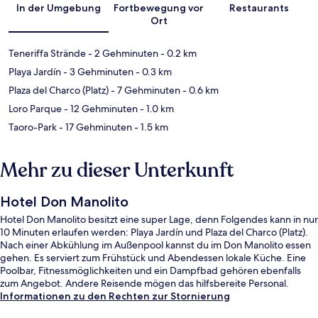
In der Umgebung
Fortbewegung vor
Restaurants
Ort
Teneriffa Strände
- 2 Gehminuten
- 0.2 km
Playa Jardín
- 3 Gehminuten
- 0.3 km
Plaza del Charco (Platz)
- 7 Gehminuten
- 0.6 km
Loro Parque
- 12 Gehminuten
- 1.0 km
Taoro-Park
- 17 Gehminuten
- 1.5 km
Mehr zu dieser Unterkunft
Hotel Don Manolito
Hotel Don Manolito besitzt eine super Lage, denn Folgendes kann in nur
10 Minuten erlaufen werden: Playa Jardín und Plaza del Charco (Platz).
Nach einer Abkühlung im Außenpool kannst du im Don Manolito essen
gehen. Es serviert zum Frühstück und Abendessen lokale Küche. Eine
Poolbar, Fitnessmöglichkeiten und ein Dampfbad gehören ebenfalls
zum Angebot. Andere Reisende mögen das hilfsbereite Personal.
Informationen zu den Rechten zur Stornierung