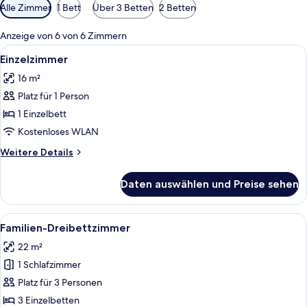
Verfügbare
Alle Zimmer
1 Bett
Über 3 Betten
2 Betten
Filter
für
Anzeige von 6 von 6 Zimmern
Zimmer
Alle
Ein Hotelzimmer mit einem Bett, eine
3
Einzelzimmer
Fotos
16 m²
für
Platz für 1 Person
Einzelzimmer
anzeigen
1 Einzelbett
Kostenloses WLAN
Weitere
Weitere Details
Details
für
Daten auswählen und Preise sehen
Einzelzimmer
Alle
Ein Hotelzimmer mit zwei Betten, eine
2
Familien-Dreibettzimmer
Fotos
22 m²
für
1 Schlafzimmer
Familien-
Dreibettzimmer
Platz für 3 Personen
anzeigen
3 Einzelbetten