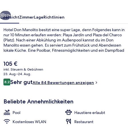
rück
Weiter
37+
Übersicht
Zimmer
Lage
Richtlinien
Hotel Don Manolito besitzt eine super Lage, denn Folgendes kann in
nur 10 Minuten erlaufen werden: Playa Jardín und Plaza del Charco
(Platz). Nach einer Abkühlung im Außenpool kannst du im Don
Manolito essen gehen. Es serviert zum Frühstück und Abendessen
lokale Küche. Eine Poolbar, Fitnessmöglichkeiten und ein Dampfbad
gehören ebenfalls zum Angebot. Andere Reisende mögen das
hilfsbereite Personal.
Der
105 €
aktuelle
inkl. Steuern & Gebühren
Preis
23. Aug.–24. Aug.
Außenbereich
beträgt
Bewertungen
Sehr gut
8,2
Alle 84 Bewertungen anzeigen
105 €.
8,2 von 10.
Beliebte Annehmlichkeiten
Pool
Haustiere erlaubt
Kostenloses WLAN
Restaurant