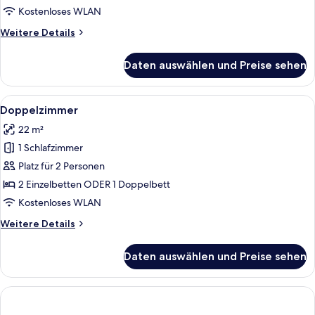
Kostenloses WLAN
Weitere
Weitere Details
Details
für
Daten auswählen und Preise sehen
Familien-
Dreibettzimmer
Alle
Ein Hotelzimmer mit einem großen Bett
5
Doppelzimmer
Fotos
22 m²
für
1 Schlafzimmer
Doppelzimmer
anzeigen
Platz für 2 Personen
2 Einzelbetten ODER 1 Doppelbett
Kostenloses WLAN
Weitere
Weitere Details
Details
für
Daten auswählen und Preise sehen
Doppelzimmer