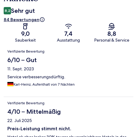
Sehr gut
8,2
84 Bewertungen
9,0
7,4
8,8
Sauberkeit
Ausstattung
Personal & Service
Bewertungen
Verifizierte Bewertung
6/10 – Gut
11. Sept. 2023
Service verbesserungsdürftig.
Karl-Heinz, Aufenthalt von 7 Nächten
Verifizierte Bewertung
4/10 – Mittelmäßig
22. Juli 2025
Preis-Leistung stimmt nicht.