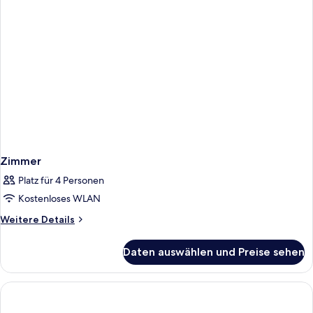
Zimmer
Platz für 4 Personen
Kostenloses WLAN
Weitere
Weitere Details
Details
für
Daten auswählen und Preise sehen
Zimmer