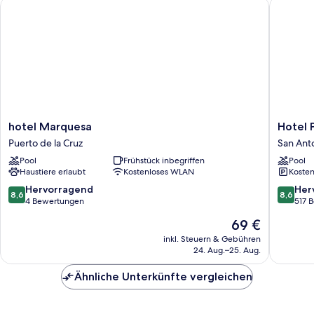
hotel Marquesa
Hotel Pu
hotel
Hotel
hotel Marquesa
Hotel 
Marquesa
Puerto
Puerto de la Cruz
San Anto
Puerto
Palace
Pool
Frühstück inbegriffen
Pool
de
San
Haustiere erlaubt
Kostenloses WLAN
Kosten
la
Antonio
Cruz
El
8.6
8.6
Hervorragend
Her
8,6
8,6
Esquilón
von
von
4 Bewertungen
517 
10,
10,
Der
69 €
Hervorragend,
Hervorr
Preis
4
517
inkl. Steuern & Gebühren
beträgt
24. Aug.–25. Aug.
Bewertungen
Bewert
69 €
Ähnliche Unterkünfte vergleichen