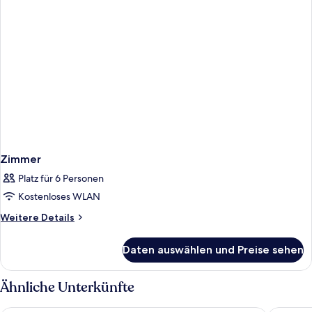
Zimmer
Platz für 6 Personen
Kostenloses WLAN
Weitere
Weitere Details
Details
für
Daten auswählen und Preise sehen
Zimmer
Ähnliche Unterkünfte