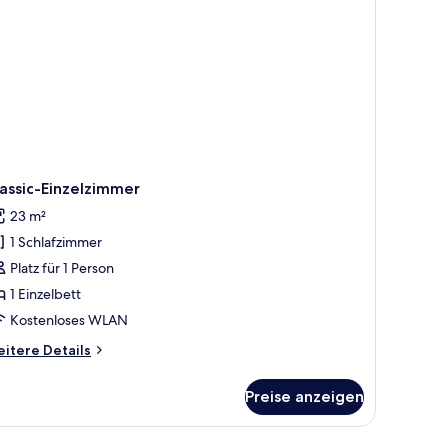
assic-Einzelzimmer
23 m²
1 Schlafzimmer
Platz für 1 Person
1 Einzelbett
Kostenloses WLAN
itere
itere Details
tails
r
Preise anzeigen
assic-
nzelzimmer