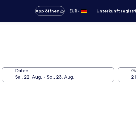
•
App öffnen
EUR
Unterkunft registr
Daten
G