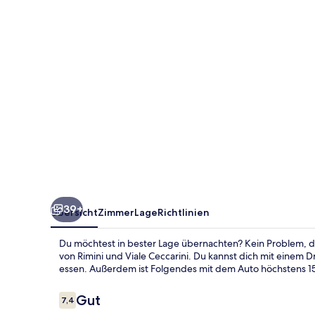
39+
Übersicht
Zimmer
Lage
Richtlinien
Du möchtest in bester Lage übernachten? Kein Problem, de
von Rimini und Viale Ceccarini. Du kannst dich mit einem 
essen. Außerdem ist Folgendes mit dem Auto höchstens 15 Mi
Bewertungen
Gut
7,4
7,4 von 10.