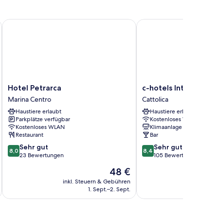
Hotel Petrarca
c-hotels International
Hotel
c-
Hotel Petrarca
c-hotels Internationa
Petrarca
hotels
Marina Centro
Cattolica
Marina
International
Haustiere erlaubt
Haustiere erlaubt
Centro
Cattolica
Parkplätze verfügbar
Kostenloses WLAN
Kostenloses WLAN
Klimaanlage
Restaurant
Bar
8.0
8.4
Sehr gut
Sehr gut
8,0
8,4
von
von
23 Bewertungen
105 Bewertungen
10,
10,
Der
48 €
Sehr
Sehr
Preis
gut,
gut,
inkl. Steuern & Gebühren
inkl. S
beträgt
1. Sept.–2. Sept.
23
105
48 €
Bewertungen
Bewertungen