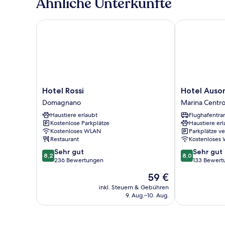
Ähnliche Unterkünfte
Hotel Rossi
Hotel Ausoni
Hotel
Hotel
Hotel Rossi
Hotel Auso
Rossi
Ausonia
Domagnano
Marina Centr
Domagnano
Marina
Haustiere erlaubt
Flughafentra
Centro
Kostenlose Parkplätze
Haustiere erl
Kostenloses WLAN
Parkplätze v
Restaurant
Kostenloses
8.2
8.0
Sehr gut
Sehr gut
8,2
8,0
von
von
236 Bewertungen
133 Bewert
10,
10,
Der
59 €
Sehr
Sehr
Preis
gut,
gut,
inkl. Steuern & Gebühren
beträgt
9. Aug.–10. Aug.
236
133
59 €
Bewertungen
Bewertungen