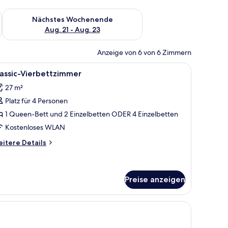
es Wochenende, Aug. 14 - Aug. 16.
Überprüfe die Verfügbarkeit für nächstes Wochenende, Aug. 2
Nächstes Wochenende
Aug. 21 - Aug. 23
Anzeige von 6 von 6 Zimmern
, laptopgeeigneter Arbeitsplatz, kostenloses WLAN
le
Dusche, kostenlose Toilettenartikel, Haartrock
4
assic-Vierbettzimmer
otos
27 m²
ür
Platz für 4 Personen
assic-
ierbettzimmer
1 Queen-Bett und 2 Einzelbetten ODER 4 Einzelbetten
nzeigen
Kostenloses WLAN
itere
itere Details
tails
r
assic-
erbettzimmer
Preise anzeigen