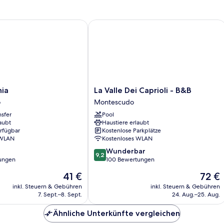
a
La Valle Dei Caprioli - B&B
La
nia
La Valle Dei Caprioli - B&B
Valle
o
Montescudo
Dei
nsfer
Pool
Caprioli
aubt
Haustiere erlaubt
-
erfügbar
Kostenlose Parkplätze
B&B
 WLAN
Kostenloses WLAN
Montescudo
9.2
Wunderbar
9,2
von
ungen
100 Bewertungen
10,
Der
Der
41 €
72 €
Wunderbar,
Preis
Preis
100
inkl. Steuern & Gebühren
inkl. Steuern & Gebühren
beträgt
beträgt
7. Sept.–8. Sept.
24. Aug.–25. Aug.
Bewertungen
41 €
72 €
Ähnliche Unterkünfte vergleichen