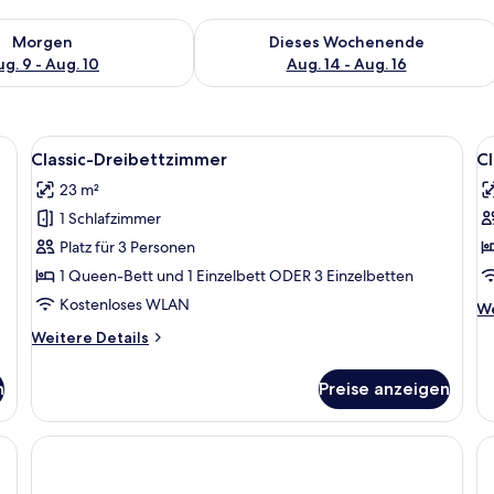
 - Aug. 9.
 Verfügbarkeit für morgen, Aug. 9 - Aug. 10.
Überprüfe die Verfügbarkeit für dies
Morgen
Dieses Wochenende
g. 9 - Aug. 10
Aug. 14 - Aug. 16
tzimmer | Schreibtisch, laptopgeeigneter Arbeitsplatz, kostenloses WLAN
Alle
Classic-Dreibettzimmer | Schreibtisch
Al
5
Classic-Dreibettzimmer
Cl
Fotos
F
23 m²
für
f
1 Schlafzimmer
Classic-
Cl
Dreibettzimmer
V
Platz für 3 Personen
anzeigen
a
1 Queen-Bett und 1 Einzelbett ODER 3 Einzelbetten
Kostenloses WLAN
We
We
De
Weitere
Weitere Details
fü
Details
Cl
für
Vi
n
Preise anzeigen
Classic-
Dreibettzimmer