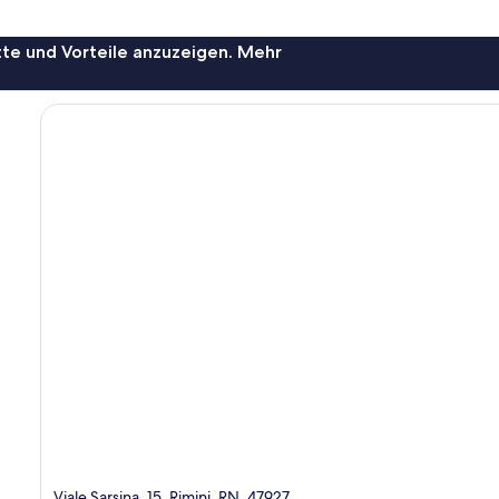
te und Vorteile anzuzeigen. Mehr
Viale Sarsina, 15, Rimini, RN, 47927