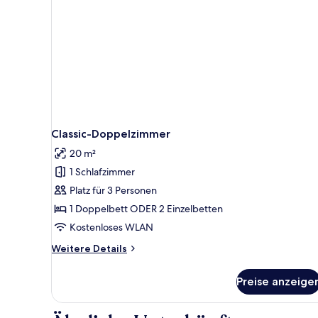
Classic-Doppelzimmer
20 m²
1 Schlafzimmer
Platz für 3 Personen
1 Doppelbett ODER 2 Einzelbetten
Kostenloses WLAN
Weitere
Weitere Details
Details
für
Preise anzeige
Classic-
Doppelzimmer