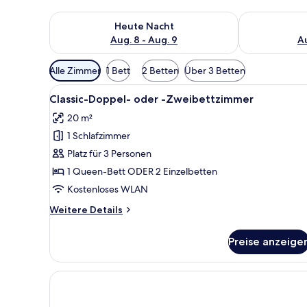
Überprüfe die Verfügbarkeit für heute Nacht, Aug. 8
Überprüfe die
Heute Nacht
Aug. 8 - Aug. 9
Au
Verfügbare
Alle Zimmer
1 Bett
2 Betten
Über 3 Betten
Filter
Alle
Classic-Doppel- oder -Zweibet
für
7
Classic-Doppel- oder -Zweibettzimmer
Fotos
Zimmer
20 m²
für
1 Schlafzimmer
Classic-
Doppel-
Platz für 3 Personen
oder
1 Queen-Bett ODER 2 Einzelbetten
-
Kostenloses WLAN
Zweibettzimmer
Weitere
Weitere Details
anzeigen
Details
für
Preise anzeige
Classic-
Doppel-
oder
-
Zweibettzimmer