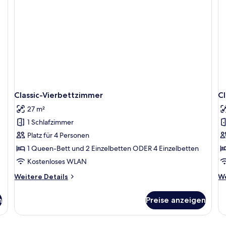
Classic-Vierbettzimmer
Cl
27 m²
1 Schlafzimmer
Platz für 4 Personen
1 Queen-Bett und 2 Einzelbetten ODER 4 Einzelbetten
Kostenloses WLAN
Weitere
We
Weitere Details
We
Details
De
für
fü
n
Preise anzeigen
Classic-
Cl
Vierbettzimmer
Ei