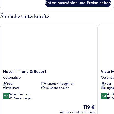
Daten auswählen und Preise sehen
Familien-
Vierbettzimmer
Ähnliche Unterkünfte
Hotel Tiffany & Resort
Vista Ma
Hotel
Vista
Hotel Tiffany & Resort
Vista 
Tiffany
Mare
Cesenatico
Cesenat
&
Hotel
Pool
Frühstück inbegriffen
Pool
Resort
Cesenat
Wellness
Haustiere erlaubt
Flugha
Cesenatico
9.0
9.4
Wunderbar
Auß
9,0
9,4
von
von
42 Bewertungen
118 
10,
10,
Der
119 €
Wunderbar,
Außerge
Preis
42
118
inkl. Steuern & Gebühren