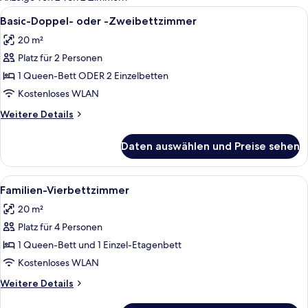
Zimmer
Alle
Ein Hotelzimmer mit Bett, Schreibtisch
6
Basic-Doppel- oder -Zweibettzimmer
Fotos
20 m²
für
Platz für 2 Personen
Basic-
Doppel-
1 Queen-Bett ODER 2 Einzelbetten
oder
Kostenloses WLAN
-
Weitere
Weitere Details
Zweibettzimmer
Details
anzeigen
für
Daten auswählen und Preise sehen
Basic-
Doppel-
oder
Alle
Familien-Vierbettzimmer | Zimmersafe
6
-
Familien-Vierbettzimmer
Fotos
Zweibettzimmer
20 m²
für
Platz für 4 Personen
Familien-
Vierbettzimmer
1 Queen-Bett und 1 Einzel-Etagenbett
anzeigen
Kostenloses WLAN
Weitere
Weitere Details
Details
für