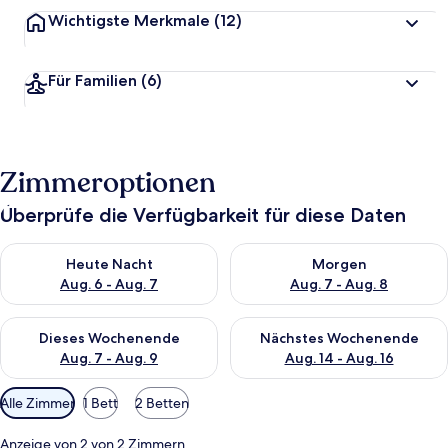
Wichtigste Merkmale
(12)
Für Familien
(6)
Zimmeroptionen
Überprüfe die Verfügbarkeit für diese Daten
Überprüfe die Verfügbarkeit für heute Nacht, Aug. 6 - Aug. 7.
Überprüfe die Verfügbarkeit f
Heute Nacht
Morgen
Aug. 6 - Aug. 7
Aug. 7 - Aug. 8
Überprüfe die Verfügbarkeit für dieses Wochenende, Aug. 7 - 
Überprüfe die Verfügbarkeit f
Dieses Wochenende
Nächstes Wochenende
Aug. 7 - Aug. 9
Aug. 14 - Aug. 16
Verfügbare
Alle Zimmer
1 Bett
2 Betten
Filter
für
Anzeige von 2 von 2 Zimmern