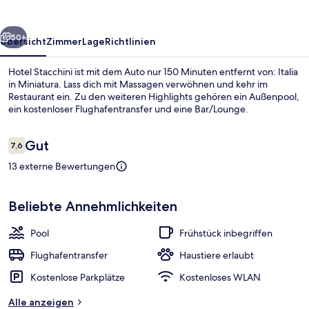
rück
Weiter
50+
Übersicht
Zimmer
Lage
Richtlinien
Hotel Stacchini ist mit dem Auto nur 150 Minuten entfernt von: Italia
in Miniatura. Lass dich mit Massagen verwöhnen und kehr im
Restaurant ein. Zu den weiteren Highlights gehören ein Außenpool,
ein kostenloser Flughafentransfer und eine Bar/Lounge.
Bewertungen
Gut
7,6
7,6 von 10.
13 externe Bewertungen
In Strandnähe
Beliebte Annehmlichkeiten
Pool
Frühstück inbegriffen
Flughafentransfer
Haustiere erlaubt
Kostenlose Parkplätze
Kostenloses WLAN
Alle anzeigen