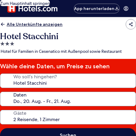
Zum Hauptinhalt springen
App herunterladen
Alle Unterkünfte anzeigen
Hotel Stacchini
3.0-
Sterne-
Hotel für Familien in Cesenatico mit Außenpool sowie Restaurant
Unterkunft
Wähle deine Daten, um Preise zu sehen
Wo soll’s hingehen?
Daten
Gäste
Suchen