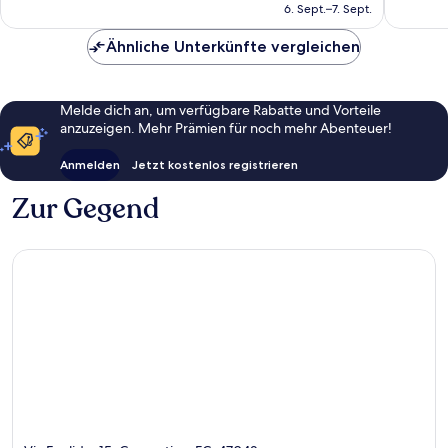
beträgt
6. Sept.–7. Sept.
Bewertungen
Bewert
119 €
Ähnliche Unterkünfte vergleichen
Melde dich an, um verfügbare Rabatte und Vorteile
anzuzeigen. Mehr Prämien für noch mehr Abenteuer!
Anmelden
Jetzt kostenlos registrieren
Zur Gegend