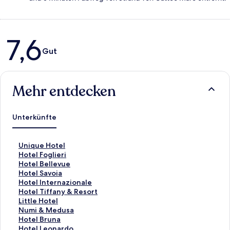
Bewertungen
7,6
Gut
Mehr entdecken
Unterkünfte
L
Unique Hotel
i
L
Hotel Foglieri
n
i
L
Hotel Bellevue
k
n
i
L
Hotel Savoia
,
k
n
i
L
Hotel Internazionale
d
,
k
n
i
L
Hotel Tiffany & Resort
e
d
,
k
n
i
L
Little Hotel
r
e
d
,
k
n
i
L
Numi & Medusa
d
r
e
d
,
k
n
i
L
Hotel Bruna
i
d
r
e
d
,
k
n
i
L
Hotel Leonardo