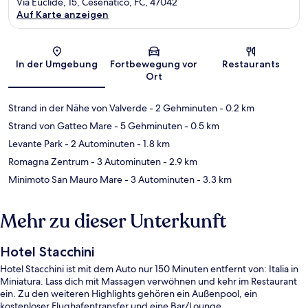
Via Euclide, 15, Cesenatico, FC, 47042
Auf Karte anzeigen
Karte
In der Umgebung
Fortbewegung vor
Restaurants
Ort
Strand in der Nähe von Valverde
- 2 Gehminuten
- 0.2 km
Strand von Gatteo Mare
- 5 Gehminuten
- 0.5 km
Levante Park
- 2 Autominuten
- 1.8 km
Romagna Zentrum
- 3 Autominuten
- 2.9 km
Minimoto San Mauro Mare
- 3 Autominuten
- 3.3 km
Mehr zu dieser Unterkunft
Hotel Stacchini
Hotel Stacchini ist mit dem Auto nur 150 Minuten entfernt von: Italia in
Miniatura. Lass dich mit Massagen verwöhnen und kehr im Restaurant
ein. Zu den weiteren Highlights gehören ein Außenpool, ein
kostenloser Flughafentransfer und eine Bar/Lounge.