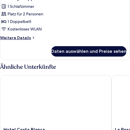
1 Schlafzimmer
Platz für 2 Personen
1 Doppelbett
Kostenloses WLAN
Weitere
Weitere Details
Details
für
Daten auswählen und Preise sehen
Economy-
Doppelzimmer
Ähnliche Unterkünfte
Hotel Costa Blanca
La Posad
Hotel
La
Hotel Costa Blanca
La Pos