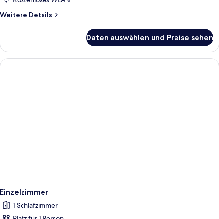
Kostenloses WLAN
Weitere
Weitere Details
Details
für
Daten auswählen und Preise sehen
Superior-
Doppelzimmer,
Balkon
Einzelzimmer
1 Schlafzimmer
Platz für 1 Person