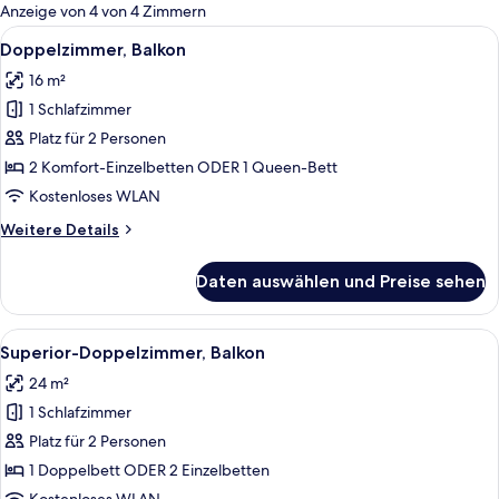
für
Anzeige von 4 von 4 Zimmern
Zimmer
Alle
Ein Hotelzimmer mit einem großen Bet
2
Doppelzimmer, Balkon
Fotos
16 m²
für
1 Schlafzimmer
Doppelzimmer,
Balkon
Platz für 2 Personen
anzeigen
2 Komfort-Einzelbetten ODER 1 Queen-Bett
Kostenloses WLAN
Weitere
Weitere Details
Details
für
Daten auswählen und Preise sehen
Doppelzimmer,
Balkon
Alle
Ein Hotelzimmer mit Bett, Badezimmer
3
Superior-Doppelzimmer, Balkon
Fotos
24 m²
für
1 Schlafzimmer
Superior-
Doppelzimmer,
Platz für 2 Personen
Balkon
1 Doppelbett ODER 2 Einzelbetten
anzeigen