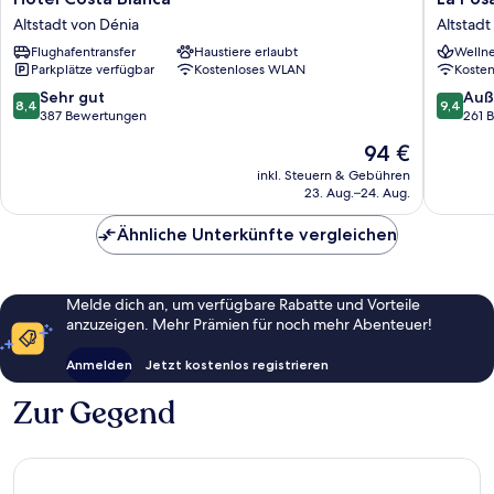
Costa
Posada
Altstadt von Dénia
Altstadt
Blanca
del
Flughafentransfer
Haustiere erlaubt
Wellne
Altstadt
Mar
Parkplätze verfügbar
Kostenloses WLAN
Koste
von
Hotel
Dénia
Altstadt
8.4
9.4
Sehr gut
Auß
8,4
9,4
von
von
von
387 Bewertungen
261 
Dénia
10,
10,
Der
94 €
Sehr
Außerge
Preis
gut,
261
inkl. Steuern & Gebühren
beträgt
23. Aug.–24. Aug.
387
Bewert
94 €
Bewertungen
Ähnliche Unterkünfte vergleichen
Melde dich an, um verfügbare Rabatte und Vorteile
anzuzeigen. Mehr Prämien für noch mehr Abenteuer!
Anmelden
Jetzt kostenlos registrieren
Zur Gegend