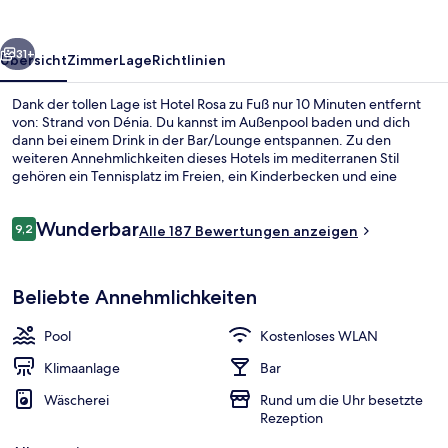
rück
Weiter
31+
Übersicht
Zimmer
Lage
Richtlinien
Dank der tollen Lage ist Hotel Rosa zu Fuß nur 10 Minuten entfernt
von: Strand von Dénia. Du kannst im Außenpool baden und dich
dann bei einem Drink in der Bar/Lounge entspannen. Zu den
weiteren Annehmlichkeiten dieses Hotels im mediterranen Stil
gehören ein Tennisplatz im Freien, ein Kinderbecken und eine
Snackbar.
Bewertungen
Wunderbar
9,2
Alle 187 Bewertungen anzeigen
9,2 von 10.
Außenpool, Sonnenschirme, Liegestüh
Beliebte Annehmlichkeiten
Pool
Kostenloses WLAN
Klimaanlage
Bar
Wäscherei
Rund um die Uhr besetzte
Rezeption