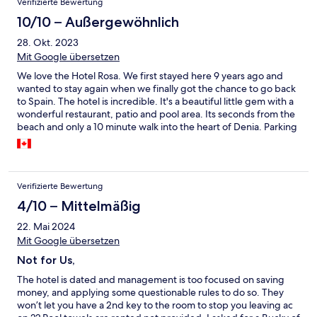
Verifizierte Bewertung
10/10 – Außergewöhnlich
28. Okt. 2023
Mit Google übersetzen
We love the Hotel Rosa. We first stayed here 9 years ago and
wanted to stay again when we finally got the chance to go back
to Spain. The hotel is incredible. It's a beautiful little gem with a
wonderful restaurant, patio and pool area. Its seconds from the
beach and only a 10 minute walk into the heart of Denia. Parking
is also free and secure and there's a bunch of bars, restaurants
and a supermarket within a few minutes walk.
Verifizierte Bewertung
4/10 – Mittelmäßig
22. Mai 2024
Mit Google übersetzen
Not for Us,
The hotel is dated and management is too focused on saving
money, and applying some questionable rules to do so. They
won’t let you have a 2nd key to the room to stop you leaving ac