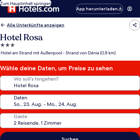
Zum Hauptinhalt springen
App herunterladen
Alle Unterkünfte anzeigen
Hotel Rosa
3.0-
Sterne-
Hotel am Strand mit Außenpool - Strand von Dénia (0,8 km)
Unterkunft
Wähle deine Daten, um Preise zu sehen
Wo soll’s hingehen?
Daten
Gäste
Suchen