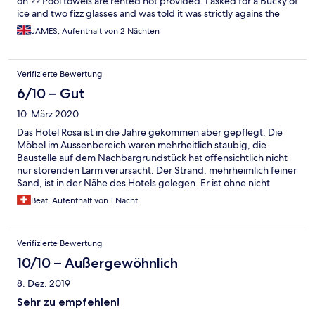
on ?? Pool towels are rented not provided. I asked for a Bucky of
ice and two fizz glasses and was told it was strictly agains the
rules and ice could be bought in a supermarket 250m away. The
JAMES, Aufenthalt von 2 Nächten
dining room has a lovely patio immediately outside of it where
you are not allowed to bring breakfast out to, only your second
tea or coffee ???
Verifizierte Bewertung
6/10 – Gut
10. März 2020
Das Hotel Rosa ist in die Jahre gekommen aber gepflegt. Die
Möbel im Aussenbereich waren mehrheitlich staubig, die
Baustelle auf dem Nachbargrundstück hat offensichtlich nicht
nur störenden Lärm verursacht. Der Strand, mehrheimlich feiner
Sand, ist in der Nähe des Hotels gelegen. Er ist ohne nicht
gerade ge gepflegt
Beat, Aufenthalt von 1 Nacht
Verifizierte Bewertung
10/10 – Außergewöhnlich
8. Dez. 2019
Sehr zu empfehlen!