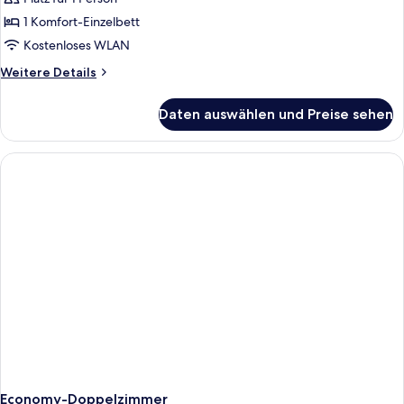
1 Komfort-Einzelbett
Kostenloses WLAN
Weitere
Weitere Details
Details
für
Daten auswählen und Preise sehen
Einzelzimmer
Economy-Doppelzimmer