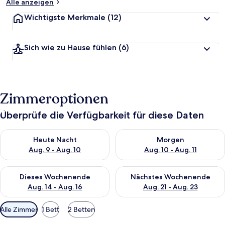
Alle anzeigen
Wichtigste Merkmale
(12)
Sich wie zu Hause fühlen
(6)
Zimmeroptionen
Überprüfe die Verfügbarkeit für diese Daten
Überprüfe die Verfügbarkeit für heute Nacht, Aug. 9 - Aug. 10
Überprüfe die Verfügbarkeit fü
Heute Nacht
Morgen
Aug. 9 - Aug. 10
Aug. 10 - Aug. 11
Überprüfe die Verfügbarkeit für dieses Wochenende, Aug. 14 -
Überprüfe die Verfügbarkeit f
Dieses Wochenende
Nächstes Wochenende
Aug. 14 - Aug. 16
Aug. 21 - Aug. 23
Verfügbare
Alle Zimmer
1 Bett
2 Betten
Filter