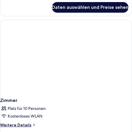
5)
für
Daten auswählen und Preise sehen
APARTMENT
anzeigen
2
BEDROOMS
(
CAPACITY
5)
Zimmer
Platz für 10 Personen
Kostenloses WLAN
Weitere
Weitere Details
Details