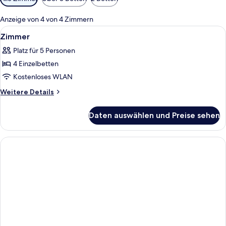
Filter
für
Anzeige von 4 von 4 Zimmern
Zimmer
Alle
Kostenloses WLAN
6
Zimmer
Fotos
Platz für 5 Personen
für
4 Einzelbetten
Zimmer
anzeigen
Kostenloses WLAN
Weitere
Weitere Details
Details
für
Daten auswählen und Preise sehen
Zimmer