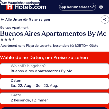
Zum Hauptinhalt springen
App herunterladen
Alle Unterkünfte anzeigen
Ganzes Apartment
Buenos Aires Apartamentos By Mc
3.5-
Sterne-
Apartment nahe Playa de Levante, besonders für LGBTQ+-Gäste
Unterkunft
Wähle deine Daten, um Preise zu sehen
Wo soll’s hingehen?
Daten
Gäste