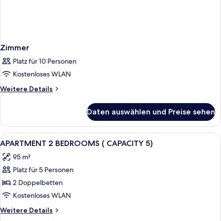
Zimmer
Platz für 10 Personen
Kostenloses WLAN
Weitere
Weitere Details
Details
für
Daten auswählen und Preise sehen
Zimmer
Alle
Wohnzimmer | Fernseher
1
APARTMENT 2 BEDROOMS ( CAPACITY 5)
Fotos
95 m²
für
Platz für 5 Personen
APARTMENT
2
2 Doppelbetten
BEDROOMS
Kostenloses WLAN
(
Weitere
Weitere Details
CAPACITY
Details