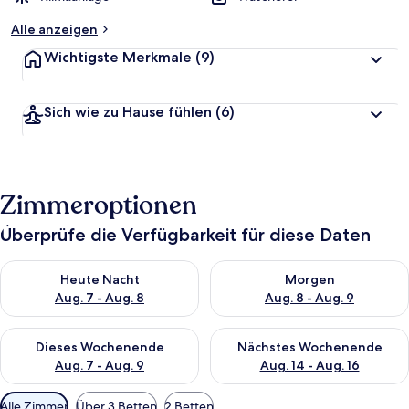
Alle anzeigen
Wichtigste Merkmale
(9)
Sich wie zu Hause fühlen
(6)
Zimmeroptionen
Überprüfe die Verfügbarkeit für diese Daten
Überprüfe die Verfügbarkeit für heute Nacht, Aug. 7 - Aug. 8.
Überprüfe die Verfügbarkeit f
Heute Nacht
Morgen
Aug. 7 - Aug. 8
Aug. 8 - Aug. 9
Überprüfe die Verfügbarkeit für dieses Wochenende, Aug. 7 - 
Überprüfe die Verfügbarkeit f
Dieses Wochenende
Nächstes Wochenende
Aug. 7 - Aug. 9
Aug. 14 - Aug. 16
Verfügbare
Alle Zimmer
Über 3 Betten
2 Betten