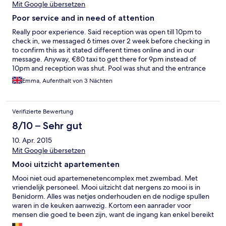
Mit Google übersetzen
Poor service and in need of attention
Really poor experience. Said reception was open till 10pm to
check in, we messaged 6 times over 2 week before checking in
to confirm this as it stated different times online and in our
message. Anyway, €80 taxi to get there for 9pm instead of
10pm and reception was shut. Pool was shut and the entrance
via the street so had to walk up 2 very steep hills to just get to
Emma, Aufenthalt von 3 Nächten
the apartments. Checked in and sofa bed still had old bedding
on it, old food left in the microwave and generally poor
cleanliness. Went to reception in the morning only to be told i
Verifizierte Bewertung
should have an email confirmation that i need to email them. I
didn't have one but they had my booking and it was a massive
8/10 – Sehr gut
issue i couldnt email them something i didnt have! The
10. Apr. 2015
apartment was worn and need attention but actually wasnt
horrendous. Shower curtain was hanging on for dearlife and
Mit Google übersetzen
disgusting but it was spacious, views amazing balacony is wrap
Mooi uitzicht apartementen
around and the kitchen was sufficient.
Mooi niet oud apartemenetencomplex met zwembad. Met
vriendelijk personeel. Mooi uitzicht dat nergens zo mooi is in
Benidorm. Alles was netjes onderhouden en de nodige spullen
waren in de keuken aanwezig. Kortom een aanrader voor
mensen die goed te been zijn, want de ingang kan enkel bereikt
worden door een stevige klim of trappen lopen. Dus niet zo