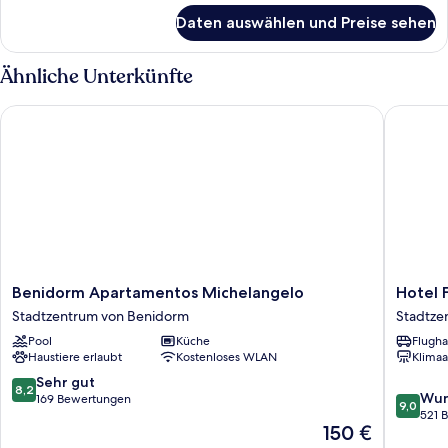
für
Daten auswählen und Preise sehen
Zimmer
Ähnliche Unterkünfte
Benidorm Apartamentos Michelangelo
Hotel Fl
Benidorm
Hotel
Benidorm Apartamentos Michelangelo
Hotel 
Apartamentos
Flats
Stadtzentrum von Benidorm
Stadtze
Michelangelo
Friends
Pool
Küche
Flugha
Stadtzentrum
Mar
Haustiere erlaubt
Kostenloses WLAN
Klimaa
von
Blau
Benidorm
Stadtze
8.2
Sehr gut
8,2
9.0
von
Wun
von
169 Bewertungen
9,0
von
Benido
521 
10,
Der
150 €
10,
Sehr
Preis