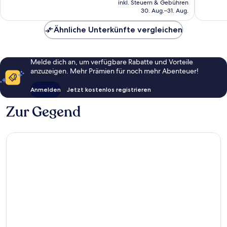
Wunder
gut,
inkl. Steuern & Gebühren
beträgt
521
30. Aug.–31. Aug.
169
150 €
Bewert
Bewertungen
Ähnliche Unterkünfte vergleichen
Melde dich an, um verfügbare Rabatte und Vorteile
anzuzeigen. Mehr Prämien für noch mehr Abenteuer!
Anmelden
Jetzt kostenlos registrieren
Zur Gegend