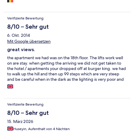
geschikt voor ouderen en valide mensen.
Verifizierte Bewertung
8/10 – Sehr gut
6. Okt. 2014
Mit Google übersetzen
great views.
the apartment we had was on the 18th floor. The lifts work well
on are stay. when getting the arriving we did not get taken to
the hotel / apartments your dropped off at burger king. we had
to walk up the hill and then up 99 steps which are very steep
and be careful when in the dark as the lighting is very poor and
not very good when coming back from a night out. please ask
the taxi driver to take you all the way round to the main entrance
as they will only stop at the side with the 99 steps as yes we
counted them, also the maintenance was caught in are kitchen
Verifizierte Bewertung
one morning at 0530 hours uninvited looking around we had
been asleep from a night out but one of the lads had woken to
8/10 – Sehr gut
fined him and was kindly asked to leave .
15. März 2026
Huseyin, Aufenthalt von 4 Nächten