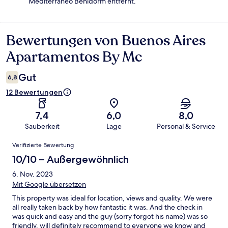
Mediterráneo Benidorm entfernt.
Bewertungen von Buenos Aires
Bewertungen
Apartamentos By Mc
Gut
6,8
12 Bewertungen
7,4
6,0
8,0
Sauberkeit
Lage
Personal & Service
Bewertungen
Verifizierte Bewertung
10/10 – Außergewöhnlich
6. Nov. 2023
Mit Google übersetzen
This property was ideal for location, views and quality. We were
all really taken back by how fantastic it was. And the check in
was quick and easy and the guy (sorry forgot his name) was so
friendly. will definitely recommend to everyone we know and