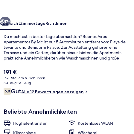
Mc
rück
Weiter
17+
Übersicht
Zimmer
Lage
Richtlinien
Du möchtest in bester Lage übernachten? Buenos Aires
Apartamentos By Mc ist nur 5 Autominuten entfernt von: Playa de
Levante und Benidorm Palace. Zur Ausstattung gehören eine
Terrasse und ein Garten; darüber hinaus bieten die Apartments
praktische Annehmlichkeiten wie Waschmaschinen und große
Kühlschränke/Gefrierfächer.
Der
191 €
aktuelle
inkl. Steuern & Gebühren
Preis
30. Aug.–31. Aug.
Strand
beträgt
Bewertungen
Gut
6,8
Alle 12 Bewertungen anzeigen
191 €.
6,8 von 10.
Beliebte Annehmlichkeiten
Flughafentransfer
Kostenloses WLAN
Klimaanlage
Wäscherei