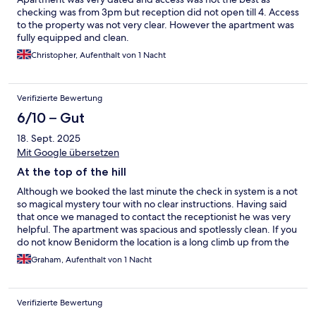
checking was from 3pm but reception did not open till 4. Access
to the property was not very clear. However the apartment was
fully equipped and clean.
Christopher, Aufenthalt von 1 Nacht
Verifizierte Bewertung
6/10 – Gut
18. Sept. 2025
Mit Google übersetzen
At the top of the hill
Although we booked the last minute the check in system is a not
so magical mystery tour with no clear instructions. Having said
that once we managed to contact the receptionist he was very
helpful. The apartment was spacious and spotlessly clean. If you
do not know Benidorm the location is a long climb up from the
beach and certainly not for the faint hearted.
Graham, Aufenthalt von 1 Nacht
Verifizierte Bewertung