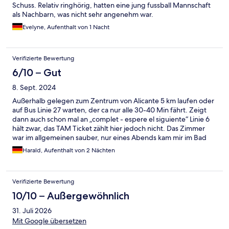
Schuss. Relativ ringhörig, hatten eine jung fussball Mannschaft
als Nachbarn, was nicht sehr angenehm war.
Evelyne, Aufenthalt von 1 Nacht
Verifizierte Bewertung
6/10 – Gut
8. Sept. 2024
Außerhalb gelegen zum Zentrum von Alicante 5 km laufen oder
auf Bus Linie 27 warten, der ca nur alle 30-40 Min fährt. Zeigt
dann auch schon mal an „complet - espere el siguiente“ Linie 6
hält zwar, das TAM Ticket zählt hier jedoch nicht. Das Zimmer
war im allgemeinen sauber, nur eines Abends kam mir im Bad
eine Cucaracha entgegen. Zimmer im EG ist vllt anfällig hierfür.
Harald, Aufenthalt von 2 Nächten
An der Rezeption hat man sich zwar dafür entschuldigt, aber so
wäre das halt hier.
Verifizierte Bewertung
10/10 – Außergewöhnlich
31. Juli 2026
Mit Google übersetzen