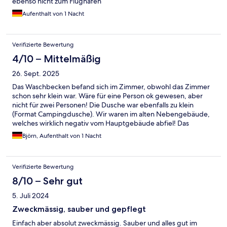
ebenso nicht zum Flughafen
Aufenthalt von 1 Nacht
Verifizierte Bewertung
4/10 – Mittelmäßig
26. Sept. 2025
Das Waschbecken befand sich im Zimmer, obwohl das Zimmer
schon sehr klein war. Wäre für eine Person ok gewesen, aber
nicht für zwei Personen! Die Dusche war ebenfalls zu klein
(Format Campingdusche). Wir waren im alten Nebengebäude,
welches wirklich negativ vom Hauptgebäude abfiel! Das
Hauptgebäude sah aber ok aus. Für eine Nacht als
Björn, Aufenthalt von 1 Nacht
Alleinreisender ist es möglich, aber mehr auf keinen Fall.
Verifizierte Bewertung
8/10 – Sehr gut
5. Juli 2024
Zweckmässig, sauber und gepflegt
Einfach aber absolut zweckmässig. Sauber und alles gut im