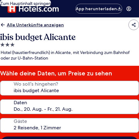
Zum Hauptinhalt springen
App herunterladen
Alle Unterkünfte anzeigen
ibis budget Alicante
3.0-
Sterne-
Hotel (haustierfreundlich) in Alicante, mit Verbindung zum Bahnhof
Unterkunft
oder zur U-Bahn-Station
Wähle deine Daten, um Preise zu sehen
Wo soll’s hingehen?
Daten
Gäste