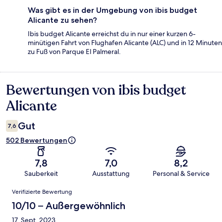
Was gibt es in der Umgebung von ibis budget
Alicante zu sehen?
Ibis budget Alicante erreichst du in nur einer kurzen 6-
minütigen Fahrt von Flughafen Alicante (ALC) und in 12 Minuten
zu Fuß von Parque El Palmeral.
Bewertungen von ibis budget
Bewertungen
Alicante
Gut
7,6
502 Bewertungen
7,8
7,0
8,2
Sauberkeit
Ausstattung
Personal & Service
Bewertungen
Verifizierte Bewertung
10/10 – Außergewöhnlich
17. Sept. 2023