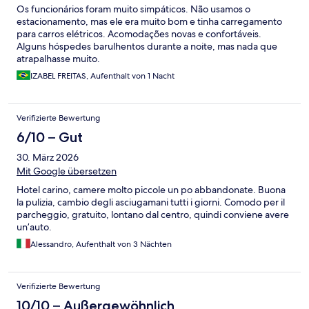
Os funcionários foram muito simpáticos. Não usamos o
estacionamento, mas ele era muito bom e tinha carregamento
para carros elétricos. Acomodações novas e confortáveis.
Alguns hóspedes barulhentos durante a noite, mas nada que
atrapalhasse muito.
IZABEL FREITAS, Aufenthalt von 1 Nacht
Verifizierte Bewertung
6/10 – Gut
30. März 2026
Mit Google übersetzen
Hotel carino, camere molto piccole un po abbandonate. Buona
la pulizia, cambio degli asciugamani tutti i giorni. Comodo per il
parcheggio, gratuito, lontano dal centro, quindi conviene avere
un’auto.
Alessandro, Aufenthalt von 3 Nächten
Verifizierte Bewertung
10/10 – Außergewöhnlich