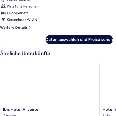
Zimmer,
1
Platz für 2 Personen
Doppelbett
1 Doppelbett
anzeigen
Kostenloses WLAN
Weitere
Weitere Details
Details
für
Daten auswählen und Preise sehen
Zimmer,
1
Doppelbett
Ähnliche Unterkünfte
Ibis Hotel Alicante
Hotel YI
Ibis
Hotel
Ibis Hotel Alicante
Hotel 
Hotel
YIT
Alicante
Elche