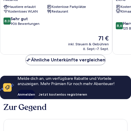
Alicante
Ciudad
Haustiere erlaubt
Kostenlose Parkplätze
Kosten
Alicante
de
Kostenloses WLAN
Restaurant
Klimaa
Elche
Elche
8.0
Sehr gut
8,0
8.6
Her
von
906 Bewertungen
8,6
von
125 
10,
10,
Sehr
Der
71 €
Hervorr
gut,
Preis
125
inkl. Steuern & Gebühren
906
beträgt
6. Sept.–7. Sept.
Bewert
Bewertungen
71 €
Ähnliche Unterkünfte vergleichen
Melde dich an, um verfügbare Rabatte und Vorteile
anzuzeigen. Mehr Prämien für noch mehr Abenteuer!
Anmelden
Jetzt kostenlos registrieren
Zur Gegend