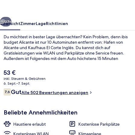
rück
Weiter
37+
Übersicht
Zimmer
Lage
Richtlinien
Du möchtest in bester Lage übernachten? Kein Problem, denn ibis
budget Alicante ist nur 10 Autominuten entfernt von: Hafen von
Alicante und Kaufhaus El Corte Inglés. Du kannst dich auf
Gratisleistungen wie WLAN und Parkplätze ohne Service freuen.
Außerdem ist Folgendes mit dem Auto höchstens 15 Minuten
entfernt: Mercado Central und Postiguet-Strand. Andere Reisende
loben das hilfsbereite Personal.
Der
53 €
aktuelle
inkl. Steuern & Gebühren
Preis
6. Sept.–7. Sept.
Außenbereich
beträgt
Bewertungen
Gut
7,6
Alle 502 Bewertungen anzeigen
53 €.
7,6 von 10.
Beliebte Annehmlichkeiten
Haustiere erlaubt
Kostenlose Parkplätze
Kostenloses WLAN
Klimaanlage