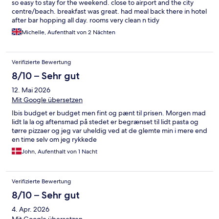
so easy to stay for the weekend. close to airport and the city
centre/beach. breakfast was great. had meal back there in hotel
after bar hopping all day. rooms very clean n tidy
Michelle, Aufenthalt von 2 Nächten
Verifizierte Bewertung
8/10 – Sehr gut
12. Mai 2026
Mit Google übersetzen
Ibis budget er budget men fint og pænt til prisen. Morgen mad
lidt la la og aftensmad på stedet er begrænset til lidt pasta og
tørre pizzaer og jeg var uheldig ved at de glemte min i mere end
en time selv om jeg rykkede
John, Aufenthalt von 1 Nacht
Verifizierte Bewertung
8/10 – Sehr gut
4. Apr. 2026