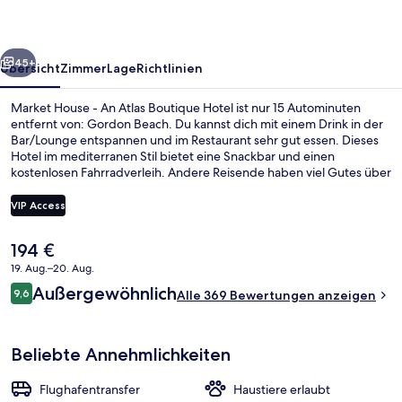
Atlas
Boutique
rück
Weiter
Hotel
45+
Übersicht
Zimmer
Lage
Richtlinien
Market House - An Atlas Boutique Hotel ist nur 15 Autominuten
entfernt von: Gordon Beach. Du kannst dich mit einem Drink in der
Bar/Lounge entspannen und im Restaurant sehr gut essen. Dieses
Hotel im mediterranen Stil bietet eine Snackbar und einen
kostenlosen Fahrradverleih. Andere Reisende haben viel Gutes über
das hilfsbereite Personal zu berichten.
VIP Access
Der
194 €
Lobby-Lounge
aktuelle
19. Aug.–20. Aug.
Preis
Bewertungen
Außergewöhnlich
9,6
beträgt
Alle 369 Bewertungen anzeigen
9,6 von 10.
194 €.
Beliebte Annehmlichkeiten
Flughafentransfer
Haustiere erlaubt