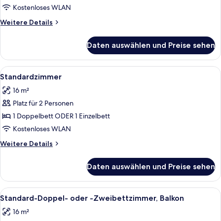
anzeigen
Kostenloses WLAN
Weitere
Weitere Details
Details
für
Daten auswählen und Preise sehen
Zimmer,
Terrasse
Alle
Ein Schlafzimmer mit Bett, einer Bank
8
Standardzimmer
Fotos
16 m²
für
Platz für 2 Personen
Standardzimmer
anzeigen
1 Doppelbett ODER 1 Einzelbett
Kostenloses WLAN
Weitere
Weitere Details
Details
für
Daten auswählen und Preise sehen
Standardzimmer
Alle
Ein Hotelzimmer mit einem Bett, einem
6
Standard-Doppel- oder -Zweibettzimmer, Balkon
Fotos
16 m²
für