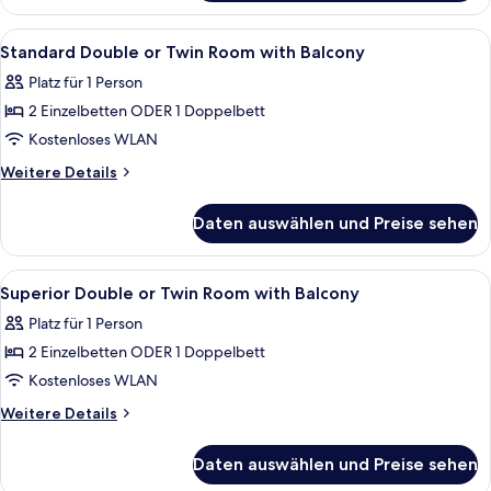
Erdgeschoss
Alle
Ein Hotelzimmer mit einem Bett, Nach
5
Standard Double or Twin Room with Balcony
Fotos
Platz für 1 Person
für
2 Einzelbetten ODER 1 Doppelbett
Standard
Double
Kostenloses WLAN
or
Weitere
Weitere Details
Twin
Details
für
Room
Daten auswählen und Preise sehen
Standard
with
Double
Balcony
or
Alle
Ein ordentlich bezogenes Bett mit ge
4
anzeigen
Twin
Superior Double or Twin Room with Balcony
Fotos
Room
Platz für 1 Person
with
für
Balcony
2 Einzelbetten ODER 1 Doppelbett
Superior
Double
Kostenloses WLAN
or
Weitere
Weitere Details
Twin
Details
für
Room
Daten auswählen und Preise sehen
Superior
with
Double