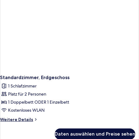
Zweibettzimmer,
Balkon
Standardzimmer, Erdgeschoss
1 Schlafzimmer
Platz für 2 Personen
1 Doppelbett ODER 1 Einzelbett
Kostenloses WLAN
Weitere
Weitere Details
Details
für
Daten auswählen und Preise sehen
Standardzimmer,