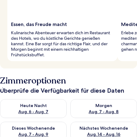
Essen, das Freude macht
Medit
Kulinarische Abenteuer erwarten dich im Restaurant
Erlebe z
des Hotels, wo du köstliche Gerichte genießen
mediterr
kannst. Eine Bar sorgt für das richtige Flair, und der
charmant
Morgen beginnt mit einem reichhaltigen
gehen na
Frühstücksbuffet.
Zimmeroptionen
Überprüfe die Verfügbarkeit für diese Daten
Überprüfe die Verfügbarkeit für heute Nacht, Aug. 6 - Aug. 7.
Überprüfe die Verfügbarkeit f
Heute Nacht
Morgen
Aug. 6 - Aug. 7
Aug. 7 - Aug. 8
Überprüfe die Verfügbarkeit für dieses Wochenende, Aug. 7 - 
Überprüfe die Verfügbarkeit f
Dieses Wochenende
Nächstes Wochenende
Aug. 7 - Aug. 9
Aug. 14 - Aug. 16