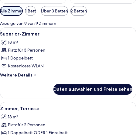
Verfügbare
Alle Zimmer
1 Bett
Über 3 Betten
2 Betten
Filter
für
Anzeige von 9 von 9 Zimmern
Zimmer
Alle
Ein Hotelzimmer mit Bett, Nachttisch
10
Superior-Zimmer
Fotos
18 m²
für
Platz für 3 Personen
Superior-
Zimmer
1 Doppelbett
anzeigen
Kostenloses WLAN
Weitere
Weitere Details
Details
für
Daten auswählen und Preise sehen
Superior-
Zimmer
Alle
Eine Dachterrasse mit Liegestuhl, klei
7
Zimmer, Terrasse
Fotos
18 m²
für
Platz für 2 Personen
Zimmer,
Terrasse
1 Doppelbett ODER 1 Einzelbett