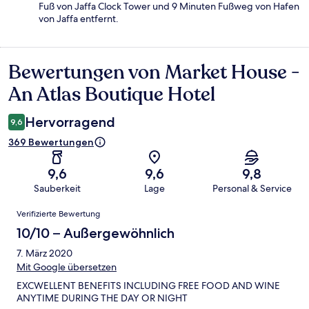
Fuß von Jaffa Clock Tower und 9 Minuten Fußweg von Hafen
von Jaffa entfernt.
Bewertungen von Market House -
Bewertungen
An Atlas Boutique Hotel
Hervorragend
9,6
369 Bewertungen
9,6
9,6
9,8
Sauberkeit
Lage
Personal & Service
Bewertungen
Verifizierte Bewertung
10/10 – Außergewöhnlich
7. März 2020
Mit Google übersetzen
EXCWELLENT BENEFITS INCLUDING FREE FOOD AND WINE
ANYTIME DURING THE DAY OR NIGHT