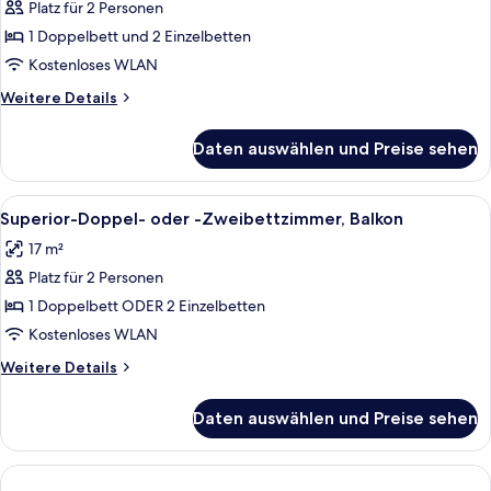
Platz für 2 Personen
Standard-
Doppel-
1 Doppelbett und 2 Einzelbetten
oder
Kostenloses WLAN
-
Weitere
Weitere Details
Zweibettzimmer,
Details
Balkon
für
Daten auswählen und Preise sehen
Standard-
anzeigen
Doppel-
oder
Alle
Ein Hotelzimmer mit Bett, einer Bank
7
-
Superior-Doppel- oder -Zweibettzimmer, Balkon
Fotos
Zweibettzimmer,
17 m²
Balkon
für
Platz für 2 Personen
Superior-
Doppel-
1 Doppelbett ODER 2 Einzelbetten
oder
Kostenloses WLAN
-
Weitere
Weitere Details
Zweibettzimmer,
Details
Balkon
für
Daten auswählen und Preise sehen
Superior-
anzeigen
Doppel-
oder
-