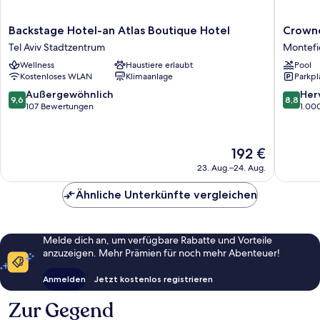
Backstage
Crowne
Backstage Hotel-an Atlas Boutique Hotel
Crowne
Hotel-
Plaza
Tel Aviv Stadtzentrum
Montefi
an
Tel
Wellness
Haustiere erlaubt
Pool
Atlas
Aviv
Kostenloses WLAN
Klimaanlage
Parkpl
Boutique
City
Hotel
Center
9.6
8.8
Außergewöhnlich
Her
9,6
8,8
Tel
by
von
von
107 Bewertungen
1.00
Aviv
IHG
10,
10,
Stadtzentrum
Montefi
Außergewöhnlich,
Hervorr
107
1.000
Der
192 €
Bewertungen
Bewert
Preis
23. Aug.–24. Aug.
beträgt
192 €
Ähnliche Unterkünfte vergleichen
Melde dich an, um verfügbare Rabatte und Vorteile
anzuzeigen. Mehr Prämien für noch mehr Abenteuer!
Anmelden
Jetzt kostenlos registrieren
Zur Gegend