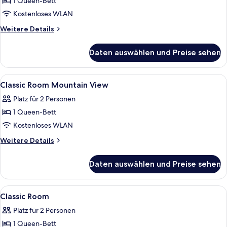
1 Queen-Bett
Premium
Room
Kostenloses WLAN
anzeigen
Weitere
Weitere Details
Details
für
Daten auswählen und Preise sehen
Premium
Room
Alle
Hochwertige Bettwaren, Daunenbettde
8
Classic Room Mountain View
Fotos
Platz für 2 Personen
für
1 Queen-Bett
Classic
Room
Kostenloses WLAN
Mountain
Weitere
Weitere Details
View
Details
für
anzeigen
Daten auswählen und Preise sehen
Classic
Room
Mountain
Alle
Hochwertige Bettwaren, Daunenbettde
14
View
Classic Room
Fotos
Platz für 2 Personen
für
1 Queen-Bett
Classic