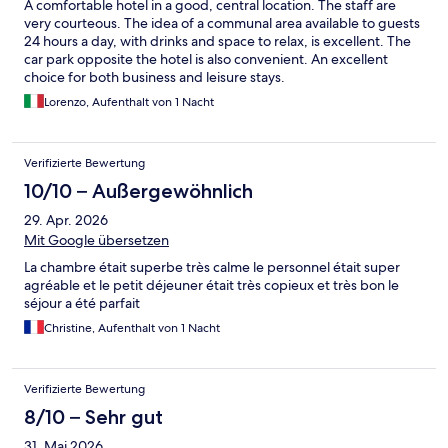
A comfortable hotel in a good, central location. The staff are
very courteous. The idea of a communal area available to guests
24 hours a day, with drinks and space to relax, is excellent. The
car park opposite the hotel is also convenient. An excellent
choice for both business and leisure stays.
Lorenzo, Aufenthalt von 1 Nacht
Verifizierte Bewertung
10/10 – Außergewöhnlich
29. Apr. 2026
Mit Google übersetzen
La chambre était superbe très calme le personnel était super
agréable et le petit déjeuner était très copieux et très bon le
séjour a été parfait
Christine, Aufenthalt von 1 Nacht
Verifizierte Bewertung
8/10 – Sehr gut
31. Mai 2026