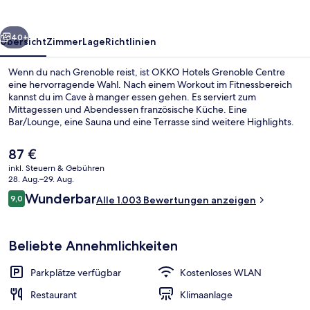
rück
Weiter
40+
Übersicht
Zimmer
Lage
Richtlinien
Wenn du nach Grenoble reist, ist OKKO Hotels Grenoble Centre
eine hervorragende Wahl. Nach einem Workout im Fitnessbereich
kannst du im Cave à manger essen gehen. Es serviert zum
Mittagessen und Abendessen französische Küche. Eine
Bar/Lounge, eine Sauna und eine Terrasse sind weitere Highlights.
Andere Reisende lieben das hilfsbereite Personal. Die öffentlichen
Verkehrsmittel sind nur einen kurzen Fußmarsch entfernt: Zur
Der
87 €
Straßenbahnhaltestelle Gustave Rivet sind es 5 Minuten und zur
aktuelle
inkl. Steuern & Gebühren
Straßenbahnhaltestelle Chavant 6 Minuten.
Preis
28. Aug.–29. Aug.
Terrasse/Patio
beträgt
Bewertungen
Wunderbar
9,0
Alle 1.003 Bewertungen anzeigen
87 €.
9,0 von 10.
Beliebte Annehmlichkeiten
Parkplätze verfügbar
Kostenloses WLAN
Restaurant
Klimaanlage