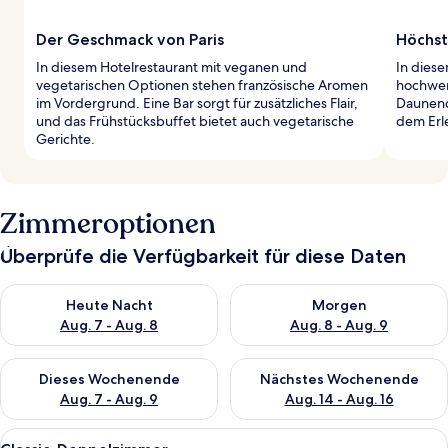
Der Geschmack von Paris
Höchst
In diesem Hotelrestaurant mit veganen und
In dies
vegetarischen Optionen stehen französische Aromen
hochwer
im Vordergrund. Eine Bar sorgt für zusätzliches Flair,
Daunend
und das Frühstücksbuffet bietet auch vegetarische
dem Erl
Gerichte.
Zimmeroptionen
Überprüfe die Verfügbarkeit für diese Daten
Überprüfe die Verfügbarkeit für heute Nacht, Aug. 7 - Aug. 8.
Überprüfe die Verfügbarkeit f
Heute Nacht
Morgen
Aug. 7 - Aug. 8
Aug. 8 - Aug. 9
Überprüfe die Verfügbarkeit für dieses Wochenende, Aug. 7 - 
Überprüfe die Verfügbarkeit f
Dieses Wochenende
Nächstes Wochenende
Aug. 7 - Aug. 9
Aug. 14 - Aug. 16
Alle
Ein modernes Hotelzimmer mit Bett, Sc
14