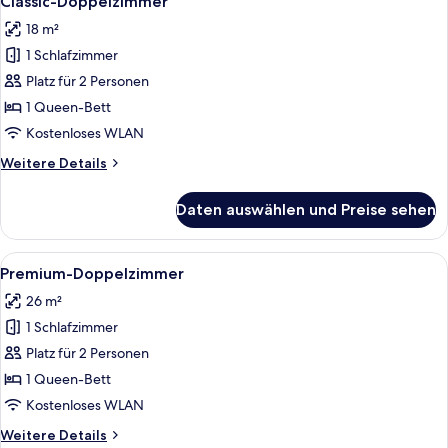
Classic-Doppelzimmer
Fotos
18 m²
für
1 Schlafzimmer
Classic-
Doppelzimmer
Platz für 2 Personen
anzeigen
1 Queen-Bett
Kostenloses WLAN
Weitere
Weitere Details
Details
für
Daten auswählen und Preise sehen
Classic-
Doppelzimmer
Alle
Ein modernes Hotelzimmer mit Bett, Sc
9
Premium-Doppelzimmer
Fotos
26 m²
für
1 Schlafzimmer
Premium-
Doppelzimmer
Platz für 2 Personen
anzeigen
1 Queen-Bett
Kostenloses WLAN
Weitere
Weitere Details