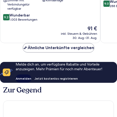
Zimmer mit
Klimaanlage
Premier
Grenobl
9.0
Wun
9,0
Verbindungstür
Collection
von
288 
verfügbar
by
10,
9.2
Best
Wunderbar
Wunder
9,2
von
Western
1.003 Bewertungen
288
10,
Stadtzentrum
Bewert
Der
91 €
Wunderbar,
von
Preis
1.003
Grenoble
inkl. Steuern & Gebühren
beträgt
30. Aug.–31. Aug.
Bewertungen
91 €
Ähnliche Unterkünfte vergleichen
Melde dich an, um verfügbare Rabatte und Vorteile
anzuzeigen. Mehr Prämien für noch mehr Abenteuer!
Anmelden
Jetzt kostenlos registrieren
Zur Gegend