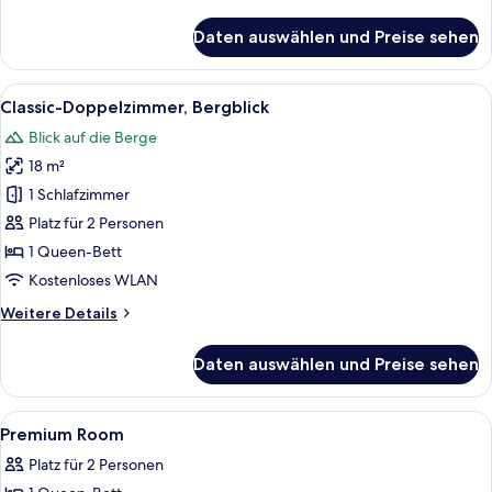
Details
für
Daten auswählen und Preise sehen
Premium-
Doppelzimmer
Alle
Ein Hotelzimmer mit Bett, Nachttisch,
6
Classic-Doppelzimmer, Bergblick
Fotos
Blick auf die Berge
für
18 m²
Classic-
Doppelzimmer,
1 Schlafzimmer
Bergblick
Platz für 2 Personen
anzeigen
1 Queen-Bett
Kostenloses WLAN
Weitere
Weitere Details
Details
für
Daten auswählen und Preise sehen
Classic-
Doppelzimmer,
Bergblick
Alle
Hochwertige Bettwaren, Daunenbettde
6
Premium Room
Fotos
Platz für 2 Personen
für