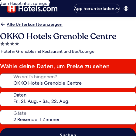
Zum Hauptinhalt springen
App herunterladen
Alle Unterkünfte anzeigen
OKKO Hotels Grenoble Centre
4.0-
Sterne-
Hotel in Grenoble mit Restaurant und Bar/Lounge
Unterkunft
Wähle deine Daten, um Preise zu sehen
Wo soll’s hingehen?
Daten
Gäste
Suchen