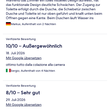
Während das Zimmer ein tolles visuelles Design aufweist, hat
das funktionale Design deutliche Schwächen. Der Zugang zur
Toilette erfolgt durch die Dusche, die Schiebetür zwischen
Dusche und Toilette ist nur oben geführt und knallt unten beim
Öffnen gegen eine Kante. Beim Duschen läuft Wasser ins
Zimmer. Die Glastür zwischen Dusche und Zimmer in unserem
Markus, Aufenthalt von 2 Nächten
Zimmer war schräg montiert, so dass sie unten am Türrahmen
streifte. Die optisch schicken Lamellen sowie der Zwischenraum
zwischen Lamellen und der transparenten Wand zur Toilette
Verifizierte Bewertung
lässt sich schwer sauber halten. Das OKKO hat leider keine
eigene Tiefgarage, was die Anreise mit PKW und Gepäck
10/10 – Außergewöhnlich
erschweren kann. Es gibt zwar zwei Plätze mit Parkverbot zum
18. Juli 2026
Be- und Entladen (Lieferanten) vor dem Hotel. Bei unserer
Anreise wurden die Plätze aber als Dauerparkplätze genutzt, so
Mit Google übersetzen
dass es keine legale Möglichkeit zum Be- und Entladen gab. Die
ottimo tutto dalla colazione alla camera
Tiefgarage schräg gegenüber vom Hotel, mit der das OKKO
zusammenarbeitet, ist sehr eng, so dass man sehr vorsichtig
Sergio, Aufenthalt von 4 Nächten
rangieren muss, um Fahrzeug und Garageneinrichtung nicht zu
beschädigen. Der Empfang und das Auschecken an der
Rezeption war freundlich und einwandfrei. Auch das Club-
Verifizierte Bewertung
Konzept mit Kaffee und Saft sowie Snacks fand ich gut.
8/10 – Sehr gut
29. Juli 2026
Mit Google übersetzen