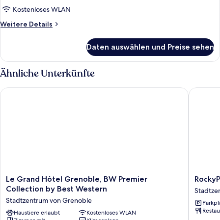
Room
Kostenloses WLAN
anzeigen
Weitere
Weitere Details
Details
für
Daten auswählen und Preise sehen
Classic
Room
Ähnliche Unterkünfte
Le Grand Hôtel Grenoble, BW Premier Collection by Best We
RockyPo
Le
RockyP
Le Grand Hôtel Grenoble, BW Premier
RockyP
Grand
Grenobl
Collection by Best Western
Stadtze
Hôtel
Hotel
Stadtzentrum von Grenoble
Parkpl
Grenoble,
Stadtze
Restau
BW
Haustiere erlaubt
Kostenloses WLAN
von