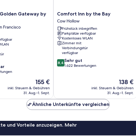
Comfort
n Golden Gateway by
Comfort Inn by the Bay
Inn
Cow Hollow
by
 Francisco
Frühstück inbegriffen
the
Parkplätze verfügbar
Bay
Kostenloses WLAN
erfügbar
Cow
Zimmer mit
 WLAN
Hollow
Verbindungstür
verfügbar
tür
8.4
Sehr gut
8,4
von
1.622 Bewertungen
ar
10,
rtungen
Sehr
Der
Der
155 €
138 €
gut,
Preis
Preis
1.622
inkl. Steuern & Gebühren
inkl. Steuern & Gebühren
beträgt
beträgt
Bewertungen
31. Aug.–1. Sept.
31. Aug.–1. Sept.
155 €
138 €
Ähnliche Unterkünfte vergleichen
te und Vorteile anzuzeigen. Mehr