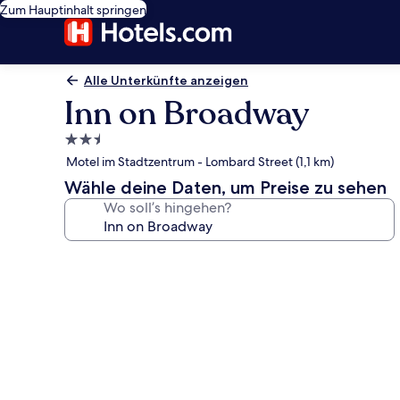
Zum Hauptinhalt springen
Alle Unterkünfte anzeigen
Inn on Broadway
2.5-
Sterne-
Motel im Stadtzentrum - Lombard Street (1,1 km)
Unterkunft
Wähle deine Daten, um Preise zu sehen
Wo soll’s hingehen?
Fotogalerie
von
Inn
on
Broadway