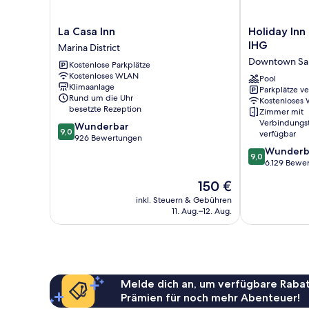
La
Holiday
La Casa Inn
Holiday In
Casa
Inn
IHG
Marina District
Inn
Golden
Downtown San
Kostenlose Parkplätze
Marina
Gateway
Kostenloses WLAN
District
by
Pool
Klimaanlage
Parkplätze v
IHG
Rund um die Uhr
Kostenloses
Downtown
besetzte Rezeption
Zimmer mit
San
Verbindungs
9.0
Wunderbar
Francisco
9,0
verfügbar
von
926 Bewertungen
10,
9.0
Wunderb
9,0
Wunderbar,
von
6.129 Bewe
926
10,
Der
150 €
Bewertungen
Wunderbar,
Preis
6.129
inkl. Steuern & Gebühren
beträgt
11. Aug.–12. Aug.
Bewertungen
150 €
Melde dich an, um verfügbare Rabat
Prämien für noch mehr Abenteuer!