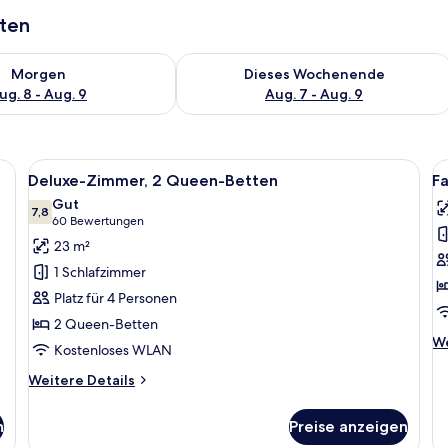
aten
 - Aug. 8.
 Verfügbarkeit für morgen, Aug. 8 - Aug. 9.
Überprüfe die Verfügbarkeit für dies
Morgen
Dieses Wochenende
ug. 8 - Aug. 9
Aug. 7 - Aug. 9
ett, Nachttisch, Sessel, Schreibtisch und Fernseher.
Alle
Ein Hotelzimmer mit zwei Betten, ein
Al
7
Deluxe-Zimmer, 2 Queen-Betten
Fa
Fotos
F
Gut
für
7,8
f
7,8 von 10
(60
60 Bewertungen
Deluxe-
F
Bewertungen)
23 m²
Zimmer,
Su
1 Schlafzimmer
2 Queen-
M
Platz für 4 Personen
Betten
B
2 Queen-Betten
anzeigen
a
We
We
Kostenloses WLAN
De
fü
Weitere
Weitere Details
Fa
Details
Su
für
n
Preise anzeigen
M
Deluxe-