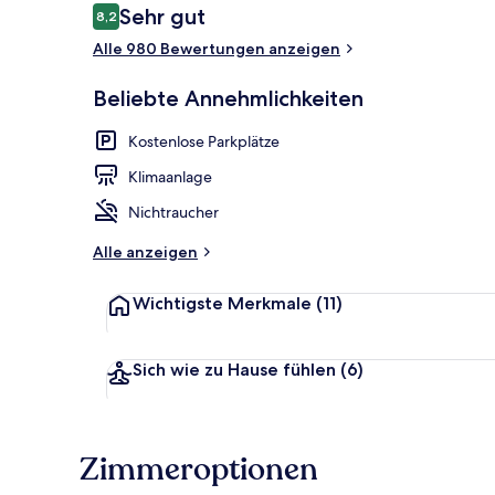
Bewertungen
Sehr gut
8,2
8,2 von 10.
Alle 980 Bewertungen anzeigen
Außenbereic
Beliebte Annehmlichkeiten
Kostenlose Parkplätze
Klimaanlage
Nichtraucher
Alle anzeigen
Wichtigste Merkmale
(11)
Sich wie zu Hause fühlen
(6)
Zimmeroptionen