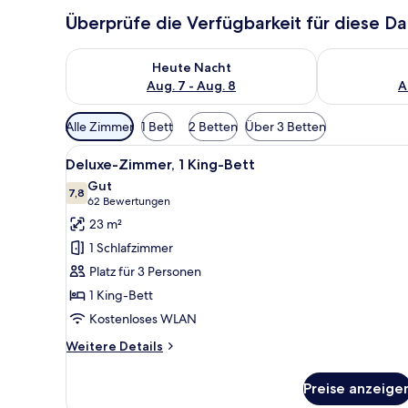
Überprüfe die Verfügbarkeit für diese D
Überprüfe die Verfügbarkeit für heute Nacht, Aug. 7
Überprüfe die
Heute Nacht
Aug. 7 - Aug. 8
A
Verfügbare
Alle Zimmer
1 Bett
2 Betten
Über 3 Betten
Filter
Alle
Ein modernes Hotelzimmer mit B
für
5
Deluxe-Zimmer, 1 King-Bett
Fotos
Zimmer
Gut
für
7,8
7,8 von 10
(62
62 Bewertungen
Deluxe-
Bewertungen)
23 m²
Zimmer,
1 Schlafzimmer
1 King-
Platz für 3 Personen
Bett
1 King-Bett
anzeigen
Kostenloses WLAN
Weitere
Weitere Details
Details
für
Preise anzeige
Deluxe-