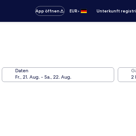
•
App öffnen
EUR
Unterkunft registr
Daten
G