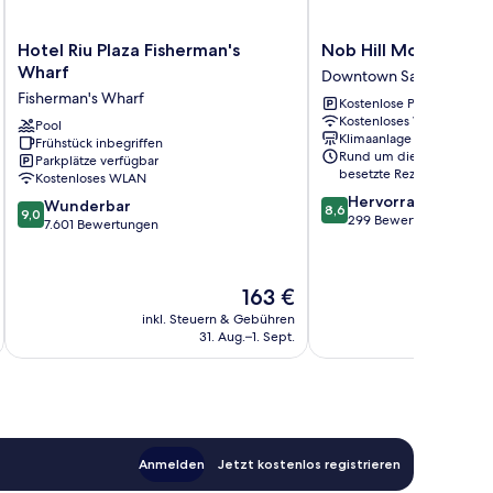
Hotel
Nob
Hotel Riu Plaza Fisherman's
Nob Hill Motor Inn
Riu
Hill
Wharf
Downtown San Francisco
Plaza
Motor
Fisherman's Wharf
Kostenlose Parkplätze
Fisherman's
Inn
Kostenloses WLAN
Wharf
Pool
Downtown
Klimaanlage
Frühstück inbegriffen
Fisherman's
San
Rund um die Uhr
Parkplätze verfügbar
Wharf
Francisco
besetzte Rezeption
Kostenloses WLAN
8.6
Hervorragend
9.0
Wunderbar
8,6
9,0
von
299 Bewertungen
von
7.601 Bewertungen
10,
10,
Hervorragend,
Wunderbar,
299
7.601
Der
163 €
Bewertungen
Bewertungen
Preis
inkl. Steuern & Gebühren
inkl. S
beträgt
31. Aug.–1. Sept.
163 €
Anmelden
Jetzt kostenlos registrieren