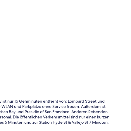
Familien-Sui
 ist nur 15 Gehminuten entfernt von: Lombard Street und
wie WLAN und Parkplätze ohne Service freuen. Außerdem ist
isco Bay und Presidio of San Francisco. Anderen Reisenden
Innenbereic
rsonal. Die öffentlichen Verkehrsmittel sind nur einen kurzen
s 6 Minuten und zur Station Hyde St & Vallejo St 7 Minuten.