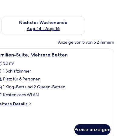
es Wochenende, Aug. 7 - Aug. 9.
Überprüfe die Verfügbarkeit für nächstes Wochenende, Aug. 1
Nächstes Wochenende
Aug. 14 - Aug. 16
Anzeige von 5 von 5 Zimmern
em Schreibtisch und einem Badezimmer.
le
Ein modernes Hotelzimmer mit einem großen B
5
milien-Suite, Mehrere Betten
otos
30 m²
ür
1 Schlafzimmer
amilien-
ite,
Platz für 6 Personen
ehrere
1 King-Bett und 2 Queen-Betten
etten
Kostenloses WLAN
nzeigen
itere
itere Details
tails
r
milien-
ite,
Preise anzeigen
ehrere