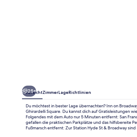
25+
Übersicht
Zimmer
Lage
Richtlinien
Du möchtest in bester Lage übernachten? Inn on Broadway
Ghirardelli Square. Du kannst dich auf Gratisleistungen 
Folgendes mit dem Auto nur 5 Minuten entfernt: San Franc
gefallen die praktischen Parkplätze und das hilfsbereite Pe
Fußmarsch entfernt: Zur Station Hyde St & Broadway sind e