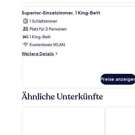
Zimmer,
1 King-
Alle
Ein modernes Hotelzimmer mit 
1
Bett
Superior-Einzelzimmer, 1 King-Bett
Fotos
1 Schlafzimmer
für
Platz für 2 Personen
Superior-
Einzelzimmer,
1 King-Bett
1 King-
Kostenloses WLAN
Bett
Weitere
Weitere Details
anzeigen
Details
für
Superior-
Einzelzimmer,
Preise anzeige
1 King-
Bett
Ähnliche Unterkünfte
La Casa Inn
Holiday Inn 