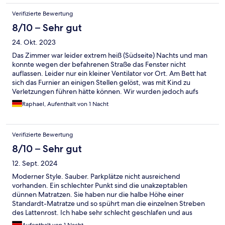
Verifizierte Bewertung
8/10 – Sehr gut
24. Okt. 2023
Das Zimmer war leider extrem heiß (Südseite) Nachts und man
konnte wegen der befahrenen Straße das Fenster nicht
auflassen. Leider nur ein kleiner Ventilator vor Ort. Am Bett hat
sich das Furnier an einigen Stellen gelöst, was mit Kind zu
Verletzungen führen hätte können. Wir wurden jedoch aufs
Haus zum Frühstück eingeladen - danke. Alles andere war sehr
Raphael, Aufenthalt von 1 Nacht
zufrieden stellend.
Verifizierte Bewertung
8/10 – Sehr gut
12. Sept. 2024
Moderner Style. Sauber. Parkplätze nicht ausreichend
vorhanden. Ein schlechter Punkt sind die unakzeptablen
dünnen Matratzen. Sie haben nur die halbe Höhe einer
Standardt-Matratze und so spührt man die einzelnen Streben
des Lattenrost. Ich habe sehr schlecht geschlafen und aus
diesem Grund, werde ich das Hotel nicht mehr buchen. Schade