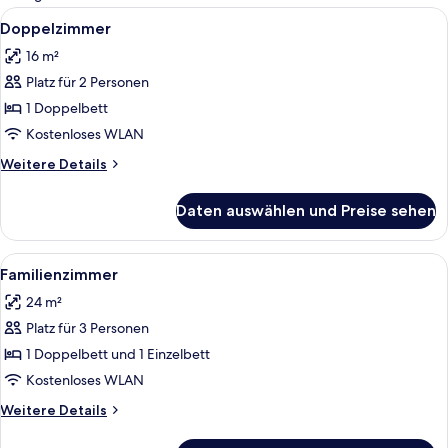
Zimmer
Alle
Ein Hotelzimmer mit zwei Betten, ein
7
Doppelzimmer
Fotos
16 m²
für
Platz für 2 Personen
Doppelzimmer
anzeigen
1 Doppelbett
Kostenloses WLAN
Weitere
Weitere Details
Details
für
Daten auswählen und Preise sehen
Doppelzimmer
Alle
Familienzimmer | Schreibtisch, Verdun
7
Familienzimmer
Fotos
24 m²
für
Platz für 3 Personen
Familienzimmer
anzeigen
1 Doppelbett und 1 Einzelbett
Kostenloses WLAN
Weitere
Weitere Details
Details
für