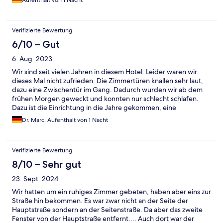
Aufenthalt von 1 Nacht
eigentlich, weil sonst vieles gepasst hat.
Verifizierte Bewertung
6/10 – Gut
6. Aug. 2023
Wir sind seit vielen Jahren in diesem Hotel. Leider waren wir
dieses Mal nicht zufrieden. Die Zimmertüren knallen sehr laut,
dazu eine Zwischentür im Gang. Dadurch wurden wir ab dem
frühen Morgen geweckt und konnten nur schlecht schlafen.
Dazu ist die Einrichtung in die Jahre gekommen, eine
Klimaanlage fehlt, weshalb „Mobile“ Geräte nachgerüstet
Dr. Marc, Aufenthalt von 1 Nacht
wurden. Ob das in allen Zimmern so ist, ist uns unbekannt. Dazu
ist anzumerken, dass es nur eine sehr begrenzte Parkplatzzahl
gibt, die sehr schnell ausgeschöpft ist. Eine Reservierung ist
Verifizierte Bewertung
nicht möglich. Dann bleibt nur ein kostenpflichtiger Besuch im
ca 10min Fußweg entfernt Parkhaus. Insgesamt leider alles nur
8/10 – Sehr gut
noch mittelmäßig mit Luft nach oben.
23. Sept. 2024
Wir hatten um ein ruhiges Zimmer gebeten, haben aber eins zur
Straße hin bekommen. Es war zwar nicht an der Seite der
Hauptstraße sondern an der Seitenstraße. Da aber das zweite
Fenster von der Hauptstraße entfernt.... Auch dort war der