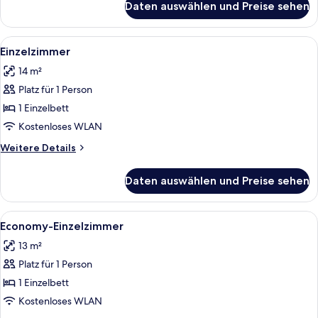
Daten auswählen und Preise sehen
Familienzimmer
Alle
Einzelzimmer | Schreibtisch, Verdunke
6
Einzelzimmer
Fotos
14 m²
für
Platz für 1 Person
Einzelzimmer
anzeigen
1 Einzelbett
Kostenloses WLAN
Weitere
Weitere Details
Details
für
Daten auswählen und Preise sehen
Einzelzimmer
Alle
Ein kleines Hotelzimmer mit einem Ein
5
Economy-Einzelzimmer
Fotos
13 m²
für
Platz für 1 Person
Economy-
Einzelzimmer
1 Einzelbett
anzeigen
Kostenloses WLAN