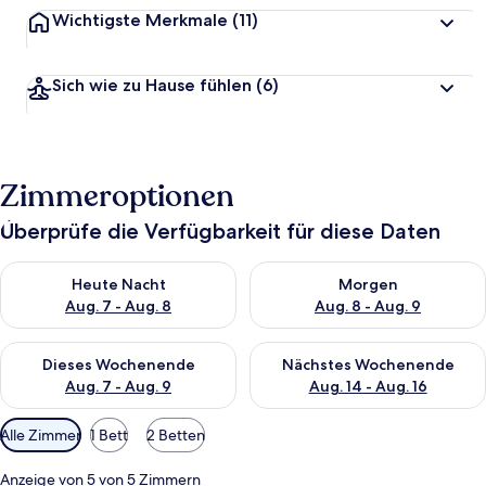
Wichtigste Merkmale
(11)
Sich wie zu Hause fühlen
(6)
Zimmeroptionen
Überprüfe die Verfügbarkeit für diese Daten
Überprüfe die Verfügbarkeit für heute Nacht, Aug. 7 - Aug. 8.
Überprüfe die Verfügbarkeit f
Heute Nacht
Morgen
Aug. 7 - Aug. 8
Aug. 8 - Aug. 9
Überprüfe die Verfügbarkeit für dieses Wochenende, Aug. 7 - 
Überprüfe die Verfügbarkeit f
Dieses Wochenende
Nächstes Wochenende
Aug. 7 - Aug. 9
Aug. 14 - Aug. 16
Verfügbare
Alle Zimmer
1 Bett
2 Betten
Filter
für
Anzeige von 5 von 5 Zimmern