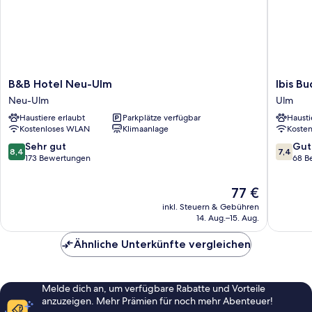
B&B
Ibis
B&B Hotel Neu-Ulm
Ibis B
Hotel
Budget
Neu-Ulm
Ulm
Neu-
ULM
Haustiere erlaubt
Parkplätze verfügbar
Hausti
Ulm
City
Kostenloses WLAN
Klimaanlage
Koste
Neu-
Ulm
Ulm
8.4
7.4
Sehr gut
Gut
8,4
7,4
von
von
173 Bewertungen
68 B
10,
10,
Sehr
Gut,
Der
77 €
gut,
68
Preis
inkl. Steuern & Gebühren
173
Bewert
beträgt
14. Aug.–15. Aug.
Bewertungen
77 €
Ähnliche Unterkünfte vergleichen
Melde dich an, um verfügbare Rabatte und Vorteile
anzuzeigen. Mehr Prämien für noch mehr Abenteuer!