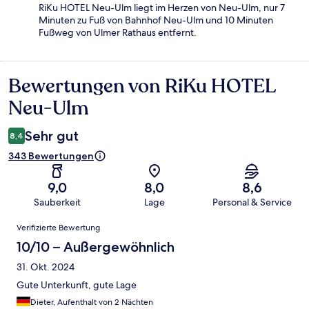
RiKu HOTEL Neu-Ulm liegt im Herzen von Neu-Ulm, nur 7
Minuten zu Fuß von Bahnhof Neu-Ulm und 10 Minuten
Fußweg von Ulmer Rathaus entfernt.
Bewertungen von RiKu HOTEL
Bewertungen
Neu-Ulm
Sehr gut
8,4
343 Bewertungen
9,0
8,0
8,6
Sauberkeit
Lage
Personal & Service
Bewertungen
Verifizierte Bewertung
10/10 – Außergewöhnlich
31. Okt. 2024
Gute Unterkunft, gute Lage
Dieter, Aufenthalt von 2 Nächten