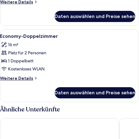
Weitere
Weitere Details
Details
für
Daten auswählen und Preise sehen
Economy-
Einzelzimmer
Alle
Ein Hotelzimmer mit Bett, Nachttischl
5
Economy-Doppelzimmer
Fotos
16 m²
für
Platz für 2 Personen
Economy-
Doppelzimmer
1 Doppelbett
anzeigen
Kostenloses WLAN
Weitere
Weitere Details
Details
für
Daten auswählen und Preise sehen
Economy-
Doppelzimmer
Ähnliche Unterkünfte
B&B Hotel Neu-Ulm
Ibis Bud