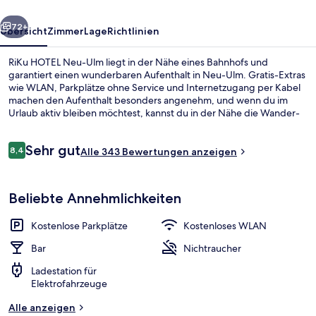
rück
Weiter
72+
Übersicht
Zimmer
Lage
Richtlinien
RiKu HOTEL Neu-Ulm liegt in der Nähe eines Bahnhofs und
garantiert einen wunderbaren Aufenthalt in Neu-Ulm. Gratis-Extras
wie WLAN, Parkplätze ohne Service und Internetzugang per Kabel
machen den Aufenthalt besonders angenehm, und wenn du im
Urlaub aktiv bleiben möchtest, kannst du in der Nähe die Wander-
und Radwege nutzen. Eine Bar/Lounge, eine Snackbar und eine
Terrasse sind weitere Highlights.
Bewertungen
Sehr gut
8,4
Alle 343 Bewertungen anzeigen
8,4 von 10.
Rezeption
Beliebte Annehmlichkeiten
Kostenlose Parkplätze
Kostenloses WLAN
Bar
Nichtraucher
Ladestation für
Elektrofahrzeuge
Alle anzeigen