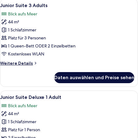
Alle
Ein Hotelzimmer mit Holzboden, einem 
7
Adults
Junior Suite 3 Adults
Fotos
Blick aufs Meer
für
44 m²
Junior
Suite
1 Schlafzimmer
3
Platz für 3 Personen
Adults
1 Queen-Bett ODER 2 Einzelbetten
anzeigen
Kostenloses WLAN
Weitere
Weitere Details
Details
für
Daten auswählen und Preise sehen
Junior
Suite
3
Alle
Hochwertige Bettwaren, Minibar, Zimm
7
Adults
Junior Suite Deluxe 1 Adult
Fotos
Blick aufs Meer
für
44 m²
Junior
Suite
1 Schlafzimmer
Deluxe
Platz für 1 Person
1
2 Einzelbetten