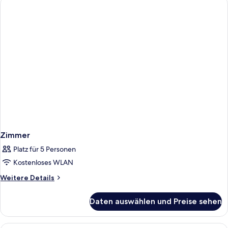
Zimmer
Platz für 5 Personen
Kostenloses WLAN
Weitere
Weitere Details
Details
für
Daten auswählen und Preise sehen
Zimmer