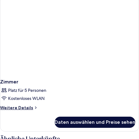
Zimmer
Platz für 5 Personen
Kostenloses WLAN
Weitere
Weitere Details
Details
für
Daten auswählen und Preise sehen
Zimmer
Ähnliche Unterkünfte