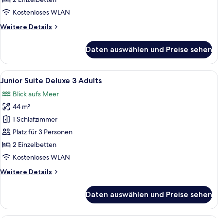
Adult
Kostenloses WLAN
anzeigen
Weitere
Weitere Details
Details
für
Daten auswählen und Preise sehen
Junior
Suite
Deluxe
Alle
Hochwertige Bettwaren, Minibar, Zimm
7
1
Junior Suite Deluxe 3 Adults
Fotos
Adult
Blick aufs Meer
für
44 m²
Junior
Suite
1 Schlafzimmer
Deluxe
Platz für 3 Personen
3
2 Einzelbetten
Adults
Kostenloses WLAN
anzeigen
Weitere
Weitere Details
Details
für
Daten auswählen und Preise sehen
Junior
Suite
Deluxe