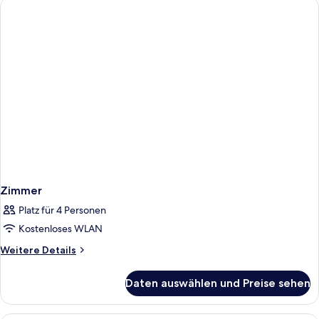
3
Adults
Zimmer
Platz für 4 Personen
Kostenloses WLAN
Weitere
Weitere Details
Details
für
Daten auswählen und Preise sehen
Zimmer