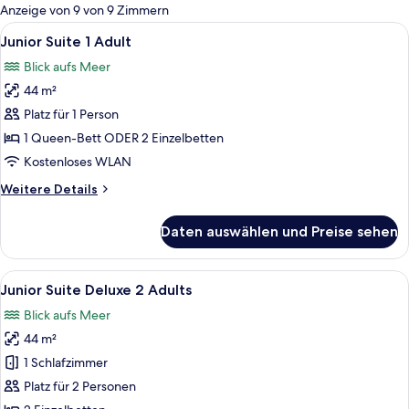
für
Anzeige von 9 von 9 Zimmern
Zimmer
Alle
Ein Hotelzimmer mit Holzboden, einem 
7
Junior Suite 1 Adult
Fotos
Blick aufs Meer
für
44 m²
Junior
Suite
Platz für 1 Person
1
1 Queen-Bett ODER 2 Einzelbetten
Adult
Kostenloses WLAN
anzeigen
Weitere
Weitere Details
Details
für
Daten auswählen und Preise sehen
Junior
Suite
1
Alle
Hochwertige Bettwaren, Minibar, Zimm
7
Adult
Junior Suite Deluxe 2 Adults
Fotos
Blick aufs Meer
für
44 m²
Junior
Suite
1 Schlafzimmer
Deluxe
Platz für 2 Personen
2