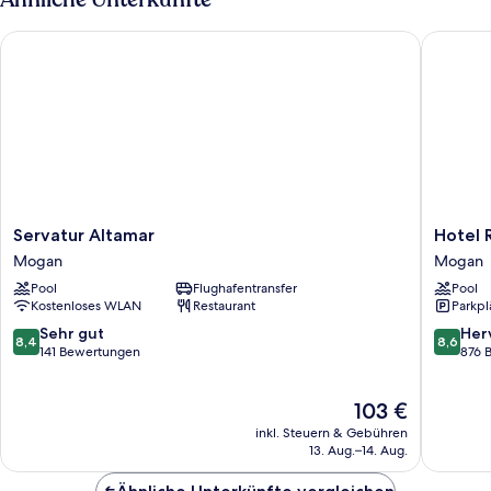
Servatur Altamar
Hotel Riu
Servatur
Hotel
Servatur Altamar
Hotel R
Altamar
Riu
Mogan
Mogan
Mogan
Vistama
Pool
Flughafentransfer
Pool
-
Kostenloses WLAN
Restaurant
Parkpl
All
Inclusiv
8.4
8.6
Sehr gut
Her
8,4
8,6
Mogan
von
von
141 Bewertungen
876 
10,
10,
Sehr
Hervorr
Der
103 €
gut,
876
Preis
141
Bewert
inkl. Steuern & Gebühren
beträgt
Bewertungen
13. Aug.–14. Aug.
103 €