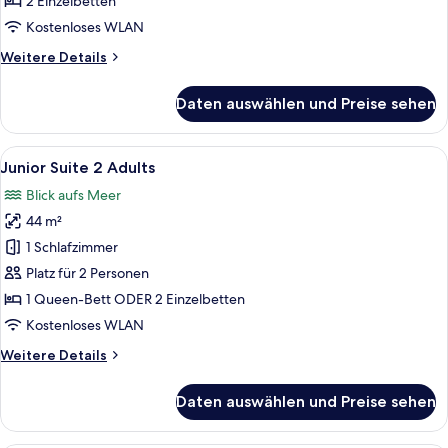
2 Einzelbetten
Adults
Kostenloses WLAN
anzeigen
Weitere
Weitere Details
Details
für
Daten auswählen und Preise sehen
Junior
Suite
Deluxe
Alle
Ein Hotelzimmer mit Holzboden, einem 
7
2
Junior Suite 2 Adults
Fotos
Adults
Blick aufs Meer
für
44 m²
Junior
Suite
1 Schlafzimmer
2
Platz für 2 Personen
Adults
1 Queen-Bett ODER 2 Einzelbetten
anzeigen
Kostenloses WLAN
Weitere
Weitere Details
Details
für
Daten auswählen und Preise sehen
Junior
Suite
2