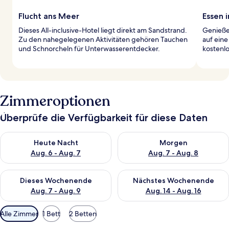
Flucht ans Meer
Essen 
Dieses All-inclusive-Hotel liegt direkt am Sandstrand.
Genieße 
Zu den nahegelegenen Aktivitäten gehören Tauchen
auf ein
und Schnorcheln für Unterwasserentdecker.
kostenlo
Zimmeroptionen
Überprüfe die Verfügbarkeit für diese Daten
Überprüfe die Verfügbarkeit für heute Nacht, Aug. 6 - Aug. 7.
Überprüfe die Verfügbarkeit f
Heute Nacht
Morgen
Aug. 6 - Aug. 7
Aug. 7 - Aug. 8
Überprüfe die Verfügbarkeit für dieses Wochenende, Aug. 7 - 
Überprüfe die Verfügbarkeit f
Dieses Wochenende
Nächstes Wochenende
Aug. 7 - Aug. 9
Aug. 14 - Aug. 16
Verfügbare
Alle Zimmer
1 Bett
2 Betten
Filter