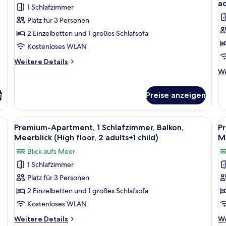
ad
Ch
Adult)
1 Schlafzimmer
für
f
Platz für 3 Personen
Premium-
P
Apartment,
A
2 Einzelbetten und 1 großes Schlafsofa
Balkon
1
Kostenloses WLAN
(3
S
Weitere
Weitere Details
Adults)
B
Details
We
We
anzeigen
für
(
De
Premium-
fü
a
n
Preise anzeigen
Apartment,
Pr
a
Balkon
Ap
1
(3
1
betten, kostenloses WLAN, Bettwäsche
Alle
Schreibtisch, kostenlose Babybetten,
Al
Adults)
16
ch
Sc
Premium-Apartment, 1 Schlafzimmer, Balkon,
Pr
Fotos
F
Ba
Meerblick (High floor, 2 adults+1 child)
a
Me
für
(3
f
Blick aufs Meer
ad
Premium-
P
a
1 Schlafzimmer
Apartment,
A
1
Platz für 3 Personen
1
1
ch
Schlafzimmer,
S
2 Einzelbetten und 1 großes Schlafsofa
Balkon,
B
Kostenloses WLAN
Meerblick
M
Weitere
We
Weitere Details
We