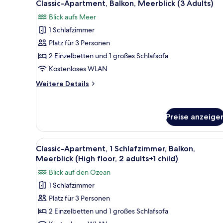
(1
10
Classic-Apartment, Balkon, Meerblick (3 Adults)
Fotos
Adult)
Blick aufs Meer
für
1 Schlafzimmer
Classic-
Apartment,
Platz für 3 Personen
Balkon,
2 Einzelbetten und 1 großes Schlafsofa
Meerblick
Kostenloses WLAN
(3
Weitere
Weitere Details
Adults)
Details
anzeigen
für
Classic-
Preise anzeige
Apartment,
Balkon,
Meerblick
Alle
Schreibtisch, kostenlose Baby
(3
9
Classic-Apartment, 1 Schlafzimmer, Balkon,
Fotos
Adults)
Meerblick (High floor, 2 adults+1 child)
für
Blick auf den Ozean
Classic-
1 Schlafzimmer
Apartment,
Platz für 3 Personen
1
Schlafzimmer,
2 Einzelbetten und 1 großes Schlafsofa