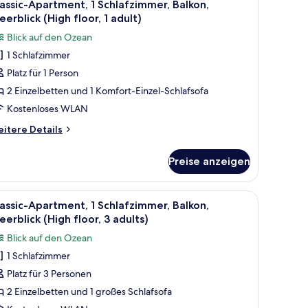
9
erblick
assic-Apartment, 1 Schlafzimmer, Balkon,
otos
erblick (High floor, 1 adult)
ults
ür
Blick auf den Ozean
nd
assic-
1 Schlafzimmer
partment,
ildren)
Platz für 1 Person
chlafzimmer,
2 Einzelbetten und 1 Komfort-Einzel-Schlafsofa
alkon,
Kostenloses WLAN
eerblick
itere
itere Details
High
tails
oor,
r
Preise anzeigen
assic-
artment,
dult)
 kostenloses WLAN, Bettwäsche
le
Schreibtisch, kostenlose Babybetten, kosten
nzeigen
9
hlafzimmer,
assic-Apartment, 1 Schlafzimmer, Balkon,
otos
lkon,
erblick (High floor, 3 adults)
erblick
ür
Blick auf den Ozean
igh
assic-
oor,
1 Schlafzimmer
partment,
Platz für 3 Personen
ult)
chlafzimmer,
2 Einzelbetten und 1 großes Schlafsofa