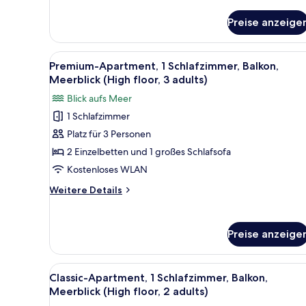
(High
Details
floor,
für
Preise anzeige
Premium-
1
Apartment,
adult)
1
Alle
Schreibtisch, kostenlose Baby
anzeigen
16
Schlafzimmer,
Premium-Apartment, 1 Schlafzimmer, Balkon,
Fotos
Balkon,
Meerblick (High floor, 3 adults)
Meerblick
für
Blick aufs Meer
(High
Premium-
floor,
1 Schlafzimmer
Apartment,
1
Platz für 3 Personen
1
adult)
Schlafzimmer,
2 Einzelbetten und 1 großes Schlafsofa
Balkon,
Kostenloses WLAN
Meerblick
Weitere
Weitere Details
(High
Details
floor,
für
Premium-
3
Preise anzeige
Apartment,
adults)
1
anzeigen
Schlafzimmer,
Alle
Schreibtisch, kostenlose Baby
9
Balkon,
Classic-Apartment, 1 Schlafzimmer, Balkon,
Fotos
Meerblick
Meerblick (High floor, 2 adults)
(High
für