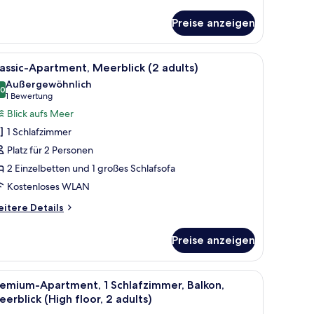
High
tails
loor,2
r
Preise anzeigen
emium-
dults+2
artment,
hildren)
 kostenloses WLAN, Bettwäsche
le
Ein Doppelbett mit Holz Kopfteil, ein Nachtt
nzeigen
8
hlafzimmer,
assic-Apartment, Meerblick (2 adults)
otos
lkon,
Außergewöhnlich
erblick
ür
,0
10,0 von 10
(1
1 Bewertung
igh
assic-
Bewertung)
Blick aufs Meer
oor,2
partment,
ults+2
1 Schlafzimmer
eerblick
ildren)
Platz für 2 Personen
2
2 Einzelbetten und 1 großes Schlafsofa
dults)
Kostenloses WLAN
nzeigen
itere
itere Details
tails
r
Preise anzeigen
assic-
artment,
erblick
z-Kopfschild, zwei passende Kissen und einer blauen Tagesdecke. Auf jeder 
le
Schreibtisch, kostenlose Babybetten, kosten
16
emium-Apartment, 1 Schlafzimmer, Balkon,
otos
ults)
erblick (High floor, 2 adults)
ür