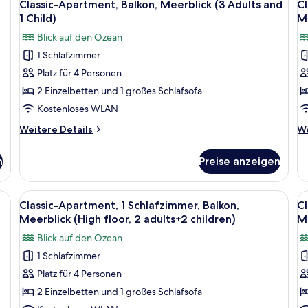
11
Meerblick
Me
Classic-Apartment, Balkon, Meerblick (3 Adults and
Cl
Fotos
F
(2
(2
1 Child)
Me
Adults
für
Ad
f
Blick auf den Ozean
and
a
Classic-
Cl
1
2
1 Schlafzimmer
Apartment,
A
Child)
Ch
Platz für 4 Personen
Balkon,
1
Meerblick
S
2 Einzelbetten und 1 großes Schlafsofa
(3
B
Kostenloses WLAN
Adults
M
Weitere
We
Weitere Details
We
and
(
Details
De
1
für
fl
fü
n
Preise anzeigen
Classic-
Cl
Child)
1
Apartment,
Ap
anzeigen
a
Balkon,
1
betten, kostenloses WLAN, Bettwäsche
Alle
Schreibtisch, kostenlose Babybetten,
Al
a
9
Meerblick
Sc
Classic-Apartment, 1 Schlafzimmer, Balkon,
Cl
Fotos
F
(3
Ba
Meerblick (High floor, 2 adults+2 children)
Me
Adults
für
Me
f
Blick auf den Ozean
and
(H
Classic-
Cl
1
fl
1 Schlafzimmer
Apartment,
A
Child)
1
Platz für 4 Personen
1
1
ad
Schlafzimmer,
S
2 Einzelbetten und 1 großes Schlafsofa