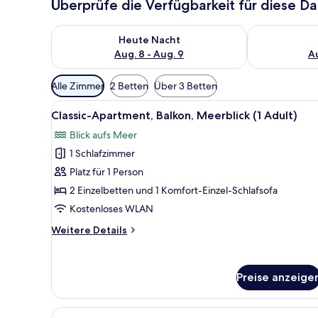
Überprüfe die Verfügbarkeit für diese D
Überprüfe die Verfügbarkeit für heute Nacht, Aug. 8
Überprüfe die
Heute Nacht
Aug. 8 - Aug. 9
Au
Verfügbare
Alle Zimmer
2 Betten
Über 3 Betten
Filter
Alle
Schreibtisch, kostenlose Baby
für
10
Classic-Apartment, Balkon, Meerblick (1 Adult)
Fotos
Zimmer
Blick aufs Meer
für
1 Schlafzimmer
Classic-
Apartment,
Platz für 1 Person
Balkon,
2 Einzelbetten und 1 Komfort-Einzel-Schlafsofa
Meerblick
Kostenloses WLAN
(1
Weitere
Weitere Details
Adult)
Details
anzeigen
für
Classic-
Preise anzeige
Apartment,
Balkon,
Meerblick
Alle
Schreibtisch, kostenlose Baby