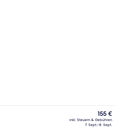
 Unterkunft
Rezeption
Der
155 €
aktuelle
inkl. Steuern & Gebühren
Preis
7. Sept.–8. Sept.
Sonnenschirme, Liegestühle
Tägliches Frühstücksbuffet gegen Ge
beträgt
155 €.