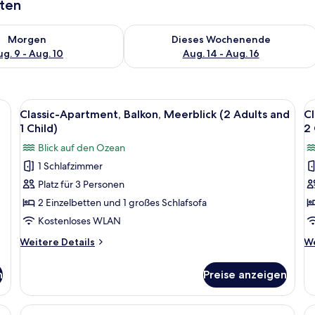
aten
 - Aug. 9.
 Verfügbarkeit für morgen, Aug. 9 - Aug. 10.
Überprüfe die Verfügbarkeit für dies
Morgen
Dieses Wochenende
g. 9 - Aug. 10
Aug. 14 - Aug. 16
betten, kostenloses WLAN, Bettwäsche
Alle
Schreibtisch, kostenlose Babybetten,
Al
10
Classic-Apartment, Balkon, Meerblick (2 Adults and
Cl
Fotos
F
1 Child)
2 
für
f
Blick auf den Ozean
Classic-
Cl
1 Schlafzimmer
Apartment,
A
Platz für 3 Personen
Balkon,
B
Meerblick
M
2 Einzelbetten und 1 großes Schlafsofa
(2
(
Kostenloses WLAN
Adults
A
Weitere
We
Weitere Details
We
and
a
Details
De
1
für
2
fü
n
Preise anzeigen
Classic-
Cl
Child)
C
Apartment,
Ap
anzeigen
a
Balkon,
Ba
betten, kostenloses WLAN, Bettwäsche
Alle
Schreibtisch, kostenlose Babybetten,
Al