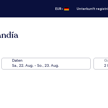
•
EUR
Unterkunft registr
andía
Daten
G