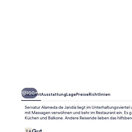
Jandía
100+
Übersicht
Ausstattung
Lage
Preise
Richtlinien
Servatur Alameda de Jandía liegt im Unterhaltungsviertel 
mit Massagen verwöhnen und kehr im Restaurant ein. Es g
Küchen und Balkone. Andere Reisende lieben das hilfsbere
Bewertungen
Gut
7,4