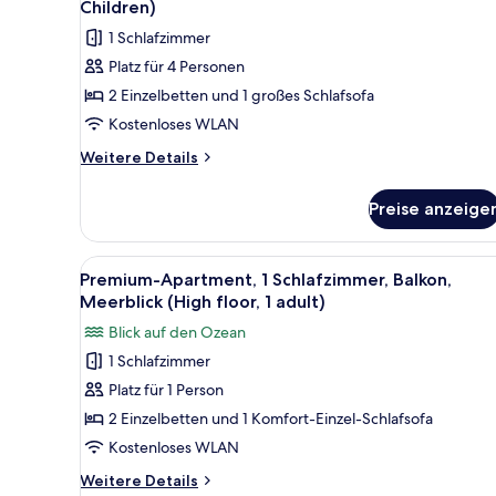
Balkon,
1
Children)
Meerblick
für
child)
1 Schlafzimmer
(High
Premium-
anzeigen
floor,
Platz für 4 Personen
Apartment,
3
2 Einzelbetten und 1 großes Schlafsofa
Balkon
adults
+
(2
Kostenloses WLAN
1
Adults
Weitere
Weitere Details
child)
and
Details
für
2
Preise anzeige
Premium-
Children)
Apartment,
anzeigen
Balkon
Alle
Schreibtisch, kostenlose Baby
16
(2
Premium-Apartment, 1 Schlafzimmer, Balkon,
Fotos
Adults
Meerblick (High floor, 1 adult)
and
für
Blick auf den Ozean
2
Premium-
Children)
1 Schlafzimmer
Apartment,
Platz für 1 Person
1
Schlafzimmer,
2 Einzelbetten und 1 Komfort-Einzel-Schlafsofa
Balkon,
Kostenloses WLAN
Meerblick
Weitere
Weitere Details