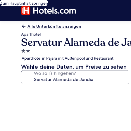
Zum Hauptinhalt springen
Alle Unterkünfte anzeigen
Aparthotel
Servatur Alameda de J
2.0-
Sterne-
Aparthotel in Pajara mit Außenpool und Restaurant
Unterkunft
Wähle deine Daten, um Preise zu sehen
Wo soll’s hingehen?
Fotogalerie
von
Servatur
Alameda
de