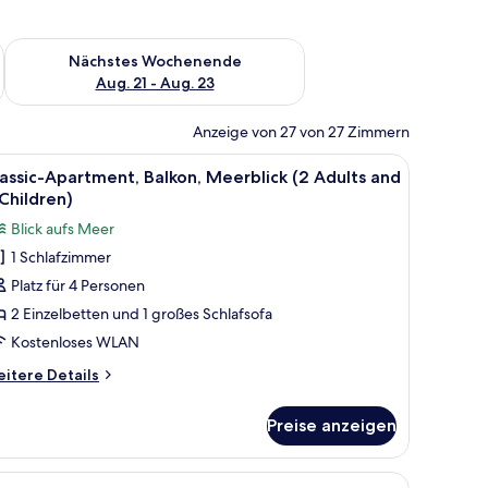
es Wochenende, Aug. 14 - Aug. 16.
Überprüfe die Verfügbarkeit für nächstes Wochenende, Aug. 2
Nächstes Wochenende
Aug. 21 - Aug. 23
Anzeige von 27 von 27 Zimmern
 kostenloses WLAN, Bettwäsche
le
Schreibtisch, kostenlose Babybetten, kosten
10
assic-Apartment, Balkon, Meerblick (2 Adults and
otos
Children)
ür
Blick aufs Meer
assic-
1 Schlafzimmer
partment,
Platz für 4 Personen
alkon,
eerblick
2 Einzelbetten und 1 großes Schlafsofa
2
Kostenloses WLAN
dults
itere
itere Details
nd
tails
r
Preise anzeigen
assic-
hildren)
artment,
nzeigen
lkon,
 kostenloses WLAN, Bettwäsche
le
Schreibtisch, kostenlose Babybetten, kosten