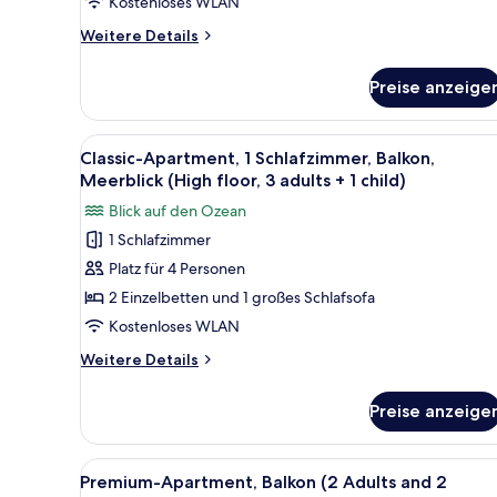
Balkon,
Kostenloses WLAN
Meerblick
Weitere
Weitere Details
(High
Details
floor,
für
Preise anzeige
Classic-
2
Apartment,
adults+1
1
Alle
Schreibtisch, kostenlose Baby
child)
9
Schlafzimmer,
Classic-Apartment, 1 Schlafzimmer, Balkon,
Fotos
Balkon,
anzeigen
Meerblick (High floor, 3 adults + 1 child)
Meerblick
für
Blick auf den Ozean
(High
Classic-
floor,
1 Schlafzimmer
Apartment,
2
Platz für 4 Personen
1
adults+1
child)
Schlafzimmer,
2 Einzelbetten und 1 großes Schlafsofa
Balkon,
Kostenloses WLAN
Meerblick
Weitere
Weitere Details
(High
Details
floor,
für
Preise anzeige
Classic-
3
Apartment,
adults
1
Alle
Ein ordentlich bezogenes Bett 
+
11
Schlafzimmer,
Premium-Apartment, Balkon (2 Adults and 2
Fotos