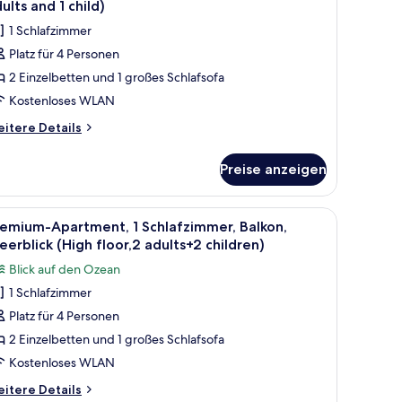
ults and 1 child)
ild)
ür
1 Schlafzimmer
remium-
Platz für 4 Personen
partment,
2 Einzelbetten und 1 großes Schlafsofa
chlafzimmer,
Kostenloses WLAN
alkon
itere
itere Details
3
tails
r
dults
Preise anzeigen
emium-
nd
artment,
 kostenloses WLAN, Bettwäsche
le
Schreibtisch, kostenlose Babybetten, kosten
16
ild)
hlafzimmer,
emium-Apartment, 1 Schlafzimmer, Balkon,
otos
lkon
nzeigen
erblick (High floor,2 adults+2 children)
ür
Blick auf den Ozean
ults
remium-
nd
1 Schlafzimmer
partment,
Platz für 4 Personen
ild)
chlafzimmer,
2 Einzelbetten und 1 großes Schlafsofa
alkon,
Kostenloses WLAN
eerblick
itere
itere Details