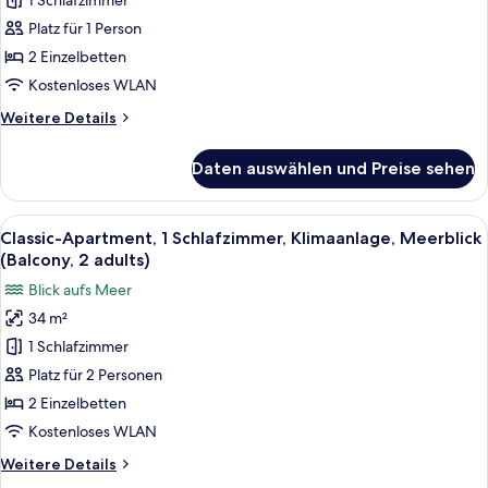
1 Schlafzimmer
1
Schlafzimmer,
Platz für 1 Person
Klimaanlage,
2 Einzelbetten
Meerblick
Kostenloses WLAN
(Balcony,
Weitere
Weitere Details
1
Details
adult)
für
Daten auswählen und Preise sehen
Classic-
anzeigen
Apartment,
1
Alle
Zimmersafe, kostenloses WLAN, Bett
14
Schlafzimmer,
Classic-Apartment, 1 Schlafzimmer, Klimaanlage, Meerblick
Fotos
Klimaanlage,
(Balcony, 2 adults)
Meerblick
für
Blick aufs Meer
(Balcony,
Classic-
1
34 m²
Apartment,
adult)
1 Schlafzimmer
1
Schlafzimmer,
Platz für 2 Personen
Klimaanlage,
2 Einzelbetten
Meerblick
Kostenloses WLAN
(Balcony,
Weitere
Weitere Details
2
Details