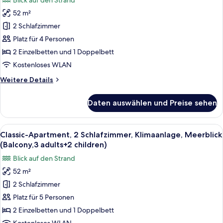
Blick auf den Strand
adults)
Classic-
52 m²
Apartment,
2 Schlafzimmer
2 Schlafzimmer,
Klimaanlage,
Platz für 4 Personen
Meerblick
2 Einzelbetten und 1 Doppelbett
(Balcony,3
Kostenloses WLAN
adults+1
Weitere
Weitere Details
child)
Details
anzeigen
für
Daten auswählen und Preise sehen
Classic-
Apartment,
2 Schlafzimmer,
Alle
Zimmersafe, kostenloses WLAN, Bett
22
Klimaanlage,
Classic-Apartment, 2 Schlafzimmer, Klimaanlage, Meerblick
Fotos
Meerblick
(Balcony,3 adults+2 children)
(Balcony,3
für
Blick auf den Strand
adults+1
Classic-
child)
52 m²
Apartment,
2 Schlafzimmer
2 Schlafzimmer,
Klimaanlage,
Platz für 5 Personen
Meerblick
2 Einzelbetten und 1 Doppelbett
(Balcony,3