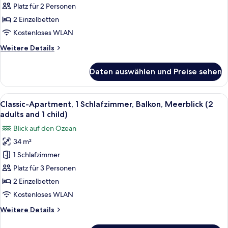
Schlafzimmer,
Platz für 2 Personen
Balkon,
2 Einzelbetten
Meerblick
Kostenloses WLAN
(2
Weitere
Weitere Details
adults)
Details
anzeigen
für
Daten auswählen und Preise sehen
Classic-
Apartment,
1
Alle
Zimmersafe, kostenloses WLAN, Bett
9
Schlafzimmer,
Classic-Apartment, 1 Schlafzimmer, Balkon, Meerblick (2
Fotos
Balkon,
adults and 1 child)
Meerblick
für
Blick auf den Ozean
(2
Classic-
adults)
34 m²
Apartment,
1 Schlafzimmer
1
Schlafzimmer,
Platz für 3 Personen
Balkon,
2 Einzelbetten
Meerblick
Kostenloses WLAN
(2
Weitere
Weitere Details
adults
Details
and
für