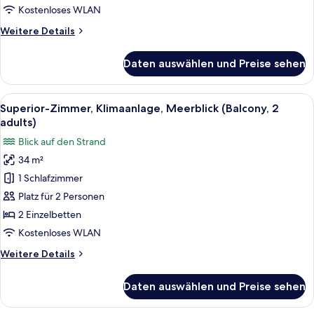
adult)
Kostenloses WLAN
anzeigen
Weitere
Weitere Details
Details
für
Daten auswählen und Preise sehen
Superior-
Doppelzimmer,
Klimaanlage,
Alle
Ein modernes Hotelzimmer mit einem 
17
Meerblick
Superior-Zimmer, Klimaanlage, Meerblick (Balcony, 2
Fotos
(Balcony,1
adults)
adult)
für
Blick auf den Strand
Superior-
34 m²
Zimmer,
1 Schlafzimmer
Klimaanlage,
Meerblick
Platz für 2 Personen
(Balcony,
2 Einzelbetten
2
Kostenloses WLAN
adults)
Weitere
Weitere Details
anzeigen
Details
für
Daten auswählen und Preise sehen
Superior-
Zimmer,