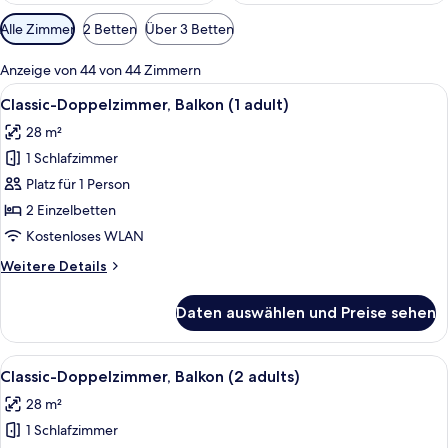
Verfügbare
Alle Zimmer
2 Betten
Über 3 Betten
Filter
für
Anzeige von 44 von 44 Zimmern
Zimmer
Alle
Zimmersafe, kostenloses WLAN, Bett
7
Classic-Doppelzimmer, Balkon (1 adult)
Fotos
28 m²
für
1 Schlafzimmer
Classic-
Doppelzimmer,
Platz für 1 Person
Balkon
2 Einzelbetten
(1
Kostenloses WLAN
adult)
Weitere
Weitere Details
anzeigen
Details
für
Daten auswählen und Preise sehen
Classic-
Doppelzimmer,
Balkon
Alle
Ein Schlafzimmer mit zwei Betten, ein
9
(1
Classic-Doppelzimmer, Balkon (2 adults)
Fotos
adult)
28 m²
für
1 Schlafzimmer
Classic-