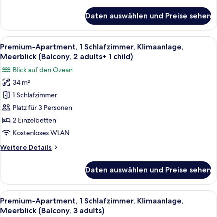
Details
adults)
für
Daten auswählen und Preise sehen
Premium-
anzeigen
Apartment,
1
Alle
Eine Terrasse mit Tisch und Stühlen, e
12
Schlafzimmer,
Premium-Apartment, 1 Schlafzimmer, Klimaanlage,
Fotos
Klimaanlage,
Meerblick (Balcony, 2 adults+ 1 child)
Meerblick
für
Blick auf den Ozean
(Balcony,
Premium-
2
34 m²
Apartment,
adults)
1 Schlafzimmer
1
Schlafzimmer,
Platz für 3 Personen
Klimaanlage,
2 Einzelbetten
Meerblick
Kostenloses WLAN
(Balcony,
Weitere
Weitere Details
2
Details
adults+
für
Daten auswählen und Preise sehen
Premium-
1
Apartment,
child)
1
Alle
Eine Terrasse mit Tisch und Stühlen, e
anzeigen
12
Schlafzimmer,
Premium-Apartment, 1 Schlafzimmer, Klimaanlage,
Fotos
Klimaanlage,
Meerblick (Balcony, 3 adults)
Meerblick