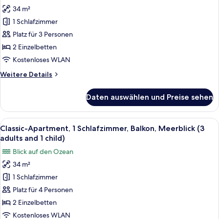
Classic-
adults
34 m²
Apartment,
and
1 Schlafzimmer
1
2
children)
Schlafzimmer,
Platz für 3 Personen
Balkon,
2 Einzelbetten
Meerblick
Kostenloses WLAN
(3
Weitere
Weitere Details
adults)
Details
anzeigen
für
Daten auswählen und Preise sehen
Classic-
Apartment,
1
Alle
Zimmersafe, kostenloses WLAN, Bett
9
Schlafzimmer,
Classic-Apartment, 1 Schlafzimmer, Balkon, Meerblick (3
Fotos
Balkon,
adults and 1 child)
Meerblick
für
Blick auf den Ozean
(3
Classic-
adults)
34 m²
Apartment,
1 Schlafzimmer
1
Schlafzimmer,
Platz für 4 Personen
Balkon,
2 Einzelbetten
Meerblick
Kostenloses WLAN