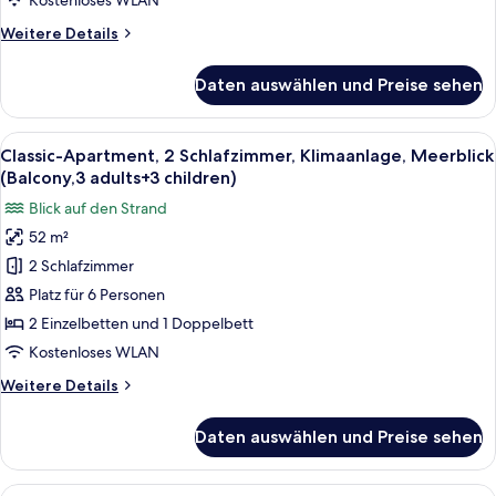
Kostenloses WLAN
adults+2
Weitere
Weitere Details
children)
Details
anzeigen
für
Daten auswählen und Preise sehen
Classic-
Apartment,
2 Schlafzimmer,
Alle
Zimmersafe, kostenloses WLAN, Bett
22
Klimaanlage,
Classic-Apartment, 2 Schlafzimmer, Klimaanlage, Meerblick
Fotos
Meerblick
(Balcony,3 adults+3 children)
(Balcony,3
für
Blick auf den Strand
adults+2
Classic-
children)
52 m²
Apartment,
2 Schlafzimmer
2 Schlafzimmer,
Klimaanlage,
Platz für 6 Personen
Meerblick
2 Einzelbetten und 1 Doppelbett
(Balcony,3
Kostenloses WLAN
adults+3
Weitere
Weitere Details
children)
Details
anzeigen
für
Daten auswählen und Preise sehen
Classic-
Apartment,
2 Schlafzimmer,
Alle
Zimmersafe, kostenloses WLAN, Bett