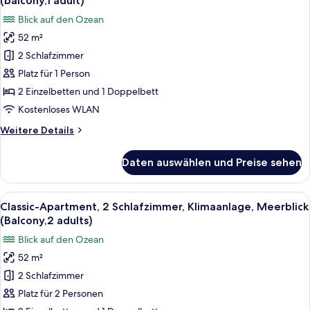
(balcony,1 adult)
(small
für
Blick auf den Ozean
balcony)
Classic-
52 m²
Apartment,
2 Schlafzimmer
2 Schlafzimmer,
Klimaanlage,
Platz für 1 Person
Meerblick
2 Einzelbetten und 1 Doppelbett
(balcony,1
Kostenloses WLAN
adult)
Weitere
Weitere Details
anzeigen
Details
für
Daten auswählen und Preise sehen
Classic-
Apartment,
2 Schlafzimmer,
Alle
Zimmersafe, kostenloses WLAN, Bett
7
Klimaanlage,
Classic-Apartment, 2 Schlafzimmer, Klimaanlage, Meerblick
Fotos
Meerblick
(Balcony,2 adults)
(balcony,1
für
Blick auf den Ozean
adult)
Classic-
52 m²
Apartment,
2 Schlafzimmer
2 Schlafzimmer,
Klimaanlage,
Platz für 2 Personen