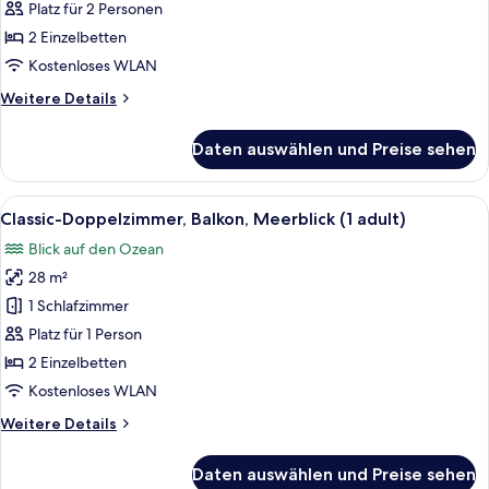
Doppelzimmer,
Platz für 2 Personen
Balkon
2 Einzelbetten
(2
Kostenloses WLAN
adults)
Weitere
Weitere Details
anzeigen
Details
für
Daten auswählen und Preise sehen
Classic-
Doppelzimmer,
Balkon
Alle
Zimmersafe, kostenloses WLAN, Bett
13
(2
Classic-Doppelzimmer, Balkon, Meerblick (1 adult)
Fotos
adults)
Blick auf den Ozean
für
28 m²
Classic-
Doppelzimmer,
1 Schlafzimmer
Balkon,
Platz für 1 Person
Meerblick
2 Einzelbetten
(1
Kostenloses WLAN
adult)
Weitere
Weitere Details
anzeigen
Details
für
Daten auswählen und Preise sehen
Classic-