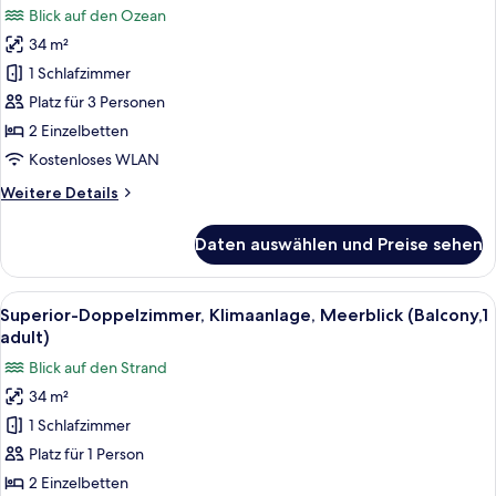
für
Blick auf den Ozean
(Balcony,
Premium-
2
34 m²
Apartment,
adults+
1 Schlafzimmer
1
1
child)
Schlafzimmer,
Platz für 3 Personen
Klimaanlage,
2 Einzelbetten
Meerblick
Kostenloses WLAN
(Balcony,
Weitere
Weitere Details
3
Details
adults)
für
Daten auswählen und Preise sehen
Premium-
anzeigen
Apartment,
1
Alle
Ein modernes Hotelzimmer mit einem 
11
Schlafzimmer,
Superior-Doppelzimmer, Klimaanlage, Meerblick (Balcony,1
Fotos
Klimaanlage,
adult)
Meerblick
für
Blick auf den Strand
(Balcony,
Superior-
3
34 m²
Doppelzimmer,
adults)
1 Schlafzimmer
Klimaanlage,
Meerblick
Platz für 1 Person
(Balcony,1
2 Einzelbetten