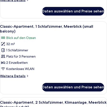
Weitere Details
anzeigen
Details
für
Daten auswählen und Preise sehen
Classic-
Apartment,
1
Alle
Ein Balkon mit Tisch und Stühlen, e
9
Schlafzimmer,
Classic-Apartment, 1 Schlafzimmer, Meerblick (small
Fotos
Meerblick
balcony)
(small
für
Blick auf den Ozean
balcony)
Classic-
32 m²
Apartment,
1 Schlafzimmer
1
Schlafzimmer,
Platz für 3 Personen
Meerblick
2 Einzelbetten
(small
Kostenloses WLAN
balcony)
Weitere
Weitere Details
anzeigen
Details
für
Daten auswählen und Preise sehen
Classic-
Apartment,
1
Alle
Zimmersafe, kostenloses WLAN, Bett
7
Schlafzimmer,
Classic-Apartment, 2 Schlafzimmer, Klimaanlage, Meerblick
Fotos
Meerblick