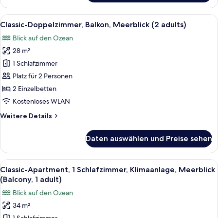
Doppelzimmer,
Balkon,
Alle
Zimmersafe, kostenloses WLAN, Bett
13
Meerblick
Classic-Doppelzimmer, Balkon, Meerblick (2 adults)
Fotos
(1
Blick auf den Ozean
adult)
für
28 m²
Classic-
Doppelzimmer,
1 Schlafzimmer
Balkon,
Platz für 2 Personen
Meerblick
2 Einzelbetten
(2
Kostenloses WLAN
adults)
Weitere
Weitere Details
anzeigen
Details
für
Daten auswählen und Preise sehen
Classic-
Doppelzimmer,
Balkon,
Alle
Zimmersafe, kostenloses WLAN, Bett
14
Meerblick
Classic-Apartment, 1 Schlafzimmer, Klimaanlage, Meerblick
Fotos
(2
(Balcony, 1 adult)
adults)
für
Blick auf den Ozean
Classic-
34 m²
Apartment,