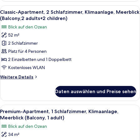
2 Schlafzimmer,
Alle
Zimmersafe, kostenloses WLAN, Bett
7
Klimaanlage,
Classic-Apartment, 2 Schlafzimmer, Klimaanlage, Meerblick
Fotos
Meerblick
(Balcony,2 adults+2 children)
(Balcony,2
für
Blick auf den Ozean
adults+1
Classic-
child)
52 m²
Apartment,
2 Schlafzimmer
2 Schlafzimmer,
Klimaanlage,
Platz für 4 Personen
Meerblick
2 Einzelbetten und 1 Doppelbett
(Balcony,2
Kostenloses WLAN
adults+2
Weitere
Weitere Details
children)
Details
anzeigen
für
Daten auswählen und Preise sehen
Classic-
Apartment,
2 Schlafzimmer,
Alle
Eine Terrasse mit Tisch und Stühlen, e
12
Klimaanlage,
Premium-Apartment, 1 Schlafzimmer, Klimaanlage,
Fotos
Meerblick
Meerblick (Balcony, 1 adult)
(Balcony,2
für
Blick auf den Ozean
adults+2
Premium-
children)
34 m²
Apartment,