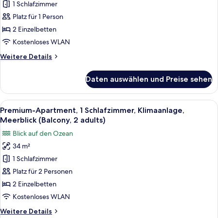
1 Schlafzimmer
1
Schlafzimmer,
Platz für 1 Person
Klimaanlage,
2 Einzelbetten
Meerblick
Kostenloses WLAN
(Balcony,
Weitere
Weitere Details
1
Details
adult)
für
Daten auswählen und Preise sehen
Premium-
anzeigen
Apartment,
1
Alle
Eine Terrasse mit Tisch und Stühlen, e
12
Schlafzimmer,
Premium-Apartment, 1 Schlafzimmer, Klimaanlage,
Fotos
Klimaanlage,
Meerblick (Balcony, 2 adults)
Meerblick
für
Blick auf den Ozean
(Balcony,
Premium-
1
34 m²
Apartment,
adult)
1 Schlafzimmer
1
Schlafzimmer,
Platz für 2 Personen
Klimaanlage,
2 Einzelbetten
Meerblick
Kostenloses WLAN
(Balcony,
Weitere
Weitere Details
2