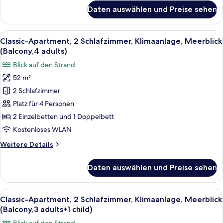
für
Daten auswählen und Preise sehen
Classic-
Apartment,
2 Schlafzimmer,
Alle
Zimmersafe, kostenloses WLAN, Bett
22
Klimaanlage,
Classic-Apartment, 2 Schlafzimmer, Klimaanlage, Meerblick
Fotos
Meerblick
(Balcony,4 adults)
(Balcony,3
für
Blick auf den Strand
adults)
Classic-
52 m²
Apartment,
2 Schlafzimmer
2 Schlafzimmer,
Klimaanlage,
Platz für 4 Personen
Meerblick
2 Einzelbetten und 1 Doppelbett
(Balcony,4
Kostenloses WLAN
adults)
Weitere
Weitere Details
anzeigen
Details
für
Daten auswählen und Preise sehen
Classic-
Apartment,
2 Schlafzimmer,
Alle
Zimmersafe, kostenloses WLAN, Bett
22
Klimaanlage,
Classic-Apartment, 2 Schlafzimmer, Klimaanlage, Meerblick
Fotos
Meerblick
(Balcony,3 adults+1 child)
(Balcony,4
für