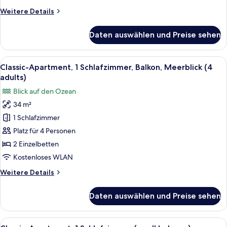
(3
Weitere
Weitere Details
adults
Details
and
für
Daten auswählen und Preise sehen
Classic-
1
Apartment,
child)
1
Alle
Zimmersafe, kostenloses WLAN, Bett
anzeigen
9
Schlafzimmer,
Classic-Apartment, 1 Schlafzimmer, Balkon, Meerblick (4
Fotos
Balkon,
adults)
Meerblick
für
Blick auf den Ozean
(3
Classic-
adults
34 m²
Apartment,
and
1 Schlafzimmer
1
1
child)
Schlafzimmer,
Platz für 4 Personen
Balkon,
2 Einzelbetten
Meerblick
Kostenloses WLAN
(4
Weitere
Weitere Details
adults)
Details
anzeigen
für
Daten auswählen und Preise sehen
Classic-
Apartment,
1
Alle
Zimmersafe, kostenloses WLAN, Bett
9
Schlafzimmer,