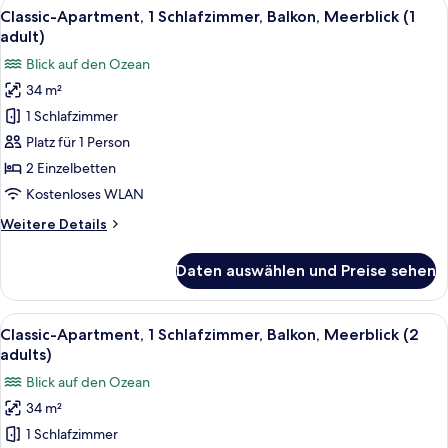
Alle
Zimmersafe, kostenloses WLAN, Bett
9
Schlafzimmer,
Classic-Apartment, 1 Schlafzimmer, Balkon, Meerblick (1
Fotos
Klimaanlage,
adult)
Meerblick
für
Blick auf den Ozean
(Balcony,3
Classic-
adults+1
34 m²
Apartment,
child)
1 Schlafzimmer
1
Schlafzimmer,
Platz für 1 Person
Balkon,
2 Einzelbetten
Meerblick
Kostenloses WLAN
(1
Weitere
Weitere Details
adult)
Details
anzeigen
für
Daten auswählen und Preise sehen
Classic-
Apartment,
1
Alle
Zimmersafe, kostenloses WLAN, Bett
9
Schlafzimmer,
Classic-Apartment, 1 Schlafzimmer, Balkon, Meerblick (2
Fotos
Balkon,
adults)
Meerblick
für
Blick auf den Ozean
(1
Classic-
adult)
34 m²
Apartment,
1 Schlafzimmer
1