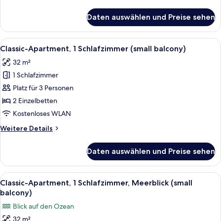
Details
anzeigen
für
Daten auswählen und Preise sehen
Classic-
Apartment,
1
Alle
Zimmersafe, kostenloses WLAN, Bett
9
Schlafzimmer
Classic-Apartment, 1 Schlafzimmer (small balcony)
Fotos
(small
32 m²
balcony)
für
1 Schlafzimmer
Classic-
Apartment,
Platz für 3 Personen
1
2 Einzelbetten
Schlafzimmer
Kostenloses WLAN
(small
Weitere
Weitere Details
balcony)
Details
anzeigen
für
Daten auswählen und Preise sehen
Classic-
Apartment,
1
Alle
Ein Balkon mit Tisch und Stühlen, e
9
Schlafzimmer
Classic-Apartment, 1 Schlafzimmer, Meerblick (small
Fotos
(small
balcony)
balcony)
für
Blick auf den Ozean
Classic-
32 m²