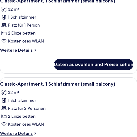
Classic-Apartment, 1 Schlafzimmer (small balcony)
Fotos
Balkon,
32 m²
Meerblick
für
(4
1 Schlafzimmer
Classic-
adults)
Apartment,
Platz für 1 Person
1
2 Einzelbetten
Schlafzimmer
Kostenloses WLAN
(small
Weitere
Weitere Details
balcony)
Details
anzeigen
für
Daten auswählen und Preise sehen
Classic-
Apartment,
1
Alle
Zimmersafe, kostenloses WLAN, Bett
9
Schlafzimmer
Classic-Apartment, 1 Schlafzimmer (small balcony)
Fotos
(small
32 m²
balcony)
für
1 Schlafzimmer
Classic-
Apartment,
Platz für 2 Personen
1
2 Einzelbetten
Schlafzimmer
Kostenloses WLAN
(small
Weitere
Weitere Details
balcony)