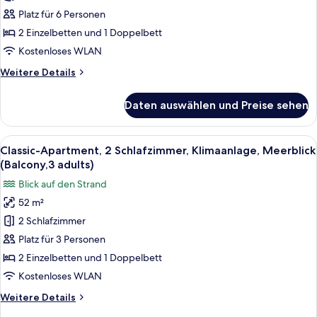
Klimaanlage,
Platz für 6 Personen
Meerblick
2 Einzelbetten und 1 Doppelbett
(Balcony,2
Kostenloses WLAN
adults+4
Weitere
Weitere Details
children)
Details
anzeigen
für
Daten auswählen und Preise sehen
Classic-
Apartment,
2 Schlafzimmer,
Alle
Zimmersafe, kostenloses WLAN, Bett
22
Klimaanlage,
Classic-Apartment, 2 Schlafzimmer, Klimaanlage, Meerblick
Fotos
Meerblick
(Balcony,3 adults)
(Balcony,2
für
Blick auf den Strand
adults+4
Classic-
children)
52 m²
Apartment,
2 Schlafzimmer
2 Schlafzimmer,
Klimaanlage,
Platz für 3 Personen
Meerblick
2 Einzelbetten und 1 Doppelbett
(Balcony,3
Kostenloses WLAN
adults)
Weitere
Weitere Details
anzeigen
Details