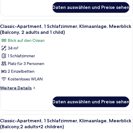
adults)
für
Daten auswählen und Preise sehen
Classic-
anzeigen
Apartment,
1
Alle
Zimmersafe, kostenloses WLAN, Bett
14
Schlafzimmer,
Classic-Apartment, 1 Schlafzimmer, Klimaanlage, Meerblick
Fotos
Klimaanlage,
(Balcony, 2 adults and 1 child)
Meerblick
für
Blick auf den Ozean
(Balcony,
Classic-
2
34 m²
Apartment,
adults)
1 Schlafzimmer
1
Schlafzimmer,
Platz für 3 Personen
Klimaanlage,
2 Einzelbetten
Meerblick
Kostenloses WLAN
(Balcony,
Weitere
Weitere Details
2
Details
adults
für
Daten auswählen und Preise sehen
Classic-
and
Apartment,
1
1
Alle
Zimmersafe, kostenloses WLAN, Bett
child)
14
Schlafzimmer,
Classic-Apartment, 1 Schlafzimmer, Klimaanlage, Meerblick
Fotos
anzeigen
Klimaanlage,
(Balcony,2 adults+2 children)
Meerblick
für