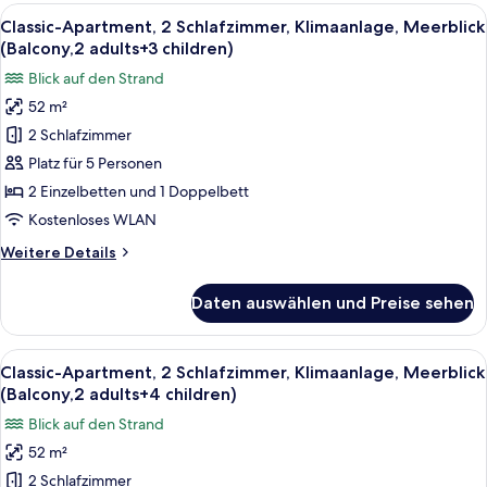
Klimaanlage,
Alle
Zimmersafe, kostenloses WLAN, Bett
22
Meerblick
Classic-Apartment, 2 Schlafzimmer, Klimaanlage, Meerblick
Fotos
(Balcony,
(Balcony,2 adults+3 children)
2
für
Blick auf den Strand
adults)
Classic-
52 m²
Apartment,
2 Schlafzimmer
2 Schlafzimmer,
Klimaanlage,
Platz für 5 Personen
Meerblick
2 Einzelbetten und 1 Doppelbett
(Balcony,2
Kostenloses WLAN
adults+3
Weitere
Weitere Details
children)
Details
anzeigen
für
Daten auswählen und Preise sehen
Classic-
Apartment,
2 Schlafzimmer,
Alle
Zimmersafe, kostenloses WLAN, Bett
22
Klimaanlage,
Classic-Apartment, 2 Schlafzimmer, Klimaanlage, Meerblick
Fotos
Meerblick
(Balcony,2 adults+4 children)
(Balcony,2
für
Blick auf den Strand
adults+3
Classic-
children)
52 m²
Apartment,
2 Schlafzimmer
2 Schlafzimmer,