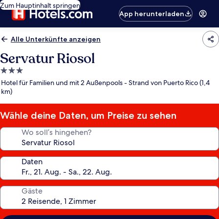
Zum Hauptinhalt springen
App herunterladen
Alle Unterkünfte anzeigen
Servatur Riosol
3.0-
Sterne-
Hotel für Familien und mit 2 Außenpools - Strand von Puerto Rico (1,4
Unterkunft
km)
Wähle deine Daten, um Preise zu sehen
Wo soll’s hingehen?
Daten
Gäste