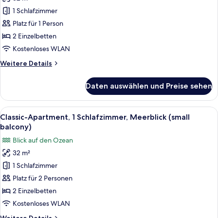
Apartment,
1 Schlafzimmer
1
Schlafzimmer,
Platz für 1 Person
Meerblick
2 Einzelbetten
(small
Kostenloses WLAN
balcony)
Weitere
Weitere Details
anzeigen
Details
für
Daten auswählen und Preise sehen
Classic-
Apartment,
1
Alle
Ein Balkon mit Tisch und Stühlen, e
9
Schlafzimmer,
Classic-Apartment, 1 Schlafzimmer, Meerblick (small
Fotos
Meerblick
balcony)
(small
für
Blick auf den Ozean
balcony)
Classic-
32 m²
Apartment,
1 Schlafzimmer
1
Schlafzimmer,
Platz für 2 Personen
Meerblick
2 Einzelbetten
(small
Kostenloses WLAN
balcony)
Weitere