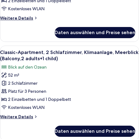
Meerblick
2 Einzelbetten und 1 Doppelbett
(Balcony,2
Kostenloses WLAN
adults)
Weitere
Weitere Details
anzeigen
Details
für
Daten auswählen und Preise sehen
Classic-
Apartment,
2 Schlafzimmer,
Alle
Zimmersafe, kostenloses WLAN, Bett
7
Klimaanlage,
Classic-Apartment, 2 Schlafzimmer, Klimaanlage, Meerblick
Fotos
Meerblick
(Balcony,2 adults+1 child)
(Balcony,2
für
Blick auf den Ozean
adults)
Classic-
52 m²
Apartment,
2 Schlafzimmer
2 Schlafzimmer,
Klimaanlage,
Platz für 3 Personen
Meerblick
2 Einzelbetten und 1 Doppelbett
(Balcony,2
Kostenloses WLAN
adults+1
Weitere
Weitere Details
child)
Details
anzeigen
für
Daten auswählen und Preise sehen
Classic-
Apartment,