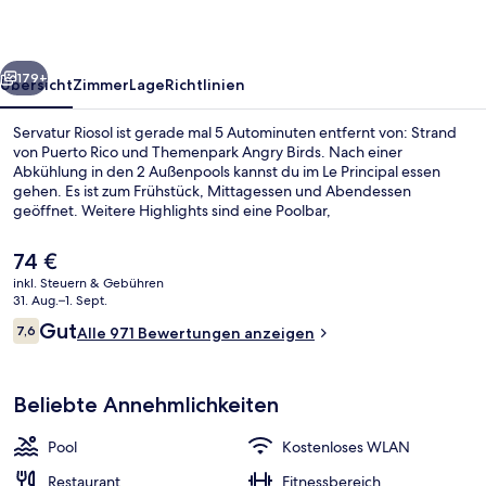
rück
Weiter
179+
Übersicht
Zimmer
Lage
Richtlinien
Servatur Riosol ist gerade mal 5 Autominuten entfernt von: Strand
von Puerto Rico und Themenpark Angry Birds. Nach einer
Abkühlung in den 2 Außenpools kannst du im Le Principal essen
gehen. Es ist zum Frühstück, Mittagessen und Abendessen
geöffnet. Weitere Highlights sind eine Poolbar,
Fitnessmöglichkeiten und ein Kinderbecken. Andere Reisende
lieben das hilfsbereite Personal.
Der
74 €
aktuelle
inkl. Steuern & Gebühren
Preis
31. Aug.–1. Sept.
Blick von der Unterkunft
beträgt
Bewertungen
Gut
7,6
Alle 971 Bewertungen anzeigen
74 €.
7,6 von 10.
Beliebte Annehmlichkeiten
Pool
Kostenloses WLAN
Restaurant
Fitnessbereich