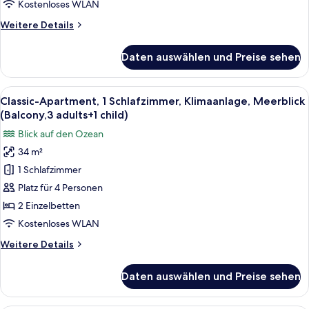
Meerblick
Kostenloses WLAN
(Balcony,
Weitere
Weitere Details
3
Details
adults)
für
Daten auswählen und Preise sehen
Classic-
anzeigen
Apartment,
1
Alle
Zimmersafe, kostenloses WLAN, Bett
14
Schlafzimmer,
Classic-Apartment, 1 Schlafzimmer, Klimaanlage, Meerblick
Fotos
Klimaanlage,
(Balcony,3 adults+1 child)
Meerblick
für
Blick auf den Ozean
(Balcony,
Classic-
3
34 m²
Apartment,
adults)
1 Schlafzimmer
1
Schlafzimmer,
Platz für 4 Personen
Klimaanlage,
2 Einzelbetten
Meerblick
Kostenloses WLAN
(Balcony,3
Weitere
Weitere Details
adults+1
Details
child)
für
Daten auswählen und Preise sehen
Classic-
anzeigen
Apartment,
1