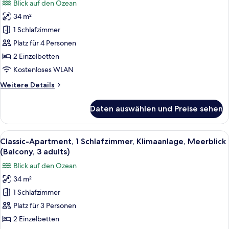
Blick auf den Ozean
(Balcony,
Classic-
2
34 m²
Apartment,
adults
1 Schlafzimmer
1
and
1
Schlafzimmer,
Platz für 4 Personen
child)
Klimaanlage,
2 Einzelbetten
Meerblick
Kostenloses WLAN
(Balcony,2
Weitere
Weitere Details
adults+2
Details
children)
für
Daten auswählen und Preise sehen
Classic-
anzeigen
Apartment,
1
Alle
Zimmersafe, kostenloses WLAN, Bett
14
Schlafzimmer,
Classic-Apartment, 1 Schlafzimmer, Klimaanlage, Meerblick
Fotos
Klimaanlage,
(Balcony, 3 adults)
Meerblick
für
Blick auf den Ozean
(Balcony,2
Classic-
adults+2
34 m²
Apartment,
children)
1 Schlafzimmer
1
Schlafzimmer,
Platz für 3 Personen
Klimaanlage,
2 Einzelbetten