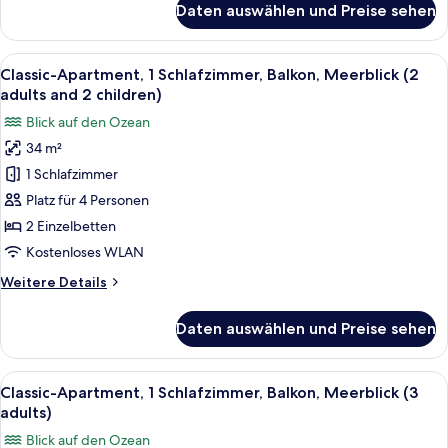
Daten auswählen und Preise sehen
Classic-
1
Apartment,
child)
1
Alle
Zimmersafe, kostenloses WLAN, Bett
anzeigen
9
Schlafzimmer,
Classic-Apartment, 1 Schlafzimmer, Balkon, Meerblick (2
Fotos
Balkon,
adults and 2 children)
Meerblick
für
Blick auf den Ozean
(2
Classic-
adults
34 m²
Apartment,
and
1 Schlafzimmer
1
1
child)
Schlafzimmer,
Platz für 4 Personen
Balkon,
2 Einzelbetten
Meerblick
Kostenloses WLAN
(2
Weitere
Weitere Details
adults
Details
and
für
Daten auswählen und Preise sehen
Classic-
2
Apartment,
children)
1
Alle
Zimmersafe, kostenloses WLAN, Bett
anzeigen
9
Schlafzimmer,
Classic-Apartment, 1 Schlafzimmer, Balkon, Meerblick (3
Fotos
Balkon,
adults)
Meerblick
für
Blick auf den Ozean
(2