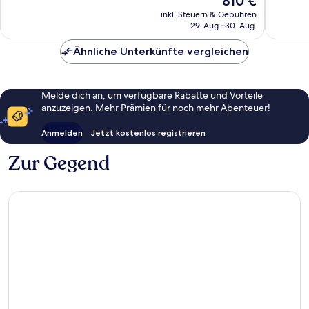
810 €
281
108
Preis
Bewertungen
Bewert
inkl. Steuern & Gebühren
beträgt
29. Aug.–30. Aug.
810 €
Ähnliche Unterkünfte vergleichen
Melde dich an, um verfügbare Rabatte und Vorteile
anzuzeigen. Mehr Prämien für noch mehr Abenteuer!
Anmelden
Jetzt kostenlos registrieren
Zur Gegend