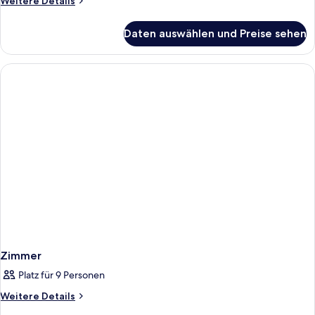
Weitere Details
Details
für
Daten auswählen und Preise sehen
Zimmer
Zimmer
Platz für 9 Personen
Weitere
Weitere Details
Details