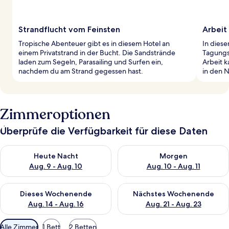
Strandflucht vom Feinsten
Arbeit
Tropische Abenteuer gibt es in diesem Hotel an
In dies
einem Privatstrand in der Bucht. Die Sandstrände
Tagungsr
laden zum Segeln, Parasailing und Surfen ein,
Arbeit 
nachdem du am Strand gegessen hast.
in den 
Zimmeroptionen
Überprüfe die Verfügbarkeit für diese Daten
Überprüfe die Verfügbarkeit für heute Nacht, Aug. 9 - Aug. 10
Überprüfe die Verfügbarkeit fü
Heute Nacht
Morgen
Aug. 9 - Aug. 10
Aug. 10 - Aug. 11
Überprüfe die Verfügbarkeit für dieses Wochenende, Aug. 14 -
Überprüfe die Verfügbarkeit f
Dieses Wochenende
Nächstes Wochenende
Aug. 14 - Aug. 16
Aug. 21 - Aug. 23
Verfügbare
Alle Zimmer
1 Bett
2 Betten