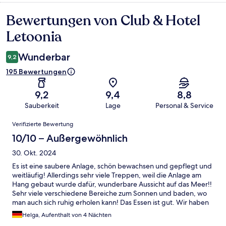
Bewertungen von Club & Hotel
Bewertungen
Letoonia
Wunderbar
9,2
195 Bewertungen
9,2
9,4
8,8
Sauberkeit
Lage
Personal & Service
Bewertungen
Verifizierte Bewertung
10/10 – Außergewöhnlich
30. Okt. 2024
Es ist eine saubere Anlage, schön bewachsen und gepflegt und
weitläufig! Allerdings sehr viele Treppen, weil die Anlage am
Hang gebaut wurde dafür, wunderbare Aussicht auf das Meer!!
Sehr viele verschiedene Bereiche zum Sonnen und baden, wo
man auch sich ruhig erholen kann! Das Essen ist gut. Wir haben
uns sehr wohl gefühlt!
Helga, Aufenthalt von 4 Nächten