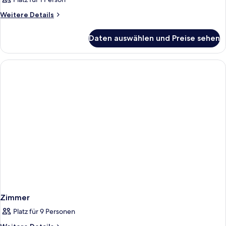
Weitere
Weitere Details
Details
für
Daten auswählen und Preise sehen
Zimmer
Zimmer
Platz für 9 Personen
Weitere