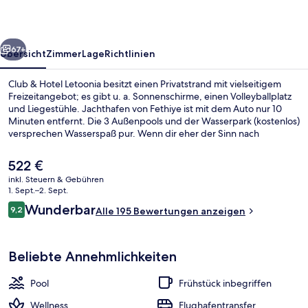
rück
Weiter
67+
Übersicht
Zimmer
Lage
Richtlinien
Club & Hotel Letoonia besitzt einen Privatstrand mit vielseitigem
Freizeitangebot; es gibt u. a. Sonnenschirme, einen Volleyballplatz
und Liegestühle. Jachthafen von Fethiye ist mit dem Auto nur 10
Minuten entfernt. Die 3 Außenpools und der Wasserpark (kostenlos)
versprechen Wasserspaß pur. Wenn dir eher der Sinn nach
Entspannung steht, kannst du dich im Wellnessbereich mit
Tiefengewebe-Massagen, Gesichtsbehandlungen und
Der
522 €
Aromatherapie verwöhnen lassen. Moonlight Restaurant, eins von 6
aktuelle
inkl. Steuern & Gebühren
Restaurants, ist zum Frühstück, Mittagessen und Abendessen
Preis
1. Sept.–2. Sept.
geöffnet. Als weitere Highlights bietet dieses Hotel mit All-
Minibar, Zimmersafe, Verdunkelungsv
beträgt
Bewertungen
inclusive-Leistungen 2 Strandbars, einen Innenpool und einen
Wunderbar
9,2
Alle 195 Bewertungen anzeigen
522 €.
9,2 von 10.
Jachthafen.
Beliebte Annehmlichkeiten
Pool
Frühstück inbegriffen
Wellness
Flughafentransfer