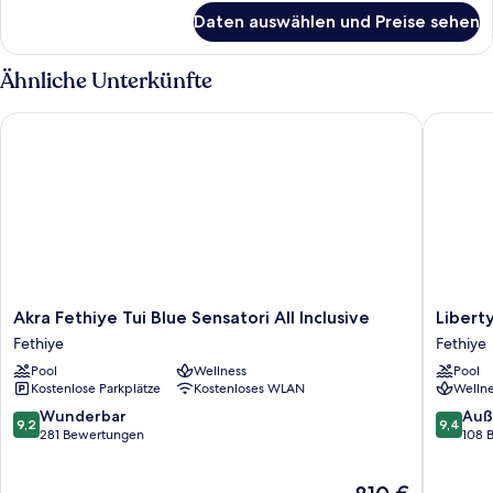
für
Daten auswählen und Preise sehen
Zimmer
Ähnliche Unterkünfte
Akra Fethiye Tui Blue Sensatori All Inclusive
Liberty S
Akra
Liberty
Akra Fethiye Tui Blue Sensatori All Inclusive
Liberty
Fethiye
Signa
Fethiye
Fethiye
Tui
-
Pool
Wellness
Pool
Blue
All
Kostenlose Parkplätze
Kostenloses WLAN
Wellne
Sensatori
inclusive
All
Fethiye
9.2
9.4
Wunderbar
Auß
9,2
9,4
Inclusive
von
von
281 Bewertungen
108 
Fethiye
10,
10,
Wunderbar,
Außerge
Der