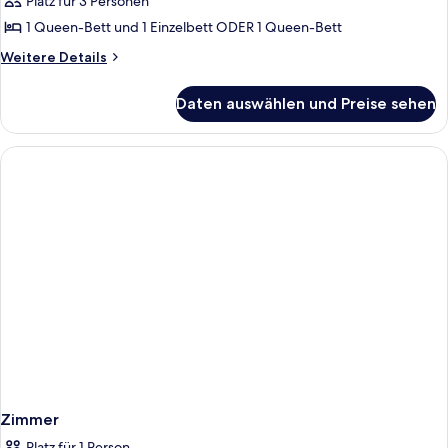
Platz für 3 Personen
anzeigen
1 Queen-Bett und 1 Einzelbett ODER 1 Queen-Bett
Weitere
Weitere Details
Details
für
Daten auswählen und Preise sehen
Standard
Club
Bungalow
Zimmer
Platz für 1 Person