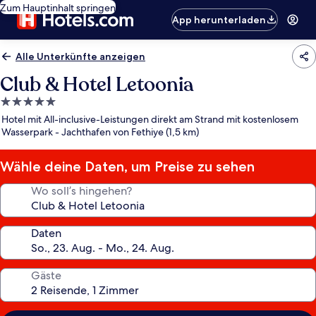
Zum Hauptinhalt springen
App herunterladen
Alle Unterkünfte anzeigen
Club & Hotel Letoonia
5.0-
Sterne-
Hotel mit All-inclusive-Leistungen direkt am Strand mit kostenlosem
Unterkunft
Wasserpark - Jachthafen von Fethiye (1,5 km)
Wähle deine Daten, um Preise zu sehen
Wo soll’s hingehen?
Daten
Gäste