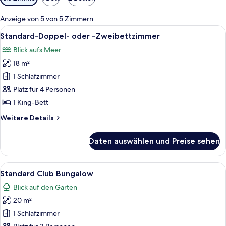
Filter
für
Anzeige von 5 von 5 Zimmern
Zimmer
Alle
Ein Hotelzimmer mit Bett, Nachttisch,
6
Standard-Doppel- oder -Zweibettzimmer
Fotos
Blick aufs Meer
für
18 m²
Standard-
Doppel-
1 Schlafzimmer
oder
Platz für 4 Personen
-
1 King-Bett
Zweibettzimmer
Weitere
Weitere Details
anzeigen
Details
für
Daten auswählen und Preise sehen
Standard-
Doppel-
oder
Alle
Ein Hotelzimmer mit einem großen Bett
11
-
Standard Club Bungalow
Fotos
Zweibettzimmer
Blick auf den Garten
für
20 m²
Standard
Club
1 Schlafzimmer
Bungalow