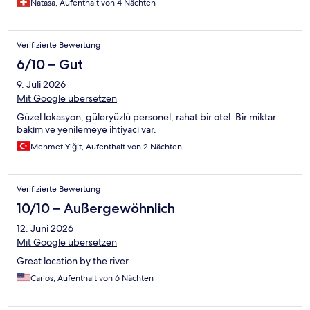
Natasa, Aufenthalt von 4 Nächten
Habe einmal gesagt, sie sollen uns bitte noch bringen da wir zu
dritt sind, nein haben sie nicht. Habe daraufhin nochmal
angerufen, sie haben dann zwei gebracht, aber nicht wie üblich
Verifizierte Bewertung
schön zusammengefaltet. Sie waren alt und haben gestunken.
WC Papir wurde nicht aufgefüllt. Die Dusche funktioniert nicht
6/10 – Gut
richtig, das Wasser hat keinen Druck, die Dusche verstopft
9. Juli 2026
schnell. Wenn der Zimmernachbar die Tür aufmacht, denkt
man,dass es die eigene Tür ist. Man hört alles im Gang.
Mit Google übersetzen
Teppichboden weist einige Flecken, Staub überall. Am ersten
Güzel lokasyon, güleryüzlü personel, rahat bir otel. Bir miktar
Tag im Restaurant gegessen und danach Brechen und Durchfall
bakım ve yenilemeye ihtiyacı var.
gehabt. Dieses Hotel ist 200 Fr pro Nacht nicht wert.
Mehmet Yiğit, Aufenthalt von 2 Nächten
Verifizierte Bewertung
10/10 – Außergewöhnlich
12. Juni 2026
Mit Google übersetzen
Great location by the river
Carlos, Aufenthalt von 6 Nächten