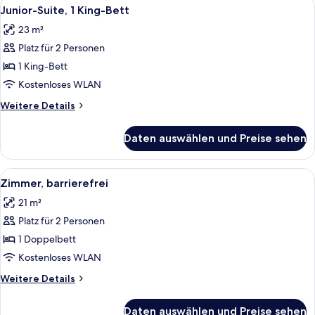
Alle
Ein modernes Hotelzimmer mit einem g
9
Queen-
Junior-Suite, 1 King-Bett
Fotos
Bett
23 m²
für
Platz für 2 Personen
Junior-
Suite,
1 King-Bett
1 King-
Kostenloses WLAN
Bett
Weitere
Weitere Details
anzeigen
Details
für
Daten auswählen und Preise sehen
Junior-
Suite,
1 King-
Alle
Ein Hotelzimmer mit einem großen Bet
9
Bett
Zimmer, barrierefrei
Fotos
21 m²
für
Platz für 2 Personen
Zimmer,
barrierefrei
1 Doppelbett
anzeigen
Kostenloses WLAN
Weitere
Weitere Details
Details
für
Daten auswählen und Preise sehen