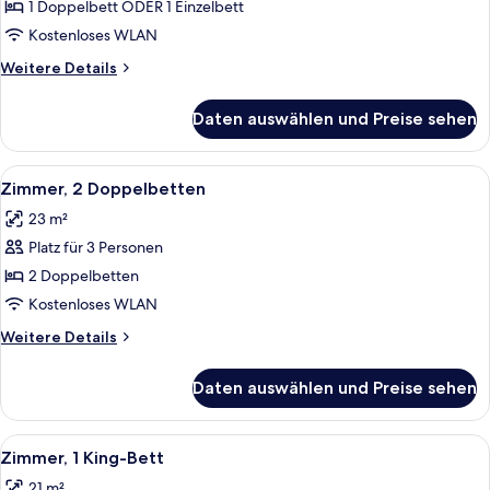
oder
1 Doppelbett ODER 1 Einzelbett
Zweibettzimmer
Kostenloses WLAN
anzeigen
Weitere
Weitere Details
Details
für
Daten auswählen und Preise sehen
Doppel-
oder
Zweibettzimmer
Alle
Ein Hotelzimmer mit zwei Betten, ein
7
Zimmer, 2 Doppelbetten
Fotos
23 m²
für
Platz für 3 Personen
Zimmer,
2 Doppelbetten
2 Doppelbetten
anzeigen
Kostenloses WLAN
Weitere
Weitere Details
Details
für
Daten auswählen und Preise sehen
Zimmer,
2 Doppelbetten
Alle
Ein Hotelzimmer mit einem großen Bett
9
Zimmer, 1 King-Bett
Fotos
21 m²