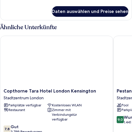
Details
für
Daten auswählen und Preise sehen
Familienzimmer,
2 Doppelbetten
Ähnliche Unterkünfte
Copthorne Tara Hotel London Kensington
Pestana 
Copthorne
Pestana
Copthorne Tara Hotel London Kensington
Pestan
Tara
Chelsea
Stadtzentrum London
Stadtze
Hotel
Bridge
Parkplätze verfügbar
Kostenloses WLAN
Pool
London
Hotel
Restaurant
Zimmer mit
Parkpl
Kensington
&
Verbindungstür
Stadtzentrum
SPA
9.0
Wun
verfügbar
9,0
London
Stadtze
von
1.44
7.8
Gut
London
10,
7,8
von
3.799 Bewertungen