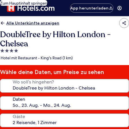
Zum Hauptinhalt springen
App herunterladen
Alle Unterkünfte anzeigen
DoubleTree by Hilton London -
Chelsea
4.0-
Sterne-
Hotel mit Restaurant - King's Road (1 km)
Unterkunft
Wähle deine Daten, um Preise zu sehen
Wo soll’s hingehen?
Daten
Gäste