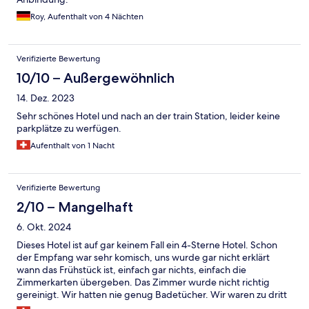
Roy, Aufenthalt von 4 Nächten
Verifizierte Bewertung
10/10 – Außergewöhnlich
14. Dez. 2023
Sehr schönes Hotel und nach an der train Station, leider keine
parkplätze zu werfügen.
Aufenthalt von 1 Nacht
Verifizierte Bewertung
2/10 – Mangelhaft
6. Okt. 2024
Dieses Hotel ist auf gar keinem Fall ein 4-Sterne Hotel. Schon
der Empfang war sehr komisch, uns wurde gar nicht erklärt
wann das Frühstück ist, einfach gar nichts, einfach die
Zimmerkarten übergeben. Das Zimmer wurde nicht richtig
gereinigt. Wir hatten nie genug Badetücher. Wir waren zu dritt
im Zimmer, wir hatten nur 2 Badetücher und ein Handtuch.