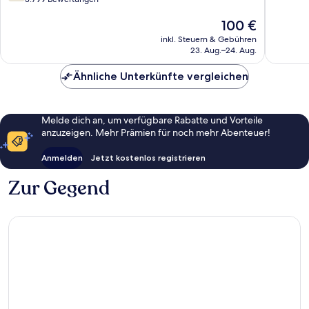
Wunder
10,
1.441
Der
100 €
Gut,
Bewert
Preis
3.799
inkl. Steuern & Gebühren
beträgt
Bewertungen
23. Aug.–24. Aug.
100 €
Ähnliche Unterkünfte vergleichen
Melde dich an, um verfügbare Rabatte und Vorteile
anzuzeigen. Mehr Prämien für noch mehr Abenteuer!
Anmelden
Jetzt kostenlos registrieren
Zur Gegend