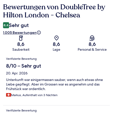
Bewertungen von DoubleTree by
Bewertungen
Hilton London - Chelsea
Sehr gut
8,4
1.005 Bewertungen
8,6
8,6
8,6
Sauberkeit
Lage
Personal & Service
Bewertungen
Verifizierte Bewertung
8/10 – Sehr gut
20. Apr. 2026
Unterkunft war einigermassen sauber, wenn auch etwas ohne
Liebe gepflegt. Aber im Grossen war es angenehm und das
Frühstück war ordentlich.
Markus, Aufenthalt von 3 Nächten
Verifizierte Bewertung