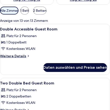
Verfügbare
Alle Zimmer
1 Bett
2 Betten
Filter
für
Anzeige von 13 von 13 Zimmern
Zimmer
Alle
Ein Hotelzimmer mit einem großen Bett
10
Double Accessible Guest Room
Fotos
Platz für 2 Personen
für
1 Doppelbett
Double
Accessible
Kostenloses WLAN
Guest
Weitere
Weitere Details
Room
Details
für
anzeigen
Daten auswählen und Preise sehen
Double
Accessible
Guest
Alle
Ein Hotelzimmer mit zwei Betten, eine
16
Room
Two Double Bed Guest Room
Fotos
Platz für 2 Personen
für
2 Doppelbetten
Two
Double
Kostenloses WLAN
Bed
Weitere