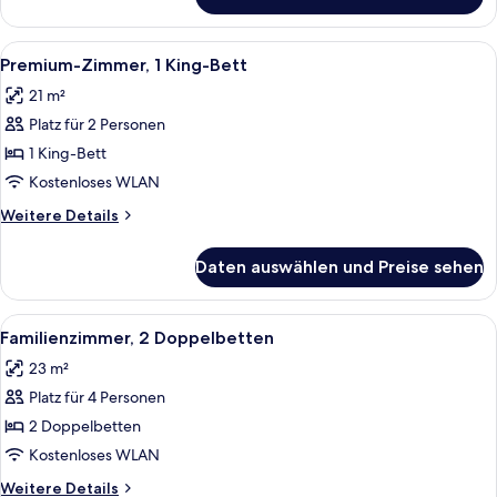
Zimmer,
barrierefrei
Alle
Ein Hotelzimmer mit einem großen Bett
8
Premium-Zimmer, 1 King-Bett
Fotos
21 m²
für
Platz für 2 Personen
Premium-
Zimmer,
1 King-Bett
1 King-
Kostenloses WLAN
Bett
Weitere
Weitere Details
anzeigen
Details
für
Daten auswählen und Preise sehen
Premium-
Zimmer,
1 King-
Alle
Familienzimmer, 2 Doppelbetten | All
7
Bett
Familienzimmer, 2 Doppelbetten
Fotos
23 m²
für
Platz für 4 Personen
Familienzimmer,
2 Doppelbetten
2 Doppelbetten
anzeigen
Kostenloses WLAN
Weitere
Weitere Details