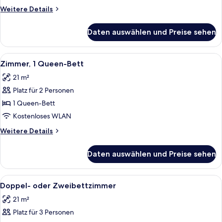
anzeigen
Weitere
Weitere Details
Details
für
Daten auswählen und Preise sehen
Zimmer,
1
Doppelbett
Alle
Ein Hotelzimmer mit einem großen Bet
7
Zimmer, 1 Queen-Bett
Fotos
21 m²
für
Platz für 2 Personen
Zimmer,
1
1 Queen-Bett
Queen-
Kostenloses WLAN
Bett
Weitere
Weitere Details
anzeigen
Details
für
Daten auswählen und Preise sehen
Zimmer,
1
Queen-
Alle
Ein Hotelzimmer mit einem großen Bett
10
Bett
Doppel- oder Zweibettzimmer
Fotos
21 m²
für
Platz für 3 Personen
Doppel-