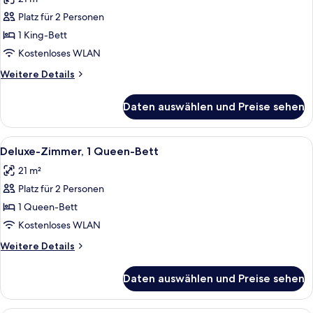
für
Platz für 2 Personen
Zimmer,
1 King-
1 King-Bett
Bett
Kostenloses WLAN
anzeigen
Weitere
Weitere Details
Details
für
Daten auswählen und Preise sehen
Zimmer,
1 King-
Bett
Alle
Ein Hotelzimmer mit einem großen Bett
7
Deluxe-Zimmer, 1 Queen-Bett
Fotos
21 m²
für
Platz für 2 Personen
Deluxe-
Zimmer,
1 Queen-Bett
1
Kostenloses WLAN
Queen-
Weitere
Weitere Details
Bett
Details
anzeigen
für
Daten auswählen und Preise sehen
Deluxe-
Zimmer,
1