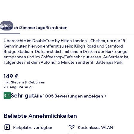
London
-
Chelsea
rück
Weiter
100+
Übersicht
Zimmer
Lage
Richtlinien
Übernachte im DoubleTree by Hilton London - Chelsea, um nur 15
Gehminuten hiervon entfernt zu sein: King's Road und Stamford
Bridge Stadium. Du kannst dich mit einem Drink in der Bar/Lounge
entspannen und im Coffeeshop/Café sehr gut essen. Außerdem ist
Folgendes mit dem Auto nur 5 Minuten entfernt: Battersea Park
und River Thames. Das hilfsbereite Personal und die Lage erhalten
tolle Bewertungen von anderen Reisenden. Die öffentlichen
Der
149 €
Verkehrsmittel sind ganz in der Nähe: Zur U-Bahn (U-Bahn-Station
aktuelle
inkl. Steuern & Gebühren
Fulham Broadway) sind es nur 14 Gehminuten.
Preis
23. Aug.–24. Aug.
Serviert Frühstück, Mittagessen und
beträgt
Bewertungen
Sehr gut
8,4
Alle 1.005 Bewertungen anzeigen
149 €.
8,4 von 10.
Beliebte Annehmlichkeiten
Parkplätze verfügbar
Kostenloses WLAN