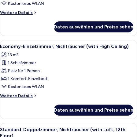
Erdgeschoss
Kostenloses WLAN
(with
Weitere
Weitere Details
Loft
Details
für
and
Daten auswählen und Preise sehen
Deluxe-
Terrace)
Doppelzimmer,
anzeigen
Nichtraucher,
Alle
Ein ordentlich bezogenes Bett mit we
3
Erdgeschoss
Economy-Einzelzimmer, Nichtraucher (with High Ceiling)
Fotos
(with
13 m²
Loft
für
and
1 Schlafzimmer
Economy-
Terrace)
Einzelzimmer,
Platz für 1 Person
Nichtraucher
1 Komfort-Einzelbett
(with
Kostenloses WLAN
High
Weitere
Weitere Details
Ceiling)
Details
anzeigen
für
Daten auswählen und Preise sehen
Economy-
Einzelzimmer,
Nichtraucher
Alle
Ein Hotelzimmer mit Bett, einem Bild,
4
(with
Standard-Doppelzimmer, Nichtraucher (with Loft, 12th
Fotos
High
Floor)