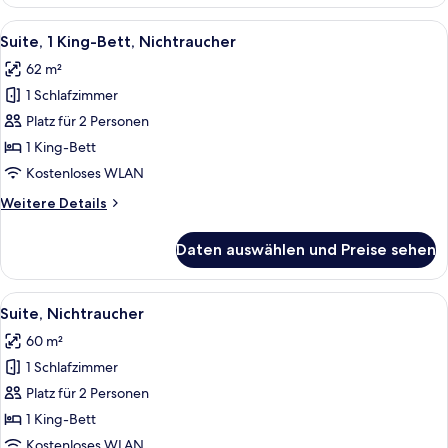
Suite,
Nichtraucher
Alle
Ein modernes Hotelzimmer mit einem g
5
Suite, 1 King-Bett, Nichtraucher
Fotos
62 m²
für
1 Schlafzimmer
Suite,
1 King-
Platz für 2 Personen
Bett,
1 King-Bett
Nichtraucher
Kostenloses WLAN
anzeigen
Weitere
Weitere Details
Details
für
Daten auswählen und Preise sehen
Suite,
1 King-
Bett,
Alle
Ein modernes Schlafzimmer mit Blick 
3
Nichtraucher
Suite, Nichtraucher
Fotos
60 m²
für
1 Schlafzimmer
Suite,
Nichtraucher
Platz für 2 Personen
anzeigen
1 King-Bett
Kostenloses WLAN