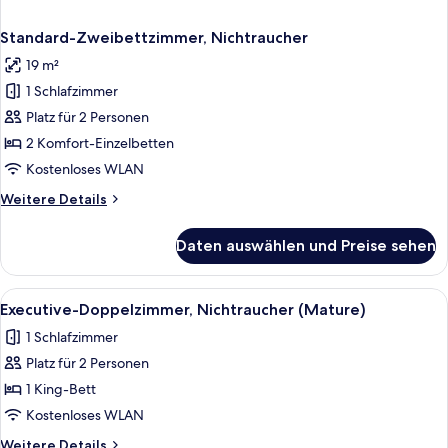
Standard-Zweibettzimmer, Nichtraucher
19 m²
1 Schlafzimmer
Platz für 2 Personen
2 Komfort-Einzelbetten
Kostenloses WLAN
Weitere
Weitere Details
Details
für
Daten auswählen und Preise sehen
Standard-
Zweibettzimmer,
Nichtraucher
Alle
Ein Hotelzimmer mit einem großen Bett
1
Executive-Doppelzimmer, Nichtraucher (Mature)
Fotos
1 Schlafzimmer
für
Platz für 2 Personen
Executive-
Doppelzimmer,
1 King-Bett
Nichtraucher
Kostenloses WLAN
(Mature)
Weitere
Weitere Details