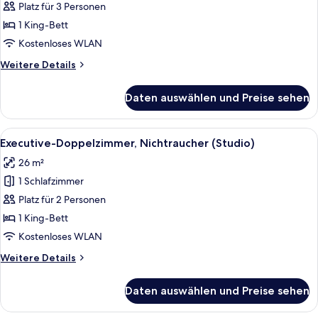
Floor)
Platz für 3 Personen
Deluxe-
Doppelzimmer,
1 King-Bett
Nichtraucher
Kostenloses WLAN
(with
Weitere
Weitere Details
Loft,
Details
12th
für
Daten auswählen und Preise sehen
Deluxe-
Floor)
Doppelzimmer,
anzeigen
Nichtraucher
Alle
Ein modernes Hotelzimmer mit einem K
4
(with
Executive-Doppelzimmer, Nichtraucher (Studio)
Fotos
Loft,
26 m²
12th
für
Floor)
1 Schlafzimmer
Executive-
Doppelzimmer,
Platz für 2 Personen
Nichtraucher
1 King-Bett
(Studio)
Kostenloses WLAN
anzeigen
Weitere
Weitere Details
Details
für
Daten auswählen und Preise sehen
Executive-
Doppelzimmer,