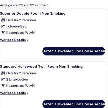
für
Anzeige von 32 von 32 Zimmern
Zimmer
Alle
Hochwertige Bettwaren, Daunenbettde
3
Superior Double Room Non Smoking
Fotos
Platz für 2 Personen
für
1 Queen-Bett
Superior
Double
Kostenloses WLAN
Room
Weitere
Weitere Details
Non
Details
für
Smoking
Daten auswählen und Preise sehen
Superior
anzeigen
Double
Room
Alle
Ein Hotelzimmer mit zwei Betten, einem
3
Non
Standard Hollywood Twin Room Non Smoking
Fotos
Smoking
Platz für 2 Personen
für
2 Einzelbetten
Standard
Hollywood
Kostenloses WLAN
Twin
Weitere
Weitere Details
Room
Details
für
Non
Daten auswählen und Preise sehen
Standard