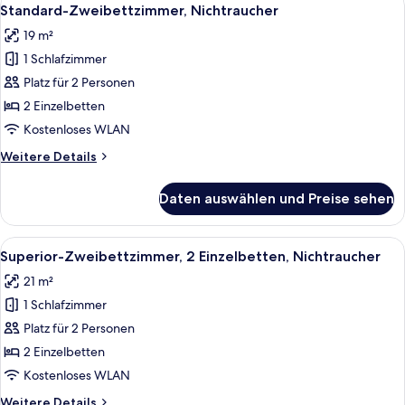
Alle
3
Standard-Zweibettzimmer, Nichtraucher
Fotos
19 m²
für
1 Schlafzimmer
Standard-
Zweibettzimmer,
Platz für 2 Personen
Nichtraucher
2 Einzelbetten
anzeigen
Kostenloses WLAN
Weitere
Weitere Details
Details
für
Daten auswählen und Preise sehen
Standard-
Zweibettzimmer,
Nichtraucher
Alle
Ein Hotelzimmer mit zwei Betten, eine
5
Superior-Zweibettzimmer, 2 Einzelbetten, Nichtraucher
Fotos
21 m²
für
1 Schlafzimmer
Superior-
Zweibettzimmer,
Platz für 2 Personen
2 Einzelbetten,
2 Einzelbetten
Nichtraucher
Kostenloses WLAN
anzeigen
Weitere
Weitere Details