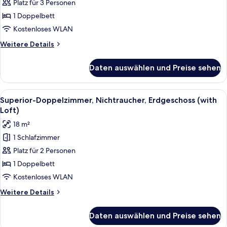
Platz für 3 Personen
Doppelzimmer,
1 Doppelbett
Nichtraucher,
Erdgeschoss
Kostenloses WLAN
(with
Weitere
Weitere Details
Loft)
Details
für
anzeigen
Daten auswählen und Preise sehen
Standard-
Doppelzimmer,
Nichtraucher,
Alle
Ein kleines Schlafzimmer mit Bett, Fens
5
Erdgeschoss
Superior-Doppelzimmer, Nichtraucher, Erdgeschoss (with
Fotos
(with
Loft)
Loft)
für
18 m²
Superior-
1 Schlafzimmer
Doppelzimmer,
Platz für 2 Personen
Nichtraucher,
Erdgeschoss
1 Doppelbett
(with
Kostenloses WLAN
Loft)
Weitere
Weitere Details
anzeigen
Details
für
Daten auswählen und Preise sehen
Superior-