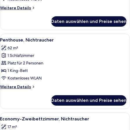
Weitere
Weitere Details
Details
für
Daten auswählen und Preise sehen
Suite,
Nichtraucher
Alle
Ein modernes Wohnzimmer mit großem 
5
Penthouse, Nichtraucher
Fotos
62 m²
für
1 Schlafzimmer
Penthouse,
Nichtraucher
Platz für 2 Personen
anzeigen
1 King-Bett
Kostenloses WLAN
Weitere
Weitere Details
Details
für
Daten auswählen und Preise sehen
Penthouse,
Nichtraucher
Alle
Ein gemütliches Hotelzimmer mit zwei 
3
Economy-Zweibettzimmer, Nichtraucher
Fotos
17 m²
für