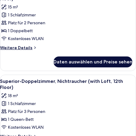
Ceiling)
für
15 m²
Standard-
1 Schlafzimmer
Doppelzimmer,
Platz für 2 Personen
Nichtraucher
(with
1 Doppelbett
Loft,
Kostenloses WLAN
12th
Weitere
Weitere Details
Floor)
Details
anzeigen
für
Daten auswählen und Preise sehen
Standard-
Doppelzimmer,
Nichtraucher
Alle
Ein Stockbett mit Holzrahmen, braune
2
(with
Superior-Doppelzimmer, Nichtraucher (with Loft, 12th
Fotos
Loft,
Floor)
12th
für
18 m²
Floor)
Superior-
1 Schlafzimmer
Doppelzimmer,
Platz für 3 Personen
Nichtraucher
(with
1 Queen-Bett
Loft,
Kostenloses WLAN
12th
Weitere