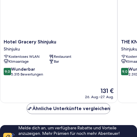
Hotel
THE
Hotel Gracery Shinjuku
THE K
Gracery
KNOT
Shinjuku
Shinjuk
Shinjuku
TOKYO
Kostenloses WLAN
Restaurant
Koste
Shinjuku
Shinjuku
Klimaanlage
Bar
Klimaa
Shinjuku
9.0
9.0
Wunderbar
Wun
9,0
9,0
von
von
5.315 Bewertungen
2.31
10,
10,
Wunderbar,
Wunder
Der
131 €
5.315
2.310
Preis
Bewertungen
Bewert
26. Aug.–27. Aug.
beträgt
131 €
Ähnliche Unterkünfte vergleichen
Melde dich an, um verfügbare Rabatte und Vorteile
anzuzeigen. Mehr Prämien für noch mehr Abenteuer!