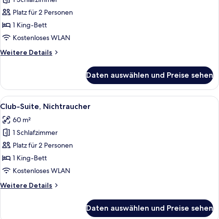
Executive-
Doppelzimmer,
Platz für 2 Personen
Nichtraucher,
1 King-Bett
Küche
Kostenloses WLAN
(Mature)
Weitere
Weitere Details
anzeigen
Details
für
Daten auswählen und Preise sehen
Executive-
Doppelzimmer,
Nichtraucher,
Alle
Ein modernes Hotelzimmer mit Marmorb
5
Küche
Club-Suite, Nichtraucher
Fotos
(Mature)
60 m²
für
1 Schlafzimmer
Club-
Suite,
Platz für 2 Personen
Nichtraucher
1 King-Bett
anzeigen
Kostenloses WLAN
Weitere
Weitere Details
Details
für
Daten auswählen und Preise sehen
Club-