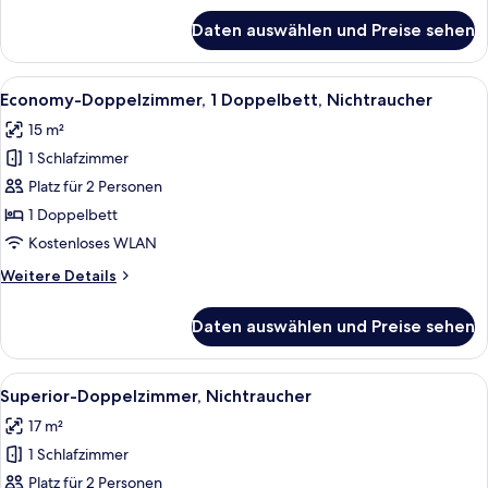
für
Daten auswählen und Preise sehen
Economy-
Einzelzimmer,
Nichtraucher
Alle
Ein modernes Hotelzimmer mit einem gr
4
Economy-Doppelzimmer, 1 Doppelbett, Nichtraucher
Fotos
15 m²
für
1 Schlafzimmer
Economy-
Doppelzimmer,
Platz für 2 Personen
1
1 Doppelbett
Doppelbett,
Kostenloses WLAN
Nichtraucher
Weitere
Weitere Details
anzeigen
Details
für
Daten auswählen und Preise sehen
Economy-
Doppelzimmer,
1
Alle
Ein Hotelzimmer mit Bett, Schreibtisch
6
Doppelbett,
Superior-Doppelzimmer, Nichtraucher
Fotos
Nichtraucher
17 m²
für
1 Schlafzimmer
Superior-
Doppelzimmer,
Platz für 2 Personen