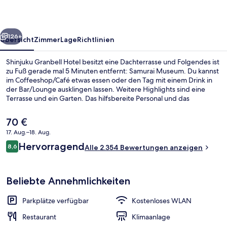
rück
Weiter
126+
Übersicht
Zimmer
Lage
Richtlinien
Shinjuku Granbell Hotel besitzt eine Dachterrasse und Folgendes ist
zu Fuß gerade mal 5 Minuten entfernt: Samurai Museum. Du kannst
im Coffeeshop/Café etwas essen oder den Tag mit einem Drink in
der Bar/Lounge ausklingen lassen. Weitere Highlights sind eine
Terrasse und ein Garten. Das hilfsbereite Personal und das
Frühstück erhalten tolle Bewertungen von anderen Reisenden. Die
Unterkunft ist nur einen kurzen Fußmarsch von den öffentlichen
Der
70 €
Verkehrsmitteln entfernt: Zur U-Bahn läuft man 4 Minuten (Station
aktuelle
17. Aug.–18. Aug.
Higashi-shinjuku) bzw. 5 Minuten (Station Shinjuku-sanchōme).
Preis
Bewertungen
Hervorragend
Suite, 1 King-Bett, Nichtraucher | H
8,6
beträgt
Alle 2.354 Bewertungen anzeigen
8,6 von 10.
70 €.
Beliebte Annehmlichkeiten
Parkplätze verfügbar
Kostenloses WLAN
Restaurant
Klimaanlage