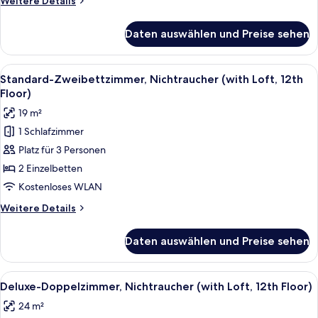
Weitere Details
Floor)
Details
anzeigen
für
Daten auswählen und Preise sehen
Superior-
Doppelzimmer,
Nichtraucher
Alle
Ein Hotelzimmer mit zwei Betten, einer
4
(with
Standard-Zweibettzimmer, Nichtraucher (with Loft, 12th
Fotos
Loft,
Floor)
12th
für
19 m²
Floor)
Standard-
1 Schlafzimmer
Zweibettzimmer,
Platz für 3 Personen
Nichtraucher
(with
2 Einzelbetten
Loft,
Kostenloses WLAN
12th
Weitere
Weitere Details
Floor)
Details
anzeigen
für
Daten auswählen und Preise sehen
Standard-
Zweibettzimmer,
Nichtraucher
Alle
Ein Hotelzimmer mit Bett, Fernseher, G
3
(with
Deluxe-Doppelzimmer, Nichtraucher (with Loft, 12th Floor)
Fotos
Loft,
24 m²
12th
für