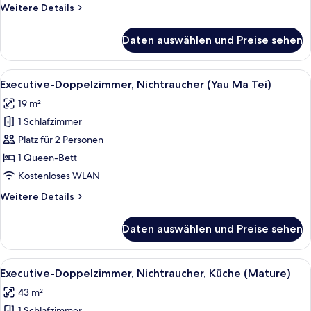
Weitere
Weitere Details
Details
für
Daten auswählen und Preise sehen
Executive-
Doppelzimmer,
Nichtraucher
Alle
Ein Hotelzimmer mit einem großen Bett
3
(Mature)
Executive-Doppelzimmer, Nichtraucher (Yau Ma Tei)
Fotos
19 m²
für
1 Schlafzimmer
Executive-
Doppelzimmer,
Platz für 2 Personen
Nichtraucher
1 Queen-Bett
(Yau
Kostenloses WLAN
Ma
Weitere
Weitere Details
Tei)
Details
anzeigen
für
Daten auswählen und Preise sehen
Executive-
Doppelzimmer,
Nichtraucher
Alle
Ein modernes Hotelzimmer mit Bett, Sc
5
(Yau
Executive-Doppelzimmer, Nichtraucher, Küche (Mature)
Fotos
Ma
43 m²
Tei)
für
1 Schlafzimmer