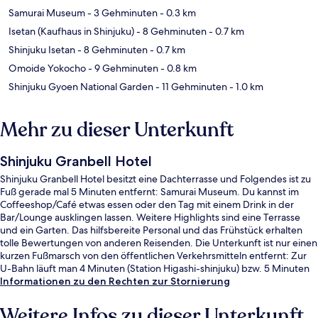
Samurai Museum
- 3 Gehminuten
- 0.3 km
Isetan (Kaufhaus in Shinjuku)
- 8 Gehminuten
- 0.7 km
Shinjuku Isetan
- 8 Gehminuten
- 0.7 km
Omoide Yokocho
- 9 Gehminuten
- 0.8 km
Shinjuku Gyoen National Garden
- 11 Gehminuten
- 1.0 km
Mehr zu dieser Unterkunft
Shinjuku Granbell Hotel
Shinjuku Granbell Hotel besitzt eine Dachterrasse und Folgendes ist zu
Fuß gerade mal 5 Minuten entfernt: Samurai Museum. Du kannst im
Coffeeshop/Café etwas essen oder den Tag mit einem Drink in der
Bar/Lounge ausklingen lassen. Weitere Highlights sind eine Terrasse
und ein Garten. Das hilfsbereite Personal und das Frühstück erhalten
tolle Bewertungen von anderen Reisenden. Die Unterkunft ist nur einen
kurzen Fußmarsch von den öffentlichen Verkehrsmitteln entfernt: Zur
U-Bahn läuft man 4 Minuten (Station Higashi-shinjuku) bzw. 5 Minuten
(Station Shinjuku-sanchōme).
Informationen zu den Rechten zur Stornierung
Weitere Infos zu dieser Unterkunft