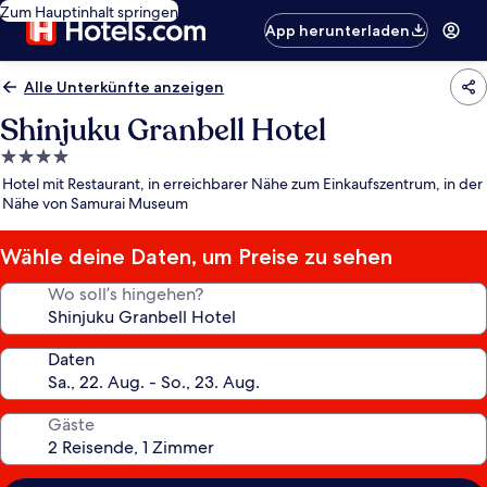
Zum Hauptinhalt springen
App herunterladen
Alle Unterkünfte anzeigen
Shinjuku Granbell Hotel
4.0-
Sterne-
Hotel mit Restaurant, in erreichbarer Nähe zum Einkaufszentrum, in der
Unterkunft
Nähe von Samurai Museum
Wähle deine Daten, um Preise zu sehen
Wo soll’s hingehen?
Daten
Gäste