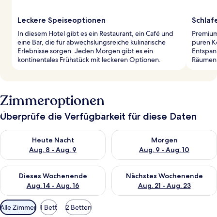
Leckere Speiseoptionen
Schlaf
In diesem Hotel gibt es ein Restaurant, ein Café und
Premium
eine Bar, die für abwechslungsreiche kulinarische
puren K
Erlebnisse sorgen. Jeden Morgen gibt es ein
Entspann
kontinentales Frühstück mit leckeren Optionen.
Räumen 
Zimmeroptionen
Überprüfe die Verfügbarkeit für diese Daten
Überprüfe die Verfügbarkeit für heute Nacht, Aug. 8 - Aug. 9.
Überprüfe die Verfügbarkeit f
Heute Nacht
Morgen
Aug. 8 - Aug. 9
Aug. 9 - Aug. 10
Überprüfe die Verfügbarkeit für dieses Wochenende, Aug. 14 -
Überprüfe die Verfügbarkeit f
Dieses Wochenende
Nächstes Wochenende
Aug. 14 - Aug. 16
Aug. 21 - Aug. 23
Verfügbare
Alle Zimmer
1 Bett
2 Betten
Filter