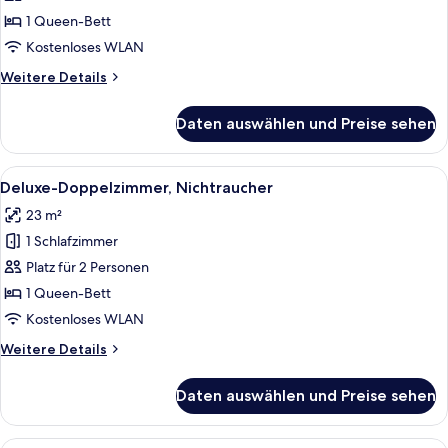
Nichtraucher
1 Queen-Bett
anzeigen
Kostenloses WLAN
Weitere
Weitere Details
Details
für
Daten auswählen und Preise sehen
Superior-
Doppelzimmer,
Nichtraucher
Alle
Ein Hotelzimmer mit Bett, Schreibtisch
4
Deluxe-Doppelzimmer, Nichtraucher
Fotos
23 m²
für
1 Schlafzimmer
Deluxe-
Doppelzimmer,
Platz für 2 Personen
Nichtraucher
1 Queen-Bett
anzeigen
Kostenloses WLAN
Weitere
Weitere Details
Details
für
Daten auswählen und Preise sehen
Deluxe-
Doppelzimmer,
Nichtraucher
Ein Hotelzimmer mit zwei großen Bette