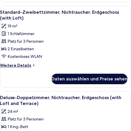
Doppelzimmer,
Nichtraucher,
Alle
Ein modernes Hotelzimmer mit zwei Be
4
Erdgeschoss
Standard-Zweibettzimmer, Nichtraucher, Erdgeschoss
Fotos
(with
(with Loft)
Loft)
für
19 m²
Standard-
1 Schlafzimmer
Zweibettzimmer,
Platz für 3 Personen
Nichtraucher,
Erdgeschoss
2 Einzelbetten
(with
Kostenloses WLAN
Loft)
Weitere
Weitere Details
anzeigen
Details
für
Daten auswählen und Preise sehen
Standard-
Zweibettzimmer,
Nichtraucher,
Alle
Ein modernes Hotelzimmer mit einem B
6
Erdgeschoss
Deluxe-Doppelzimmer, Nichtraucher, Erdgeschoss (with
Fotos
(with
Loft and Terrace)
Loft)
für
24 m²
Deluxe-
Platz für 3 Personen
Doppelzimmer,
1 King-Bett
Nichtraucher,