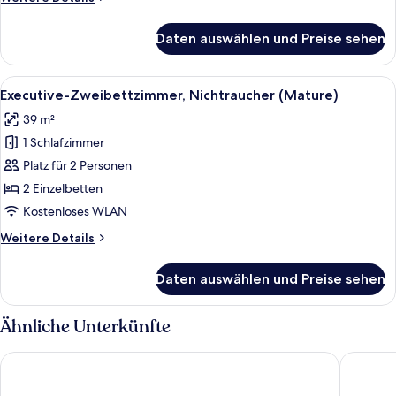
anzeigen
Details
für
Daten auswählen und Preise sehen
Executive-
Doppelzimmer,
Nichtraucher
Alle
Ein Hotelzimmer mit zwei Betten, eine
1
(Mature)
Executive-Zweibettzimmer, Nichtraucher (Mature)
Fotos
39 m²
für
1 Schlafzimmer
Executive-
Zweibettzimmer,
Platz für 2 Personen
Nichtraucher
2 Einzelbetten
(Mature)
Kostenloses WLAN
anzeigen
Weitere
Weitere Details
Details
für
Daten auswählen und Preise sehen
Executive-
Zweibettzimmer,
Nichtraucher
Ähnliche Unterkünfte
(Mature)
Hotel Gracery Shinjuku
THE KNO