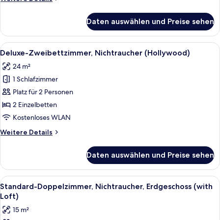
Details
für
Daten auswählen und Preise sehen
Superior-
Zweibettzimmer,
2 Einzelbetten,
Alle
Ein modernes Hotelzimmer mit einem gr
3
Nichtraucher
Deluxe-Zweibettzimmer, Nichtraucher (Hollywood)
Fotos
24 m²
für
1 Schlafzimmer
Deluxe-
Zweibettzimmer,
Platz für 2 Personen
Nichtraucher
2 Einzelbetten
(Hollywood)
Kostenloses WLAN
anzeigen
Weitere
Weitere Details
Details
für
Daten auswählen und Preise sehen
Deluxe-
Zweibettzimmer,
Nichtraucher
Alle
Ein modernes Hotelzimmer mit einem B
4
(Hollywood)
Standard-Doppelzimmer, Nichtraucher, Erdgeschoss (with
Fotos
Loft)
für
15 m²
Standard-