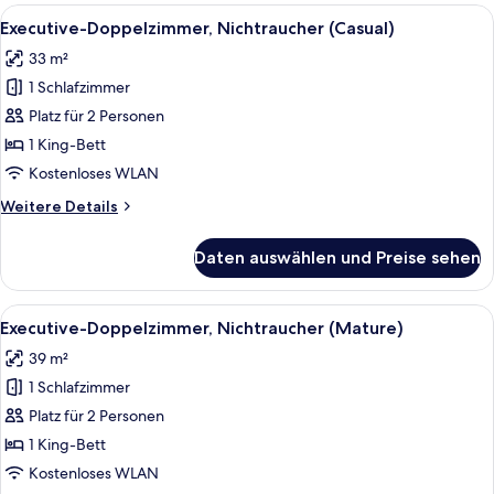
Nichtraucher
Alle
Ein Hotelzimmer mit einem großen Bet
4
(Studio)
Executive-Doppelzimmer, Nichtraucher (Casual)
Fotos
33 m²
für
1 Schlafzimmer
Executive-
Doppelzimmer,
Platz für 2 Personen
Nichtraucher
1 King-Bett
(Casual)
Kostenloses WLAN
anzeigen
Weitere
Weitere Details
Details
für
Daten auswählen und Preise sehen
Executive-
Doppelzimmer,
Nichtraucher
Alle
Ein modernes Hotelzimmer mit Bett, Sc
6
(Casual)
Executive-Doppelzimmer, Nichtraucher (Mature)
Fotos
39 m²
für
1 Schlafzimmer
Executive-
Doppelzimmer,
Platz für 2 Personen
Nichtraucher
1 King-Bett
(Mature)
Kostenloses WLAN
anzeigen