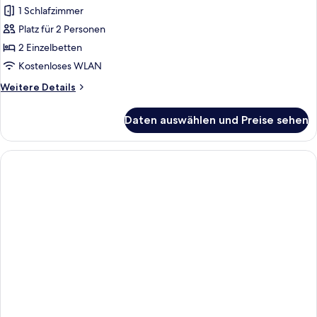
1 Schlafzimmer
Economy-
Zweibettzimmer,
Platz für 2 Personen
Nichtraucher
2 Einzelbetten
anzeigen
Kostenloses WLAN
Weitere
Weitere Details
Details
für
Daten auswählen und Preise sehen
Economy-
Zweibettzimmer,
Nichtraucher