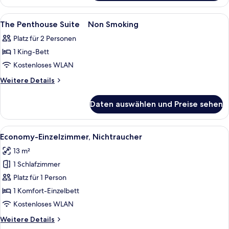
Smoking
Hollywood
anzeigen
Twin
Alle
Ein modernes Hotelzimmer mit großem F
5
Room
The Penthouse Suite Non Smoking
Fotos
Non
Platz für 2 Personen
Smoking
für
1 King-Bett
The
Penthouse
Kostenloses WLAN
Suite
Weitere
Weitere Details
Non
Details
für
Smoking
Daten auswählen und Preise sehen
The
anzeigen
Penthouse
Suite
Alle
Ein Hotelzimmer mit Bett, Schreibtisc
3
Non
Economy-Einzelzimmer, Nichtraucher
Fotos
Smoking
13 m²
für
1 Schlafzimmer
Economy-
Einzelzimmer,
Platz für 1 Person
Nichtraucher
1 Komfort-Einzelbett
anzeigen
Kostenloses WLAN
Weitere
Weitere Details
Details