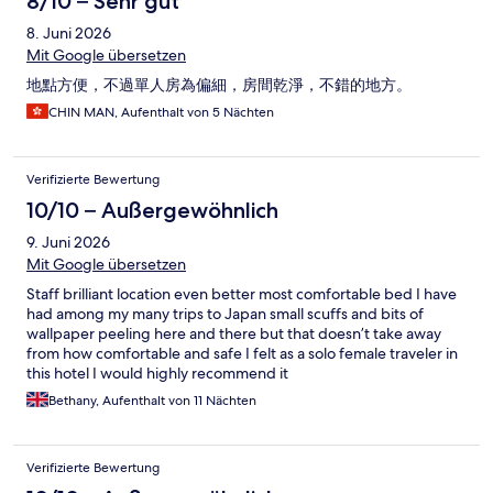
8/10 – Sehr gut
8. Juni 2026
Mit Google übersetzen
地點方便，不過單人房為偏細，房間乾淨，不錯的地方。
CHIN MAN, Aufenthalt von 5 Nächten
Verifizierte Bewertung
10/10 – Außergewöhnlich
9. Juni 2026
Mit Google übersetzen
Staff brilliant location even better most comfortable bed I have
had among my many trips to Japan small scuffs and bits of
wallpaper peeling here and there but that doesn’t take away
from how comfortable and safe I felt as a solo female traveler in
this hotel I would highly recommend it
Bethany, Aufenthalt von 11 Nächten
Verifizierte Bewertung