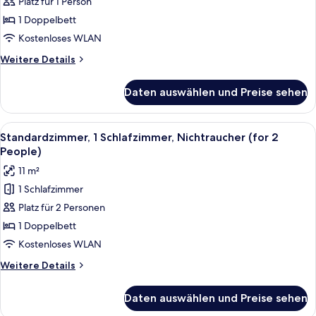
Platz für 1 Person
Schlafzimmer,
smoking
Nichtraucher
1 Doppelbett
(for
Kostenloses WLAN
1
Weitere
Weitere Details
Person)
Details
anzeigen
für
Daten auswählen und Preise sehen
Standardzimmer,
1
Schlafzimmer,
Alle
Standardzimmer, 1 Schlafzimmer, Nicht
14
Nichtraucher
Standardzimmer, 1 Schlafzimmer, Nichtraucher (for 2
Fotos
(for
People)
1
für
11 m²
Person)
Standardzimmer,
1 Schlafzimmer
1
Platz für 2 Personen
Schlafzimmer,
Nichtraucher
1 Doppelbett
(for
Kostenloses WLAN
2
Weitere
Weitere Details
People)
Details
anzeigen
für
Daten auswählen und Preise sehen
Standardzimmer,
1