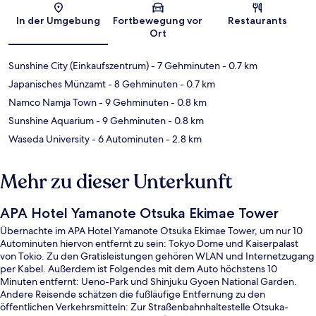
Karte
In der Umgebung
Fortbewegung vor
Restaurants
Ort
Sunshine City (Einkaufszentrum)
- 7 Gehminuten
- 0.7 km
Japanisches Münzamt
- 8 Gehminuten
- 0.7 km
Namco Namja Town
- 9 Gehminuten
- 0.8 km
Sunshine Aquarium
- 9 Gehminuten
- 0.8 km
Waseda University
- 6 Autominuten
- 2.8 km
Mehr zu dieser Unterkunft
APA Hotel Yamanote Otsuka Ekimae Tower
Übernachte im APA Hotel Yamanote Otsuka Ekimae Tower, um nur 10
Autominuten hiervon entfernt zu sein: Tokyo Dome und Kaiserpalast
von Tokio. Zu den Gratisleistungen gehören WLAN und Internetzugang
per Kabel. Außerdem ist Folgendes mit dem Auto höchstens 10
Minuten entfernt: Ueno-Park und Shinjuku Gyoen National Garden.
Andere Reisende schätzen die fußläufige Entfernung zu den
öffentlichen Verkehrsmitteln: Zur Straßenbahnhaltestelle Otsuka-