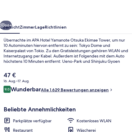
Otsuka
Ekimae
Tower
rück
Weiter
66+
Übersicht
Zimmer
Lage
Richtlinien
Übernachte im APA Hotel Yamanote Otsuka Ekimae Tower, um nur
10 Autominuten hiervon entfernt zu sein: Tokyo Dome und
Kaiserpalast von Tokio. Zu den Gratisleistungen gehören WLAN und
Internetzugang per Kabel. Außerdem ist Folgendes mit dem Auto
höchstens 10 Minuten entfernt: Ueno-Park und Shinjuku Gyoen
National Garden. Andere Reisende schätzen die fußläufige
Entfernung zu den öffentlichen Verkehrsmitteln: Zur
Der
47 €
Straßenbahnhaltestelle Otsuka-ekimae sind es 4 und zur Station
aktuelle
16. Aug.–17. Aug.
Mukōhara sind es 4 Gehminuten.
Preis
Bewertungen
Wunderbar
Öffentliches Bad
9,0
beträgt
Alle 1.629 Bewertungen anzeigen
9,0 von 10.
47 €.
Beliebte Annehmlichkeiten
Parkplätze verfügbar
Kostenloses WLAN
Restaurant
Wäscherei