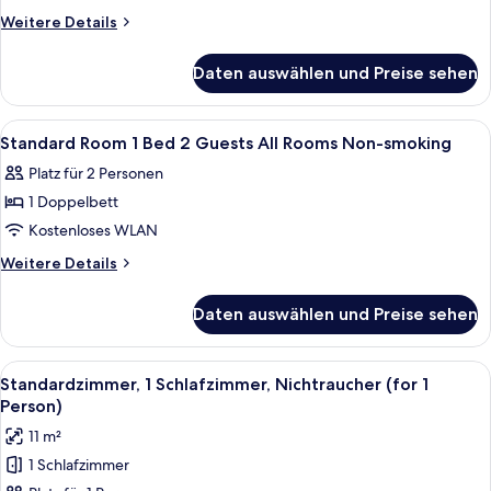
Non-
Weitere
Weitere Details
Details
smoking
für
(Standard
Daten auswählen und Preise sehen
Standard
Room,
Twin
2
Room,
Alle
Ein Hotelzimmer mit Bett, Fenster mit 
2
Non-
Beds,
Standard Room 1 Bed 2 Guests All Rooms Non-smoking
Fotos
smoking
All
Platz für 2 Personen
(Standard
für
Rooms
Room,
1 Doppelbett
Standard
Non-
2
Room
Kostenloses WLAN
Beds,
smoking)
1
All
Weitere
Weitere Details
anzeigen
Rooms
Bed
Details
Non-
für
2
Daten auswählen und Preise sehen
smoking)
Standard
Guests
Room
All
1
Alle
Ein Hotelzimmer mit einem Bett, eine
14
Rooms
Bed
Standardzimmer, 1 Schlafzimmer, Nichtraucher (for 1
Fotos
2
Non-
Person)
Guests
für
smoking
11 m²
All
Standardzimmer,
anzeigen
Rooms
1 Schlafzimmer
1
Non-