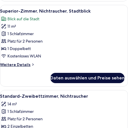
Schlafzimmer,
Alle
Ein Hotelzimmer mit Bett, Nachttisch
14
Nichtraucher
Superior-Zimmer, Nichtraucher, Stadtblick
Fotos
(for
Blick auf die Stadt
2
für
People)
11 m²
Superior-
Zimmer,
1 Schlafzimmer
Nichtraucher,
Platz für 2 Personen
Stadtblick
1 Doppelbett
anzeigen
Kostenloses WLAN
Weitere
Weitere Details
Details
für
Daten auswählen und Preise sehen
Superior-
Zimmer,
Nichtraucher,
Alle
Ein Hotelzimmer mit zwei Betten, ein
14
Stadtblick
Standard-Zweibettzimmer, Nichtraucher
Fotos
14 m²
für
1 Schlafzimmer
Standard-
Zweibettzimmer,
Platz für 2 Personen
Nichtraucher
2 Einzelbetten