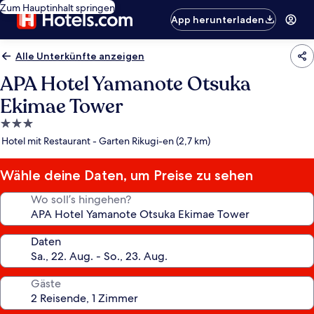
Zum Hauptinhalt springen
App herunterladen
Alle Unterkünfte anzeigen
APA Hotel Yamanote Otsuka
Ekimae Tower
3.0-
Sterne-
Hotel mit Restaurant - Garten Rikugi-en (2,7 km)
Unterkunft
Wähle deine Daten, um Preise zu sehen
Wo soll’s hingehen?
Daten
Gäste