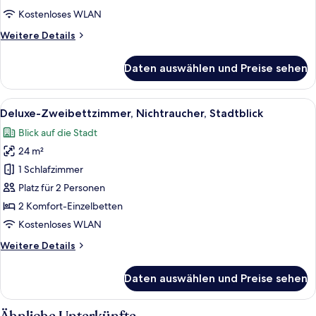
anzeigen
Kostenloses WLAN
Weitere
Weitere Details
Details
für
Daten auswählen und Preise sehen
Standard-
Zweibettzimmer,
Nichtraucher
Alle
Ein Hotelzimmer mit modernem Design, d
15
Deluxe-Zweibettzimmer, Nichtraucher, Stadtblick
Fotos
Blick auf die Stadt
für
24 m²
Deluxe-
Zweibettzimmer,
1 Schlafzimmer
Nichtraucher,
Platz für 2 Personen
Stadtblick
2 Komfort-Einzelbetten
anzeigen
Kostenloses WLAN
Weitere
Weitere Details
Details
für
Daten auswählen und Preise sehen
Deluxe-
Zweibettzimmer,
Nichtraucher,