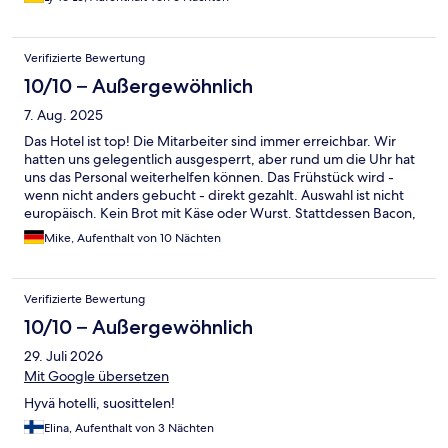
Verifizierte Bewertung
10/10 – Außergewöhnlich
7. Aug. 2025
Das Hotel ist top! Die Mitarbeiter sind immer erreichbar. Wir
hatten uns gelegentlich ausgesperrt, aber rund um die Uhr hat
uns das Personal weiterhelfen können. Das Frühstück wird -
wenn nicht anders gebucht - direkt gezahlt. Auswahl ist nicht
europäisch. Kein Brot mit Käse oder Wurst. Stattdessen Bacon,
Nuggets, Frikadellen... Ja, auch Reis. Aber anders als hier.
Mike, Aufenthalt von 10 Nächten
Reichhaltig, aber ungewöhnlich für uns. Die sanitären Anlagen
sind der Hammer. Sowohl im Zimmer als auch die öffentliche im
Foyer. Absolut empfehlenswert!
Verifizierte Bewertung
10/10 – Außergewöhnlich
29. Juli 2026
Mit Google übersetzen
Hyvä hotelli, suosittelen!
Elina, Aufenthalt von 3 Nächten