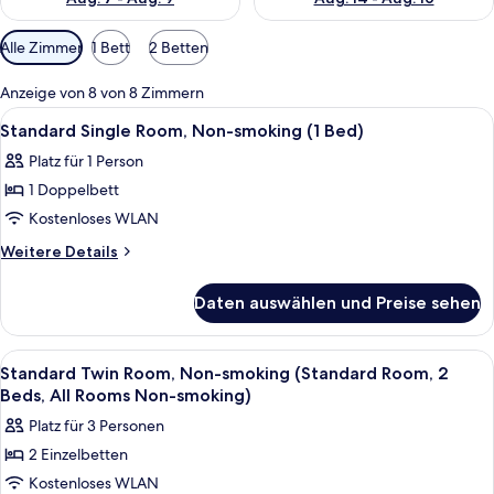
Verfügbare
Alle Zimmer
1 Bett
2 Betten
Filter
für
Anzeige von 8 von 8 Zimmern
Zimmer
Alle
Ein Hotelzimmer mit einem Bett, eine
2
Standard Single Room, Non-smoking (1 Bed)
Fotos
Platz für 1 Person
für
1 Doppelbett
Standard
Single
Kostenloses WLAN
Room,
Weitere
Weitere Details
Non-
Details
für
smoking
Daten auswählen und Preise sehen
Standard
(1
Single
Bed)
Room,
Alle
Ein Hotelzimmer mit zwei Betten, einem
1
anzeigen
Non-
Standard Twin Room, Non-smoking (Standard Room, 2
Fotos
smoking
Beds, All Rooms Non-smoking)
(1
für
Platz für 3 Personen
Bed)
Standard
2 Einzelbetten
Twin
Kostenloses WLAN
Room,