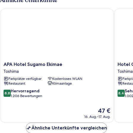
Ähnliche Unterkünfte
Stadtblick
APA Hotel Sugamo Ekimae
Hotel Gr
APA
Hotel
APA Hotel Sugamo Ekimae
Hotel 
Hotel
Grand
Toshima
Toshima
Sugamo
City
Parkplätze verfügbar
Kostenloses WLAN
Parkpl
Ekimae
Toshima
Restaurant
Klimaanlage
Restau
Toshima
8.8
8.4
Hervorragend
Seh
8,8
8,4
von
von
1.206 Bewertungen
1.00
10,
10,
Hervorragend,
Sehr
Der
47 €
1.206
gut,
Preis
16. Aug.–17. Aug.
Bewertungen
1.002
beträgt
Bewert
47 €
Ähnliche Unterkünfte vergleichen