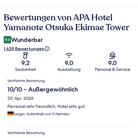
Bewertungen von APA Hotel
Bewertungen
Yamanote Otsuka Ekimae Tower
Wunderbar
9,0
1.629 Bewertungen
9,2
9,0
9,0
Sauberkeit
Ausstattung
Personal & Service
Bewertungen
Verifizierte Bewertung
10/10 – Außergewöhnlich
20. Apr. 2026
Perrsonal sehr freundlich, Hotel sehr gut.
Sezgin, Aufenthalt von 11 Nächten
Verifizierte Bewertung