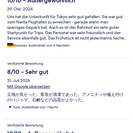
10/10 – Außergewöhnlich
29. Okt. 2024
Uns hat die Unterkunft für Tokyo sehr gut gefallen. Sie war gut
vom Narita Flughafen zu erreichen - gerade wenn man
sperriges Gepäck hat. Auch so ist der Bahnhof ein sehr guter
Startpunkt für Trips. Das Personal war sehr freundlich und der
Service ebenfalls gut. Das Frühstück ist nicht jedermanns Sache,
weil es doch primär auf japanisches Frühstück ausgelegt ist.
Branislav, Aufenthalt von 4 Nächten
Meine Söhne hatten konnten mit dem kontinentalen Teil nicht
so viel anfangen. Aber man kann sich das Angebot ansehen und
dann selbst entscheiden - also nichts negatives.
Verifizierte Bewertung
8/10 – Sehr gut
31. Juli 2026
Mit Google übersetzen
立地が良かった。客室が清潔であった。アメニティや備え付け
のパジャマ、石鹸などの品質がよかった。
Yuta, Aufenthalt von 1 Nacht
Verifizierte Bewertung