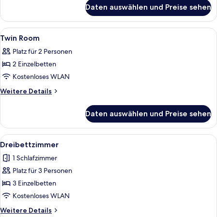
für
Daten auswählen und Preise sehen
Deluxe
Twin
Room
Alle
Ein Hotelzimmer mit zwei Betten, ein
1
Twin Room
Fotos
Platz für 2 Personen
für
2 Einzelbetten
Twin
Room
Kostenloses WLAN
anzeigen
Weitere
Weitere Details
Details
für
Daten auswählen und Preise sehen
Twin
Room
Alle
Ein Hotelzimmer mit drei Betten, eine
8
Dreibettzimmer
Fotos
1 Schlafzimmer
für
Platz für 3 Personen
Dreibettzimmer
anzeigen
3 Einzelbetten
Kostenloses WLAN
Weitere
Weitere Details