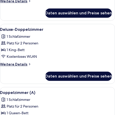
Weitere
Weitere Details
Details
für
Daten auswählen und Preise sehen
Deluxe-
Zweibettzimmer
Alle
Ein Hotelzimmer mit einem großen Bet
5
Deluxe-Doppelzimmer
Fotos
1 Schlafzimmer
für
Platz für 2 Personen
Deluxe-
Doppelzimmer
1 King-Bett
anzeigen
Kostenloses WLAN
Weitere
Weitere Details
Details
für
Daten auswählen und Preise sehen
Deluxe-
Doppelzimmer
Alle
Ein Hotelzimmer mit einem großen Bet
5
Doppelzimmer (A)
Fotos
1 Schlafzimmer
für
Platz für 2 Personen
Doppelzimmer
(A)
1 Queen-Bett