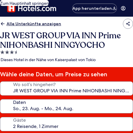
Zum Hauptinhalt springen
App herunterladen
Alle Unterkünfte anzeigen
JR WEST GROUP VIA INN Prime
NIHONBASHI NINGYOCHO
3.5-
Sterne-
Dieses Hotel in der Nähe von Kaiserpalast von Tokio
Unterkunft
Wähle deine Daten, um Preise zu sehen
Wo soll’s hingehen?
Daten
Gäste