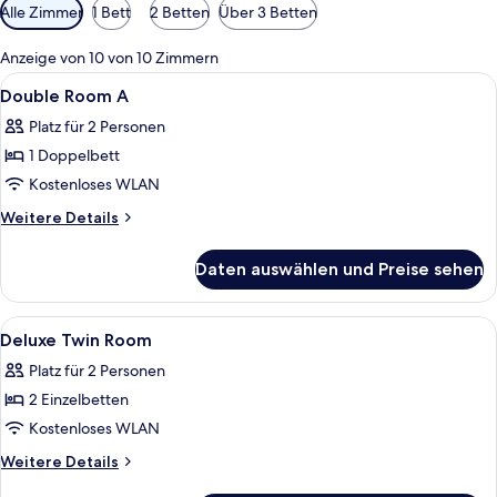
Verfügbare
Alle Zimmer
1 Bett
2 Betten
Über 3 Betten
Filter
für
Anzeige von 10 von 10 Zimmern
Zimmer
Alle
Ein Hotelzimmer mit Bett, Schreibtisc
1
Double Room A
Fotos
Platz für 2 Personen
für
1 Doppelbett
Double
Room
Kostenloses WLAN
A
Weitere
Weitere Details
anzeigen
Details
für
Daten auswählen und Preise sehen
Double
Room
A
Alle
Ein Hotelzimmer mit zwei Betten, eine
1
Deluxe Twin Room
Fotos
Platz für 2 Personen
für
2 Einzelbetten
Deluxe
Twin
Kostenloses WLAN
Room
Weitere
Weitere Details
anzeigen
Details