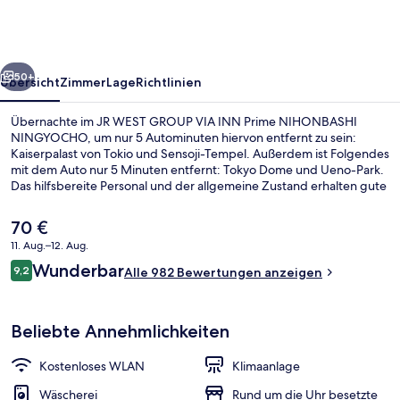
VIA
INN
Prime
rück
Weiter
NIHONBASHI
50+
Übersicht
Zimmer
Lage
Richtlinien
NINGYOCHO
Übernachte im JR WEST GROUP VIA INN Prime NIHONBASHI
NINGYOCHO, um nur 5 Autominuten hiervon entfernt zu sein:
Kaiserpalast von Tokio und Sensoji-Tempel. Außerdem ist Folgendes
mit dem Auto nur 5 Minuten entfernt: Tokyo Dome und Ueno-Park.
Das hilfsbereite Personal und der allgemeine Zustand erhalten gute
Bewertungen von anderen Reisenden. Die öffentlichen
Verkehrsmittel sind nur einen kurzen Fußmarsch entfernt: Zur
Der
70 €
Station Ningyōchō sind es 3 Minuten und zur U-Bahnstation
aktuelle
11. Aug.–12. Aug.
Nihonbashi 8 Minuten.
Preis
Bewertungen
Wunderbar
Außenbereich
9,2
beträgt
Alle 982 Bewertungen anzeigen
9,2 von 10.
70 €.
Beliebte Annehmlichkeiten
Kostenloses WLAN
Klimaanlage
Wäscherei
Rund um die Uhr besetzte