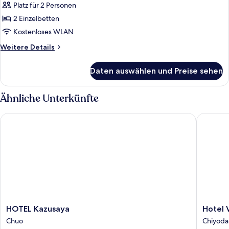
Platz für 2 Personen
Zweibettzimmer
anzeigen
2 Einzelbetten
Kostenloses WLAN
Weitere
Weitere Details
Details
für
Daten auswählen und Preise sehen
Zweibettzimmer
Ähnliche Unterkünfte
HOTEL Kazusaya
Hotel Vi
HOTEL
Hotel
HOTEL Kazusaya
Hotel 
Kazusaya
Villa
Chuo
Chiyoda
Chuo
Fontain