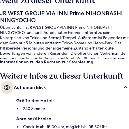
Mehr zu dieser Unterkunft
JR WEST GROUP VIA INN Prime NIHONBASHI
NINGYOCHO
Übernachte im JR WEST GROUP VIA INN Prime NIHONBASHI
NINGYOCHO, um nur 5 Autominuten hiervon entfernt zu sein:
Kaiserpalast von Tokio und Sensoji-Tempel. Außerdem ist Folgendes mit
dem Auto nur 5 Minuten entfernt: Tokyo Dome und Ueno-Park. Das
hilfsbereite Personal und der allgemeine Zustand erhalten gute
Bewertungen von anderen Reisenden. Die öffentlichen Verkehrsmittel
sind nur einen kurzen Fußmarsch entfernt: Zur Station Ningyōchō sind
Informationen zu den Rechten zur Stornierung
es 3 Minuten und zur U-Bahnstation Nihonbashi 8 Minuten.
Weitere Infos zu dieser Unterkunft
Auf einen Blick
Größe des Hotels
240 Zimmer
Anreise/Abreise
Check-in ab: 15:00 Uhr, möglich bis: 05:30 Uhr