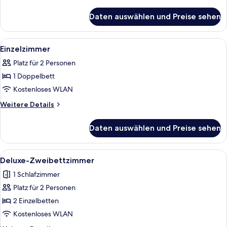
Details
für
Daten auswählen und Preise sehen
Dreibettzimmer
Alle
Ein Hotelzimmer mit Bett, Schreibtisc
5
Einzelzimmer
Fotos
Platz für 2 Personen
für
1 Doppelbett
Einzelzimmer
anzeigen
Kostenloses WLAN
Weitere
Weitere Details
Details
für
Daten auswählen und Preise sehen
Einzelzimmer
Alle
Ein Hotelzimmer mit zwei Betten, eine
5
Deluxe-Zweibettzimmer
Fotos
1 Schlafzimmer
für
Platz für 2 Personen
Deluxe-
Zweibettzimmer
2 Einzelbetten
anzeigen
Kostenloses WLAN