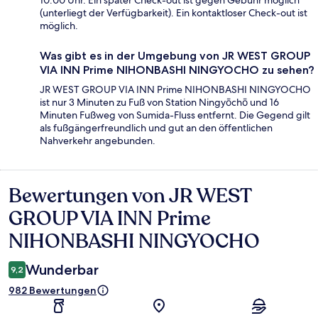
10:00 Uhr. Ein später Check-out ist gegen Gebühr möglich
(unterliegt der Verfügbarkeit). Ein kontaktloser Check-out ist
möglich.
Was gibt es in der Umgebung von JR WEST GROUP
VIA INN Prime NIHONBASHI NINGYOCHO zu sehen?
JR WEST GROUP VIA INN Prime NIHONBASHI NINGYOCHO
ist nur 3 Minuten zu Fuß von Station Ningyōchō und 16
Minuten Fußweg von Sumida-Fluss entfernt. Die Gegend gilt
als fußgängerfreundlich und gut an den öffentlichen
Nahverkehr angebunden.
Bewertungen von JR WEST
Bewertungen
GROUP VIA INN Prime
NIHONBASHI NINGYOCHO
Wunderbar
9,2
982 Bewertungen