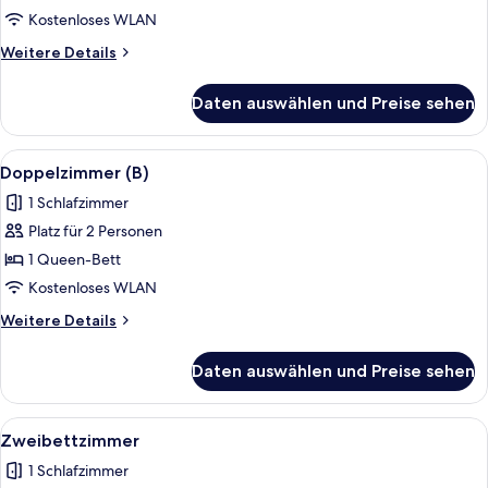
anzeigen
Kostenloses WLAN
Weitere
Weitere Details
Details
für
Daten auswählen und Preise sehen
Doppelzimmer
(A)
Alle
Ein Hotelzimmer mit Bett, Schreibtisc
5
Doppelzimmer (B)
Fotos
1 Schlafzimmer
für
Platz für 2 Personen
Doppelzimmer
(B)
1 Queen-Bett
anzeigen
Kostenloses WLAN
Weitere
Weitere Details
Details
für
Daten auswählen und Preise sehen
Doppelzimmer
(B)
Alle
Ein Hotelzimmer mit zwei Betten, eine
5
Zweibettzimmer
Fotos
1 Schlafzimmer
für