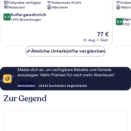
Parkplätze verfügbar
Kostenloses WLAN
Koste
Tokyo
Restaurant
Wäscherei
Wäsch
-
Otemac
9.4
Außergewöhnlich
9,4
8.6
Chiyoda
Her
von
1.470 Bewertungen
8,6
von
1.13
10,
10,
Außergewöhnlich,
Der
77 €
Hervorr
1.470
Preis
1.133
31. Aug.–1. Sept.
Bewertungen
beträgt
Bewert
77 €
Ähnliche Unterkünfte vergleichen
Melde dich an, um verfügbare Rabatte und Vorteile
anzuzeigen. Mehr Prämien für noch mehr Abenteuer!
Anmelden
Jetzt kostenlos registrieren
Zur Gegend