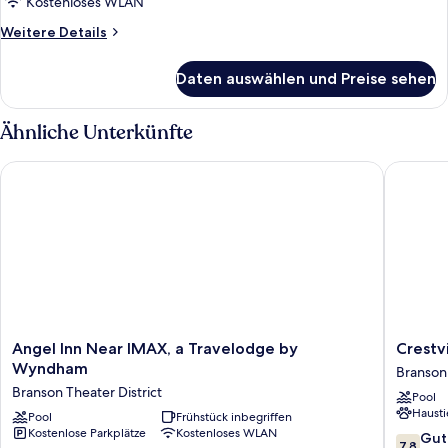
Kühlschrank
Kostenloses WLAN
und
Weitere
Weitere Details
Mikrowelle,
Details
Erdgeschoss
für
Daten auswählen und Preise sehen
Premium-
anzeigen
Zimmer,
1 King-
Ähnliche Unterkünfte
Bett,
Kühlschrank
Angel Inn Near IMAX, a Travelodge by Wyndham
Crestvie
und
Mikrowelle,
Erdgeschoss
Angel
Crestvi
Angel Inn Near IMAX, a Travelodge by
Crestv
Inn
Inn
Wyndham
Branson
Near
Branson
Branson Theater District
Pool
IMAX,
West
Hausti
a
Pool
Frühstück inbegriffen
Kostenlose Parkplätze
Kostenloses WLAN
Travelodge
7.8
Gut
7,8