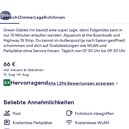
rück
Weiter
35+
Übersicht
Zimmer
Lage
Richtlinien
Green Gables Inn besitzt eine super Lage, denn Folgendes kann in
nur 10 Minuten erlaufen werden: Aquarium at the Boardwalk und
Highway 76 Strip. Du kannst im Außenpool (je nach Saison geöffnet)
schwimmen und dich auf Gratisleistungen wie WLAN und
Parkplätze ohne Service freuen. Täglich von 07:30 Uhr bis 09:30 Uhr
wird ein im Preis inbegriffenes kontinentales Frühstück serviert.
Außerdem ist Folgendes mit dem Auto nur 5 Minuten entfernt:
Der
66 €
Titanic-Museum und Dolly Parton's Stampede Dinner Attraction.
aktuelle
inkl. Steuern & Gebühren
Andere Reisende lieben die bequemen Betten und das hilfsbereite
Preis
13. Aug.–14. Aug.
Personal.
Lobby
beträgt
Bewertungen
Hervorragend
8,8
Alle 1.296 Bewertungen anzeigen
66 €.
8,8 von 10.
Beliebte Annehmlichkeiten
Pool
Frühstück inbegriffen
Kostenlose Parkplätze
Kostenloses WLAN