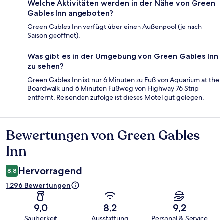
Welche Aktivitäten werden in der Nähe von Green
Gables Inn angeboten?
Green Gables Inn verfügt über einen Außenpool (je nach
Saison geöffnet).
Was gibt es in der Umgebung von Green Gables Inn
zu sehen?
Green Gables Inn ist nur 6 Minuten zu Fuß von Aquarium at the
Boardwalk und 6 Minuten Fußweg von Highway 76 Strip
entfernt. Reisenden zufolge ist dieses Motel gut gelegen.
Bewertungen von Green Gables
Bewertungen
Inn
Hervorragend
8,8
1.296 Bewertungen
9,0
8,2
9,2
Sauberkeit
Ausstattung
Personal & Service