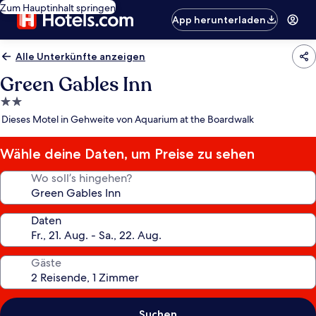
Zum Hauptinhalt springen
App herunterladen
Alle Unterkünfte anzeigen
Green Gables Inn
2.0-
Sterne-
Dieses Motel in Gehweite von Aquarium at the Boardwalk
Unterkunft
Wähle deine Daten, um Preise zu sehen
Wo soll’s hingehen?
Daten
Gäste
Suchen