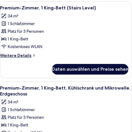
2 Queen-
Alle
Ein Hotelzimmer mit Bett, Sessel, Schr
15
Betten,
Premium-Zimmer, 1 King-Bett (Stairs Level)
Fotos
barrierearm,
34 m²
Erdgeschoss
für
1 Schlafzimmer
Premium-
Zimmer,
Platz für 3 Personen
1 King-
1 King-Bett
Bett
Kostenloses WLAN
(Stairs
Weitere
Weitere Details
Level)
Details
anzeigen
für
Daten auswählen und Preise sehen
Premium-
Zimmer,
1 King-
Alle
Ein Hotelzimmer mit Bett, Sessel, Schr
6
Bett
Premium-Zimmer, 1 King-Bett, Kühlschrank und Mikrowelle,
Fotos
(Stairs
Erdgeschoss
Level)
für
34 m²
Premium-
1 Schlafzimmer
Zimmer,
Platz für 3 Personen
1 King-
Bett,
1 King-Bett