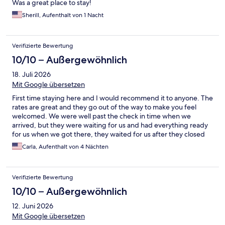
Was a great place to stay!
Sherill, Aufenthalt von 1 Nacht
Verifizierte Bewertung
10/10 – Außergewöhnlich
18. Juli 2026
Mit Google übersetzen
First time staying here and I would recommend it to anyone. The
rates are great and they go out of the way to make you feel
welcomed. We were well past the check in time when we
arrived, but they were waiting for us and had everything ready
for us when we got there, they waited for us after they closed
the main office. I am so grateful to them I would go back there
Carla, Aufenthalt von 4 Nächten
again and again.
Verifizierte Bewertung
10/10 – Außergewöhnlich
12. Juni 2026
Mit Google übersetzen