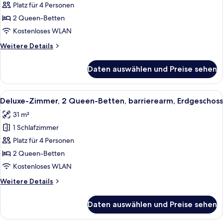
Platz für 4 Personen
2 Queen-
Betten,
2 Queen-Betten
Nichtraucher,
Kostenloses WLAN
Erdgeschoss
Weitere
Weitere Details
anzeigen
Details
für
Daten auswählen und Preise sehen
Deluxe-
Zimmer,
2 Queen-
Alle
Ein Hotelzimmer mit zwei Betten, eine
16
Betten,
Deluxe-Zimmer, 2 Queen-Betten, barrierearm, Erdgeschoss
Fotos
Nichtraucher,
31 m²
Erdgeschoss
für
1 Schlafzimmer
Deluxe-
Zimmer,
Platz für 4 Personen
2 Queen-
2 Queen-Betten
Betten,
Kostenloses WLAN
barrierearm,
Weitere
Weitere Details
Erdgeschoss
Details
anzeigen
für
Daten auswählen und Preise sehen
Deluxe-
Zimmer,