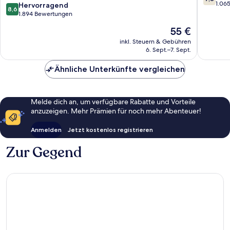
by
von
1.06
8.6
Hervorragend
8,6
Wyndham
10,
von
1.894 Bewertungen
Branson
Gut,
10,
Der
55 €
Theater
1.065
Hervorragend,
Preis
District
Bewert
1.894
inkl. Steuern & Gebühren
beträgt
6. Sept.–7. Sept.
Bewertungen
55 €
Ähnliche Unterkünfte vergleichen
Melde dich an, um verfügbare Rabatte und Vorteile
anzuzeigen. Mehr Prämien für noch mehr Abenteuer!
Anmelden
Jetzt kostenlos registrieren
Zur Gegend