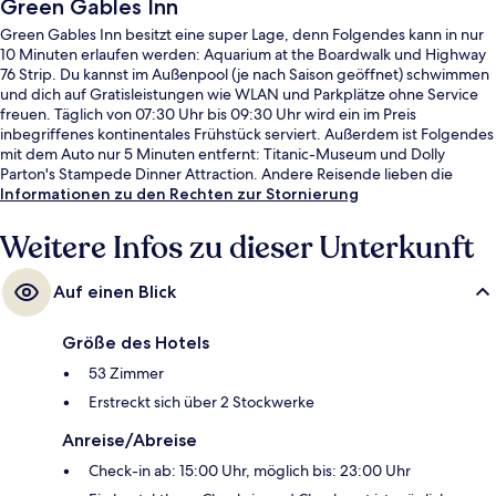
Green Gables Inn
Green Gables Inn besitzt eine super Lage, denn Folgendes kann in nur
10 Minuten erlaufen werden: Aquarium at the Boardwalk und Highway
76 Strip. Du kannst im Außenpool (je nach Saison geöffnet) schwimmen
und dich auf Gratisleistungen wie WLAN und Parkplätze ohne Service
freuen. Täglich von 07:30 Uhr bis 09:30 Uhr wird ein im Preis
inbegriffenes kontinentales Frühstück serviert. Außerdem ist Folgendes
mit dem Auto nur 5 Minuten entfernt: Titanic-Museum und Dolly
Parton's Stampede Dinner Attraction. Andere Reisende lieben die
bequemen Betten und das hilfsbereite Personal.
Informationen zu den Rechten zur Stornierung
Weitere Infos zu dieser Unterkunft
Auf einen Blick
Größe des Hotels
53 Zimmer
Erstreckt sich über 2 Stockwerke
Anreise/Abreise
Check-in ab: 15:00 Uhr, möglich bis: 23:00 Uhr