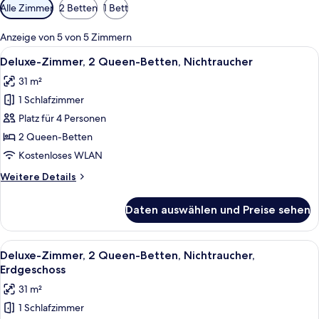
Verfügbare
Alle Zimmer
2 Betten
1 Bett
Filter
für
Anzeige von 5 von 5 Zimmern
Zimmer
Alle
Ein Hotelzimmer mit zwei Betten, eine
13
Deluxe-Zimmer, 2 Queen-Betten, Nichtraucher
Fotos
31 m²
für
1 Schlafzimmer
Deluxe-
Zimmer,
Platz für 4 Personen
2 Queen-
2 Queen-Betten
Betten,
Kostenloses WLAN
Nichtraucher
Weitere
Weitere Details
anzeigen
Details
für
Daten auswählen und Preise sehen
Deluxe-
Zimmer,
2 Queen-
Alle
Ein Hotelzimmer mit zwei Betten, eine
11
Betten,
Deluxe-Zimmer, 2 Queen-Betten, Nichtraucher,
Fotos
Nichtraucher
Erdgeschoss
für
31 m²
Deluxe-
1 Schlafzimmer
Zimmer,