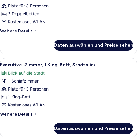
Stadtblick
Platz für 3 Personen
anzeigen
2 Doppelbetten
Kostenloses WLAN
Weitere
Weitere Details
Details
für
Daten auswählen und Preise sehen
Zimmer,
2 Doppelbetten,
Stadtblick
Alle
Ein Hotelzimmer mit einem großen 
6
Executive-Zimmer, 1 King-Bett, Stadtblick
Fotos
Blick auf die Stadt
für
1 Schlafzimmer
Executive-
Zimmer,
Platz für 3 Personen
1 King-
1 King-Bett
Bett,
Kostenloses WLAN
Stadtblick
Weitere
Weitere Details
anzeigen
Details
für
Daten auswählen und Preise sehen
Executive-
Zimmer,