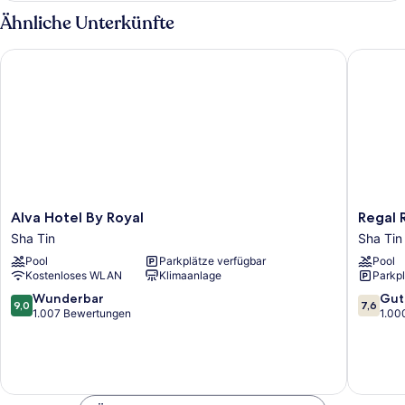
1 King-
Ähnliche Unterkünfte
Bett,
Stadtblick
Alva Hotel By Royal
Regal Ri
Alva
Regal
Alva Hotel By Royal
Regal 
Hotel
Riversi
Sha Tin
Sha Tin
By
Hotel
Pool
Parkplätze verfügbar
Pool
Royal
Sha
Kostenloses WLAN
Klimaanlage
Parkpl
Sha
Tin
Tin
Wai
9.0
7.6
Wunderbar
Gut
9,0
7,6
von
von
1.007 Bewertungen
1.00
10,
10,
Wunderbar,
Gut,
1.007
1.000
Bewertungen
Bewert