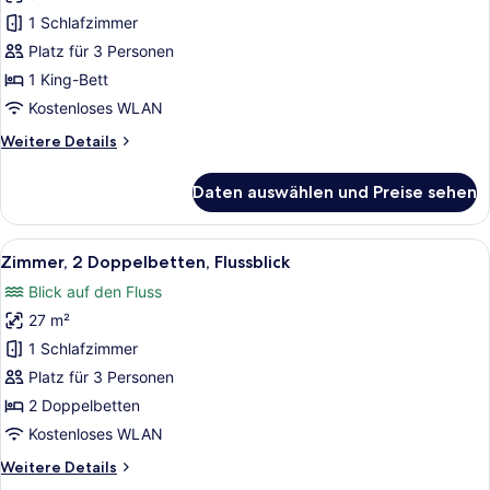
1
1 Schlafzimmer
Schlafzimmer,
Platz für 3 Personen
Flussblick
1 King-Bett
anzeigen
Kostenloses WLAN
Weitere
Weitere Details
Details
für
Daten auswählen und Preise sehen
Zimmer,
1
Schlafzimmer,
Alle
Ein Hotelzimmer mit zwei Betten, e
5
Flussblick
Zimmer, 2 Doppelbetten, Flussblick
Fotos
Blick auf den Fluss
für
27 m²
Zimmer,
2 Doppelbetten,
1 Schlafzimmer
Flussblick
Platz für 3 Personen
anzeigen
2 Doppelbetten
Kostenloses WLAN
Weitere
Weitere Details
Details