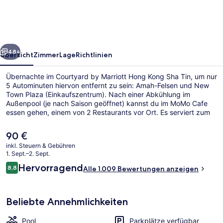
Hong
Kong
Sha
rück
Weiter
Tin
48+
Übersicht
Zimmer
Lage
Richtlinien
Übernachte im Courtyard by Marriott Hong Kong Sha Tin, um nur
5 Autominuten hiervon entfernt zu sein: Amah-Felsen und New
Town Plaza (Einkaufszentrum). Nach einer Abkühlung im
Außenpool (je nach Saison geöffnet) kannst du im MoMo Cafe
essen gehen, einem von 2 Restaurants vor Ort. Es serviert zum
Frühstück, Mittagessen und Abendessen internationale Küche.
Eine Bar/Lounge, ein Fitnesscenter und Fitnessmöglichkeiten
Der
90 €
sind weitere Highlights. Das hilfsbereite Personal und der
aktuelle
inkl. Steuern & Gebühren
allgemeine Zustand erhalten gute Bewertungen von anderen
Preis
1. Sept.–2. Sept.
Reisenden.
Ausstattung der Unterkunft
beträgt
Bewertungen
Hervorragend
8,8
Alle 1.009 Bewertungen anzeigen
90 €.
8,8 von 10.
Beliebte Annehmlichkeiten
Pool
Parkplätze verfügbar