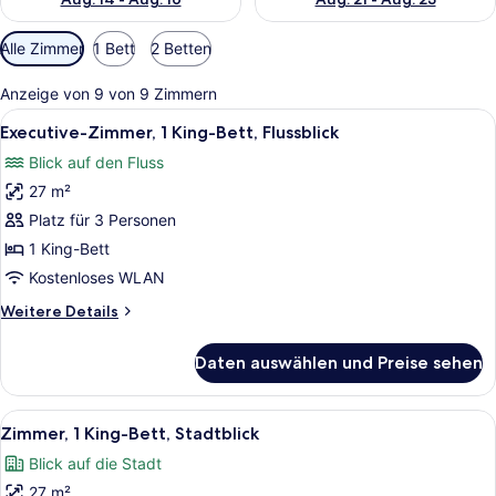
Verfügbare
Alle Zimmer
1 Bett
2 Betten
Filter
für
Anzeige von 9 von 9 Zimmern
Zimmer
Alle
Ein Hochhaus-Wohnkomplex mit me
6
Executive-Zimmer, 1 King-Bett, Flussblick
Fotos
Blick auf den Fluss
für
27 m²
Executive-
Zimmer,
Platz für 3 Personen
1 King-
1 King-Bett
Bett,
Kostenloses WLAN
Flussblick
Weitere
Weitere Details
anzeigen
Details
für
Daten auswählen und Preise sehen
Executive-
Zimmer,
1 King-
Alle
Ein Hotelzimmer mit einem großen 
6
Bett,
Zimmer, 1 King-Bett, Stadtblick
Fotos
Flussblick
Blick auf die Stadt
für
27 m²