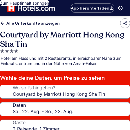
Zum Hauptinhalt springen
App herunterladen
Alle Unterkünfte anzeigen
Courtyard by Marriott Hong Kong
Sha Tin
4.0-
Sterne-
Hotel am Fluss und mit 2 Restaurants, in erreichbarer Nähe zum
Unterkunft
Einkaufszentrum und in der Nähe von Amah-Felsen
Wähle deine Daten, um Preise zu sehen
Wo soll’s hingehen?
Daten
Gäste