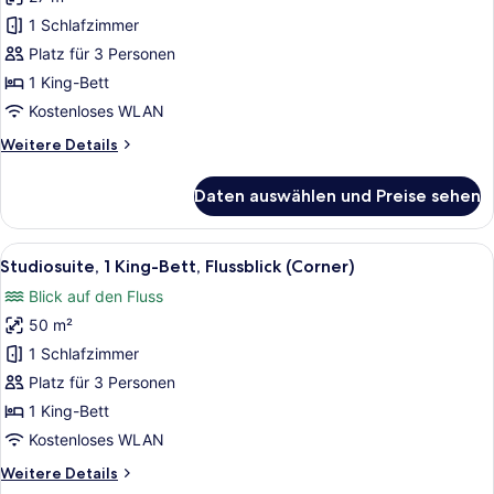
Zimmer,
1 King-
1 Schlafzimmer
Bett,
Platz für 3 Personen
Stadtblick
1 King-Bett
anzeigen
Kostenloses WLAN
Weitere
Weitere Details
Details
für
Daten auswählen und Preise sehen
Zimmer,
1 King-
Bett,
Alle
Ein Hotelzimmer mit einem großen B
7
Stadtblick
Studiosuite, 1 King-Bett, Flussblick (Corner)
Fotos
Blick auf den Fluss
für
50 m²
Studiosuite,
1 King-
1 Schlafzimmer
Bett,
Platz für 3 Personen
Flussblick
1 King-Bett
(Corner)
Kostenloses WLAN
anzeigen
Weitere
Weitere Details
Details