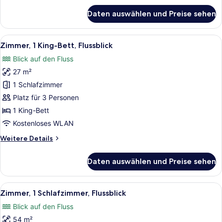
für
Daten auswählen und Preise sehen
Studiosuite,
1 King-
Bett,
Alle
Ein Hotelzimmer mit Bett, Schreibti
5
Flussblick
Zimmer, 1 King-Bett, Flussblick
Fotos
(Corner)
Blick auf den Fluss
für
27 m²
Zimmer,
1 King-
1 Schlafzimmer
Bett,
Platz für 3 Personen
Flussblick
1 King-Bett
anzeigen
Kostenloses WLAN
Weitere
Weitere Details
Details
für
Daten auswählen und Preise sehen
Zimmer,
1 King-
Bett,
Alle
Ein Hotelzimmer mit Bett, Fernseher
7
Flussblick
Zimmer, 1 Schlafzimmer, Flussblick
Fotos
Blick auf den Fluss
für
54 m²
Zimmer,