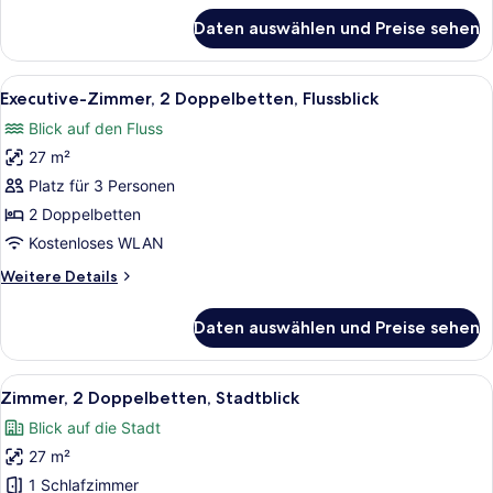
für
Daten auswählen und Preise sehen
Zimmer,
2 Doppelbetten,
Flussblick
Alle
Ein Hotelzimmer mit zwei Betten, e
6
Executive-Zimmer, 2 Doppelbetten, Flussblick
Fotos
Blick auf den Fluss
für
27 m²
Executive-
Zimmer,
Platz für 3 Personen
2 Doppelbetten,
2 Doppelbetten
Flussblick
Kostenloses WLAN
anzeigen
Weitere
Weitere Details
Details
für
Daten auswählen und Preise sehen
Executive-
Zimmer,
2 Doppelbetten,
Alle
Ein Hotelzimmer mit zwei Betten, e
5
Flussblick
Zimmer, 2 Doppelbetten, Stadtblick
Fotos
Blick auf die Stadt
für
27 m²
Zimmer,
2 Doppelbetten,
1 Schlafzimmer