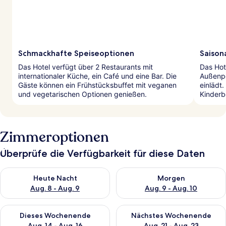
Schmackhafte Speiseoptionen
Saisona
Das Hotel verfügt über 2 Restaurants mit
Das Hot
internationaler Küche, ein Café und eine Bar. Die
Außenpo
Gäste können ein Frühstücksbuffet mit veganen
einlädt.
und vegetarischen Optionen genießen.
Kinderb
Zimmeroptionen
Überprüfe die Verfügbarkeit für diese Daten
Überprüfe die Verfügbarkeit für heute Nacht, Aug. 8 - Aug.
Überprüfe die Verfügbarkeit 
Heute Nacht
Morgen
Aug. 8 - Aug. 9
Aug. 9 - Aug. 10
Überprüfe die Verfügbarkeit für dieses Wochenende, Aug. 1
Überprüfe die Verfügbarkeit
Dieses Wochenende
Nächstes Wochenende
Aug. 14 - Aug. 16
Aug. 21 - Aug. 23