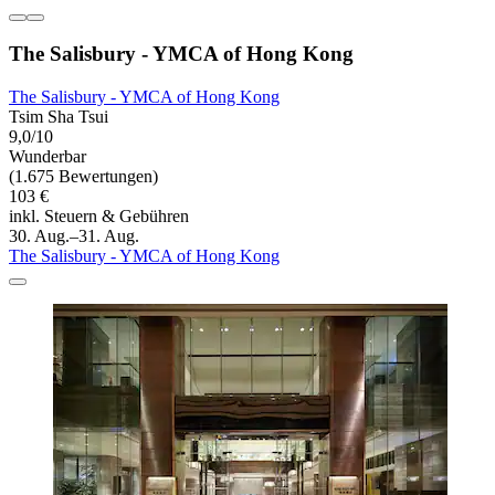
The Salisbury - YMCA of Hong Kong
The Salisbury - YMCA of Hong Kong
Tsim Sha Tsui
9,0/10
Wunderbar
(1.675 Bewertungen)
103 €
inkl. Steuern & Gebühren
30. Aug.–31. Aug.
The Salisbury - YMCA of Hong Kong