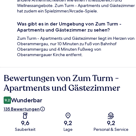
andere Annehmlichkeiten wie einen Fitnessbereich und
Wellnessangebote. Zum Turm - Apartments und Gästezimmer
hat zudem ein Spielzimmer/Arcade-Spiele.
Was gibt es in der Umgebung von Zum Turm -
Apartments und Gästezimmer zu sehen?
Zum Turm - Apartments und Gästezimmer liegt im Herzen von
Oberammergau, nur 10 Minuten zu Fuß von Bahnhof
Oberammergau und 4 Minuten Fußweg von
Oberammergauer Kirche entfernt.
Bewertungen von Zum Turm -
Bewertungen
Apartments und Gästezimmer
Wunderbar
9,2
135 Bewertungen
9,6
9,2
9,2
Sauberkeit
Lage
Personal & Service