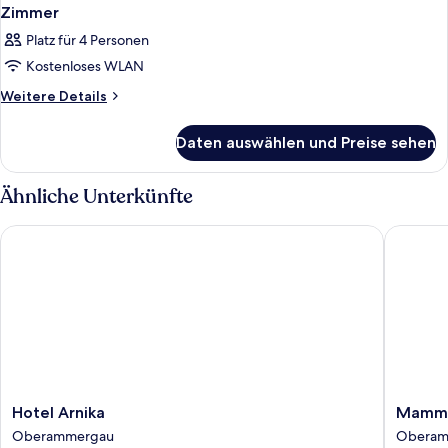
Zimmer
Platz für 4 Personen
Kostenloses WLAN
Weitere
Weitere Details
Details
für
Daten auswählen und Preise sehen
Zimmer
Ähnliche Unterkünfte
Hotel Arnika
Mammhofe
Hotel
Mammho
Hotel Arnika
Mammho
Arnika
Suite
Oberammergau
Oberam
Oberammergau
&