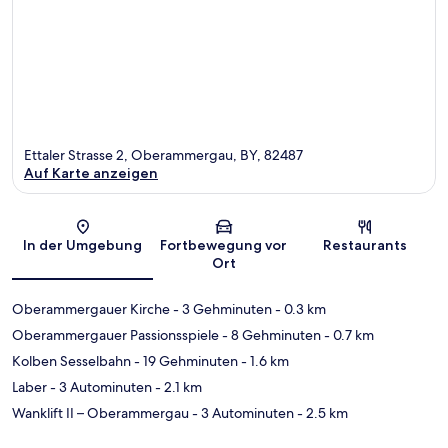
Ettaler Strasse 2, Oberammergau, BY, 82487
Auf Karte anzeigen
Karte
In der Umgebung
Fortbewegung vor
Restaurants
Ort
Oberammergauer Kirche
- 3 Gehminuten
- 0.3 km
Oberammergauer Passionsspiele
- 8 Gehminuten
- 0.7 km
Kolben Sesselbahn
- 19 Gehminuten
- 1.6 km
Laber
- 3 Autominuten
- 2.1 km
Wanklift II – Oberammergau
- 3 Autominuten
- 2.5 km