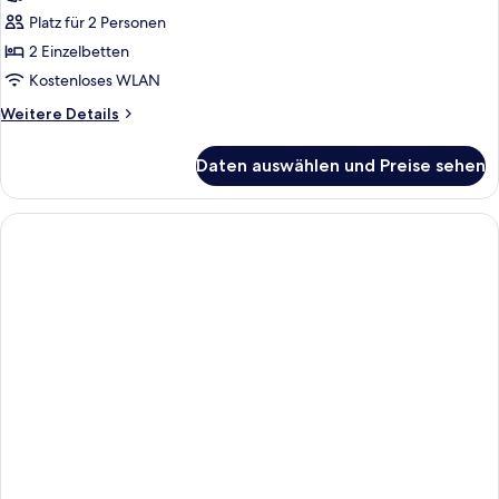
Doppelzimmer
Platz für 2 Personen
anzeigen
2 Einzelbetten
Kostenloses WLAN
Weitere
Weitere Details
Details
für
Daten auswählen und Preise sehen
Comfort-
Doppelzimmer