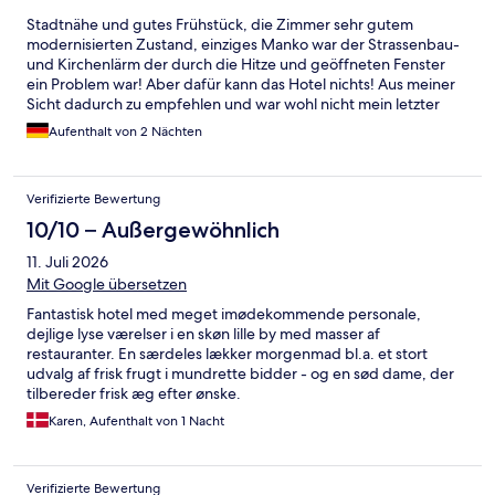
Stadtnähe und gutes Frühstück, die Zimmer sehr gutem
modernisierten Zustand, einziges Manko war der Strassenbau-
und Kirchenlärm der durch die Hitze und geöffneten Fenster
ein Problem war! Aber dafür kann das Hotel nichts! Aus meiner
Sicht dadurch zu empfehlen und war wohl nicht mein letzter
Aufenthalt dort!
Aufenthalt von 2 Nächten
Verifizierte Bewertung
10/10 – Außergewöhnlich
11. Juli 2026
Mit Google übersetzen
Fantastisk hotel med meget imødekommende personale,
dejlige lyse værelser i en skøn lille by med masser af
restauranter. En særdeles lækker morgenmad bl.a. et stort
udvalg af frisk frugt i mundrette bidder - og en sød dame, der
tilbereder frisk æg efter ønske.
Karen, Aufenthalt von 1 Nacht
Verifizierte Bewertung