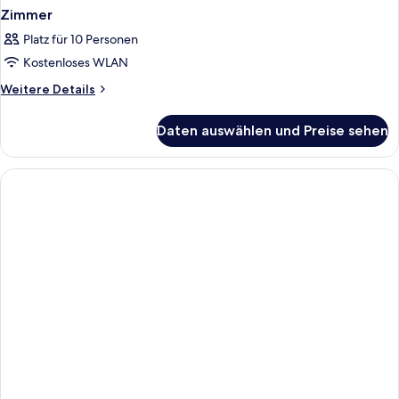
Zimmer
Platz für 10 Personen
Kostenloses WLAN
Weitere
Weitere Details
Details
für
Daten auswählen und Preise sehen
Zimmer