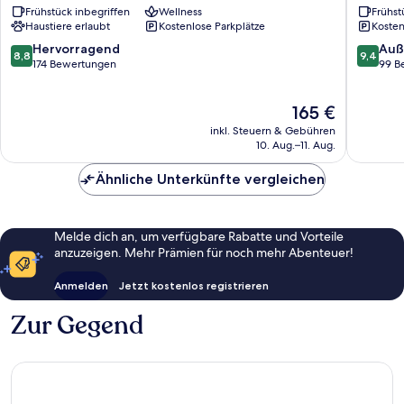
Frühstück inbegriffen
Wellness
Frühst
Breakfas
Haustiere erlaubt
Kostenlose Parkplätze
Kosten
Oberam
8.8
9.4
Hervorragend
Auß
8,8
9,4
von
von
174 Bewertungen
99 B
10,
10,
Hervorragend,
Außerge
Der
165 €
174
99
Preis
Bewertungen
Bewert
inkl. Steuern & Gebühren
beträgt
10. Aug.–11. Aug.
165 €
Ähnliche Unterkünfte vergleichen
Melde dich an, um verfügbare Rabatte und Vorteile
anzuzeigen. Mehr Prämien für noch mehr Abenteuer!
Anmelden
Jetzt kostenlos registrieren
Zur Gegend