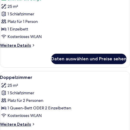
für
25 m²
Einzelzimmer
anzeigen
1 Schlafzimmer
Platz für 1 Person
1 Einzelbett
Kostenloses WLAN
Weitere
Weitere Details
Details
für
Daten auswählen und Preise sehen
Einzelzimmer
Alle
Ein modernes Hotelzimmer mit einem g
5
Doppelzimmer
Fotos
25 m²
für
1 Schlafzimmer
Doppelzimmer
anzeigen
Platz für 2 Personen
1 Queen-Bett ODER 2 Einzelbetten
Kostenloses WLAN
Weitere
Weitere Details
Details