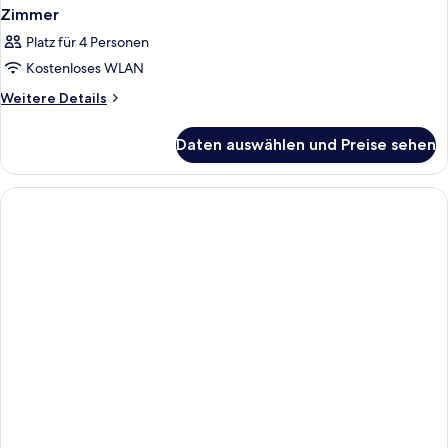
Zimmer
Platz für 4 Personen
Kostenloses WLAN
Weitere
Weitere Details
Details
für
Daten auswählen und Preise sehen
Zimmer