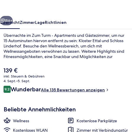
und
Gästezimmer
rück
Weiter
156+
Übersicht
Zimmer
Lage
Richtlinien
Übernachte im Zum Turm - Apartments und Gästezimmer, um nur
15 Autominuten hiervon entfernt zu sein: Kloster Ettal und Schloss
Linderhof. Besuche den Wellnessbereich, um dich mit
Wellnessangeboten verwöhnen zu lassen. Weitere Highlights sind
Fitnessmöglichkeiten, eine Snackbar und Möglichkeiten zur
Fahrradreinigung.
Der
139 €
aktuelle
inkl. Steuern & Gebühren
Preis
4. Sept.–5. Sept.
Fassade der Unterkunft – Abend/Nac
beträgt
Bewertungen
Wunderbar
9,2
Alle 135 Bewertungen anzeigen
139 €.
9,2 von 10.
Beliebte Annehmlichkeiten
Wellness
Kostenlose Parkplätze
Kostenloses WLAN
Zimmer mit Verbindungstür