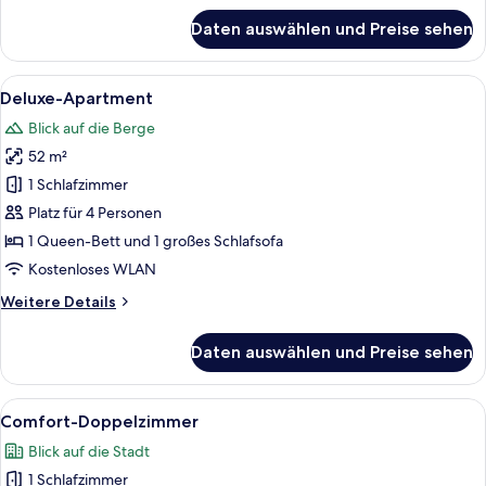
für
Daten auswählen und Preise sehen
Doppelzimmer
Alle
Ein Hotelzimmer mit einem großen Bet
20
Deluxe-Apartment
Fotos
Blick auf die Berge
für
52 m²
Deluxe-
Apartment
1 Schlafzimmer
anzeigen
Platz für 4 Personen
1 Queen-Bett und 1 großes Schlafsofa
Kostenloses WLAN
Weitere
Weitere Details
Details
für
Daten auswählen und Preise sehen
Deluxe-
Apartment
Alle
Ein Hotelzimmer mit einem Bett, Nacht
4
Comfort-Doppelzimmer
Fotos
Blick auf die Stadt
für
1 Schlafzimmer
Comfort-