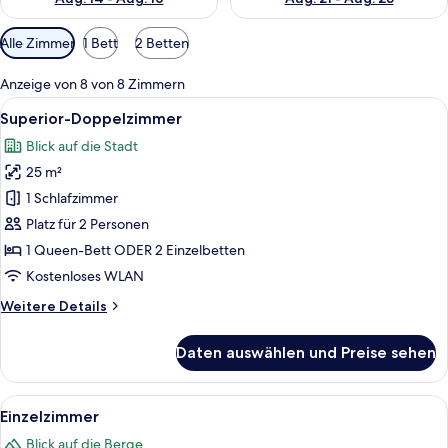
Verfügbare
Alle Zimmer
1 Bett
2 Betten
Filter
für
Anzeige von 8 von 8 Zimmern
Zimmer
Alle
Ein Hotelzimmer mit einem Doppelbett,
15
Superior-Doppelzimmer
Fotos
Blick auf die Stadt
für
25 m²
Superior-
Doppelzimmer
1 Schlafzimmer
anzeigen
Platz für 2 Personen
1 Queen-Bett ODER 2 Einzelbetten
Kostenloses WLAN
Weitere
Weitere Details
Details
für
Daten auswählen und Preise sehen
Superior-
Doppelzimmer
Alle
Ein kleiner, gemütlicher Raum mit ein
3
Einzelzimmer
Fotos
Blick auf die Berge