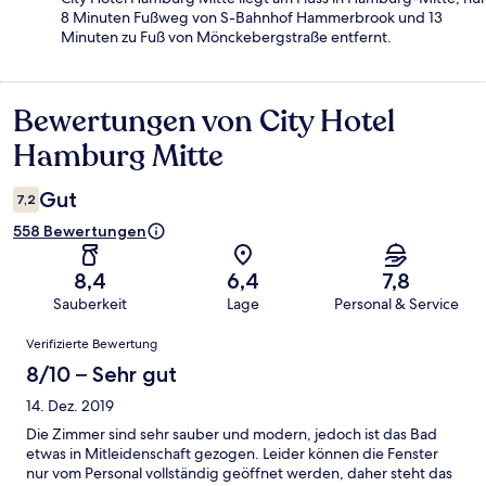
8 Minuten Fußweg von S-Bahnhof Hammerbrook und 13
Minuten zu Fuß von Mönckebergstraße entfernt.
Bewertungen von City Hotel
Bewertungen
Hamburg Mitte
Gut
7,2
558 Bewertungen
8,4
6,4
7,8
Sauberkeit
Lage
Personal & Service
Bewertungen
Verifizierte Bewertung
8/10 – Sehr gut
14. Dez. 2019
Die Zimmer sind sehr sauber und modern, jedoch ist das Bad
etwas in Mitleidenschaft gezogen. Leider können die Fenster
nur vom Personal vollständig geöffnet werden, daher steht das