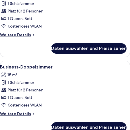
1 Schlafzimmer
Standard-
Doppelzimmer
Platz für 2 Personen
anzeigen
1 Queen-Bett
Kostenloses WLAN
Weitere
Weitere Details
Details
für
Daten auswählen und Preise sehen
Standard-
Doppelzimmer
Alle
Hochwertige Bettwaren, Pillowtop-Bet
4
Business-Doppelzimmer
Fotos
15 m²
für
1 Schlafzimmer
Business-
Doppelzimmer
Platz für 2 Personen
anzeigen
1 Queen-Bett
Kostenloses WLAN
Weitere
Weitere Details
Details
für
Daten auswählen und Preise sehen
Business-