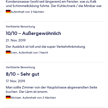
Kondenzwasser (wohl seit längerem) am Fenster, was zu Kalk
und Schimmelbildung führte. Der Kühlschrank / die Minibar war
nicht angeschlossen und aufgefüllt, diente aber als
Aufenthalt von 3 Nächten
Nachttischkommode. Das Frühstück ist reichhaltig. Das Personal
sehr freundlich und bemüht.
Verifizierte Bewertung
10/10 – Außergewöhnlich
21. Nov. 2019
Der Ausblick ist toll und die super VerkehrAnbindung.
Sven, Aufenthalt von 1 Nacht
Verifizierte Bewertung
8/10 – Sehr gut
17. Nov. 2019
Man sollte Zimmer von der Hauptstrasse abgewandten Seite
buchen. Der Lärm ist enorm.
Michael, Aufenthalt von 3 Nächten