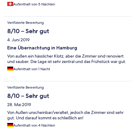
vorhanden, eine funktionierte nicht, eine andere war direkt bei
Aufenthalt von 5 Nächten
der Türe, also heikel. Das Personal war soweit freundlich, am
Anfang eher etwas kurz angebunden. Aber das Badezimmer
war sauber und verhältnismässig gross. Das Frühstück war sehr
Verifizierte Bewertung
reichhaltig, muss aber dazu gebucht werden. Leider hatte es in
der näheren Umgebung keinen Laden, um z.B. Lunch
8/10 – Sehr gut
einzukaufen.
4. Juni 2019
Eine Übernachtung in Hamburg
Von außen ein hässlicher Klotz, aber die Zimmer sind renoviert
und sauber. Die Lage ist sehr zentral und das Frühstück war gut.
Aufenthalt von 1 Nacht
Verifizierte Bewertung
8/10 – Sehr gut
28. Mai 2019
Von Außen unscheinbar/veraltet, jedoch die Zimmer sind sehr
gut. Und darauf kommt es schließlich an!
Aufenthalt von 4 Nächten