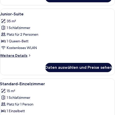
Doppelzimmer
Alle
Hochwertige Bettwaren, Pillowtop-Bet
2
Junior-Suite
Fotos
35 m²
für
1 Schlafzimmer
Junior-
Suite
Platz für 2 Personen
anzeigen
1 Queen-Bett
Kostenloses WLAN
Weitere
Weitere Details
Details
für
Daten auswählen und Preise sehen
Junior-
Suite
Alle
Hochwertige Bettwaren, Pillowtop-Bet
2
Standard-Einzelzimmer
Fotos
15 m²
für
1 Schlafzimmer
Standard-
Einzelzimmer
Platz für 1 Person
anzeigen
1 Einzelbett