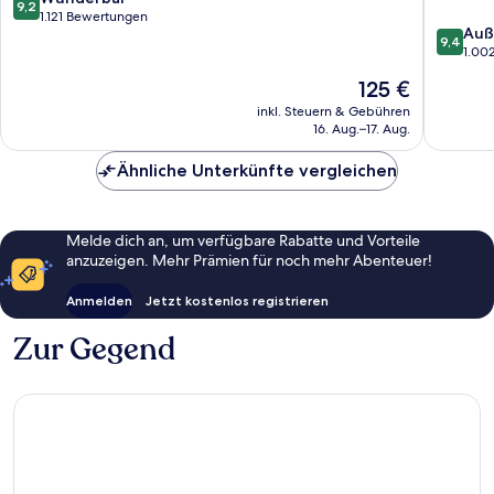
9,2
von
1.121 Bewertungen
9.4
Auß
10,
9,4
von
1.00
Wunderbar,
10,
1.121
Der
125 €
Außerge
Bewertungen
Preis
1.002
inkl. Steuern & Gebühren
beträgt
16. Aug.–17. Aug.
Bewert
125 €
Ähnliche Unterkünfte vergleichen
Melde dich an, um verfügbare Rabatte und Vorteile
anzuzeigen. Mehr Prämien für noch mehr Abenteuer!
Anmelden
Jetzt kostenlos registrieren
Zur Gegend