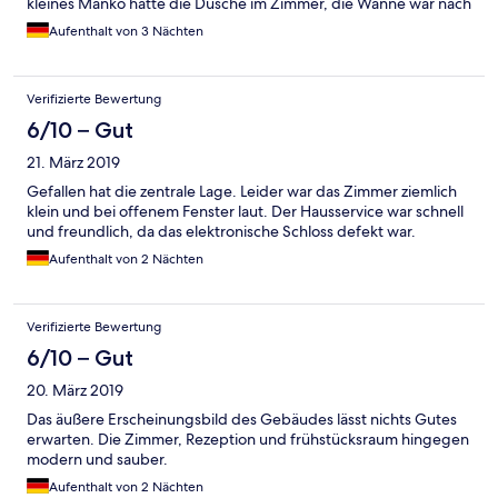
kleines Manko hatte die Dusche im Zimmer, die Wanne war nach
kürzester Zeit überfüllt und lief über, sowie auch die Armatur
Aufenthalt von 3 Nächten
ließ sich nur schwer auf und zu drehen.
Verifizierte Bewertung
6/10 – Gut
21. März 2019
Gefallen hat die zentrale Lage. Leider war das Zimmer ziemlich
klein und bei offenem Fenster laut. Der Hausservice war schnell
und freundlich, da das elektronische Schloss defekt war.
Aufenthalt von 2 Nächten
Verifizierte Bewertung
6/10 – Gut
20. März 2019
Das äußere Erscheinungsbild des Gebäudes lässt nichts Gutes
erwarten. Die Zimmer, Rezeption und frühstücksraum hingegen
modern und sauber.
Aufenthalt von 2 Nächten