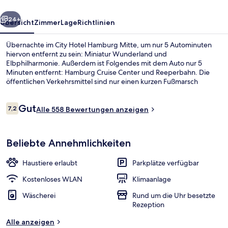
rück
Weiter
24+
Übersicht
Zimmer
Lage
Richtlinien
Übernachte im City Hotel Hamburg Mitte, um nur 5 Autominuten
hiervon entfernt zu sein: Miniatur Wunderland und
Elbphilharmonie. Außerdem ist Folgendes mit dem Auto nur 5
Minuten entfernt: Hamburg Cruise Center und Reeperbahn. Die
öffentlichen Verkehrsmittel sind nur einen kurzen Fußmarsch
entfernt: Zur S-Bahnhof Hammerbrook sind es 8 Minuten und zur
U-Bahnhof Steinstraße 10 Minuten.
Bewertungen
Gut
7,2
Alle 558 Bewertungen anzeigen
7,2 von 10.
Hochwertige Bettwaren, Pillowtop-Bet
Beliebte Annehmlichkeiten
Haustiere erlaubt
Parkplätze verfügbar
Kostenloses WLAN
Klimaanlage
Wäscherei
Rund um die Uhr besetzte
Rezeption
Alle anzeigen