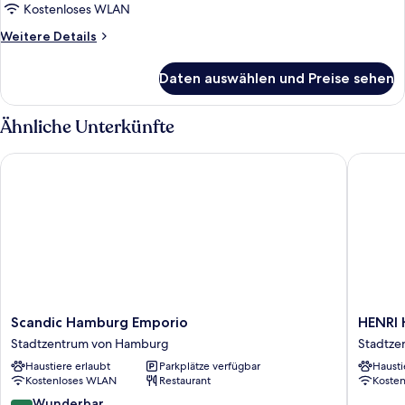
Kostenloses WLAN
Weitere
Weitere Details
Details
für
Daten auswählen und Preise sehen
Standard-
Einzelzimmer
Ähnliche Unterkünfte
Scandic Hamburg Emporio
HENRI H
Scandic
HENRI
Scandic Hamburg Emporio
HENRI 
Hamburg
Hotel
Stadtzentrum von Hamburg
Stadtze
Emporio
Hambur
Haustiere erlaubt
Parkplätze verfügbar
Hausti
Stadtzentrum
Stadtze
Kostenloses WLAN
Restaurant
Koste
von
von
Hamburg
Hambur
9.2
Wunderbar