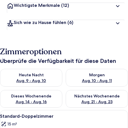
Wichtigste Merkmale
(12)
Sich wie zu Hause fühlen
(6)
Zimmeroptionen
Überprüfe die Verfügbarkeit für diese Daten
Überprüfe die Verfügbarkeit für heute Nacht, Aug. 9 - Aug. 10
Überprüfe die Verfügbarkeit fü
Heute Nacht
Morgen
Aug. 9 - Aug. 10
Aug. 10 - Aug. 11
Überprüfe die Verfügbarkeit für dieses Wochenende, Aug. 14 -
Überprüfe die Verfügbarkeit f
Dieses Wochenende
Nächstes Wochenende
Aug. 14 - Aug. 16
Aug. 21 - Aug. 23
Alle
Hochwertige Bettwaren, Pillowtop-Bet
5
Standard-Doppelzimmer
Fotos
15 m²
für