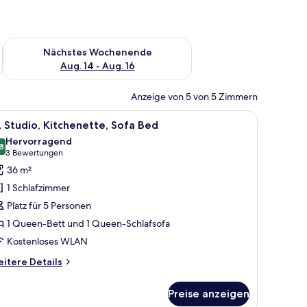
es Wochenende, Aug. 7 - Aug. 9.
Überprüfe die Verfügbarkeit für nächstes Wochenende, Aug. 1
Nächstes Wochenende
Aug. 14 - Aug. 16
Anzeige von 5 von 5 Zimmern
tt, einem Schreibtisch mit einem Laptop, einem Fernseher, der 'Welcome to
le
Ein modernes Hotelzimmer mit Bett, Schreibti
11
 Studio, Kitchenette, Sofa Bed
otos
Hervorragend
ür
8
8,8 von 10
(3
3 Bewertungen
L
Bewertungen)
36 m²
tudio,
1 Schlafzimmer
itchenette,
Platz für 5 Personen
ofa
1 Queen-Bett und 1 Queen-Schlafsofa
ed
Kostenloses WLAN
nzeigen
itere
itere Details
tails
r
Preise anzeigen