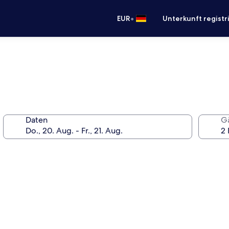
•
EUR
Unterkunft registr
Daten
G