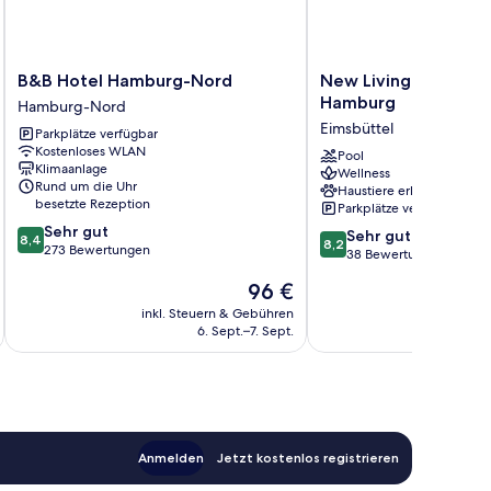
B&B
New
B&B Hotel Hamburg-Nord
New Living Home Re
Hotel
Living
Hamburg
Hamburg-Nord
Hamburg-
Home
Eimsbüttel
Parkplätze verfügbar
Nord
Residenzhotel
Kostenloses WLAN
Hamburg-
Hamburg
Pool
Klimaanlage
Wellness
Nord
Eimsbüttel
Rund um die Uhr
Haustiere erlaubt
besetzte Rezeption
Parkplätze verfügbar
8.4
Sehr gut
8.2
Sehr gut
8,4
8,2
von
273 Bewertungen
von
38 Bewertungen
10,
10,
Der
96 €
Sehr
Sehr
Preis
gut,
gut,
inkl. Steuern & Gebühren
inkl. S
beträgt
273
6. Sept.–7. Sept.
38
96 €
Bewertungen
Bewertungen
Anmelden
Jetzt kostenlos registrieren