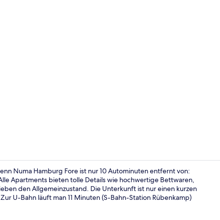
Espressomas
denn Numa Hamburg Fore ist nur 10 Autominuten entfernt von:
e Apartments bieten tolle Details wie hochwertige Bettwaren,
ben den Allgemeinzustand. Die Unterkunft ist nur einen kurzen
Fassade der
: Zur U-Bahn läuft man 11 Minuten (S-Bahn-Station Rübenkamp)