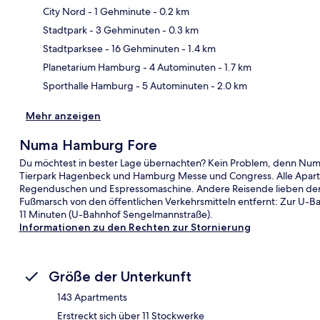
City Nord
- 1 Gehminute
- 0.2 km
Stadtpark
- 3 Gehminuten
- 0.3 km
Kar
Stadtparksee
- 16 Gehminuten
- 1.4 km
Planetarium Hamburg
- 4 Autominuten
- 1.7 km
Sporthalle Hamburg
- 5 Autominuten
- 2.0 km
Mehr anzeigen
Numa Hamburg Fore
Du möchtest in bester Lage übernachten? Kein Problem, denn Numa
Tierpark Hagenbeck und Hamburg Messe und Congress. Alle Apartme
Regenduschen und Espressomaschine. Andere Reisende lieben den A
Fußmarsch von den öffentlichen Verkehrsmitteln entfernt: Zur U-B
11 Minuten (U-Bahnhof Sengelmannstraße).
Informationen zu den Rechten zur Stornierung
Größe der Unterkunft
143 Apartments
Erstreckt sich über 11 Stockwerke