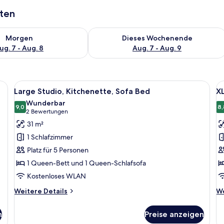
aten
 - Aug. 7.
 Verfügbarkeit für morgen, Aug. 7 - Aug. 8.
Überprüfe die Verfügbarkeit für dies
Morgen
Dieses Wochenende
ug. 7 - Aug. 8
Aug. 7 - Aug. 9
rsafe, Schreibtisch
Alle
Ein modernes Hotelzimmer mit einem Be
Al
13
Large Studio, Kitchenette, Sofa Bed
XL
Fotos
F
Wunderbar
für
9,0
f
8,
9,0 von 10
(2
2 Bewertungen
Large
X
Bewertungen)
31 m²
Studio,
S
1 Schlafzimmer
Kitchenette,
K
Platz für 5 Personen
Sofa
S
1 Queen-Bett und 1 Queen-Schlafsofa
Bed
B
Kostenloses WLAN
anzeigen
a
Weitere
We
Weitere Details
We
Details
De
für
fü
n
Preise anzeigen
Large
XL