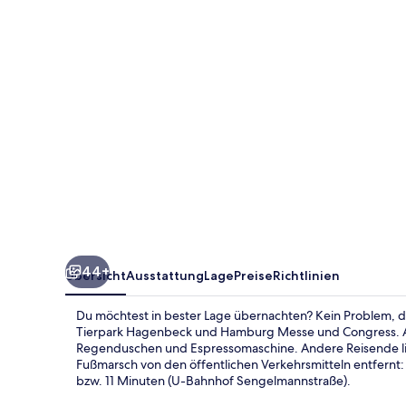
44+
Übersicht
Ausstattung
Lage
Preise
Richtlinien
Du möchtest in bester Lage übernachten? Kein Problem, 
Tierpark Hagenbeck und Hamburg Messe und Congress. All
Regenduschen und Espressomaschine. Andere Reisende lie
Fußmarsch von den öffentlichen Verkehrsmitteln entfernt
bzw. 11 Minuten (U-Bahnhof Sengelmannstraße).