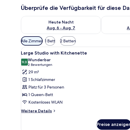
Überprüfe die Verfügbarkeit für diese D
Überprüfe die Verfügbarkeit für heute Nacht, Aug. 6
Überprüfe die
Heute Nacht
Aug. 6 - Aug. 7
A
Verfügbare
Alle Zimmer
1 Bett
2 Betten
Filter
Alle
Hochwertige Bettwaren, Zimme
für
9
Large Studio with Kitchenette
Fotos
Zimmer
Wunderbar
für
9,0
9,0 von 10
(2
2 Bewertungen
Large
Bewertungen)
29 m²
Studio
1 Schlafzimmer
with
Platz für 3 Personen
Kitchenette
1 Queen-Bett
anzeigen
Kostenloses WLAN
Weitere
Weitere Details
Details
für
Preise anzeige
Large