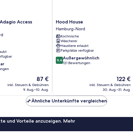
Hood
 Adagio Access
Hood House
House
Hamburg-Nord
Hamburg-
rd
Kochnische
Nord
Wäscherei
Haustiere erlaubt
Parkplätze verfügbar
aubt
erfügbar
9.4
Außergewöhnlich
9,4
von
121 Bewertungen
ar
10,
ungen
Außergewöhnlich,
Der
Der
87 €
122 €
121
Preis
Preis
Bewertungen
inkl. Steuern & Gebühren
inkl. Steuern & Gebühren
beträgt
beträgt
9. Aug.–10. Aug.
30. Aug.–31. Aug.
87 €
122 €
Ähnliche Unterkünfte vergleichen
te und Vorteile anzuzeigen. Mehr