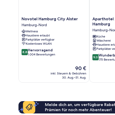
Novotel
Aparthotel
Novotel Hamburg City Alster
Aparthotel
Hamburg
Adagio
Hamburg
Hamburg-Nord
City
Access
Hamburg-No
Wellness
Alster
Hamburg
Haustiere erlaubt
Hamburg-
Hamburg-
Küche
Parkplätze verfügbar
Wäscherei
Nord
Nord
Kostenloses WLAN
Haustiere erl
Parkplätze v
8.8
Hervorragend
8,8
von
1.004 Bewertungen
9.0
Wunderb
9,0
10,
von
175 Bewert
Hervorragend,
10,
Der
90 €
1.004
Wunderbar,
Preis
Bewertungen
175
inkl. Steuern & Gebühren
beträgt
30. Aug.–31. Aug.
Bewertungen
90 €
Melde dich an, um verfügbare Rabat
Prämien für noch mehr Abenteuer!