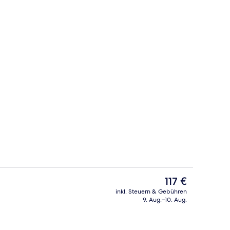
chine, Wasserkocher mit Kaffee-/Teezubehör, Mini-Kühlschrank
Rezeption
Der
117 €
aktuelle
inkl. Steuern & Gebühren
Preis
9. Aug.–10. Aug.
 Unterkunft
Rezeption
beträgt
117 €.