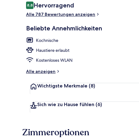
Bewertungen
Hervorragend
8,8
8,8 von 10.
Alle 787 Bewertungen anzeigen
Hochwertige 
Beliebte Annehmlichkeiten
Kochnische
Haustiere erlaubt
Kostenloses WLAN
Alle anzeigen
Wichtigste Merkmale
(8)
Sich wie zu Hause fühlen
(6)
Zimmeroptionen