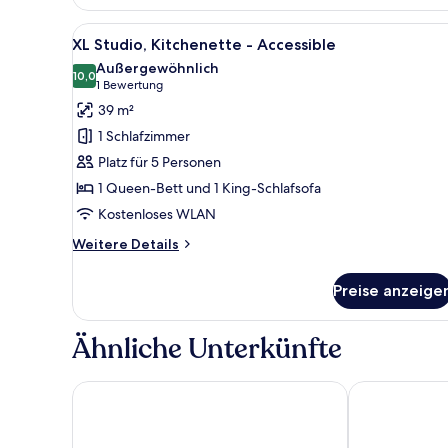
Studio
with
Alle
Ein modernes Hotelzimmer mit
7
Kitchenette
XL Studio, Kitchenette - Accessible
Fotos
Außergewöhnlich
für
10,0
10,0 von 10
(1
1 Bewertung
XL
Bewertung)
39 m²
Studio,
1 Schlafzimmer
Kitchenette
Platz für 5 Personen
-
1 Queen-Bett und 1 King-Schlafsofa
Accessible
Kostenloses WLAN
anzeigen
Weitere
Weitere Details
Details
für
Preise anzeige
XL
Studio,
Kitchenette
Ähnliche Unterkünfte
-
Accessible
Novotel Hamburg City Alster
Aparthotel A