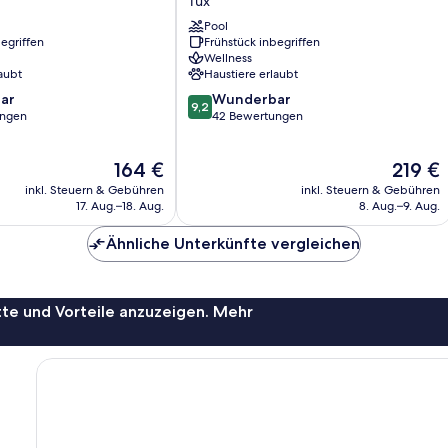
Tux
Kirchler
Pool
Tux
egriffen
Frühstück inbegriffen
Wellness
aubt
Haustiere erlaubt
9.2
ar
Wunderbar
9,2
von
ungen
42 Bewertungen
10,
Wunderbar,
Der
Der
164 €
219 €
42
Preis
Preis
Bewertungen
inkl. Steuern & Gebühren
inkl. Steuern & Gebühren
beträgt
beträgt
17. Aug.–18. Aug.
8. Aug.–9. Aug.
164 €
219 €
Ähnliche Unterkünfte vergleichen
te und Vorteile anzuzeigen. Mehr