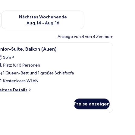
es Wochenende, Aug. 7 - Aug. 9.
Überprüfe die Verfügbarkeit für nächstes Wochenende, Aug. 1
Nächstes Wochenende
Aug. 14 - Aug. 16
Anzeige von 4 von 4 Zimmern
, einem hölzernen Kopfteil, einem kleinen Tisch, einem Stuhl und einem Bal
le
Ein modernes Hotelzimmer mit einer Couch, e
4
nior-Suite, Balkon (Auen)
otos
35 m²
ür
Platz für 3 Personen
unior-
ite,
1 Queen-Bett und 1 großes Schlafsofa
alkon
Kostenloses WLAN
Auen)
itere
itere Details
nzeigen
tails
r
Preise anzeigen
nior-
ite,
lkon
uen)