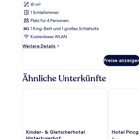
41 m²
Familien-
Vierbettzimmer,
1 Schlafzimmer
Nichtraucher,
Platz für 4 Personen
Balkon
1 King-Bett und 1 großes Schlafsofa
(Tux)
Kostenloses WLAN
anzeigen
Weitere
Weitere Details
Details
für
Preise anzeige
Familien-
Vierbettzimmer,
Nichtraucher,
Ähnliche Unterkünfte
Balkon
(Tux)
Kinder- & Gletscherhotel Hintertuxerhof
Hotel Pinzger
Kinder-
Hotel
Kinder- & Gletscherhotel
Hotel Pinzg
&
Pinzger
Hintertuxerhof