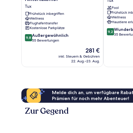
Tux
Gletscherhotel
Tux
Tux
Pool
Hintertuxerhof
Frühstück inb
Tux
Frühstück inbegriffen
Wellness
Wellness
Haustiere erl
Flughafentransfer
Kostenlose Parkplätze
9.2
Wunderb
9,2
von
35 Bewert
9.8
Außergewöhnlich
9,8
10,
von
55 Bewertungen
Wunderbar,
10,
Der
281 €
35
Außergewöhnlich,
Preis
Bewertungen
55
inkl. Steuern & Gebühren
beträgt
22. Aug.–23. Aug.
Bewertungen
281 €
Melde dich an, um verfügbare Rabat
Prämien für noch mehr Abenteuer!
Zur Gegend