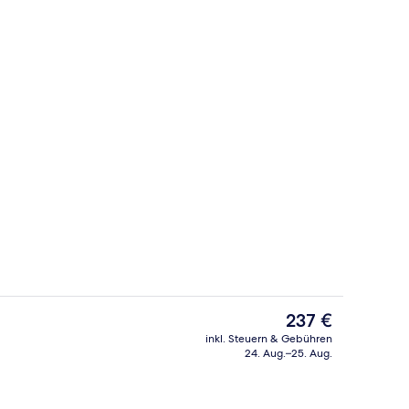
sraum
Wellness
Der
237 €
aktuelle
inkl. Steuern & Gebühren
Preis
24. Aug.–25. Aug.
 Unterkunft
Garten
beträgt
237 €.