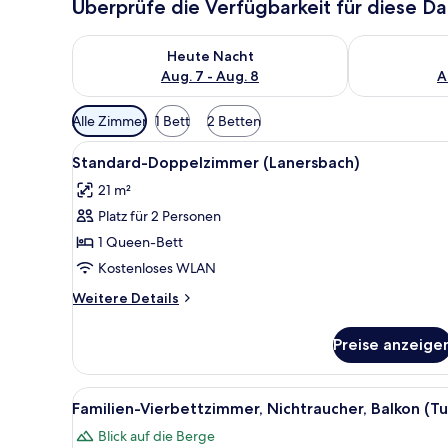
Überprüfe die Verfügbarkeit für diese D
Überprüfe die Verfügbarkeit für heute Nacht, Aug. 7
Überprüfe die
Heute Nacht
Aug. 7 - Aug. 8
A
Verfügbare
Alle Zimmer
1 Bett
2 Betten
Filter
Alle
Ein Hotelzimmer mit einem höl
für
2
Standard-Doppelzimmer (Lanersbach)
Fotos
Zimmer
21 m²
für
Platz für 2 Personen
Standard-
Doppelzimmer
1 Queen-Bett
(Lanersbach)
Kostenloses WLAN
anzeigen
Weitere
Weitere Details
Details
für
Preise anzeige
Standard-
Doppelzimmer
(Lanersbach)
Alle
Ein Hotelzimmer mit einem groß
2
Familien-Vierbettzimmer, Nichtraucher, Balkon (Tu
Fotos
Blick auf die Berge
für