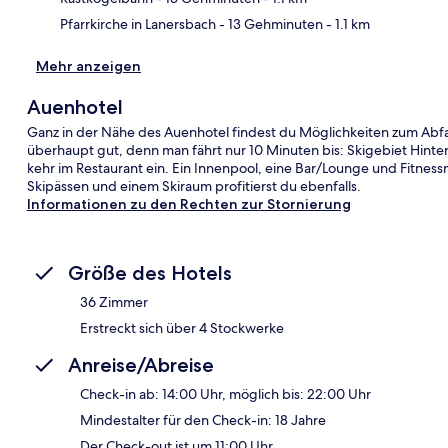
Pfarrkirche in Lanersbach
- 13 Gehminuten
- 1.1 km
Mehr anzeigen
Auenhotel
Ganz in der Nähe des Auenhotel findest du Möglichkeiten zum Abfah
überhaupt gut, denn man fährt nur 10 Minuten bis: Skigebiet Hint
kehr im Restaurant ein. Ein Innenpool, eine Bar/Lounge und Fitnes
Skipässen und einem Skiraum profitierst du ebenfalls.
Informationen zu den Rechten zur Stornierung
Größe des Hotels
36 Zimmer
Erstreckt sich über 4 Stockwerke
Anreise/Abreise
Check-in ab: 14:00 Uhr, möglich bis: 22:00 Uhr
Mindestalter für den Check-in: 18 Jahre
Der Check-out ist um 11:00 Uhr