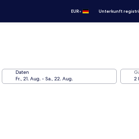
•
EUR
Unterkunft registr
Daten
G