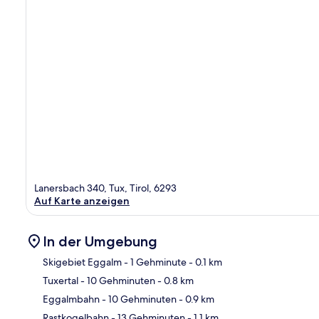
Lanersbach 340, Tux, Tirol, 6293
Auf Karte anzeigen
In der Umgebung
Skigebiet Eggalm
- 1 Gehminute
- 0.1 km
Tuxertal
- 10 Gehminuten
- 0.8 km
Kar
Eggalmbahn
- 10 Gehminuten
- 0.9 km
Rastkogelbahn
- 13 Gehminuten
- 1.1 km