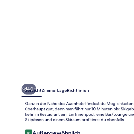
40+
Übersicht
Zimmer
Lage
Richtlinien
Ganz in der Nähe des Auenhotel findest du Möglichkeiten 
überhaupt gut, denn man fährt nur 10 Minuten bis: Skigeb
kehr im Restaurant ein. Ein Innenpool, eine Bar/Lounge u
Skipässen und einem Skiraum profitierst du ebenfalls.
Bewertungen
Außergewöhnlich
10