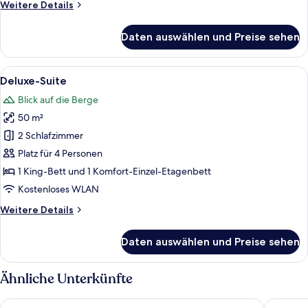
Weitere
Weitere Details
Details
für
Daten auswählen und Preise sehen
Comfort-
Suite
Alle
Ein modernes Hotelzimmer mit einem g
6
Deluxe-Suite
Fotos
Blick auf die Berge
für
50 m²
Deluxe-
Suite
2 Schlafzimmer
anzeigen
Platz für 4 Personen
1 King-Bett und 1 Komfort-Einzel-Etagenbett
Kostenloses WLAN
Weitere
Weitere Details
Details
für
Daten auswählen und Preise sehen
Deluxe-
Suite
Ähnliche Unterkünfte
Der Böglerhof - Pure Nature Spa Resort
Alpbache