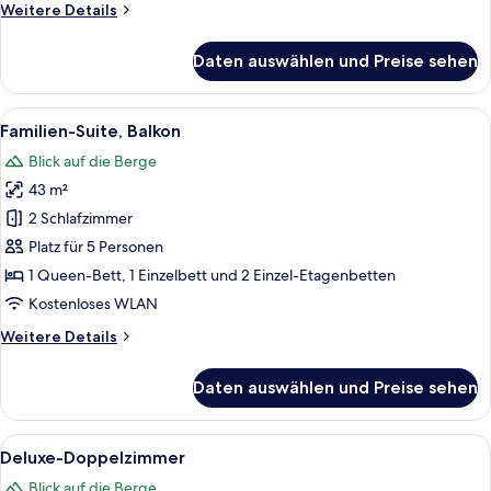
Weitere
Weitere Details
Details
für
Daten auswählen und Preise sehen
Junior-
Suite,
Balkon
Alle
Ein modernes Schlafzimmer mit einem
4
Familien-Suite, Balkon
Fotos
Blick auf die Berge
für
43 m²
Familien-
Suite,
2 Schlafzimmer
Balkon
Platz für 5 Personen
anzeigen
1 Queen-Bett, 1 Einzelbett und 2 Einzel-Etagenbetten
Kostenloses WLAN
Weitere
Weitere Details
Details
für
Daten auswählen und Preise sehen
Familien-
Suite,
Balkon
Alle
Ein modernes Hotelzimmer mit einem h
5
Deluxe-Doppelzimmer
Fotos
Blick auf die Berge