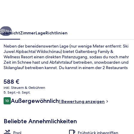
Wellness
Resort
rück
Weiter
76+
Übersicht
Zimmer
Lage
Richtlinien
Neben der beneidenswerten Lage (nur wenige Meter entfernt: Ski
Juwel Alpbachtal Wildschönau) bietet Galtenberg Family &
Wellness Resort einen direkten Pistenzugang, sodass du noch mehr
Zeit im Schnee hast und Abfahrtslauf betreiben, snowboarden und
Skilanglauf betreiben kannst. Du kannst in einem der 2 Restaurants
etwas essen und dich im Wellnessbereich mit Tiefengewebe-
Massagen, Ganzkörperwickeln oder Gesichtsbehandlungen
Der
588 €
verwöhnen lassen. Als weitere Highlights bietet dieses Hotel im
aktuelle
inkl. Steuern & Gebühren
luxuriösen Stil 2 Bars/Lounges, einen Innenpool und einen
Preis
5. Sept.–6. Sept.
Außenpool. Von Skipässen, einem Skiraum, einem Skiverleih und
Innenpool, Außenpool, Sonnenschirme
beträgt
Bewertungen
Skiunterricht profitierst du ebenfalls.
Außergewöhnlich
10
1 Bewertung anzeigen
588 €.
10 von 10.
Beliebte Annehmlichkeiten
Pool
Frühstück inbegriffen