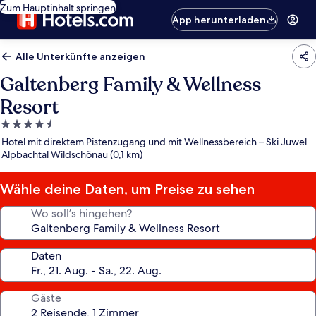
Zum Hauptinhalt springen
App herunterladen
Alle Unterkünfte anzeigen
Galtenberg Family & Wellness
Resort
4.5-
Sterne-
Hotel mit direktem Pistenzugang und mit Wellnessbereich – Ski Juwel
Unterkunft
Alpbachtal Wildschönau (0,1 km)
Wähle deine Daten, um Preise zu sehen
Wo soll’s hingehen?
Daten
Gäste