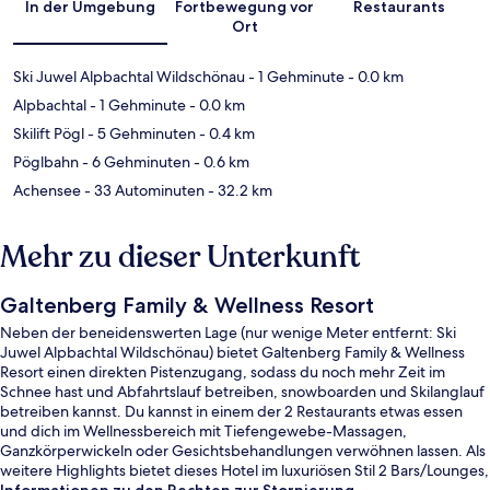
In der Umgebung
Fortbewegung vor
Restaurants
Ort
Ski Juwel Alpbachtal Wildschönau
- 1 Gehminute
- 0.0 km
Alpbachtal
- 1 Gehminute
- 0.0 km
Skilift Pögl
- 5 Gehminuten
- 0.4 km
Pöglbahn
- 6 Gehminuten
- 0.6 km
Achensee
- 33 Autominuten
- 32.2 km
Mehr zu dieser Unterkunft
Galtenberg Family & Wellness Resort
Neben der beneidenswerten Lage (nur wenige Meter entfernt: Ski
Juwel Alpbachtal Wildschönau) bietet Galtenberg Family & Wellness
Resort einen direkten Pistenzugang, sodass du noch mehr Zeit im
Schnee hast und Abfahrtslauf betreiben, snowboarden und Skilanglauf
betreiben kannst. Du kannst in einem der 2 Restaurants etwas essen
und dich im Wellnessbereich mit Tiefengewebe-Massagen,
Ganzkörperwickeln oder Gesichtsbehandlungen verwöhnen lassen. Als
weitere Highlights bietet dieses Hotel im luxuriösen Stil 2 Bars/Lounges,
einen Innenpool und einen Außenpool. Von Skipässen, einem Skiraum,
Informationen zu den Rechten zur Stornierung