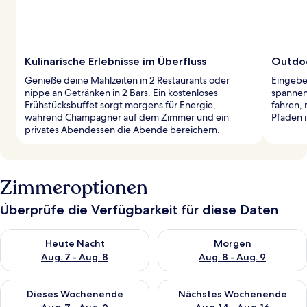
Kulinarische Erlebnisse im Überfluss
Outdoo
Genieße deine Mahlzeiten in 2 Restaurants oder
Eingebet
nippe an Getränken in 2 Bars. Ein kostenloses
spannend
Frühstücksbuffet sorgt morgens für Energie,
fahren, 
während Champagner auf dem Zimmer und ein
Pfaden 
privates Abendessen die Abende bereichern.
Zimmeroptionen
Überprüfe die Verfügbarkeit für diese Daten
Überprüfe die Verfügbarkeit für heute Nacht, Aug. 7 - Aug. 8.
Überprüfe die Verfügbarkeit f
Heute Nacht
Morgen
Aug. 7 - Aug. 8
Aug. 8 - Aug. 9
Überprüfe die Verfügbarkeit für dieses Wochenende, Aug. 7 - 
Überprüfe die Verfügbarkeit f
Dieses Wochenende
Nächstes Wochenende