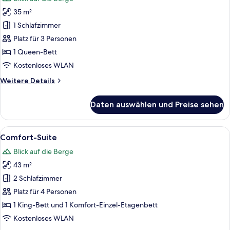
für
35 m²
Deluxe-
Doppelzimmer
1 Schlafzimmer
anzeigen
Platz für 3 Personen
1 Queen-Bett
Kostenloses WLAN
Weitere
Weitere Details
Details
für
Daten auswählen und Preise sehen
Deluxe-
Doppelzimmer
Alle
Ein modernes Schlafzimmer mit einem 
5
Comfort-Suite
Fotos
Blick auf die Berge
für
43 m²
Comfort-
Suite
2 Schlafzimmer
anzeigen
Platz für 4 Personen
1 King-Bett und 1 Komfort-Einzel-Etagenbett
Kostenloses WLAN