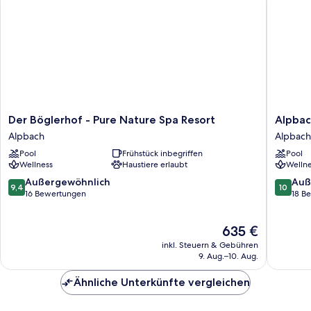
Der
Alpbach
Der Böglerhof - Pure Nature Spa Resort
Alpbac
Böglerhof
–
Alpbach
Alpbach
-
Mountai
Pool
Frühstück inbegriffen
Pool
Pure
&
Wellness
Haustiere erlaubt
Wellne
Nature
Spa
Spa
Resort
9.4
10.0
Außergewöhnlich
Auß
9,4
10
Resort
Alpbach
von
von
16 Bewertungen
18 B
Alpbach
10,
10,
Außergewöhnlich,
Außerge
Der
635 €
16
18
Preis
Bewertungen
Bewert
inkl. Steuern & Gebühren
beträgt
9. Aug.–10. Aug.
635 €
Ähnliche Unterkünfte vergleichen