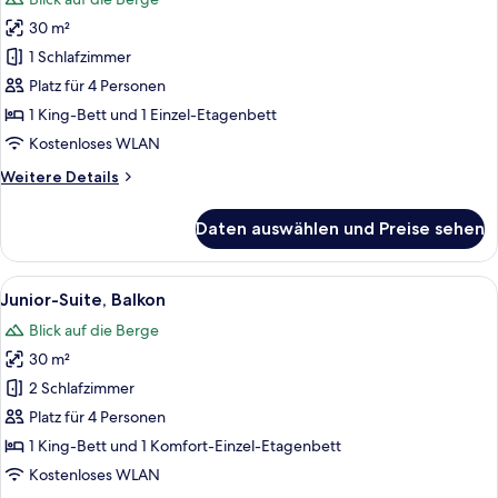
für
30 m²
Familienzimmer,
Balkon
1 Schlafzimmer
anzeigen
Platz für 4 Personen
1 King-Bett und 1 Einzel-Etagenbett
Kostenloses WLAN
Weitere
Weitere Details
Details
für
Daten auswählen und Preise sehen
Familienzimmer,
Balkon
Alle
Ein modernes Hotelzimmer mit einem g
4
Junior-Suite, Balkon
Fotos
Blick auf die Berge
für
30 m²
Junior-
Suite,
2 Schlafzimmer
Balkon
Platz für 4 Personen
anzeigen
1 King-Bett und 1 Komfort-Einzel-Etagenbett
Kostenloses WLAN