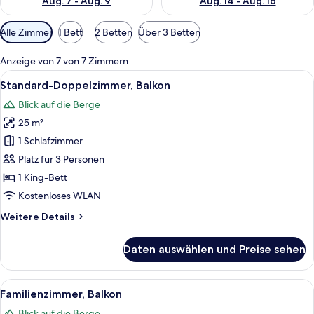
Aug. 7 - Aug. 9
Aug. 14 - Aug. 16
Verfügbare
Alle Zimmer
1 Bett
2 Betten
Über 3 Betten
Filter
für
Anzeige von 7 von 7 Zimmern
Zimmer
Alle
Ein Zimmer mit einem Bett, einem rot
4
Standard-Doppelzimmer, Balkon
Fotos
Blick auf die Berge
für
25 m²
Standard-
Doppelzimmer,
1 Schlafzimmer
Balkon
Platz für 3 Personen
anzeigen
1 King-Bett
Kostenloses WLAN
Weitere
Weitere Details
Details
für
Daten auswählen und Preise sehen
Standard-
Doppelzimmer,
Balkon
Alle
Ein Zimmer mit einem Etagenbett, ein
4
Familienzimmer, Balkon
Fotos
Blick auf die Berge