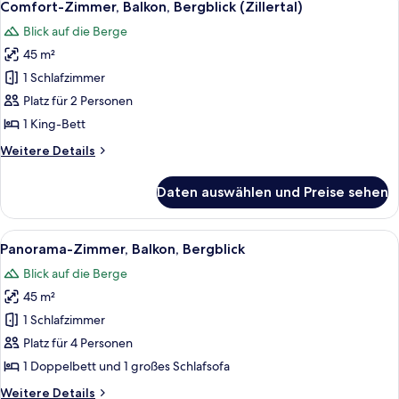
4
Bergblick
Comfort-Zimmer, Balkon, Bergblick (Zillertal)
Fotos
(Hamberg)
Blick auf die Berge
für
45 m²
Comfort-
Zimmer,
1 Schlafzimmer
Balkon,
Platz für 2 Personen
Bergblick
1 King-Bett
(Zillertal)
Weitere
Weitere Details
anzeigen
Details
für
Daten auswählen und Preise sehen
Comfort-
Zimmer,
Balkon,
Alle
Ein Hotelzimmer mit einem Bett, einem
2
Bergblick
Panorama-Zimmer, Balkon, Bergblick
Fotos
(Zillertal)
Blick auf die Berge
für
45 m²
Panorama-
Zimmer,
1 Schlafzimmer
Balkon,
Platz für 4 Personen
Bergblick
1 Doppelbett und 1 großes Schlafsofa
anzeigen
Weitere
Weitere Details