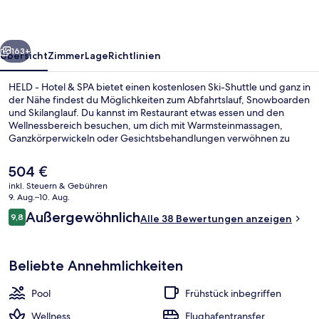
SPA
rück
Weiter
163+
Übersicht
Zimmer
Lage
Richtlinien
HELD - Hotel & SPA bietet einen kostenlosen Ski-Shuttle und ganz in
der Nähe findest du Möglichkeiten zum Abfahrtslauf, Snowboarden
und Skilanglauf. Du kannst im Restaurant etwas essen und den
Wellnessbereich besuchen, um dich mit Warmsteinmassagen,
Ganzkörperwickeln oder Gesichtsbehandlungen verwöhnen zu
lassen. Als weitere Highlights bietet dieses Hotel im luxuriösen Stil 3
Außenpools, eine Loungebar und ein Fitnesscenter. Ebenfalls
Der
504 €
vorhanden sind Skipässe und ein Skiraum.
aktuelle
inkl. Steuern & Gebühren
Preis
9. Aug.–10. Aug.
2 Innenpools, 3 Außenpools, Sonnensc
beträgt
Bewertungen
Außergewöhnlich
9,8
Alle 38 Bewertungen anzeigen
504 €.
9,8 von 10.
Beliebte Annehmlichkeiten
Pool
Frühstück inbegriffen
Wellness
Flughafentransfer