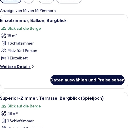
Filter
für
Anzeige von 16 von 16 Zimmern
Zimmer
Alle
Ein modernes Schlafzimmer mit einem 
2
Einzelzimmer, Balkon, Bergblick
Fotos
Blick auf die Berge
für
18 m²
Einzelzimmer,
Balkon,
1 Schlafzimmer
Bergblick
Platz für 1 Person
anzeigen
1 Einzelbett
Weitere
Weitere Details
Details
für
Daten auswählen und Preise sehen
Einzelzimmer,
Balkon,
Bergblick
Alle
Ein modernes Schlafzimmer mit einem B
5
Superior-Zimmer, Terrasse, Bergblick (Spieljoch)
Fotos
Blick auf die Berge
für
48 m²
Superior-
Zimmer,
1 Schlafzimmer
Terrasse,