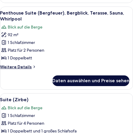
Residenz,
2
Alle
Ein modernes Schlafzimmer mit einem g
5
Schlafzimmer,
Penthouse Suite (Bergfeuer), Bergblick, Terasse, Sauna,
Fotos
Sauna,
Whirlpool
Balkon,
für
Blick auf die Berge
Bergblick
Penthouse
92 m²
Suite
1 Schlafzimmer
(Bergfeuer),
Bergblick,
Platz für 2 Personen
Terasse,
1 Doppelbett
Sauna,
Weitere
Weitere Details
Whirlpool
Details
anzeigen
für
Daten auswählen und Preise sehen
Penthouse
Suite
(Bergfeuer),
Alle
Ein Hotelzimmer mit holzgetäfelter Wa
3
Bergblick,
Suite (Zirbe)
Fotos
Terasse,
Blick auf die Berge
Sauna,
für
Whirlpool
1 Schlafzimmer
Suite
(Zirbe)
Platz für 4 Personen
anzeigen
1 Doppelbett und 1 großes Schlafsofa