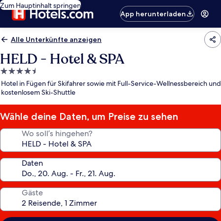
Zum Hauptinhalt springen
App herunterladen
Alle Unterkünfte anzeigen
HELD - Hotel & SPA
4.5-
Sterne-
Hotel in Fügen für Skifahrer sowie mit Full-Service-Wellnessbereich und
Unterkunft
kostenlosem Ski-Shuttle
Wähle deine Daten, um Preise zu sehen
Wo soll’s hingehen?
Daten
Gäste