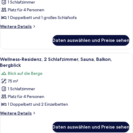
1
1 Schlafzimmer
Schlafzimmer,
Platz für 4 Personen
Sauna,
1 Doppelbett und 1 großes Schlafsofa
Bergblick
Weitere
Weitere Details
(Wellness)
Details
anzeigen
für
Daten auswählen und Preise sehen
Suite,
1
Schlafzimmer,
Alle
Ein ordentlich bezogenes Bett mit we
5
Sauna,
Wellness-Residenz, 2 Schlafzimmer, Sauna, Balkon,
Fotos
Bergblick
Bergblick
(Wellness)
für
Blick auf die Berge
Wellness-
75 m²
Residenz,
1 Schlafzimmer
2
Schlafzimmer,
Platz für 4 Personen
Sauna,
1 Doppelbett und 2 Einzelbetten
Balkon,
Weitere
Weitere Details
Bergblick
Details
anzeigen
für
Daten auswählen und Preise sehen
Wellness-