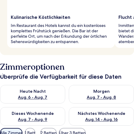
Kulinarische Köstlichkeiten
Flucht
Im Restaurant des Hotels kannst du ein kostenloses
Inmitten
komplettes Frühstück genießen. Die Bar ist der
bietet 
perfekte Ort, um nach der Erkundung der örtlichen
Wandera
Sehenswürdigkeiten zu entspannen.
atember
Zimmeroptionen
Überprüfe die Verfügbarkeit für diese Daten
Überprüfe die Verfügbarkeit für heute Nacht, Aug. 6 - Aug. 7.
Überprüfe die Verfügbarkeit f
Heute Nacht
Morgen
Aug. 6 - Aug. 7
Aug. 7 - Aug. 8
Überprüfe die Verfügbarkeit für dieses Wochenende, Aug. 7 - 
Überprüfe die Verfügbarkeit f
Dieses Wochenende
Nächstes Wochenende
Aug. 7 - Aug. 9
Aug. 14 - Aug. 16
Verfügbare
Alle Zimmer
1 Bett
2 Betten
Über 3 Betten