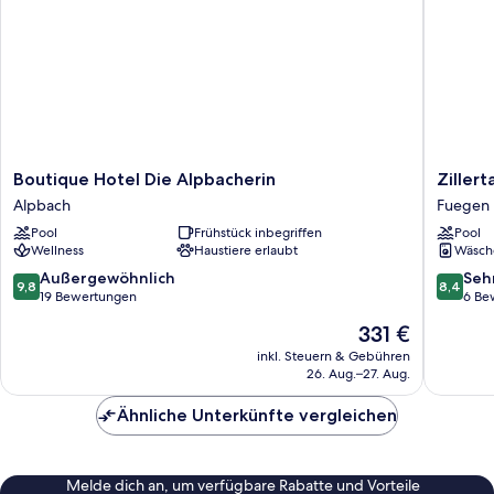
Boutique
Zillertal
Boutique Hotel Die Alpbacherin
Ziller
Hotel
Suites
Alpbach
Fuegen
Die
Fügen
Pool
Frühstück inbegriffen
Pool
Alpbacherin
by
Wellness
Haustiere erlaubt
Wäsch
Alpbach
ALPS
RESORT
9.8
8.4
Außergewöhnlich
Seh
9,8
8,4
Fuegen
von
von
19 Bewertungen
6 Be
10,
10,
Der
331 €
Außergewöhnlich,
Sehr
Preis
19
gut,
inkl. Steuern & Gebühren
beträgt
26. Aug.–27. Aug.
Bewertungen
6
331 €
Bewert
Ähnliche Unterkünfte vergleichen
Melde dich an, um verfügbare Rabatte und Vorteile