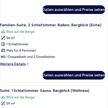
Details
für
Daten auswählen und Preise sehen
Panorama-
Zimmer,
Balkon,
Alle
Ein Hotelzimmer mit einem hölzernen K
6
Bergblick
Familien-Suite, 2 Schlafzimmer, Balkon, Bergblick (Eiche)
Fotos
Blick auf die Berge
für
56 m²
Familien-
Suite,
1 Schlafzimmer
2 Schlafzimmer,
Platz für 4 Personen
Balkon,
1 Doppelbett und 2 Einzelbetten
Bergblick
Weitere
Weitere Details
(Eiche)
Details
anzeigen
für
Daten auswählen und Preise sehen
Familien-
Suite,
2 Schlafzimmer,
Alle
Ein Schlafzimmer mit einem hölzernen
6
Balkon,
Suite, 1 Schlafzimmer, Sauna, Bergblick (Wellness)
Fotos
Bergblick
Blick auf die Berge
(Eiche)
für
59 m²
Suite,