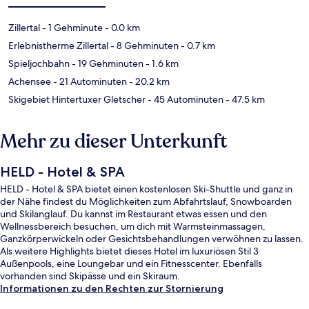
Zillertal
- 1 Gehminute
- 0.0 km
Erlebnistherme Zillertal
- 8 Gehminuten
- 0.7 km
Spieljochbahn
- 19 Gehminuten
- 1.6 km
Achensee
- 21 Autominuten
- 20.2 km
Skigebiet Hintertuxer Gletscher
- 45 Autominuten
- 47.5 km
Mehr zu dieser Unterkunft
HELD - Hotel & SPA
HELD - Hotel & SPA bietet einen kostenlosen Ski-Shuttle und ganz in
der Nähe findest du Möglichkeiten zum Abfahrtslauf, Snowboarden
und Skilanglauf. Du kannst im Restaurant etwas essen und den
Wellnessbereich besuchen, um dich mit Warmsteinmassagen,
Ganzkörperwickeln oder Gesichtsbehandlungen verwöhnen zu lassen.
Als weitere Highlights bietet dieses Hotel im luxuriösen Stil 3
Außenpools, eine Loungebar und ein Fitnesscenter. Ebenfalls
vorhanden sind Skipässe und ein Skiraum.
Informationen zu den Rechten zur Stornierung