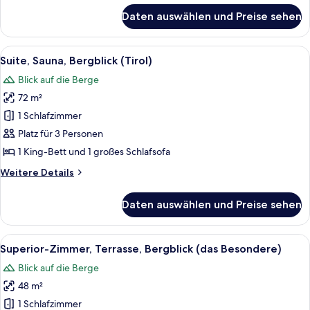
für
Daten auswählen und Preise sehen
Panoramic-
Suite,
Terrasse,
Alle
Ein modernes Schlafzimmer mit einem 
5
Bergblick
Suite, Sauna, Bergblick (Tirol)
Fotos
(Bergfeuer)
Blick auf die Berge
für
72 m²
Suite,
Sauna,
1 Schlafzimmer
Bergblick
Platz für 3 Personen
(Tirol)
1 King-Bett und 1 großes Schlafsofa
anzeigen
Weitere
Weitere Details
Details
für
Daten auswählen und Preise sehen
Suite,
Sauna,
Bergblick
Alle
Ein modernes Schlafzimmer mit einem B
4
(Tirol)
Superior-Zimmer, Terrasse, Bergblick (das Besondere)
Fotos
Blick auf die Berge
für
48 m²
Superior-
Zimmer,
1 Schlafzimmer