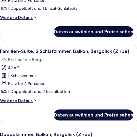
Platz für 3 Personen
Bergblick
1 Doppelbett und 1 Einzel-Schlafsofa
(Spieljoch)
Weitere
Weitere Details
anzeigen
Details
für
Daten auswählen und Preise sehen
Superior-
Zimmer,
Terrasse,
Alle
Ein Hotelzimmer mit Bett, Sessel, Schre
6
Bergblick
Familien-Suite, 2 Schlafzimmer, Balkon, Bergblick (Zirbe)
Fotos
(Spieljoch)
Blick auf die Berge
für
42 m²
Familien-
Suite,
1 Schlafzimmer
2 Schlafzimmer,
Platz für 4 Personen
Balkon,
1 Doppelbett und 2 Einzelbetten
Bergblick
Weitere
Weitere Details
(Zirbe)
Details
anzeigen
für
Daten auswählen und Preise sehen
Familien-
Suite,
2 Schlafzimmer,
Alle
Ein Holzbett mit weißen Leinen, ein N
3
Balkon,
Doppelzimmer, Balkon, Bergblick (Zirbe)