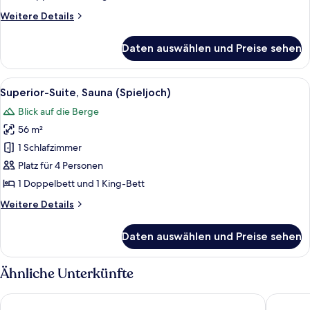
Weitere
Weitere Details
Details
für
Daten auswählen und Preise sehen
Suite
(Zirbe)
Alle
Ein Schlafzimmer mit großem Fenster, 
6
Superior-Suite, Sauna (Spieljoch)
Fotos
Blick auf die Berge
für
56 m²
Superior-
Suite,
1 Schlafzimmer
Sauna
Platz für 4 Personen
(Spieljoch)
1 Doppelbett und 1 King-Bett
anzeigen
Weitere
Weitere Details
Details
für
Daten auswählen und Preise sehen
Superior-
Suite,
Sauna
Ähnliche Unterkünfte
(Spieljoch)
Boutique Hotel Die Alpbacherin
Zillerta