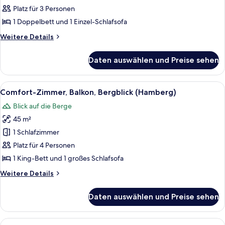
Terrasse,
Platz für 3 Personen
Bergblick
1 Doppelbett und 1 Einzel-Schlafsofa
(das
Weitere
Weitere Details
Besondere)
Details
anzeigen
für
Daten auswählen und Preise sehen
Superior-
Zimmer,
Terrasse,
Alle
Ein ordentlich bezogenes Bett mit wei
4
Bergblick
Comfort-Zimmer, Balkon, Bergblick (Hamberg)
Fotos
(das
Blick auf die Berge
Besondere)
für
45 m²
Comfort-
Zimmer,
1 Schlafzimmer
Balkon,
Platz für 4 Personen
Bergblick
1 King-Bett und 1 großes Schlafsofa
(Hamberg)
Weitere
Weitere Details
anzeigen
Details
für
Daten auswählen und Preise sehen
Comfort-
Zimmer,
Balkon,
Alle
Comfort-Zimmer, Balkon, Bergblick (Zi