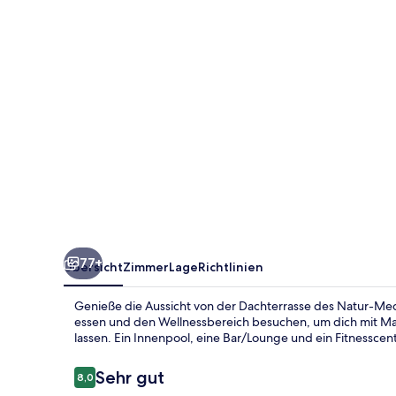
and
Health
Resort
77+
Übersicht
Zimmer
Lage
Richtlinien
Genieße die Aussicht von der Dachterrasse des Natur-Med
essen und den Wellnessbereich besuchen, um dich mit 
lassen. Ein Innenpool, eine Bar/Lounge und ein Fitnessce
Bewertungen
Sehr gut
8,0
8,0 von 10.