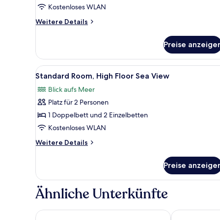
(With
Kostenloses WLAN
3
Weitere
Weitere Details
Twin
Details
Beds)
für
Preise anzeige
Dreibettzimmer,
anzeigen
Meerblick
(With
Alle
Ein Hotelzimmer mit zwei Bett
1
3
Standard Room, High Floor Sea View
Fotos
Twin
Blick aufs Meer
Beds)
für
Platz für 2 Personen
Standard
Room,
1 Doppelbett und 2 Einzelbetten
High
Kostenloses WLAN
Floor
Weitere
Weitere Details
Sea
Details
View
für
Preise anzeige
Standard
anzeigen
Room,
High
Ähnliche Unterkünfte
Floor
Sea
View
Sezgin Boutique Hotel
Ilayda Avantg