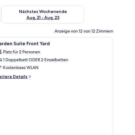
es Wochenende, Aug. 14 - Aug. 16.
Überprüfe die Verfügbarkeit für nächstes Wochenende, Aug. 2
Nächstes Wochenende
Aug. 21 - Aug. 23
Anzeige von 12 von 12 Zimmern
le
Ein Hotelzimmer mit einem großen Bett, Nac
4
rden Suite Front Yard
otos
Platz für 2 Personen
ür
1 Doppelbett ODER 2 Einzelbetten
arden
uite
Kostenloses WLAN
ront
itere
itere Details
ard
tails
r
nzeigen
arden
ite
ont
rd