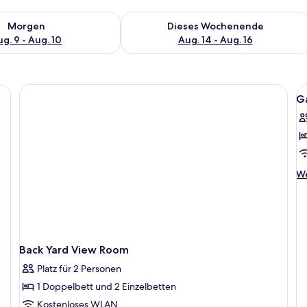
 - Aug. 9.
 Verfügbarkeit für morgen, Aug. 9 - Aug. 10.
Überprüfe die Verfügbarkeit für dies
Morgen
Dieses Wochenende
g. 9 - Aug. 10
Aug. 14 - Aug. 16
Al
Ga
F
f
G
S
F
We
We
Y
De
fü
a
G
Su
Fr
Ya
Back Yard View Room
Platz für 2 Personen
1 Doppelbett und 2 Einzelbetten
Kostenloses WLAN