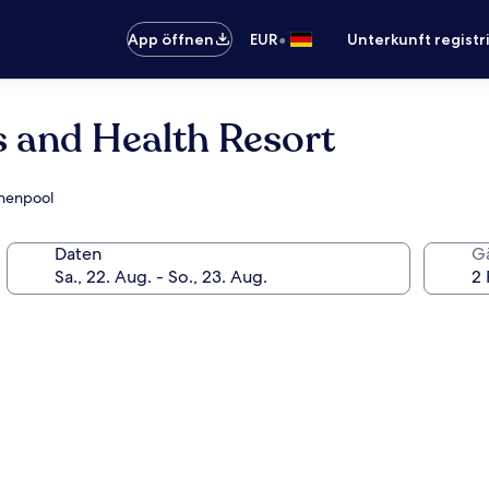
•
App öffnen
EUR
Unterkunft registr
 and Health Resort
nnenpool
Daten
G