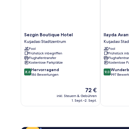
Sezgin
Ilayda
Sezgin Boutique Hotel
Ilayda Avan
Boutique
Avantgarde
Kuşadası Stadtzentrum
Kuşadası Sta
Hotel
Hotel
Pool
Pool
Kuşadası
Kuşadası
Frühstück inbegriffen
Frühstück inb
Stadtzentrum
Stadtzentrum
Flughafentransfer
Flughafentra
Kostenlose Parkplätze
Kostenlose P
8.6
9.0
Hervorragend
Wunderb
8,6
9,0
von
von
186 Bewertungen
997 Bewer
10,
10,
Hervorragend,
Wunderbar,
Der
72 €
186
997
Preis
Bewertungen
Bewertungen
inkl. Steuern & Gebühren
beträgt
1. Sept.–2. Sept.
72 €