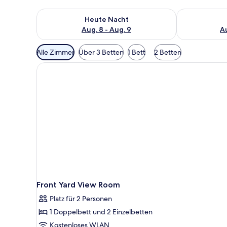
Überprüfe die Verfügbarkeit für heute Nacht, Aug. 8
Überprüfe die
Heute Nacht
Aug. 8 - Aug. 9
Au
Verfügbare
Alle Zimmer
Über 3 Betten
1 Bett
2 Betten
Filter
für
Zimmer
Front Yard View Room
Platz für 2 Personen
1 Doppelbett und 2 Einzelbetten
Kostenloses WLAN