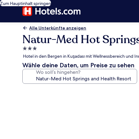
Zum Hauptinhalt springen
Alle Unterkünfte anzeigen
Natur-Med Hot Springs
3.0-
Sterne-
Hotel in den Bergen in Kuşadası mit Wellnessbereich und I
Unterkunft
Wähle deine Daten, um Preise zu sehen
Wo soll’s hingehen?
Fotogalerie
von
Natur-
Med
Hot
Springs