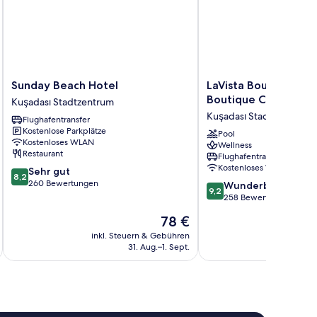
Sunday
LaVista
Sunday Beach Hotel
LaVista Boutique Hot
Beach
Boutique
Boutique Class
Kuşadası Stadtzentrum
Hotel
Hotel
Kuşadası Stadtzentrum
Flughafentransfer
Kuşadası
&
Kostenlose Parkplätze
Stadtzentrum
Spa
Pool
Kostenloses WLAN
Wellness
-
Restaurant
Flughafentransfer
Boutique
Kostenloses WLAN
8.2
Sehr gut
Class
8,2
von
260 Bewertungen
9.2
Kuşadası
Wunderbar
9,2
10,
von
Stadtzentrum
258 Bewertungen
Sehr
10,
Der
78 €
gut,
Wunderbar,
Preis
260
258
inkl. Steuern & Gebühren
inkl. S
beträgt
Bewertungen
31. Aug.–1. Sept.
Bewertungen
78 €