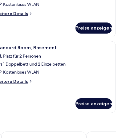
nzeigen
Kostenloses WLAN
itere
itere Details
tails
r
Preise anzeigen
eibettzimmer,
rgblick
m Schreibtisch mit Stuhl, einem Fernseher und einem Spiegel.
le
Ein Hotelzimmer mit zwei Betten, einem Schr
1
tandard Room, Basement
otos
Platz für 2 Personen
ür
1 Doppelbett und 2 Einzelbetten
tandard
oom,
Kostenloses WLAN
asement
itere
itere Details
nzeigen
tails
r
andard
om,
Preise anzeigen
asement
Sunday Beach Hotel
LaVista Boutique Hotel