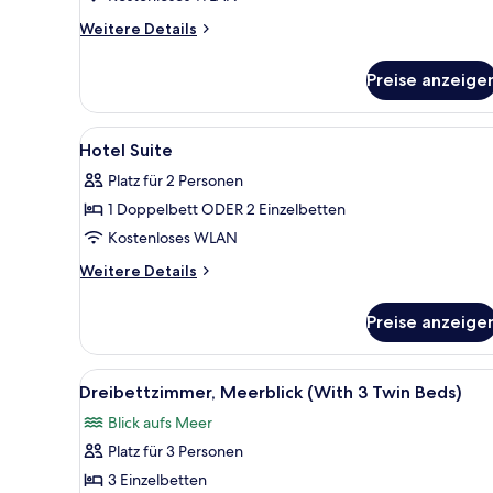
Weitere
Weitere Details
Details
für
Preise anzeige
Front
Yard
View
Alle
Ein kleiner, gut beleuchteter 
2
Room
Hotel Suite
Fotos
Platz für 2 Personen
für
1 Doppelbett ODER 2 Einzelbetten
Hotel
Suite
Kostenloses WLAN
anzeigen
Weitere
Weitere Details
Details
für
Preise anzeige
Hotel
Suite
Alle
Ein Zimmer mit zwei Einzelbet
1
Dreibettzimmer, Meerblick (With 3 Twin Beds)
Fotos
Blick aufs Meer
für
Platz für 3 Personen
Dreibettzimmer,
Meerblick
3 Einzelbetten