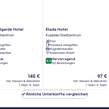
Eliada
tgarde Hotel
Eliada Hotel
Hotel
dtzentrum
Kuşadası Stadtzentrum
Kuşadası
Pool
Stadtzentrum
egriffen
Frühstück inbegriffen
nsfer
Flughafentransfer
arkplätze
Kostenloses WLAN
8.6
ar
Hervorragend
8,6
von
tungen
122 Bewertungen
10,
Hervorragend,
Der
Der
145 €
97 €
122
Preis
Preis
Bewertungen
inkl. Steuern & Gebühren
inkl. Steuern & Gebühren
beträgt
beträgt
1. Sept.–2. Sept.
1. Sept.–2. Sept.
145 €
97 €
Ähnliche Unterkünfte vergleichen