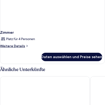
Zimmer
Platz für 4 Personen
Weitere
Weitere Details
Details
für
Daten auswählen und Preise sehen
Zimmer
Ähnliche Unterkünfte
Doubletree By Hilton Kusadasi - Special Class
Elite Wo