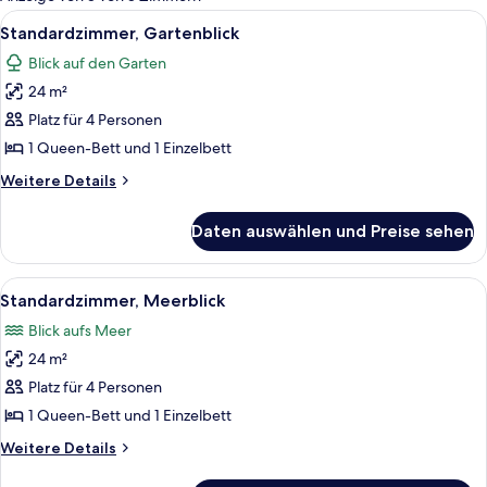
Zimmer
Alle
Ein modernes Hotelzimmer mit einem gr
12
Standardzimmer, Gartenblick
Fotos
Blick auf den Garten
für
24 m²
Standardzimmer,
Gartenblick
Platz für 4 Personen
anzeigen
1 Queen-Bett und 1 Einzelbett
Weitere
Weitere Details
Details
für
Daten auswählen und Preise sehen
Standardzimmer,
Gartenblick
Alle
Ein modernes Hotelzimmer mit einem gr
17
Standardzimmer, Meerblick
Fotos
Blick aufs Meer
für
24 m²
Standardzimmer,
Meerblick
Platz für 4 Personen
anzeigen
1 Queen-Bett und 1 Einzelbett
Weitere
Weitere Details
Details
für