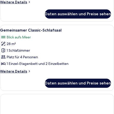
Weitere
Weitere Details
Details
für
Daten auswählen und Preise sehen
Blue
Suite
Alle
Ein Hotelzimmer mit einem Etagenbett,
4
Gemeinsamer Classic-Schlafsaal
Fotos
Blick aufs Meer
für
28 m²
Gemeinsamer
Classic-
1 Schlafzimmer
Schlafsaal
Platz für 4 Personen
anzeigen
1 Einzel-Etagenbett und 2 Einzelbetten
Weitere
Weitere Details
Details
für
Daten auswählen und Preise sehen
Gemeinsamer
Classic-
Schlafsaal