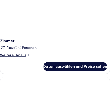
Zimmer
Platz für 4 Personen
Weitere
Weitere Details
Details
für
Daten auswählen und Preise sehen
Zimmer