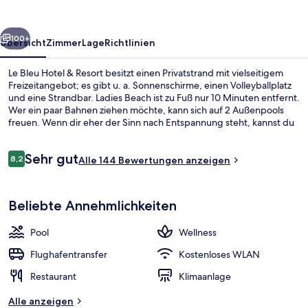
Resort
rück
Weiter
100+
Übersicht
Zimmer
Lage
Richtlinien
Le Bleu Hotel & Resort besitzt einen Privatstrand mit vielseitigem
Freizeitangebot; es gibt u. a. Sonnenschirme, einen Volleyballplatz
und eine Strandbar. Ladies Beach ist zu Fuß nur 10 Minuten entfernt.
Wer ein paar Bahnen ziehen möchte, kann sich auf 2 Außenpools
freuen. Wenn dir eher der Sinn nach Entspannung steht, kannst du
dich im Wellnessbereich mit Massagen, Gesichtsbehandlungen und
Maniküre und Pediküre verwöhnen lassen. Das
Bewertungen
Sehr gut
Gastronomieangebot umfasst 3 Restaurants und 2 Poolbars. Als
8,2
Alle 144 Bewertungen anzeigen
8,2 von 10.
weitere Highlights bietet dieses Hotel im luxuriösen Stil einen
Nachtclub, einen kostenlosen Kinderclub und eine Loungebar.
2 Außenpools, Liegestühle
Beliebte Annehmlichkeiten
Pool
Wellness
Flughafentransfer
Kostenloses WLAN
Restaurant
Klimaanlage
Alle anzeigen