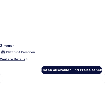
Zimmer
Platz für 4 Personen
Weitere
Weitere Details
Details
für
Daten auswählen und Preise sehen
Zimmer