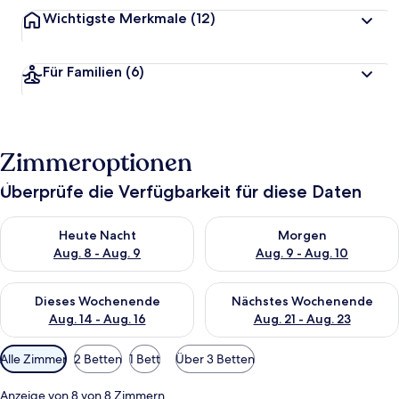
Wichtigste Merkmale
(12)
Für Familien
(6)
Zimmeroptionen
Überprüfe die Verfügbarkeit für diese Daten
Überprüfe die Verfügbarkeit für heute Nacht, Aug. 8 - Aug. 9.
Überprüfe die Verfügbarkeit f
Heute Nacht
Morgen
Aug. 8 - Aug. 9
Aug. 9 - Aug. 10
Überprüfe die Verfügbarkeit für dieses Wochenende, Aug. 14 -
Überprüfe die Verfügbarkeit f
Dieses Wochenende
Nächstes Wochenende
Aug. 14 - Aug. 16
Aug. 21 - Aug. 23
Verfügbare
Alle Zimmer
2 Betten
1 Bett
Über 3 Betten
Filter
für
Anzeige von 8 von 8 Zimmern