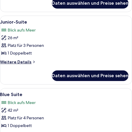
Daten auswählen und Preise sehen
Standardzimmer,
Meerblick
Alle
Ein modernes Hotelzimmer mit einem w
5
Junior-Suite
Fotos
Blick aufs Meer
für
26 m²
Junior-
Suite
Platz für 3 Personen
anzeigen
1 Doppelbett
Weitere
Weitere Details
Details
für
Daten auswählen und Preise sehen
Junior-
Suite
Alle
Ein Schlafzimmer mit einem großen Be
6
Blue Suite
Fotos
Blick aufs Meer
für
42 m²
Blue
Suite
Platz für 4 Personen
anzeigen
1 Doppelbett