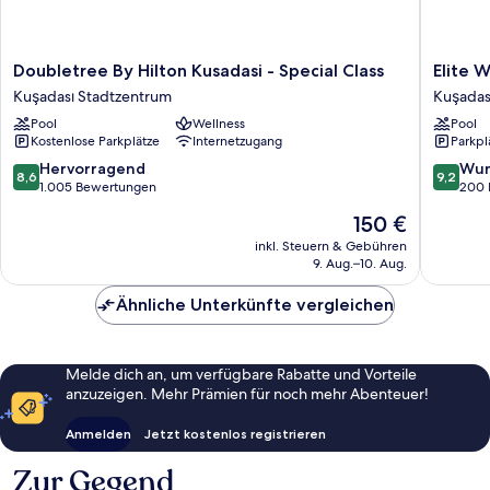
Doubletree
Elite
Doubletree By Hilton Kusadasi - Special Class
Elite 
By
World
Kuşadası Stadtzentrum
Kuşadas
Hilton
Kuşadas
Pool
Wellness
Pool
Kusadasi
Kuşadas
Kostenlose Parkplätze
Internetzugang
Parkpl
-
Stadtze
Special
8.6
9.2
Hervorragend
Wun
8,6
9,2
Class
von
von
1.005 Bewertungen
200 
Kuşadası
10,
10,
Der
150 €
Stadtzentrum
Hervorragend,
Wunder
Preis
1.005
200
inkl. Steuern & Gebühren
beträgt
9. Aug.–10. Aug.
Bewertungen
Bewert
150 €
Ähnliche Unterkünfte vergleichen
Melde dich an, um verfügbare Rabatte und Vorteile
anzuzeigen. Mehr Prämien für noch mehr Abenteuer!
Anmelden
Jetzt kostenlos registrieren
Zur Gegend