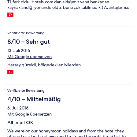
TL fark oldu. Hotels.com dan aldığımız yanıt bankadan
kaynaklandığı yönünde oldu, buna çok takılmadık.) Avantajları ise
yemekler gayet güzel ve çeşitli, yorumlarda yemeklerdeki çeşit
az yorumlarına bakmayın. Deniz güzel, havuz kalabalık da olsa
temiz ve güzeldi. Otelin dezavantajlarına gelince yemek saatleri
gün içine yayılmıyor. Öğle yemeğini kaçırırsanız 15.30 a kadar
Verifizierte Bewertung
beklemek zorundasınız. Sabah kahvaltısı 10 da bitiyor, yazın
yapılan bir tatil için bu saat çok erken. Eğlence olanağı kısıtlı,
8/10 – Sehr gut
disko vs kapatmışlar, açıklama da şu içerisi çok sıcak oluyor klima
13. Juli 2016
vs yok. Bu açıdan sizi Kuşadasında paralı disko tura götürüyorlar.
Mit Google übersetzen
Böyle bir otele yakışmayan bir durum.
Hersey güzeldi, bölgedeki en iyilerden
Verifizierte Bewertung
4/10 – Mittelmäßig
6. Juli 2016
Mit Google übersetzen
All in all OK
We were on our honeymoon holidays and from the hotel they
offered us a bottle of wine and fruits and brought breakfast to