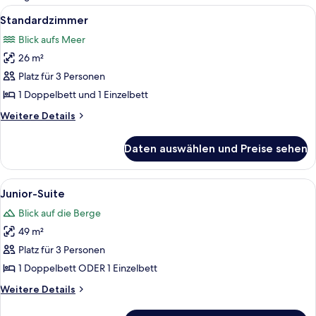
Zimmer
Alle
Standardzimmer | Minibar, Zimmersafe, 
4
Standardzimmer
Fotos
Blick aufs Meer
für
26 m²
Standardzimmer
anzeigen
Platz für 3 Personen
1 Doppelbett und 1 Einzelbett
Weitere
Weitere Details
Details
für
Daten auswählen und Preise sehen
Standardzimmer
Alle
Junior-Suite | Minibar, Zimmersafe, Sch
5
Junior-Suite
Fotos
Blick auf die Berge
für
49 m²
Junior-
Suite
Platz für 3 Personen
anzeigen
1 Doppelbett ODER 1 Einzelbett
Weitere
Weitere Details
Details
für