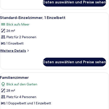
Daten auswählen und Preise sehen
Junior-
Suite
Alle
Dusche, kostenlose Toilettenartikel, 
2
Standard-Einzelzimmer, 1 Einzelbett
Fotos
Blick aufs Meer
für
26 m²
Standard-
Einzelzimmer,
Platz für 2 Personen
1 Einzelbett
1 Einzelbett
anzeigen
Weitere
Weitere Details
Details
für
Daten auswählen und Preise sehen
Standard-
Einzelzimmer,
1 Einzelbett
Alle
LED-Fernseher
3
Familienzimmer
Fotos
Blick auf den Garten
für
28 m²
Familienzimmer
anzeigen
Platz für 4 Personen
1 Doppelbett und 1 Einzelbett