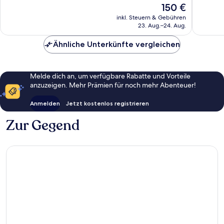
Der
150 €
Stadtzentrum
Hervorragend,
Wunder
Preis
1.008
997
inkl. Steuern & Gebühren
beträgt
23. Aug.–24. Aug.
Bewertungen
Bewert
150 €
Ähnliche Unterkünfte vergleichen
Melde dich an, um verfügbare Rabatte und Vorteile
anzuzeigen. Mehr Prämien für noch mehr Abenteuer!
Anmelden
Jetzt kostenlos registrieren
Zur Gegend