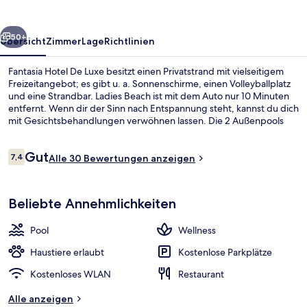
rück
Weiter
50+
Übersicht
Zimmer
Lage
Richtlinien
Fantasia Hotel De Luxe besitzt einen Privatstrand mit vielseitigem
Freizeitangebot; es gibt u. a. Sonnenschirme, einen Volleyballplatz
und eine Strandbar. Ladies Beach ist mit dem Auto nur 10 Minuten
entfernt. Wenn dir der Sinn nach Entspannung steht, kannst du dich
mit Gesichtsbehandlungen verwöhnen lassen. Die 2 Außenpools
und der Innenpool dagegen versprechen Badespaß pur. Nostalgia
ist auf internationale Küche spezialisiert und serviert Frühstück,
Bewertungen
Gut
Mittagessen und Abendessen. Als weitere Highlights bietet dieses
7,4
Alle 30 Bewertungen anzeigen
7,4 von 10.
Hotel im luxuriösen Stil einen kostenlosen Kinderclub, eine Poolbar
und ein Fitnesscenter.
Außenbereich
Beliebte Annehmlichkeiten
Pool
Wellness
Haustiere erlaubt
Kostenlose Parkplätze
Kostenloses WLAN
Restaurant
Alle anzeigen