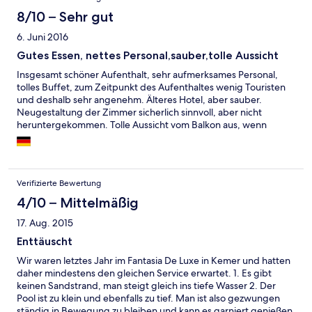
8/10 – Sehr gut
6. Juni 2016
Gutes Essen, nettes Personal,sauber,tolle Aussicht
Insgesamt schöner Aufenthalt, sehr aufmerksames Personal,
tolles Buffet, zum Zeitpunkt des Aufenthaltes wenig Touristen
und deshalb sehr angenehm. Älteres Hotel, aber sauber.
Neugestaltung der Zimmer sicherlich sinnvoll, aber nicht
heruntergekommen. Tolle Aussicht vom Balkon aus, wenn
Meerblick. Leider keine Promenade. Spaziergänge am Meer vor
dem Hotel nicht möglich. Direkte Meerlage, aber kein
Sandstrand.
Verifizierte Bewertung
4/10 – Mittelmäßig
17. Aug. 2015
Enttäuscht
Wir waren letztes Jahr im Fantasia De Luxe in Kemer und hatten
daher mindestens den gleichen Service erwartet. 1. Es gibt
keinen Sandstrand, man steigt gleich ins tiefe Wasser 2. Der
Pool ist zu klein und ebenfalls zu tief. Man ist also gezwungen
ständig in Bewegung zu bleiben und kann es garniert genießen