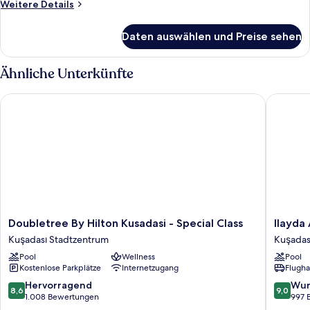
Weitere
Weitere Details
Details
für
Daten auswählen und Preise sehen
Familienzimmer
Ähnliche Unterkünfte
Doubletree By Hilton Kusadasi - Special Class
Ilayda A
Doubletree
Ilayda
Doubletree By Hilton Kusadasi - Special Class
Ilayda
By
Avantga
Kuşadası Stadtzentrum
Kuşadas
Hilton
Hotel
Pool
Wellness
Pool
Kusadasi
Kuşadas
Kostenlose Parkplätze
Internetzugang
Flugha
-
Stadtze
Special
8.6
9.0
Hervorragend
Wun
8,6
9,0
Class
von
von
1.008 Bewertungen
997 
Kuşadası
10,
10,