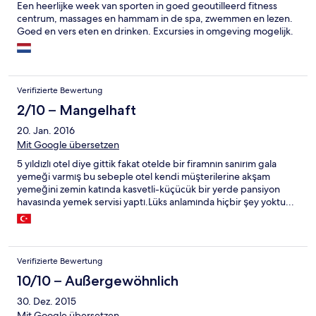
Een heerlijke week van sporten in goed geoutilleerd fitness
centrum, massages en hammam in de spa, zwemmen en lezen.
Goed en vers eten en drinken. Excursies in omgeving mogelijk.
Verifizierte Bewertung
2/10 – Mangelhaft
20. Jan. 2016
Mit Google übersetzen
5 yıldızlı otel diye gittik fakat otelde bir firamnın sanırım gala
yemeği varmış bu sebeple otel kendi müşterilerine akşam
yemeğini zemin katında kasvetli-küçücük bir yerde pansiyon
havasında yemek servisi yaptı.Lüks anlamında hiçbir şey yoktu...
Verifizierte Bewertung
10/10 – Außergewöhnlich
30. Dez. 2015
Mit Google übersetzen