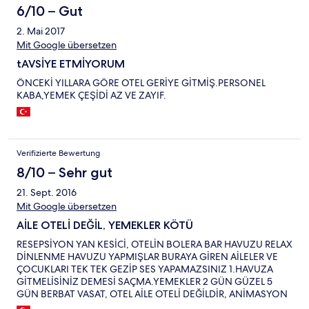
6/10 – Gut
2. Mai 2017
Mit Google übersetzen
tAVSİYE ETMİYORUM
ÖNCEKİ YILLARA GÖRE OTEL GERİYE GİTMİŞ.PERSONEL
KABA,YEMEK ÇEŞİDİ AZ VE ZAYIF.
Verifizierte Bewertung
8/10 – Sehr gut
21. Sept. 2016
Mit Google übersetzen
AİLE OTELİ DEĞİL, YEMEKLER KÖTÜ
RESEPSİYON YAN KESİCİ, OTELİN BOLERA BAR HAVUZU RELAX
DİNLENME HAVUZU YAPMIŞLAR BURAYA GİREN AİLELER VE
ÇOCUKLARI TEK TEK GEZİP SES YAPAMAZSINIZ 1.HAVUZA
GİTMELİSİNİZ DEMESİ SAÇMA.YEMEKLER 2 GÜN GÜZEL 5
GÜN BERBAT VASAT, OTEL AİLE OTELİ DEĞİLDİR, ANİMASYON
EKİBİ PROFESYONEL DEĞİL,