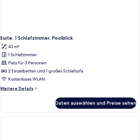
Suite, 1 Schlafzimmer, Poolblick
43 m²
1 Schlafzimmer
Platz für 3 Personen
2 Einzelbetten und 1 großes Schlafsofa
Kostenloses WLAN
Weitere
Weitere Details
Details
für
Daten auswählen und Preise sehen
Suite,
1
Schlafzimmer,
Poolblick