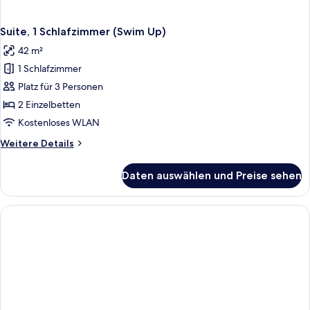
Suite, 1 Schlafzimmer (Swim Up)
42 m²
1 Schlafzimmer
Platz für 3 Personen
2 Einzelbetten
Kostenloses WLAN
Weitere
Weitere Details
Details
für
Daten auswählen und Preise sehen
Suite,
1
Schlafzimmer
(Swim
Up)