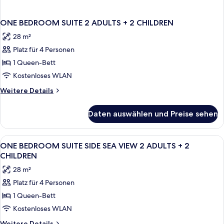
ONE BEDROOM SUITE 2 ADULTS + 2 CHILDREN
28 m²
Platz für 4 Personen
1 Queen-Bett
Kostenloses WLAN
Weitere
Weitere Details
Details
für
Daten auswählen und Preise sehen
ONE
BEDROOM
SUITE
Alle
Ein modernes Hotelzimmer mit einer Si
1
2
ONE BEDROOM SUITE SIDE SEA VIEW 2 ADULTS + 2
Fotos
ADULTS
CHILDREN
+
für
28 m²
2
ONE
CHILDREN
Platz für 4 Personen
BEDROOM
1 Queen-Bett
SUITE
SIDE
Kostenloses WLAN
SEA
Weitere
Weitere Details