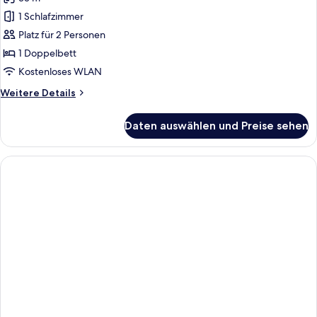
1 Schlafzimmer
Platz für 2 Personen
1 Doppelbett
Kostenloses WLAN
Weitere
Weitere Details
Details
für
Daten auswählen und Preise sehen
Studio