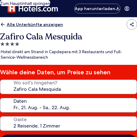
Zum Hauptinhalt springen
App herunterladen
Alle Unterkünfte anzeigen
Zafiro Cala Mesquida
4.0-
Sterne-
Hotel direkt am Strand in Capdepera mit 3 Restaurants und Full-
Unterkunft
Service-Wellnessbereich
Wähle deine Daten, um Preise zu sehen
Wo soll’s hingehen?
Daten
Gäste