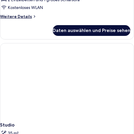
Kostenloses WLAN
Weitere
Weitere Details
Details
für
Daten auswählen und Preise sehen
Suite,
1
Schlafzimmer
Studio
35 m²