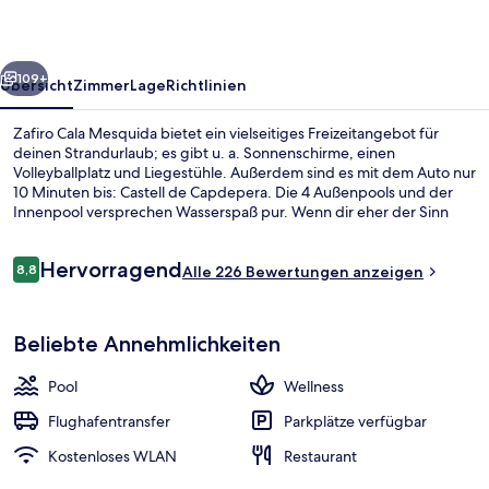
rück
Weiter
109+
Übersicht
Zimmer
Lage
Richtlinien
Zafiro Cala Mesquida bietet ein vielseitiges Freizeitangebot für
deinen Strandurlaub; es gibt u. a. Sonnenschirme, einen
Volleyballplatz und Liegestühle. Außerdem sind es mit dem Auto nur
10 Minuten bis: Castell de Capdepera. Die 4 Außenpools und der
Innenpool versprechen Wasserspaß pur. Wenn dir eher der Sinn
nach Entspannung steht, kannst du dich im Wellnessbereich mit
Massagen, Gesichtsbehandlungen und Körperbehandlungen
Bewertungen
Hervorragend
verwöhnen lassen. Caprice, eins von 3 Restaurants, serviert
8,8
Alle 226 Bewertungen anzeigen
8,8 von 10.
internationale Küche und ist zum Frühstück, Mittagessen und
Abendessen geöffnet. Du kannst dich auf 2 Poolbars und einen
Innenpool, 4 Außenpools, Sonnenschi
kostenlosen Kinderclub freuen. Die Zimmer sind mit Kühlschränken
Beliebte Annehmlichkeiten
und Mikrowellen versehen.
Pool
Wellness
Flughafentransfer
Parkplätze verfügbar
Kostenloses WLAN
Restaurant