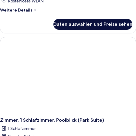
Kostenloses WLAN
Weitere
Weitere Details
Details
für
Daten auswählen und Preise sehen
Penthouse,
1
Schlafzimmer,
Terrasse,
eingeschränkter
Meerblick
(Suite
Side)
Zimmer, 1 Schlafzimmer, Poolblick (Park Suite)
1 Schlafzimmer