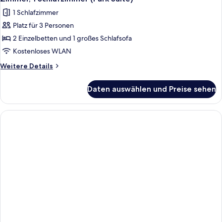
1 Schlafzimmer
Platz für 3 Personen
2 Einzelbetten und 1 großes Schlafsofa
Kostenloses WLAN
Weitere
Weitere Details
Details
für
Daten auswählen und Preise sehen
Zimmer,
1
Schlafzimmer
(Park
Suite)