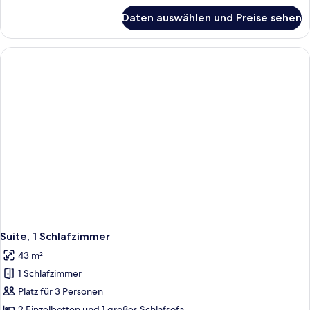
für
Daten auswählen und Preise sehen
Penthouse,
1
Schlafzimmer
(Suite)
Suite, 1 Schlafzimmer
43 m²
1 Schlafzimmer
Platz für 3 Personen
2 Einzelbetten und 1 großes Schlafsofa