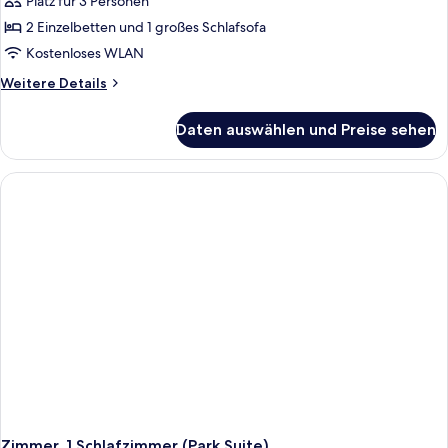
Platz für 3 Personen
2 Einzelbetten und 1 großes Schlafsofa
Kostenloses WLAN
Weitere
Weitere Details
Details
für
Daten auswählen und Preise sehen
Zimmer,
1
Schlafzimmer,
Poolblick
(Park
Suite)
Zimmer, 1 Schlafzimmer (Park Suite)