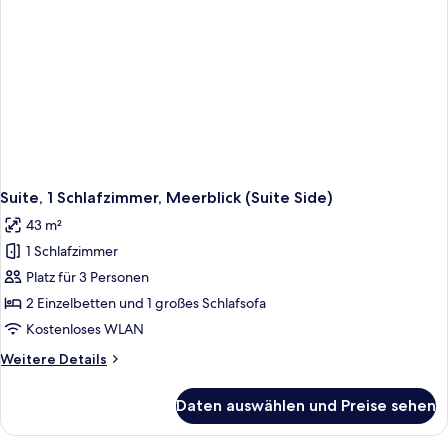
Suite, 1 Schlafzimmer, Meerblick (Suite Side)
43 m²
1 Schlafzimmer
Platz für 3 Personen
2 Einzelbetten und 1 großes Schlafsofa
Kostenloses WLAN
Weitere
Weitere Details
Details
für
Daten auswählen und Preise sehen
Suite,
1
Schlafzimmer,