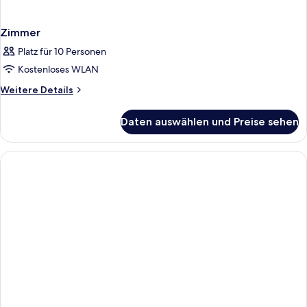
Zimmer
Platz für 10 Personen
Kostenloses WLAN
Weitere
Weitere Details
Details
für
Daten auswählen und Preise sehen
Zimmer