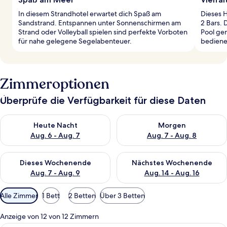
In diesem Strandhotel erwartet dich Spaß am
Dieses H
Sandstrand. Entspannen unter Sonnenschirmen am
2 Bars. 
Strand oder Volleyball spielen sind perfekte Vorboten
Pool ge
für nahe gelegene Segelabenteuer.
bediene
Zimmeroptionen
Überprüfe die Verfügbarkeit für diese Daten
Überprüfe die Verfügbarkeit für heute Nacht, Aug. 6 - Aug. 7.
Überprüfe die Verfügbarkeit f
Heute Nacht
Morgen
Aug. 6 - Aug. 7
Aug. 7 - Aug. 8
Überprüfe die Verfügbarkeit für dieses Wochenende, Aug. 7 - 
Überprüfe die Verfügbarkeit f
Dieses Wochenende
Nächstes Wochenende
Aug. 7 - Aug. 9
Aug. 14 - Aug. 16
Verfügbare
Alle Zimmer
1 Bett
2 Betten
Über 3 Betten
Filter
für
Anzeige von 12 von 12 Zimmern
Zimmer