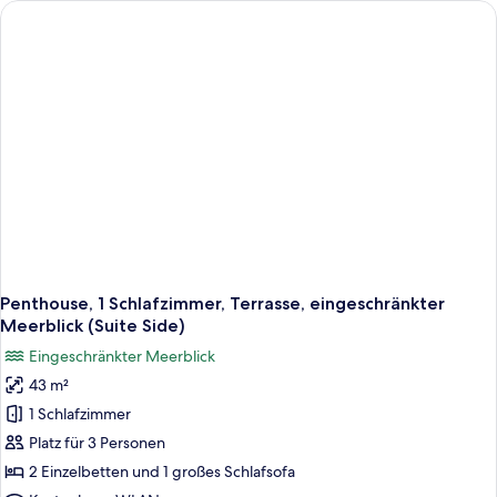
Meerblick
(Suite
Side)
Penthouse, 1 Schlafzimmer, Terrasse, eingeschränkter
Meerblick (Suite Side)
Eingeschränkter Meerblick
43 m²
1 Schlafzimmer
Platz für 3 Personen
2 Einzelbetten und 1 großes Schlafsofa