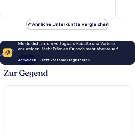
Hervorragend,
Sehr
67
gut,
Bewertungen
55
Bewert
Ähnliche Unterkünfte vergleichen
Melde dich an, um verfügbare Rabatte und Vorteile
anzuzeigen. Mehr Prämien für noch mehr Abenteuer!
Anmelden
Jetzt kostenlos registrieren
Zur Gegend