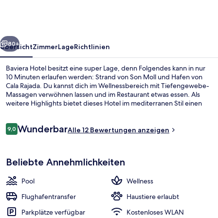
rück
Weiter
80+
Übersicht
Zimmer
Lage
Richtlinien
Baviera Hotel besitzt eine super Lage, denn Folgendes kann in nur
10 Minuten erlaufen werden: Strand von Son Moll und Hafen von
Cala Rajada. Du kannst dich im Wellnessbereich mit Tiefengewebe-
Massagen verwöhnen lassen und im Restaurant etwas essen. Als
weitere Highlights bietet dieses Hotel im mediterranen Stil einen
Außenpool, eine Poolbar und einen Fitnessbereich.
Bewertungen
Wunderbar
9,0
Alle 12 Bewertungen anzeigen
9,0 von 10.
Terrasse/Patio
Beliebte Annehmlichkeiten
Pool
Wellness
Flughafentransfer
Haustiere erlaubt
Parkplätze verfügbar
Kostenloses WLAN