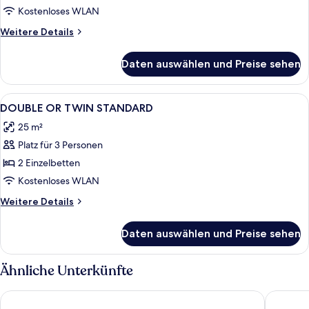
Kostenloses WLAN
Weitere
Weitere Details
Details
für
Daten auswählen und Preise sehen
Zimmer
Alle
Minibar (mit einigen kostenlosen Artik
4
DOUBLE OR TWIN STANDARD
Fotos
25 m²
für
Platz für 3 Personen
DOUBLE
OR
2 Einzelbetten
TWIN
Kostenloses WLAN
STANDARD
Weitere
Weitere Details
anzeigen
Details
für
Daten auswählen und Preise sehen
DOUBLE
OR
TWIN
Ähnliche Unterkünfte
STANDARD
Hotel HSM Regana
Parque N