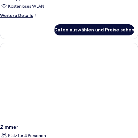
Kostenloses WLAN
Weitere
Weitere Details
Details
für
Daten auswählen und Preise sehen
Einzelzimmer,
Balkon
Zimmer
Platz für 4 Personen