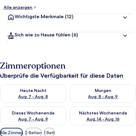
Alle anzeigen
Wichtigste Merkmale
(12)
Sich wie zu Hause fühlen
(6)
Zimmeroptionen
Überprüfe die Verfügbarkeit für diese Daten
Überprüfe die Verfügbarkeit für heute Nacht, Aug. 7 - Aug. 8.
Überprüfe die Verfügbarkeit f
Heute Nacht
Morgen
Aug. 7 - Aug. 8
Aug. 8 - Aug. 9
Überprüfe die Verfügbarkeit für dieses Wochenende, Aug. 7 - 
Überprüfe die Verfügbarkeit f
Dieses Wochenende
Nächstes Wochenende
Aug. 7 - Aug. 9
Aug. 14 - Aug. 16
Verfügbare
Alle Zimmer
2 Betten
1 Bett