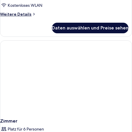
Kostenloses WLAN
Weitere
Weitere Details
Details
für
Daten auswählen und Preise sehen
Zimmer
Zimmer
Platz für 6 Personen