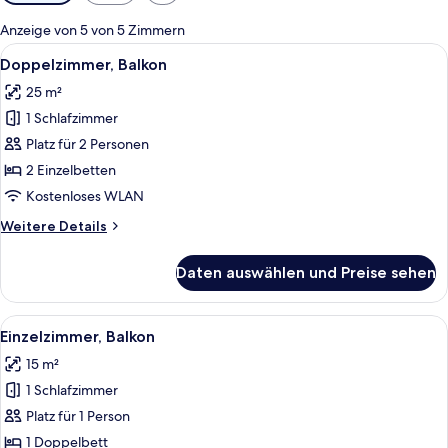
Filter
für
Anzeige von 5 von 5 Zimmern
Zimmer
Alle
Ein Hotelzimmer mit Bett, Schreibtisch
8
Doppelzimmer, Balkon
Fotos
25 m²
für
1 Schlafzimmer
Doppelzimmer,
Balkon
Platz für 2 Personen
anzeigen
2 Einzelbetten
Kostenloses WLAN
Weitere
Weitere Details
Details
für
Daten auswählen und Preise sehen
Doppelzimmer,
Balkon
Alle
Ein Balkon mit zwei Stühlen, einem T
5
Einzelzimmer, Balkon
Fotos
15 m²
für
1 Schlafzimmer
Einzelzimmer,
Balkon
Platz für 1 Person
anzeigen
1 Doppelbett