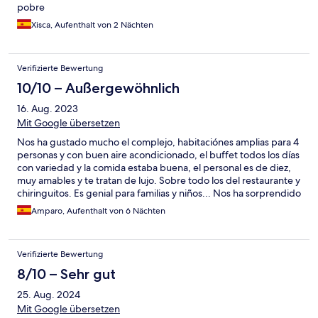
pobre
Xisca, Aufenthalt von 2 Nächten
Verifizierte Bewertung
10/10 – Außergewöhnlich
16. Aug. 2023
Mit Google übersetzen
Nos ha gustado mucho el complejo, habitaciónes amplias para 4
personas y con buen aire acondicionado, el buffet todos los días
con variedad y la comida estaba buena, el personal es de diez,
muy amables y te tratan de lujo. Sobre todo los del restaurante y
chiringuitos. Es genial para familias y niños... Nos ha sorprendido
mucho. Gracias hotel cala ratjada!!
Amparo, Aufenthalt von 6 Nächten
Verifizierte Bewertung
8/10 – Sehr gut
25. Aug. 2024
Mit Google übersetzen