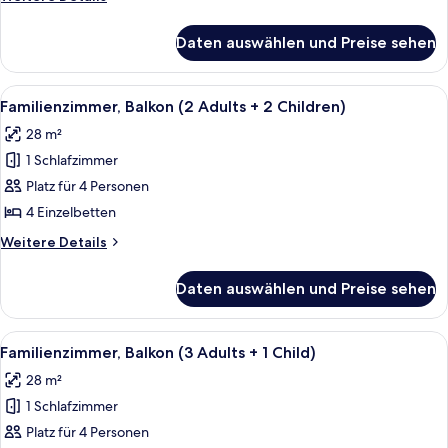
Details
für
Daten auswählen und Preise sehen
Familienzimmer,
Balkon
Alle
Kostenlose Babybetten, WLAN, Bettw
7
Familienzimmer, Balkon (2 Adults + 2 Children)
Fotos
28 m²
für
1 Schlafzimmer
Familienzimmer,
Balkon
Platz für 4 Personen
(2
4 Einzelbetten
Adults
Weitere
Weitere Details
+
Details
2
für
Daten auswählen und Preise sehen
Familienzimmer,
Children)
Balkon
anzeigen
(2
Alle
Kostenlose Babybetten, WLAN, Bettw
7
Adults
Familienzimmer, Balkon (3 Adults + 1 Child)
Fotos
+
28 m²
2
für
Children)
1 Schlafzimmer
Familienzimmer,
Balkon
Platz für 4 Personen