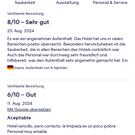
Sauberkeit
Ausstattung
Personal & Service
Bewertungen
Verifizierte Bewertung
8/10 – Sehr gut
20. Aug. 2024
Es war ein angenehmer Aufenthalt. Das Hotel hat uns in vielen
Bereichen positiv überrascht. Besonders hervorzuheben ist die
Sauberkeit, die in allen Bereichen des Hotels vorbildlich war.
Auch das Personal war durchweg sehr freundlich und
hilfsbereit, was den Aufenthalt sehr angenehm gemacht hat. Ein
weiterer Pluspunkt ist, dass im Hotel auf Nachhaltigkeit
Oxana, Aufenthalt von 8 Nächten
geachtet wird. Dies zeigt sich in verschiedenen Maßnahmen,
die deutlich machen, dass dem Hotel die Umwelt wichtig ist.
Auch das Essen war stets frisch zubereitet, was ich sehr
Verifizierte Bewertung
geschätzt habe. In Kombination mit dem guten Preis-Leistungs-
Verhältnis kann man hier durchaus von einem fairen Angebot
6/10 – Gut
sprechen. Es gibt jedoch auch einige Punkte, die
11. Aug. 2024
verbesserungswürdig sind. Leider habe ich in einigen Bereichen
des Hotels Anzeichen von Schimmel entdeckt, was nicht sehr
Mit Google übersetzen
ansprechend war. Auch die Auswahl der Speisen könnte noch
Aceptable
regionaler gestaltet werden, um den Gästen die kulinarische
Vielfalt Mallorcas näherzubringen. Alles in allem ist das Hotel für
Hotel sencillo, pero correcto, la limpieza es un poco pobre.
einen preiswerten und dennoch angenehmen Aufenthalt auf
Personal muy amable.