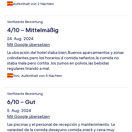
Mallorca zu empfehlen, auch wenn es in einigen Bereichen noch
Aufenthalt von 2 Nächten
Verbesserungsbedarf gibt.
Verifizierte Bewertung
4/10 – Mittelmäßig
24. Aug. 2024
Mit Google übersetzen
La ubicación del hotel staba bien,Buenos aparcamientos y zonas
colindantes,pero los horarios d comida nefaxtos,la comida no
staba mala pero cortita ,los zumos en polvos,las bebidas
regulares tirando a mal.
Toni, Aufenthalt von 5 Nächten
Verifizierte Bewertung
6/10 – Gut
5. Aug. 2024
Mit Google übersetzen
Las piscinas y el personal de recepción y mantenimiento. La
variedad de la comida,desayuno,comida,snack y cena muy