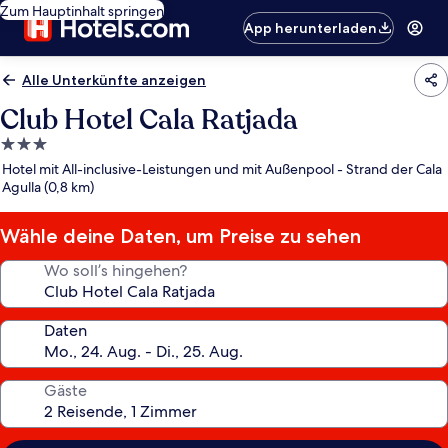
Zum Hauptinhalt springen
App herunterladen
Alle Unterkünfte anzeigen
Club Hotel Cala Ratjada
3.0-
Sterne-
Hotel mit All-inclusive-Leistungen und mit Außenpool - Strand der Cala
Unterkunft
Agulla (0,8 km)
Wähle deine Daten, um Preise zu sehen
Wo soll’s hingehen?
Daten
Gäste