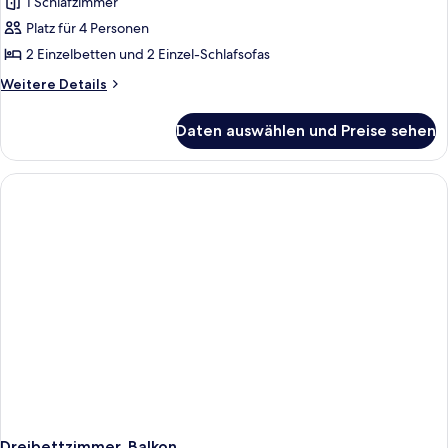
1 Schlafzimmer
Apartment,
1
Platz für 4 Personen
Schlafzimmer,
2 Einzelbetten und 2 Einzel-Schlafsofas
Balkon
Weitere
Weitere Details
(2
Details
Adults
für
Daten auswählen und Preise sehen
Apartment,
+
1
2
Schlafzimmer,
Children)
Balkon
(2
anzeigen
Adults
+
2
Children)
Dreibettzimmer, Balkon