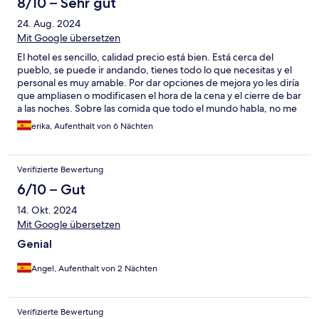
8/10 – Sehr gut
24. Aug. 2024
Mit Google übersetzen
El hotel es sencillo, calidad precio está bien. Está cerca del
pueblo, se puede ir andando, tienes todo lo que necesitas y el
personal es muy amable. Por dar opciones de mejora yo les diría
que ampliasen o modificasen el hora de la cena y el cierre de bar
a las noches. Sobre las comida que todo el mundo habla, no me
pareció tan mala, se puede mejorar pero no está mal.
erika, Aufenthalt von 6 Nächten
Verifizierte Bewertung
6/10 – Gut
14. Okt. 2024
Mit Google übersetzen
Genial
Angel, Aufenthalt von 2 Nächten
Verifizierte Bewertung