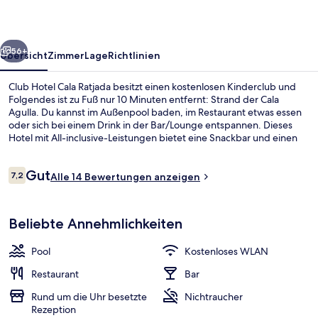
rück
Weiter
56+
Übersicht
Zimmer
Lage
Richtlinien
Club Hotel Cala Ratjada besitzt einen kostenlosen Kinderclub und
Folgendes ist zu Fuß nur 10 Minuten entfernt: Strand der Cala
Agulla. Du kannst im Außenpool baden, im Restaurant etwas essen
oder sich bei einem Drink in der Bar/Lounge entspannen. Dieses
Hotel mit All-inclusive-Leistungen bietet eine Snackbar und einen
Garten.
Bewertungen
Gut
7,2
Alle 14 Bewertungen anzeigen
7,2 von 10.
Außenbereich
Beliebte Annehmlichkeiten
Pool
Kostenloses WLAN
Restaurant
Bar
Rund um die Uhr besetzte
Nichtraucher
Rezeption