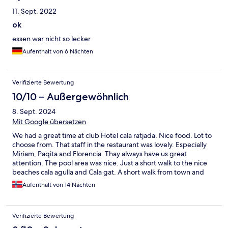
einem fairen Preis.
11. Sept. 2022
ok
essen war nicht so lecker
Aufenthalt von 6 Nächten
Verifizierte Bewertung
10/10 – Außergewöhnlich
8. Sept. 2024
Mit Google übersetzen
We had a great time at club Hotel cala ratjada. Nice food. Lot to
choose from. That staff in the restaurant was lovely. Especially
Miriam, Paqita and Florencia. Thay always have us great
attention. The pool area was nice. Just a short walk to the nice
beaches cala agulla and Cala gat. A short walk from town and
shopping. Everything was just perfect
Aufenthalt von 14 Nächten
Verifizierte Bewertung