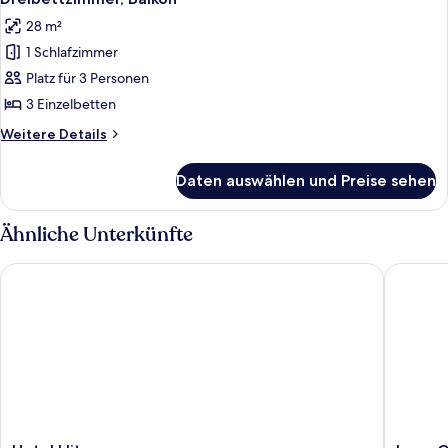
28 m²
1 Schlafzimmer
Platz für 3 Personen
3 Einzelbetten
Weitere
Weitere Details
Details
für
Daten auswählen und Preise sehen
Dreibettzimmer,
Balkon
Ähnliche Unterkünfte
Hotel Lliteras
Lago Gar
Hotel
Lago