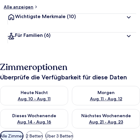
Alle anzeigen
Wichtigste Merkmale
(10)
Für Familien
(6)
Zimmeroptionen
Überprüfe die Verfügbarkeit für diese Daten
Überprüfe die Verfügbarkeit für heute Nacht, Aug. 10 - Aug. 11
Überprüfe die Verfügbarkeit fü
Heute Nacht
Morgen
Aug. 10 - Aug. 11
Aug. 11 - Aug. 12
Überprüfe die Verfügbarkeit für dieses Wochenende, Aug. 14 -
Überprüfe die Verfügbarkeit f
Dieses Wochenende
Nächstes Wochenende
Aug. 14 - Aug. 16
Aug. 21 - Aug. 23
Verfügbare
Alle Zimmer
2 Betten
Über 3 Betten