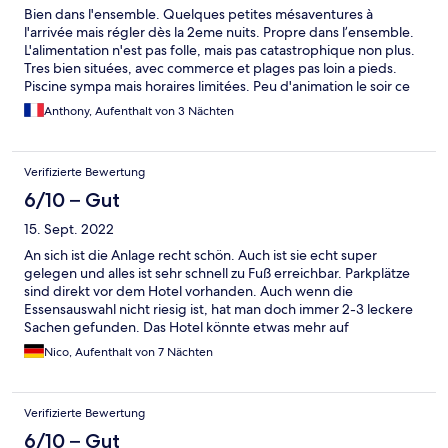
Bien dans l'ensemble. Quelques petites mésaventures à
l'arrivée mais régler dès la 2eme nuits. Propre dans l’ensemble.
L'alimentation n'est pas folle, mais pas catastrophique non plus.
Tres bien situées, avec commerce et plages pas loin a pieds.
Piscine sympa mais horaires limitées. Peu d'animation le soir ce
qui est dommage. Mais dans l'ensemble pour 3 nuits c'est bien
Anthony, Aufenthalt von 3 Nächten
Verifizierte Bewertung
6/10 – Gut
15. Sept. 2022
An sich ist die Anlage recht schön. Auch ist sie echt super
gelegen und alles ist sehr schnell zu Fuß erreichbar. Parkplätze
sind direkt vor dem Hotel vorhanden. Auch wenn die
Essensauswahl nicht riesig ist, hat man doch immer 2-3 leckere
Sachen gefunden. Das Hotel könnte etwas mehr auf
Unruhestifter achten. So sitzen manche Gruppen mit lauter
Nico, Aufenthalt von 7 Nächten
Musik und Zigaretten am Poolrand. Außerdem werden die
Schließzeiten vom Pool nicht eingehalten. Hier hätte ich mir
auch ein Eingreifen des Hotels gewünscht. Die Zimmer sind
Verifizierte Bewertung
schon heruntergekommen und entsprechend nicht gerade die
beste. Aber insgesamt war es trotzdem ein gutes Hotel zu
6/10 – Gut