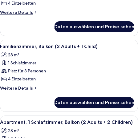
(3
4 Einzelbetten
Adults
Weitere
Weitere Details
+
Details
1
für
Daten auswählen und Preise sehen
Familienzimmer,
Child)
Balkon
anzeigen
(3
Alle
Kostenlose Babybetten, WLAN, Bettw
7
Adults
Familienzimmer, Balkon (2 Adults + 1 Child)
Fotos
+
28 m²
1
für
Child)
1 Schlafzimmer
Familienzimmer,
Balkon
Platz für 3 Personen
(2
4 Einzelbetten
Adults
Weitere
Weitere Details
+
Details
1
für
Daten auswählen und Preise sehen
Familienzimmer,
Child)
Balkon
anzeigen
(2
Alle
24-Zoll-Fernseher mit Kabelempfang
8
Adults
Apartment, 1 Schlafzimmer, Balkon (2 Adults + 2 Children)
Fotos
+
28 m²
1
für
Child)