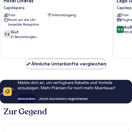
Hotel Lliteras
Lago G
Lliteras
Garden
Capdepera
Capdep
Capdepera
Hotel
Pool
Internetzugang
Pool
&
Rund um die Uhr
Flugha
Spa
besetzte Rezeption
Capdep
9.4
Auß
9,4
7.2
Gut
von
155 
7,2
von
21 Bewertungen
10,
10,
Außerge
Gut,
155
21
Bewert
Bewertungen
Ähnliche Unterkünfte vergleichen
Melde dich an, um verfügbare Rabatte und Vorteile
anzuzeigen. Mehr Prämien für noch mehr Abenteuer!
Anmelden
Jetzt kostenlos registrieren
Zur Gegend