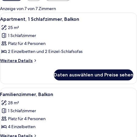
Filter
für
Anzeige von 7 von 7 Zimmern
Zimmer
Alle
Kostenlose Babybetten, WLAN, Bettw
8
Apartment, 1 Schlafzimmer, Balkon
Fotos
25 m²
für
1 Schlafzimmer
Apartment,
1
Platz für 4 Personen
Schlafzimmer,
2 Einzelbetten und 2 Einzel-Schlafsofas
Balkon
Weitere
Weitere Details
anzeigen
Details
für
Daten auswählen und Preise sehen
Apartment,
1
Schlafzimmer,
Alle
Kostenlose Babybetten, WLAN, Bettw
7
Balkon
Familienzimmer, Balkon
Fotos
28 m²
für
1 Schlafzimmer
Familienzimmer,
Balkon
Platz für 4 Personen
anzeigen
4 Einzelbetten
Weitere
Weitere Details