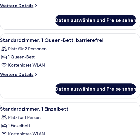
Queen-
Weitere
Weitere Details
Bett
Details
für
anzeigen
Daten auswählen und Preise sehen
Standardzimmer,
1
Queen-
Alle
Ein modernes Hotelzimmer mit einem L
11
Bett
Standardzimmer, 1 Queen-Bett, barrierefrei
Fotos
Platz für 2 Personen
für
1 Queen-Bett
Standardzimmer,
1
Kostenloses WLAN
Queen-
Weitere
Weitere Details
Bett,
Details
für
barrierefrei
Daten auswählen und Preise sehen
Standardzimmer,
anzeigen
1
Queen-
Alle
Zimmersafe, Schreibtisch, schallisolie
10
Bett,
Standardzimmer, 1 Einzelbett
Fotos
barrierefrei
Platz für 1 Person
für
1 Einzelbett
Standardzimmer,
1 Einzelbett
Kostenloses WLAN