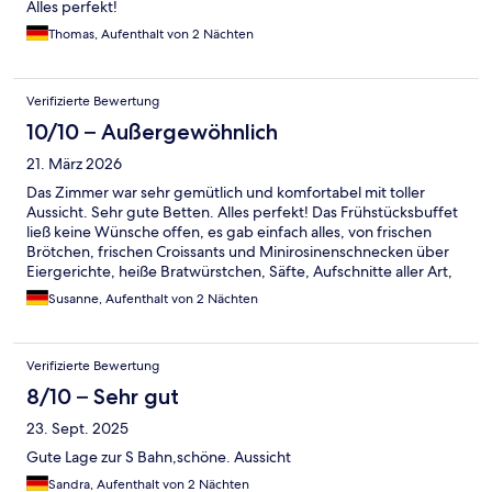
Alles perfekt!
Thomas, Aufenthalt von 2 Nächten
Verifizierte Bewertung
10/10 – Außergewöhnlich
21. März 2026
Das Zimmer war sehr gemütlich und komfortabel mit toller
Aussicht. Sehr gute Betten. Alles perfekt! Das Frühstücksbuffet
ließ keine Wünsche offen, es gab einfach alles, von frischen
Brötchen, frischen Croissants und Minirosinenschnecken über
Eiergerichte, heiße Bratwürstchen, Säfte, Aufschnitte aller Art,
Obstsalat, Joghurt, Quark, veganen Joghurt sowie Müslis aller
Susanne, Aufenthalt von 2 Nächten
Art. Besonders angenehm fand ich als Teetrinker die Teestation
mit Samowar.
Verifizierte Bewertung
8/10 – Sehr gut
23. Sept. 2025
Gute Lage zur S Bahn,schöne. Aussicht
Sandra, Aufenthalt von 2 Nächten