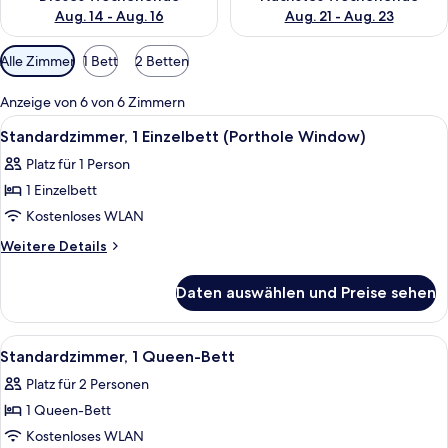
Aug. 14 - Aug. 16
Aug. 21 - Aug. 23
Verfügbare
Alle Zimmer
1 Bett
2 Betten
Filter
für
Anzeige von 6 von 6 Zimmern
Zimmer
Alle
Ein modernes Hotelzimmer mit einem 
7
Standardzimmer, 1 Einzelbett (Porthole Window)
Fotos
Platz für 1 Person
für
1 Einzelbett
Standardzimmer,
1 Einzelbett
Kostenloses WLAN
(Porthole
Weitere
Weitere Details
Window)
Details
für
anzeigen
Daten auswählen und Preise sehen
Standardzimmer,
1 Einzelbett
(Porthole
Alle
Ein modernes Hotelzimmer mit einem L
11
Window)
Standardzimmer, 1 Queen-Bett
Fotos
Platz für 2 Personen
für
1 Queen-Bett
Standardzimmer,
1
Kostenloses WLAN