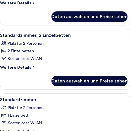
anzeigen
Weitere
Weitere Details
Details
für
Daten auswählen und Preise sehen
Standardzimmer,
1 Einzelbett
Alle
Ein modernes Hotelzimmer mit einem gr
18
Standardzimmer, 2 Einzelbetten
Fotos
Platz für 2 Personen
für
2 Einzelbetten
Standardzimmer,
2 Einzelbetten
Kostenloses WLAN
anzeigen
Weitere
Weitere Details
Details
für
Daten auswählen und Preise sehen
Standardzimmer,
2 Einzelbetten
Alle
Ein Hotelzimmer mit einem großen Bett
17
Standardzimmer
Fotos
Platz für 2 Personen
für
1 Einzelbett
Standardzimmer
anzeigen
Kostenloses WLAN