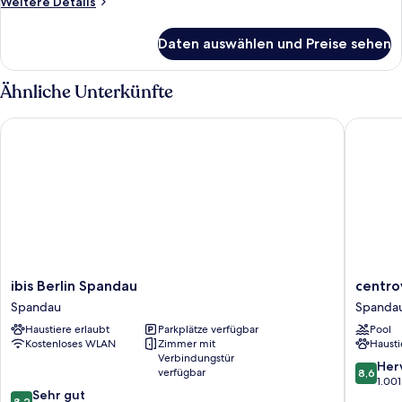
Weitere
Weitere Details
Details
für
Daten auswählen und Preise sehen
Standardzimmer
Ähnliche Unterkünfte
ibis Berlin Spandau
centrovit
ibis
centrovi
ibis Berlin Spandau
centrov
Berlin
Hotel
Spandau
Spanda
Spandau
Berlin
Haustiere erlaubt
Parkplätze verfügbar
Pool
Spandau
Spanda
Kostenloses WLAN
Zimmer mit
Hausti
Verbindungstür
8.6
Her
verfügbar
8,6
von
1.00
8.2
Sehr gut
10,
8,2