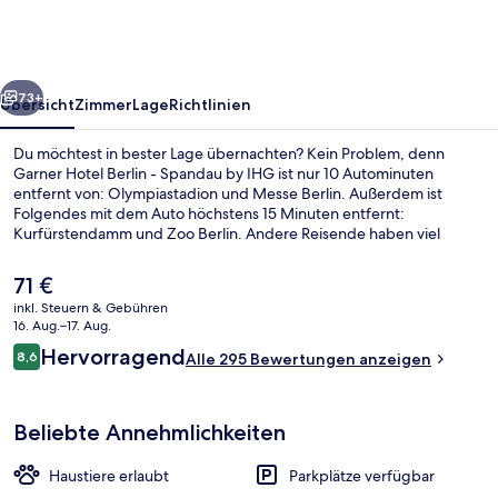
-
Spandau
by
rück
Weiter
IHG
73+
Übersicht
Zimmer
Lage
Richtlinien
Du möchtest in bester Lage übernachten? Kein Problem, denn
Garner Hotel Berlin - Spandau by IHG ist nur 10 Autominuten
entfernt von: Olympiastadion und Messe Berlin. Außerdem ist
Folgendes mit dem Auto höchstens 15 Minuten entfernt:
Kurfürstendamm und Zoo Berlin. Andere Reisende haben viel
Gutes über das hilfsbereite Personal zu berichten. Die öffentlichen
Verkehrsmittel sind nur einen kurzen Fußmarsch entfernt: Zur S-
Der
71 €
Bahnhof Berlin-Stresow sind es nur wenige Schritte und zur S-
aktuelle
inkl. Steuern & Gebühren
Bahnhof Spandau 12 Minuten.
Preis
16. Aug.–17. Aug.
Restaurant
beträgt
Bewertungen
Hervorragend
8,6
Alle 295 Bewertungen anzeigen
71 €.
8,6 von 10.
Beliebte Annehmlichkeiten
Haustiere erlaubt
Parkplätze verfügbar