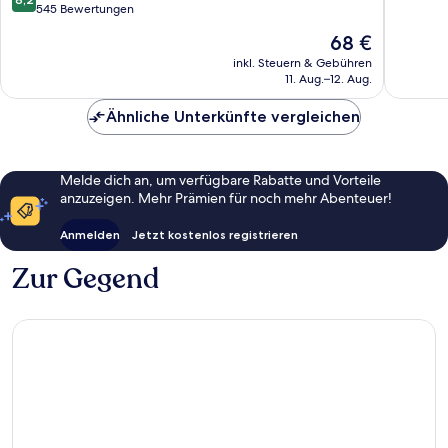
von
545 Bewertungen
Hervorr
10,
1.001
Der
68 €
Sehr
Bewert
Preis
gut,
inkl. Steuern & Gebühren
beträgt
11. Aug.–12. Aug.
545
68 €
Bewertungen
Ähnliche Unterkünfte vergleichen
Melde dich an, um verfügbare Rabatte und Vorteile
anzuzeigen. Mehr Prämien für noch mehr Abenteuer!
Anmelden
Jetzt kostenlos registrieren
Zur Gegend