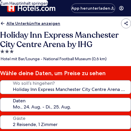
Zum Hauptinhalt springen
App herunterladen
Alle Unterkünfte anzeigen
Holiday Inn Express Manchester
City Centre Arena by IHG
3.0-
Sterne-
Hotel mit Bar/Lounge - National Football Museum (0,6 km)
Unterkunft
Wähle deine Daten, um Preise zu sehen
Wo soll’s hingehen?
Daten
Gäste