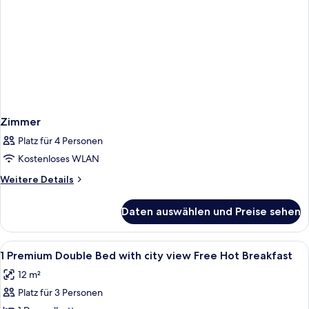
Breakfast)
Zimmer
Platz für 4 Personen
Kostenloses WLAN
Weitere
Weitere Details
Details
für
Daten auswählen und Preise sehen
Zimmer
Alle
Allergikerbettwaren, Zimmersafe, Schr
8
1 Premium Double Bed with city view Free Hot Breakfast
Fotos
12 m²
für
Platz für 3 Personen
1