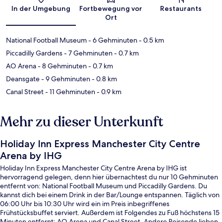
Karte
In der Umgebung
Fortbewegung vor
Restaurants
Ort
National Football Museum
- 6 Gehminuten
- 0.5 km
Piccadilly Gardens
- 7 Gehminuten
- 0.7 km
AO Arena
- 8 Gehminuten
- 0.7 km
Deansgate
- 9 Gehminuten
- 0.8 km
Canal Street
- 11 Gehminuten
- 0.9 km
Mehr zu dieser Unterkunft
Holiday Inn Express Manchester City Centre
Arena by IHG
Holiday Inn Express Manchester City Centre Arena by IHG ist
hervorragend gelegen, denn hier übernachtest du nur 10 Gehminuten
entfernt von: National Football Museum und Piccadilly Gardens. Du
kannst dich bei einem Drink in der Bar/Lounge entspannen. Täglich von
06:00 Uhr bis 10:30 Uhr wird ein im Preis inbegriffenes
Frühstücksbuffet serviert. Außerdem ist Folgendes zu Fuß höchstens 15
Minuten entfernt: AO Arena und Canal Street. Andere Reisende lieben