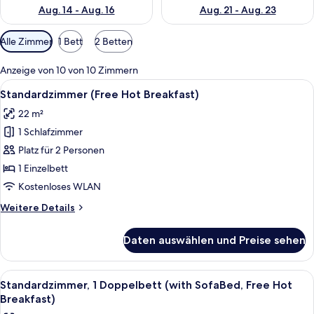
Aug. 14 - Aug. 16
Aug. 21 - Aug. 23
Verfügbare
Alle Zimmer
1 Bett
2 Betten
Filter
für
Anzeige von 10 von 10 Zimmern
Zimmer
Alle
Ein Hotelzimmer mit einem Bett, eine
6
Standardzimmer (Free Hot Breakfast)
Fotos
22 m²
für
1 Schlafzimmer
Standardzimmer
(Free
Platz für 2 Personen
Hot
1 Einzelbett
Breakfast)
Kostenloses WLAN
anzeigen
Weitere
Weitere Details
Details
für
Daten auswählen und Preise sehen
Standardzimmer
(Free
Hot
Alle
Ein Hotelzimmer mit einem Bett, eine
4
Breakfast)
Standardzimmer, 1 Doppelbett (with SofaBed, Free Hot
Fotos
Breakfast)
für