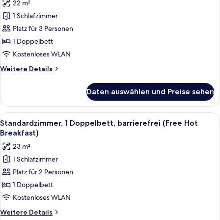
22 m²
Standardzimmer,
1 Schlafzimmer
1
Platz für 3 Personen
Doppelbett
(with
1 Doppelbett
SofaBed,
Kostenloses WLAN
Free
Weitere
Weitere Details
Hot
Details
Breakfast)
für
Daten auswählen und Preise sehen
Standardzimmer,
anzeigen
1
Doppelbett
Alle
Ein Hotelzimmer mit einem großen Bett
8
(with
Standardzimmer, 1 Doppelbett, barrierefrei (Free Hot
Fotos
SofaBed,
Breakfast)
Free
für
23 m²
Hot
Standardzimmer,
Breakfast)
1 Schlafzimmer
1
Platz für 2 Personen
Doppelbett,
barrierefrei
1 Doppelbett
(Free
Kostenloses WLAN
Hot
Weitere
Weitere Details
Breakfast)