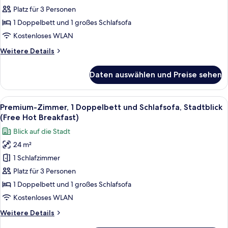
Platz für 3 Personen
1 Doppelbett
und
1 Doppelbett und 1 großes Schlafsofa
Schlafsofa
Kostenloses WLAN
(with
Weitere
Weitere Details
SofaBed,
Details
Free
für
Daten auswählen und Preise sehen
Premium-
Hot
Zimmer,
Breakfast)
1 Doppelbett
Alle
Ein Hotelzimmer mit einem großen Bet
anzeigen
8
und
Premium-Zimmer, 1 Doppelbett und Schlafsofa, Stadtblick
Fotos
Schlafsofa
(Free Hot Breakfast)
(with
für
Blick auf die Stadt
SofaBed,
Premium-
Free
24 m²
Zimmer,
Hot
1 Schlafzimmer
1 Doppelbett
Breakfast)
und
Platz für 3 Personen
Schlafsofa,
1 Doppelbett und 1 großes Schlafsofa
Stadtblick
Kostenloses WLAN
(Free
Weitere
Weitere Details
Hot
Details