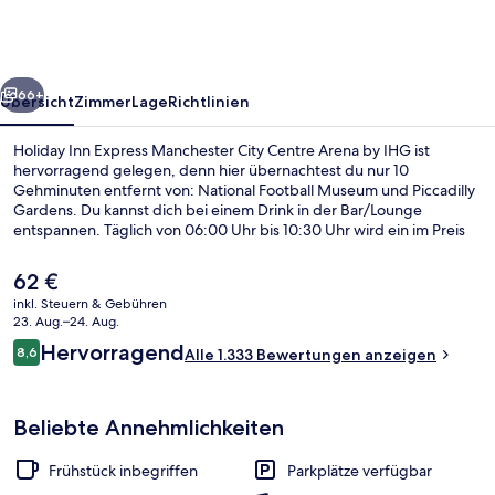
Manchester
City
Centre
rück
Weiter
Arena
66+
Übersicht
Zimmer
Lage
Richtlinien
by
Holiday Inn Express Manchester City Centre Arena by IHG ist
IHG
hervorragend gelegen, denn hier übernachtest du nur 10
Gehminuten entfernt von: National Football Museum und Piccadilly
Gardens. Du kannst dich bei einem Drink in der Bar/Lounge
entspannen. Täglich von 06:00 Uhr bis 10:30 Uhr wird ein im Preis
inbegriffenes Frühstücksbuffet serviert. Außerdem ist Folgendes zu
Fuß höchstens 15 Minuten entfernt: AO Arena und Canal Street.
Der
62 €
Andere Reisende lieben das hilfsbereite Personal und das
aktuelle
inkl. Steuern & Gebühren
Frühstück. Die Unterkunft ist nur einen kurzen Fußmarsch von den
Preis
23. Aug.–24. Aug.
öffentlichen Verkehrsmitteln entfernt: Zur U-Bahn läuft man 4
Außenbereich
beträgt
Bewertungen
Minuten (Station Shudehill) bzw. 7 Minuten (Station Market Street).
Hervorragend
8,6
Alle 1.333 Bewertungen anzeigen
62 €.
8,6 von 10.
Beliebte Annehmlichkeiten
Frühstück inbegriffen
Parkplätze verfügbar