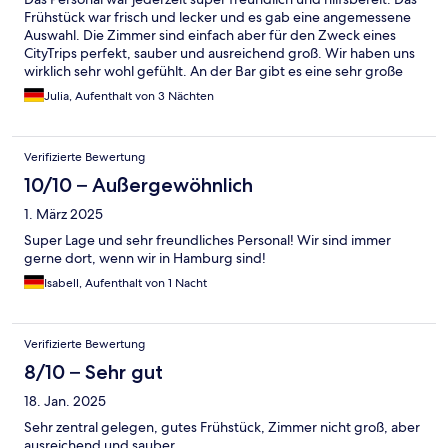
Frühstück war frisch und lecker und es gab eine angemessene
Auswahl. Die Zimmer sind einfach aber für den Zweck eines
CityTrips perfekt, sauber und ausreichend groß. Wir haben uns
wirklich sehr wohl gefühlt. An der Bar gibt es eine sehr große
Auswahl. Da war immer für jeden was dabei
Julia, Aufenthalt von 3 Nächten
Verifizierte Bewertung
10/10 – Außergewöhnlich
1. März 2025
Super Lage und sehr freundliches Personal! Wir sind immer
gerne dort, wenn wir in Hamburg sind!
Isabell, Aufenthalt von 1 Nacht
Verifizierte Bewertung
8/10 – Sehr gut
18. Jan. 2025
Sehr zentral gelegen, gutes Frühstück, Zimmer nicht groß, aber
ausreichend und sauber.