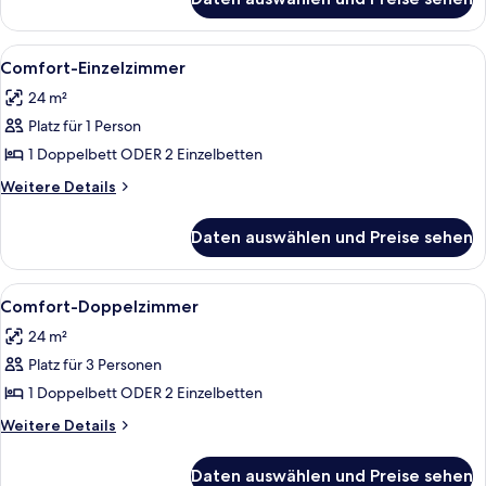
Standard-
Einzelzimmer
Alle
Ein modernes Hotelzimmer mit Bett, So
7
Comfort-Einzelzimmer
Fotos
24 m²
für
Platz für 1 Person
Comfort-
Einzelzimmer
1 Doppelbett ODER 2 Einzelbetten
anzeigen
Weitere
Weitere Details
Details
für
Daten auswählen und Preise sehen
Comfort-
Einzelzimmer
Alle
Ein modernes Hotelzimmer mit Bett, So
6
Comfort-Doppelzimmer
Fotos
24 m²
für
Platz für 3 Personen
Comfort-
Doppelzimmer
1 Doppelbett ODER 2 Einzelbetten
anzeigen
Weitere
Weitere Details
Details
für
Daten auswählen und Preise sehen
Comfort-