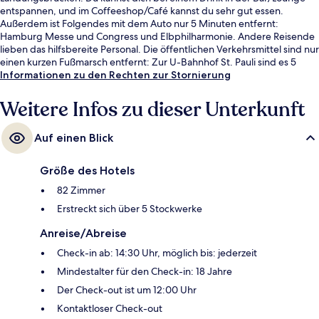
entspannen, und im Coffeeshop/Café kannst du sehr gut essen.
Außerdem ist Folgendes mit dem Auto nur 5 Minuten entfernt:
Hamburg Messe und Congress und Elbphilharmonie. Andere Reisende
lieben das hilfsbereite Personal. Die öffentlichen Verkehrsmittel sind nur
einen kurzen Fußmarsch entfernt: Zur U-Bahnhof St. Pauli sind es 5
Minuten und zur S-Bahnhof Reeperbahn 5 Minuten.
Informationen zu den Rechten zur Stornierung
Weitere Infos zu dieser Unterkunft
Auf einen Blick
Größe des Hotels
82 Zimmer
Erstreckt sich über 5 Stockwerke
Anreise/Abreise
Check-in ab: 14:30 Uhr, möglich bis: jederzeit
Mindestalter für den Check-in: 18 Jahre
Der Check-out ist um 12:00 Uhr
Kontaktloser Check-out