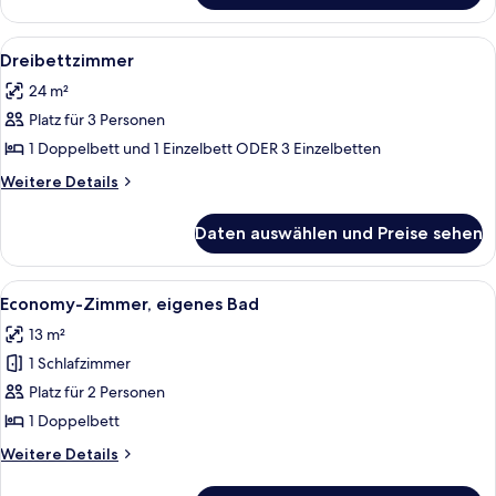
Doppelzimmer
Alle
Ein modernes Hotelzimmer mit Bett, So
6
Dreibettzimmer
Fotos
24 m²
für
Platz für 3 Personen
Dreibettzimmer
anzeigen
1 Doppelbett und 1 Einzelbett ODER 3 Einzelbetten
Weitere
Weitere Details
Details
für
Daten auswählen und Preise sehen
Dreibettzimmer
Alle
Ein modernes Hotelzimmer mit einem B
6
Economy-Zimmer, eigenes Bad
Fotos
13 m²
für
1 Schlafzimmer
Economy-
Zimmer,
Platz für 2 Personen
eigenes
1 Doppelbett
Bad
Weitere
Weitere Details
anzeigen
Details
für