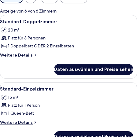
Filter
für
Anzeige von 6 von 6 Zimmern
Zimmer
Alle
Ein modernes Hotelzimmer mit einem g
6
Standard-Doppelzimmer
Fotos
20 m²
für
Platz für 3 Personen
Standard-
Doppelzimmer
1 Doppelbett ODER 2 Einzelbetten
anzeigen
Weitere
Weitere Details
Details
für
Daten auswählen und Preise sehen
Standard-
Doppelzimmer
Alle
Ein modernes Hotelzimmer mit einem g
6
Standard-Einzelzimmer
Fotos
15 m²
für
Platz für 1 Person
Standard-
Einzelzimmer
1 Queen-Bett
anzeigen
Weitere
Weitere Details
Details
für
Daten auswählen und Preise sehen