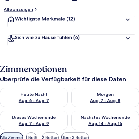
Alle anzeigen
Wichtigste Merkmale
(12)
Sich wie zu Hause fühlen
(6)
Zimmeroptionen
Überprüfe die Verfügbarkeit für diese Daten
Überprüfe die Verfügbarkeit für heute Nacht, Aug. 6 - Aug. 7.
Überprüfe die Verfügbarkeit f
Heute Nacht
Morgen
Aug. 6 - Aug. 7
Aug. 7 - Aug. 8
Überprüfe die Verfügbarkeit für dieses Wochenende, Aug. 7 - 
Überprüfe die Verfügbarkeit f
Dieses Wochenende
Nächstes Wochenende
Aug. 7 - Aug. 9
Aug. 14 - Aug. 16
Verfügbare
Alle Zimmer
1 Bett
2 Betten
Über 3 Betten