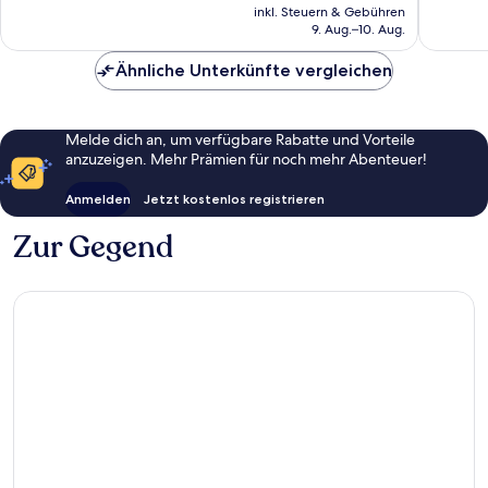
Preis
Bewert
Bewertungen
inkl. Steuern & Gebühren
beträgt
9. Aug.–10. Aug.
71 €
Ähnliche Unterkünfte vergleichen
Melde dich an, um verfügbare Rabatte und Vorteile
anzuzeigen. Mehr Prämien für noch mehr Abenteuer!
Anmelden
Jetzt kostenlos registrieren
Zur Gegend