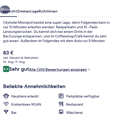
rück
Weiter
32+
Übersicht
Zimmer
Lage
Richtlinien
Cityhotel Monopol besitzt eine super Lage, denn Folgendes kann in
nur 10 Minuten erlaufen werden: Reeperbahn und St.-Pauli-
Landungsbrücken. Du kannst dich bei einem Drink in der
Bar/Lounge entspannen, und im Coffeeshop/Café kannst du sehr
gut essen. Außerdem ist Folgendes mit dem Auto nur 5 Minuten
entfernt: Hamburg Messe und Congress und Elbphilharmonie.
Andere Reisende lieben das hilfsbereite Personal. Die öffentlichen
Der
83 €
Verkehrsmittel sind nur einen kurzen Fußmarsch entfernt: Zur U-
aktuelle
inkl. Steuern & Gebühren
Bahnhof St. Pauli sind es 5 Minuten und zur S-Bahnhof Reeperbahn
Preis
10. Aug.–11. Aug.
5 Minuten.
Außenbereich
beträgt
Bewertungen
Sehr gut
8,4
Alle 1.010 Bewertungen anzeigen
83 €.
8,4 von 10.
Beliebte Annehmlichkeiten
Haustiere erlaubt
Parkplätze verfügbar
Kostenloses WLAN
Restaurant
Bar
Wäscherei