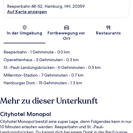
Reeperbahn 48-52, Hamburg, HH, 20359
Auf Karte anzeigen
Karte
In der Umgebung
Fortbewegung vor
Restaurants
Ort
Reeperbahn
- 1 Gehminute
- 0.0 km
Operettenhaus
- 3 Gehminuten
- 0.3 km
St.-Pauli-Landungsbrücken
- 6 Gehminuten
- 0.5 km
Millerntor-Stadion
- 7 Gehminuten
- 0.7 km
Hamburger Dom
- 15 Gehminuten
- 1.3 km
Mehr zu dieser Unterkunft
Cityhotel Monopol
Cityhotel Monopol besitzt eine super Lage, denn Folgendes kann in nur
10 Minuten erlaufen werden: Reeperbahn und St.-Pauli-
Landungsbrücken. Du kannst dich bei einem Drink in der Bar/Lounge