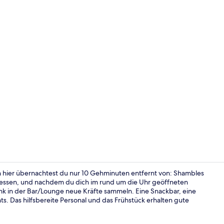
Lobby
n hier übernachtest du nur 10 Gehminuten entfernt von: Shambles
 essen, und nachdem du dich im rund um die Uhr geöffneten
nk in der Bar/Lounge neue Kräfte sammeln. Eine Snackbar, eine
Junior-Suite
s. Das hilfsbereite Personal und das Frühstück erhalten gute