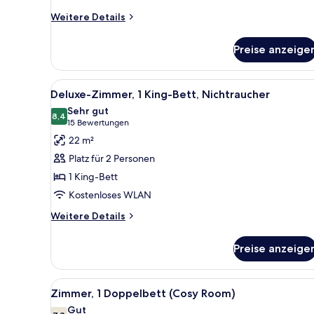
Weitere
Weitere Details
Details
für
Preise anzeige
Junior
Suite
Alle
Ein Hotelzimmer mit einem gro
12
Deluxe-Zimmer, 1 King-Bett, Nichtraucher
Fotos
Sehr gut
für
8,4
8,4 von 10
(15
15 Bewertungen
Deluxe-
Bewertungen)
22 m²
Zimmer,
Platz für 2 Personen
1 King-
1 King-Bett
Bett,
Kostenloses WLAN
Nichtraucher
anzeigen
Weitere
Weitere Details
Details
für
Preise anzeige
Deluxe-
Zimmer,
1 King-
Alle
Ein Hotelzimmer mit Bett, ei
12
Bett,
Zimmer, 1 Doppelbett (Cosy Room)
Fotos
Nichtraucher
Gut