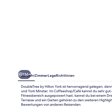
136+
Übersicht
Zimmer
Lage
Richtlinien
DoubleTree by Hilton York ist hervorragend gelegen, den
und York Minster. Im Coffeeshop/Café kannst du sehr gut
Fitnessbereich ausgepowert hast, kannst du bei einem Dri
Terrasse und ein Garten gehören zu den weiteren Highlight
Bewertungen von anderen Reisenden.