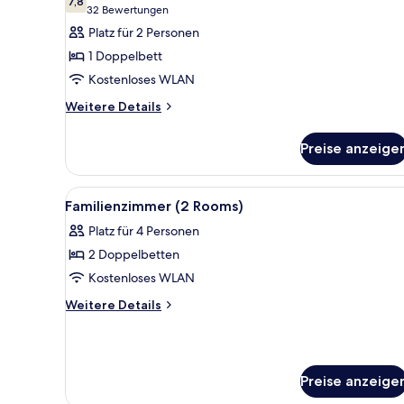
für
7,8
7,8 von 10
(32
32 Bewertungen
Zimmer,
Bewertungen)
Platz für 2 Personen
1
1 Doppelbett
Doppelbett
Kostenloses WLAN
(Cosy
Weitere
Room)
Weitere Details
Details
anzeigen
für
Preise anzeige
Zimmer,
1
Doppelbett
Alle
Ein Schlafzimmer mit einem gr
16
(Cosy
Familienzimmer (2 Rooms)
Fotos
Room)
Platz für 4 Personen
für
2 Doppelbetten
Familienzimmer
(2
Kostenloses WLAN
Rooms)
Weitere
Weitere Details
anzeigen
Details
für
Familienzimmer
(2
Preise anzeige
Rooms)