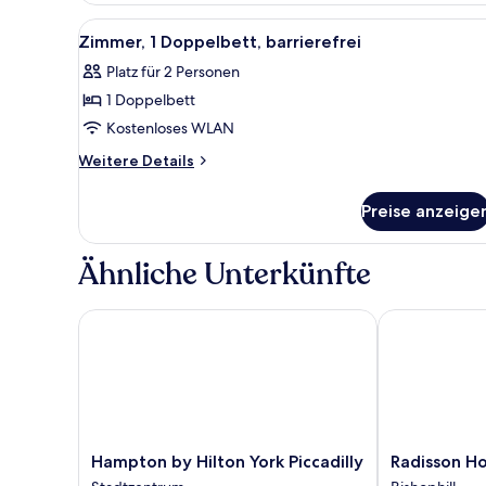
Alle
Ein ordentlich bezogenes Bett
5
Zimmer, 1 Doppelbett, barrierefrei
Fotos
Platz für 2 Personen
für
1 Doppelbett
Zimmer,
1
Kostenloses WLAN
Doppelbett,
Weitere
Weitere Details
barrierefrei
Details
für
anzeigen
Preise anzeige
Zimmer,
1
Doppelbett,
Ähnliche Unterkünfte
barrierefrei
Hampton by Hilton York Piccadilly
Radisson Hote
Hampton
Radisson
Hampton by Hilton York Piccadilly
Radisson Ho
by
Hotel