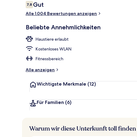
Bewertungen
Gut
7,8
7,8 von 10.
Alle 1.004 Bewertungen anzeigen
Außenbereic
Beliebte Annehmlichkeiten
Haustiere erlaubt
Kostenloses WLAN
Fitnessbereich
Alle anzeigen
Wichtigste Merkmale
(12)
Für Familien
(6)
Warum wir diese Unterkunft toll finden