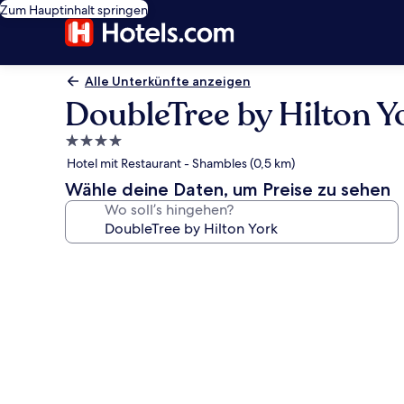
Zum Hauptinhalt springen
Alle Unterkünfte anzeigen
DoubleTree by Hilton Y
4.0-
Sterne-
Hotel mit Restaurant - Shambles (0,5 km)
Unterkunft
Wähle deine Daten, um Preise zu sehen
Wo soll’s hingehen?
Fotogalerie
von
DoubleTree
by
Hilton
York