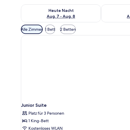
Überprüfe die Verfügbarkeit für heute Nacht, Aug. 7
Überprüfe die
Heute Nacht
Aug. 7 - Aug. 8
A
Verfügbare
Alle Zimmer
1 Bett
2 Betten
Filter
für
Zimmer
Junior Suite
Platz für 3 Personen
1 King-Bett
Kostenloses WLAN