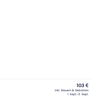
Coffeeshop
Der
103 €
aktuelle
inkl. Steuern & Gebühren
Preis
1. Sept.–2. Sept.
, 1 King-Bett, Nichtraucher | Zimmersafe, Schreibtisch, Verdunkelungsvorhä
Café
beträgt
103 €.