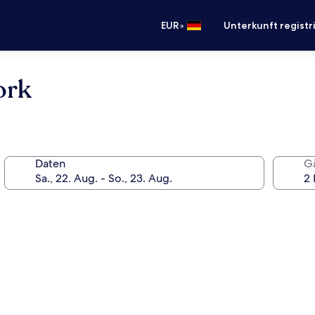
•
EUR
Unterkunft registr
ork
Daten
G