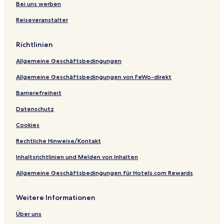
e
t
e
n
C
Bei uns werben
l
e
G
t
s
l
u
r
Reiseveranstalter
s
e
y
s
H
Richtlinien
t
o
H
t
Allgemeine Geschäftsbedingungen
o
e
u
l
Allgemeine Geschäftsbedingungen von FeWo-direkt
s
s
e
Barrierefreiheit
Datenschutz
Cookies
Rechtliche Hinweise/Kontakt
Inhaltsrichtlinien und Melden von Inhalten
Allgemeine Geschäftsbedingungen für Hotels.com Rewards
Weitere Informationen
Über uns