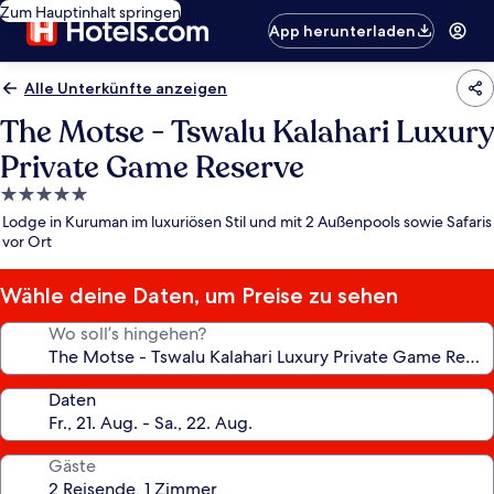
Zum Hauptinhalt springen
App herunterladen
Alle Unterkünfte anzeigen
The Motse - Tswalu Kalahari Luxury
Private Game Reserve
5.0-
Sterne-
Lodge in Kuruman im luxuriösen Stil und mit 2 Außenpools sowie Safaris
Unterkunft
vor Ort
Wähle deine Daten, um Preise zu sehen
Wo soll’s hingehen?
Daten
Gäste