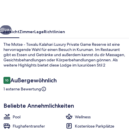
Tswalu
Kalahari
Luxury
rück
Weiter
Private
28+
Übersicht
Zimmer
Lage
Richtlinien
Game
The Motse - Tswalu Kalahari Luxury Private Game Reserve ist eine
Reserve
hervorragende Wahl für einen Besuch in Kuruman. Im Restaurant
gibt es Essen und Getränke und außerdem kannst du dir Massagen,
Gesichtsbehandlungen oder Körperbehandlungen gönnen. Als
weitere Highlights bietet diese Lodge im luxuriösen Stil 2
Außenpools, einen kostenlosen Flughafentransfer und eine Poolbar.
Bewertungen
Außergewöhnlich
10
10 von 10.
1 externe Bewertung
2 Außenpools
Beliebte Annehmlichkeiten
Pool
Wellness
Flughafentransfer
Kostenlose Parkplätze