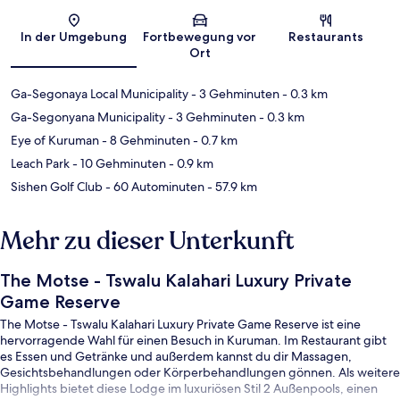
Karte
In der Umgebung
Fortbewegung vor
Restaurants
Ort
Ga-Segonaya Local Municipality
- 3 Gehminuten
- 0.3 km
Ga-Segonyana Municipality
- 3 Gehminuten
- 0.3 km
Eye of Kuruman
- 8 Gehminuten
- 0.7 km
Leach Park
- 10 Gehminuten
- 0.9 km
Sishen Golf Club
- 60 Autominuten
- 57.9 km
Mehr zu dieser Unterkunft
The Motse - Tswalu Kalahari Luxury Private
Game Reserve
The Motse - Tswalu Kalahari Luxury Private Game Reserve ist eine
hervorragende Wahl für einen Besuch in Kuruman. Im Restaurant gibt
es Essen und Getränke und außerdem kannst du dir Massagen,
Gesichtsbehandlungen oder Körperbehandlungen gönnen. Als weitere
Highlights bietet diese Lodge im luxuriösen Stil 2 Außenpools, einen