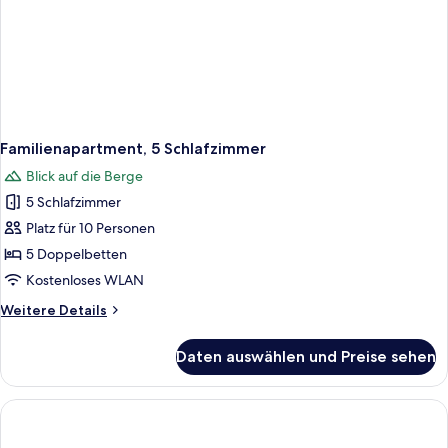
Familienapartment, 5 Schlafzimmer
Blick auf die Berge
5 Schlafzimmer
Platz für 10 Personen
5 Doppelbetten
Kostenloses WLAN
Weitere
Weitere Details
Details
für
Daten auswählen und Preise sehen
Familienapartment,
5 Schlafzimmer