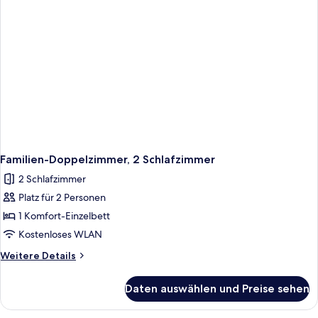
Familien-Doppelzimmer, 2 Schlafzimmer
2 Schlafzimmer
Platz für 2 Personen
1 Komfort-Einzelbett
Kostenloses WLAN
Weitere
Weitere Details
Details
für
Daten auswählen und Preise sehen
Familien-
Doppelzimmer,