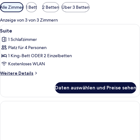
Verfügbare
Alle Zimmer
1 Bett
2 Betten
Über 3 Betten
Filter
für
Anzeige von 3 von 3 Zimmern
Zimmer
Alle
Ein gemütlicher Loungesessel mit Stei
1
Suite
Fotos
1 Schlafzimmer
für
Platz für 4 Personen
Suite
anzeigen
1 King-Bett ODER 2 Einzelbetten
Kostenloses WLAN
Weitere
Weitere Details
Details
für
Daten auswählen und Preise sehen
Suite