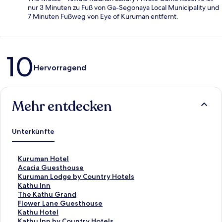
nur 3 Minuten zu Fuß von Ga-Segonaya Local Municipality und
7 Minuten Fußweg von Eye of Kuruman entfernt.
Bewertungen
10
Hervorragend
Mehr entdecken
Unterkünfte
L
Kuruman Hotel
i
L
Acacia Guesthouse
n
i
L
Kuruman Lodge by Country Hotels
k
n
i
L
Kathu Inn
,
k
n
i
L
The Kathu Grand
d
,
k
n
i
L
Flower Lane Guesthouse
e
d
,
k
n
i
L
Kathu Hotel
r
e
d
,
k
n
i
L
Kathu Inn by Country Hotels