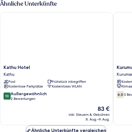
2 Schlafzimmer
Ähnliche Unterkünfte
Kathu Hotel
Kuruman
Kathu
Kuruma
Kathu Hotel
Kuruma
Hotel
Hotel
Kathu
Kuruma
Kathu
Kuruma
Pool
Frühstück inbegriffen
Kosten
Kostenlose Parkplätze
Kostenloses WLAN
Klimaa
10.0
6.0
Außergewöhnlich
6,0
3 Be
10
von
von
2 Bewertungen
10,
10,
Der
83 €
Außergewöhnlich,
3
Preis
2
Bewert
inkl. Steuern & Gebühren
beträgt
8. Aug.–9. Aug.
Bewertungen
83 €
Ähnliche Unterkünfte vergleichen