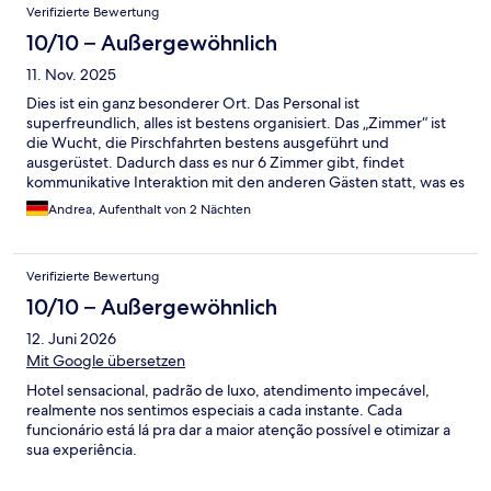
Verifizierte Bewertung
10/10 – Außergewöhnlich
11. Nov. 2025
Dies ist ein ganz besonderer Ort. Das Personal ist
superfreundlich, alles ist bestens organisiert. Das „Zimmer“ ist
die Wucht, die Pirschfahrten bestens ausgeführt und
ausgerüstet. Dadurch dass es nur 6 Zimmer gibt, findet
kommunikative Interaktion mit den anderen Gästen statt, was es
sehr familiär und persönlich macht. Meine Massage war eine der
Andrea, Aufenthalt von 2 Nächten
besten ever! Alles in allem ein wirklich toller Ort an dem alles
sehr gut durchdacht ist. Kommt man beispielsweise abends
ausgekühlt von der Pirsch zurück, ist der Kamin im Zimmer
Verifizierte Bewertung
bereits entzündet. Nehmt sehr (!) warme Kleidung mit!
10/10 – Außergewöhnlich
12. Juni 2026
Mit Google übersetzen
Hotel sensacional, padrão de luxo, atendimento impecável,
realmente nos sentimos especiais a cada instante. Cada
funcionário está lá pra dar a maior atenção possível e otimizar a
sua experiência.