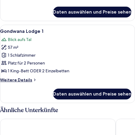
Details
für
Daten auswählen und Preise sehen
Tilney
Manor
Alle
Ein Balkon mit Blick auf eine natürlic
9
Gondwana Lodge 1
Fotos
Blick aufs Tal
für
57 m²
Gondwana
Lodge
1 Schlafzimmer
1
Platz für 2 Personen
anzeigen
1 King-Bett ODER 2 Einzelbetten
Weitere
Weitere Details
Details
für
Daten auswählen und Preise sehen
Gondwana
Lodge
1
Ähnliche Unterkünfte
In Abundance Guest House
Mont Ec