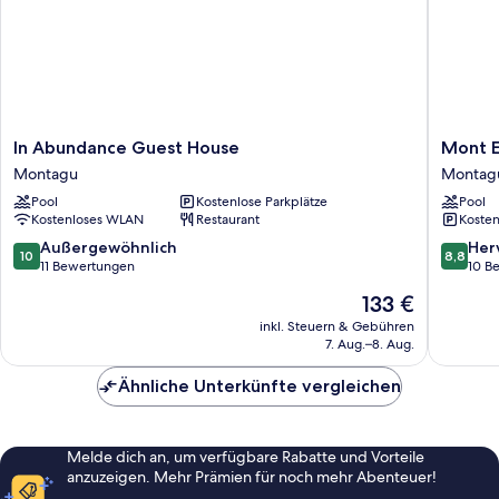
In
Mont
In Abundance Guest House
Mont 
Abundance
Eco
Montagu
Montag
Guest
Game
Pool
Kostenlose Parkplätze
Pool
House
Reserve
Kostenloses WLAN
Restaurant
Kosten
Montagu
Montag
10.0
8.8
Außergewöhnlich
Her
10
8,8
von
von
11 Bewertungen
10 B
10,
10,
Der
133 €
Außergewöhnlich,
Hervorr
Preis
11
10
inkl. Steuern & Gebühren
beträgt
7. Aug.–8. Aug.
Bewertungen
Bewert
133 €
Ähnliche Unterkünfte vergleichen
Melde dich an, um verfügbare Rabatte und Vorteile
anzuzeigen. Mehr Prämien für noch mehr Abenteuer!