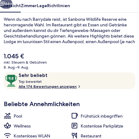
66+
Übersicht
Zimmer
Lage
Richtlinien
Wenn du nach Barrydale reist, ist Sanbona Wildlife Reserve eine
hervorragende Wahl. Im Restaurant gibt es Essen und Getränke
und außerdem kannst du dir Tiefengewebe-Massagen oder
Gesichtsbehandlungen gönnen. Als weitere Highlights bietet diese
Lodge im luxuriösen Stil einen Außenpool, einen Außenpool (je nach
Saison geöffnet) und eine Terrasse. Andere Reisende haben viel
Gutes über das hilfsbereite Personal zu berichten.
Der
1.045 €
aktuelle
inkl. Steuern & Gebühren
Preis
8. Aug.–9. Aug.
Dwyka Tented Lodge 1 | Badezimmer 
beträgt
Bewertungen
9,8
Sehr beliebt
1.045 €.
T
von
Top bewertet
o
Alle 174 Bewertungen anzeigen
10,
p
Sehr
beliebt
Beliebte Annehmlichkeiten
b
e
w
Pool
Frühstück inbegriffen
e
r
Wellness
Kostenlose Parkplätze
t
Kostenloses WLAN
Restaurant
e