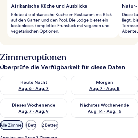
Afrikanische Küche und Ausblicke
Natur-
Erlebe die afrikanische Küche im Restaurant mit Blick
Diese Lo
auf den Garten und den Pool. Die Lodge bietet ein
liegt, b
kostenloses komplettes Frühstück mit veganen und
Terrass
vegetarischen Optionen.
Abenteu
Zimmeroptionen
Überprüfe die Verfügbarkeit für diese Daten
Überprüfe die Verfügbarkeit für heute Nacht, Aug. 6 - Aug. 7.
Überprüfe die Verfügbarkeit f
Heute Nacht
Morgen
Aug. 6 - Aug. 7
Aug. 7 - Aug. 8
Überprüfe die Verfügbarkeit für dieses Wochenende, Aug. 7 - 
Überprüfe die Verfügbarkeit f
Dieses Wochenende
Nächstes Wochenende
Aug. 7 - Aug. 9
Aug. 14 - Aug. 16
Verfügbare
Alle Zimmer
1 Bett
2 Betten
Filter
für
Anzeige von 3 von 3 Zimmern