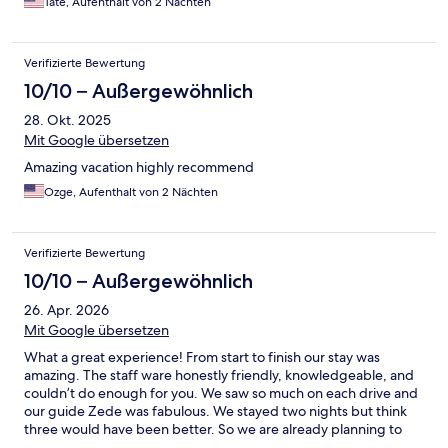
Tate, Aufenthalt von 2 Nächten
Verifizierte Bewertung
10/10 – Außergewöhnlich
28. Okt. 2025
Mit Google übersetzen
Amazing vacation highly recommend
Ozge, Aufenthalt von 2 Nächten
Verifizierte Bewertung
10/10 – Außergewöhnlich
26. Apr. 2026
Mit Google übersetzen
What a great experience! From start to finish our stay was
amazing. The staff ware honestly friendly, knowledgeable, and
couldn’t do enough for you. We saw so much on each drive and
our guide Zede was fabulous. We stayed two nights but think
three would have been better. So we are already planning to
come back. Book and go, you will not regret it at all.