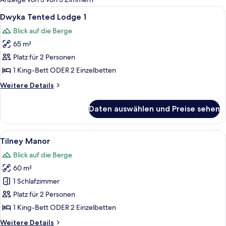
Zimmer
Alle
Eine Holzterrasse mit Liegestühlen, ei
12
Dwyka Tented Lodge 1
Fotos
Blick auf die Berge
für
65 m²
Dwyka
Tented
Platz für 2 Personen
Lodge
1 King-Bett ODER 2 Einzelbetten
1
Weitere
Weitere Details
anzeigen
Details
für
Daten auswählen und Preise sehen
Dwyka
Tented
Lodge
Alle
Ein zweistöckiges Haus mit einer Vera
10
1
Tilney Manor
Fotos
Blick auf die Berge
für
60 m²
Tilney
Manor
1 Schlafzimmer
anzeigen
Platz für 2 Personen
1 King-Bett ODER 2 Einzelbetten
Weitere
Weitere Details