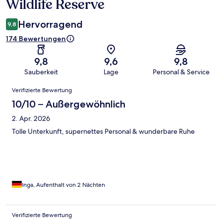
Wildlife Reserve
Hervorragend
9,8
174 Bewertungen
9,8
9,6
9,8
Sauberkeit
Lage
Personal & Service
Bewertungen
Verifizierte Bewertung
10/10 – Außergewöhnlich
2. Apr. 2026
Tolle Unterkunft, supernettes Personal & wunderbare Ruhe
Inga, Aufenthalt von 2 Nächten
Verifizierte Bewertung