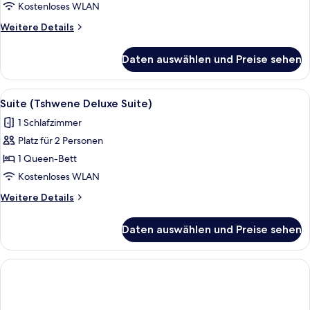
Kostenloses WLAN
Weitere
Weitere Details
Details
für
Daten auswählen und Preise sehen
Executive-
Suite
Alle
Suite (Tshwene Deluxe Suite) | 1 Schl
1
Suite (Tshwene Deluxe Suite)
Fotos
1 Schlafzimmer
für
Platz für 2 Personen
Suite
(Tshwene
1 Queen-Bett
Deluxe
Kostenloses WLAN
Suite)
Weitere
Weitere Details
anzeigen
Details
für
Daten auswählen und Preise sehen
Suite
(Tshwene
Deluxe
Suite)