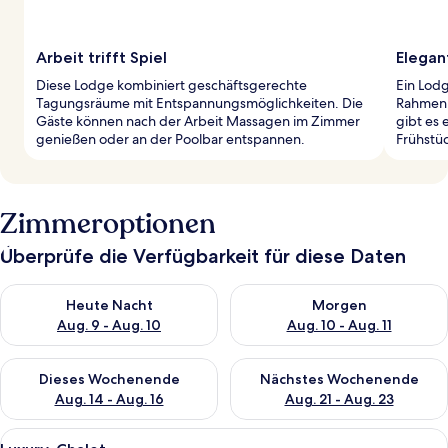
Arbeit trifft Spiel
Elegan
Diese Lodge kombiniert geschäftsgerechte
Ein Lod
Tagungsräume mit Entspannungsmöglichkeiten. Die
Rahmen 
Gäste können nach der Arbeit Massagen im Zimmer
gibt es 
genießen oder an der Poolbar entspannen.
Frühstüc
Zimmeroptionen
Überprüfe die Verfügbarkeit für diese Daten
Überprüfe die Verfügbarkeit für heute Nacht, Aug. 9 - Aug. 10
Überprüfe die Verfügbarkeit fü
Heute Nacht
Morgen
Aug. 9 - Aug. 10
Aug. 10 - Aug. 11
Überprüfe die Verfügbarkeit für dieses Wochenende, Aug. 14 -
Überprüfe die Verfügbarkeit f
Dieses Wochenende
Nächstes Wochenende
Aug. 14 - Aug. 16
Aug. 21 - Aug. 23
Alle
Ein großes Bett mit hölzernem Kopfte
2