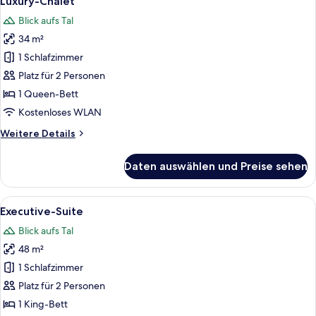
Luxury-Chalet
Fotos
Blick aufs Tal
für
34 m²
Luxury-
Chalet
1 Schlafzimmer
anzeigen
Platz für 2 Personen
1 Queen-Bett
Kostenloses WLAN
Weitere
Weitere Details
Details
für
Daten auswählen und Preise sehen
Luxury-
Chalet
Alle
Ein geräumiges Badezimmer mit einer
2
Executive-Suite
Fotos
Blick aufs Tal
für
48 m²
Executive-
Suite
1 Schlafzimmer
anzeigen
Platz für 2 Personen
1 King-Bett