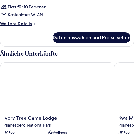
Platz für 10 Personen
Kostenloses WLAN
Weitere
Weitere Details
Details
für
Daten auswählen und Preise sehen
Zimmer
Ähnliche Unterkünfte
Ivory Tree Game Lodge
Kwa Mar
Ivory
Kwa
Ivory Tree Game Lodge
Kwa Ma
Tree
Maritan
Pilanesberg National Park
Pilanesb
Game
Bush
Pool
Wellness
Pool
Lodge
Lodge