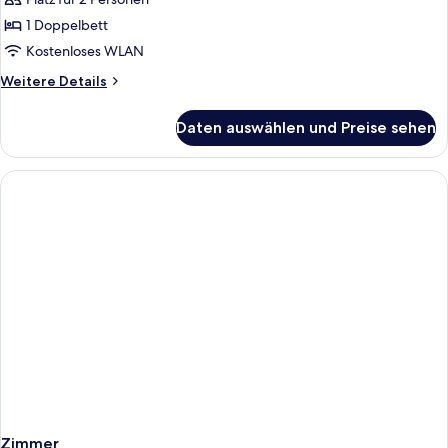
Kubu
Luxury
1 Doppelbett
Suite
Kostenloses WLAN
anzeigen
Weitere
Weitere Details
Details
für
Daten auswählen und Preise sehen
Kubu
Luxury
Suite
Zimmer