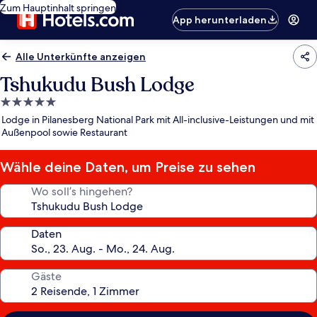
Zum Hauptinhalt springen
App herunterladen
Alle Unterkünfte anzeigen
Tshukudu Bush Lodge
5.0-
Sterne-
Lodge in Pilanesberg National Park mit All-inclusive-Leistungen und mit
Unterkunft
Außenpool sowie Restaurant
Wähle deine Daten, um Preise zu sehen
Wo soll’s hingehen?
Daten
Gäste