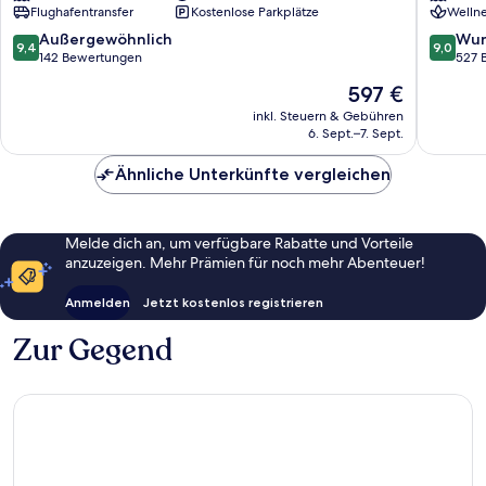
Flughafentransfer
Kostenlose Parkplätze
Wellne
Pilanesberg
Pilanes
National
National
9.4
9.0
Außergewöhnlich
Wun
9,4
9,0
Park
Park
von
von
142 Bewertungen
527 
10,
10,
Der
597 €
Außergewöhnlich,
Wunder
Preis
142
527
inkl. Steuern & Gebühren
beträgt
6. Sept.–7. Sept.
Bewertungen
Bewert
597 €
Ähnliche Unterkünfte vergleichen
Melde dich an, um verfügbare Rabatte und Vorteile
anzuzeigen. Mehr Prämien für noch mehr Abenteuer!
Anmelden
Jetzt kostenlos registrieren
Zur Gegend