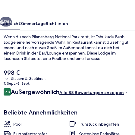
rück
Weiter
75+
Übersicht
Zimmer
Lage
Richtlinien
Wenn du nach Pilanesberg National Park reist, ist Tshukudu Bush
Lodge eine hervorragende Wahl. Im Restaurant kannst du sehr gut
essen, und nach etwas Spaß im Außenpool kannst du dich bei
einem Drink in der Bar/Lounge entspannen. Diese Lodge im
luxuriösen Stil bietet eine Poolbar und eine Terrasse.
Der
998 €
aktuelle
inkl. Steuern & Gebühren
Preis
7. Sept.–8. Sept.
Tagungsbereich
beträgt
Bewertungen
Außergewöhnlich
9,8
Alle 88 Bewertungen anzeigen
998 €.
9,8 von 10.
Beliebte Annehmlichkeiten
Pool
Frühstück inbegriffen
Flughafentransfer
Kostenlose Parkplätze