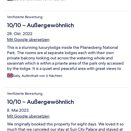
Verifizierte Bewertung
10/10 – Außergewöhnlich
28. Okt. 2022
Mit Google übersetzen
This is a stunning luxurylodge inside the Pilanesberg National
Park. The rooms are al separate lodges each with their own
private balcony looking out across the watering whole and
savannah which is within a priavte area of the park only accessed
by the lodge. It is a quiet and peaceful area with great views to
sit and watch the animals of the park. Alternatively you can join
Sally, Aufenthalt von 6 Nächten
two amazing game drives a day, icluded in the price, if you wish.
This was a beautiful experience for my daugher and I who spent
6 days enjoying the facilities and hospitality of the wonderful
Verifizierte Bewertung
staff.Our only wish was we could have stayed longer!
10/10 – Außergewöhnlich
8. Mai 2023
Mit Google übersetzen
We originally booked this property for eight days. We loved it so
much that we canceled our stay at Sun City Palace and stayed at