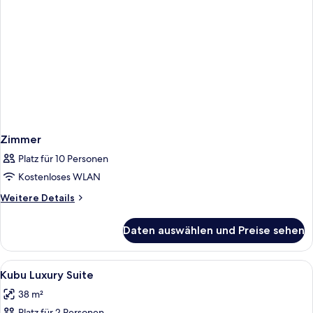
Zimmer
Platz für 10 Personen
Kostenloses WLAN
Weitere
Weitere Details
Details
für
Daten auswählen und Preise sehen
Zimmer
Alle
1 Schlafzimmer, hochwertige Bettware
7
Kubu Luxury Suite
Fotos
38 m²
für
Platz für 2 Personen