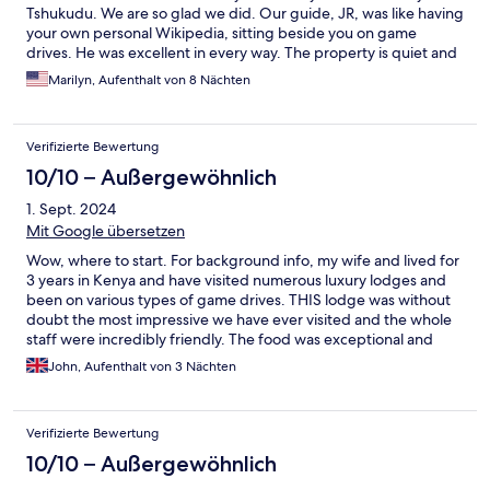
Tshukudu. We are so glad we did. Our guide, JR, was like having
your own personal Wikipedia, sitting beside you on game
drives. He was excellent in every way. The property is quiet and
beautiful. We booked the chalet that had plunge pool. The
Marilyn, Aufenthalt von 8 Nächten
water was just the right temperature every day. Yes, it’s heated.
We had dinner in her room one night, and the staff had built a
fire in the fireplace before our arrival from the game drive. The
Verifizierte Bewertung
food is five star. I really have nothing negative to say about our
stay here. We liked it so much, we are planning a trip to return in
10/10 – Außergewöhnlich
June 2024.
1. Sept. 2024
Mit Google übersetzen
Wow, where to start. For background info, my wife and lived for
3 years in Kenya and have visited numerous luxury lodges and
been on various types of game drives. THIS lodge was without
doubt the most impressive we have ever visited and the whole
staff were incredibly friendly. The food was exceptional and
especially in the evening had a dinner party vibe. We went at
John, Aufenthalt von 3 Nächten
the end of August (their winter) but most days the weather was
28-30 degrees and we saw the big five. The park was plenty
big enough to explore for 3 days and we would have loved to
Verifizierte Bewertung
say longer. The price includes alcoholic drinks. We had a room
with a hot tub and a great view of the water hole which had
10/10 – Außergewöhnlich
Elephants as well as numerous types of deer. It was so