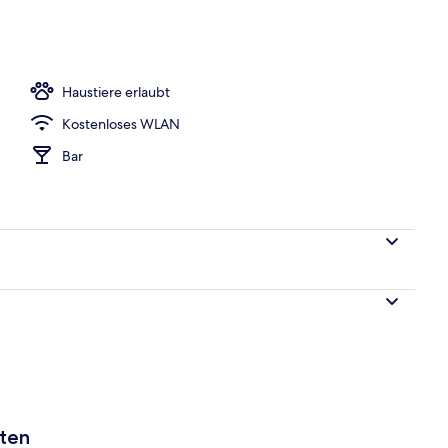
ittagessen und Abendessen
Haustiere erlaubt
Kostenloses WLAN
Bar
aten