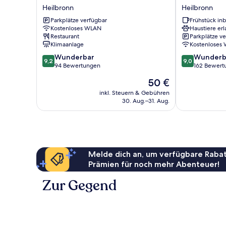
Heilbronn
Express
Heilbronn
Heilbronn
City
Heilbronn
Centre
Parkplätze verfügbar
by
Frühstück inb
Kostenloses WLAN
Haustiere erl
Heilbronn
IHG
Restaurant
Parkplätze v
Heilbronn
Klimaanlage
Kostenloses
9.2
9.0
Wunderbar
Wunderb
9,2
9,0
von
von
94 Bewertungen
162 Bewert
10,
10,
Der
50 €
Wunderbar,
Wunderbar,
Preis
94
162
inkl. Steuern & Gebühren
beträgt
30. Aug.–31. Aug.
Bewertungen
Bewertungen
50 €
Melde dich an, um verfügbare Rabat
Prämien für noch mehr Abenteuer!
Zur Gegend