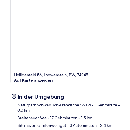
Heiligenfeld 56, Loewenstein, BW, 74245
Auf Karte anzeigen
In der Umgebung
Naturpark Schwäbisch-Fränkischer Wald
- 1 Gehminute
-
0.0 km
Breitenauer See
- 17 Gehminuten
- 1.5 km
Kar
Bihlmayer Familienweingut
- 3 Autominuten
- 2.4 km