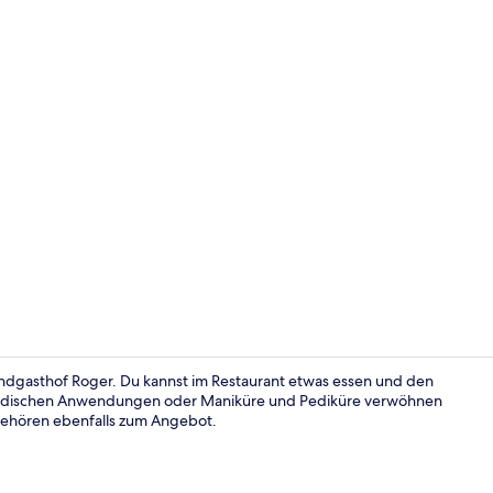
Terrasse/Pat
andgasthof Roger. Du kannst im Restaurant etwas essen und den
vedischen Anwendungen oder Maniküre und Pediküre verwöhnen
 gehören ebenfalls zum Angebot.
Comfort-Dopp