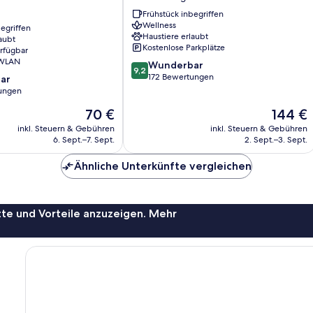
Waldenburg
Frühstück inbegriffen
Wellness
egriffen
Haustiere erlaubt
aubt
Kostenlose Parkplätze
erfügbar
 WLAN
9.2
Wunderbar
9,2
von
172 Bewertungen
ar
10,
ungen
Wunderbar,
Der
Der
70 €
144 €
172
Preis
Preis
Bewertungen
inkl. Steuern & Gebühren
inkl. Steuern & Gebühren
beträgt
beträgt
6. Sept.–7. Sept.
2. Sept.–3. Sept.
70 €
144 €
Ähnliche Unterkünfte vergleichen
te und Vorteile anzuzeigen. Mehr