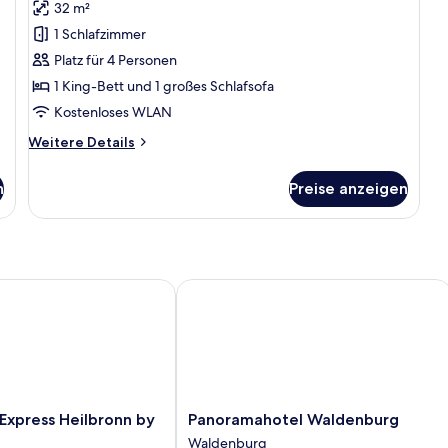
32 m²
für
1 Schlafzimmer
Studio
anzeigen
Platz für 4 Personen
1 King-Bett und 1 großes Schlafsofa
Kostenloses WLAN
Weitere
Weitere Details
Details
für
n
Preise anzeigen
Studio
xpress Heilbronn by IHG
Panoramahotel Waldenburg
Panoramahotel
 Express Heilbronn by
Panoramahotel Waldenburg
Waldenburg
Waldenburg