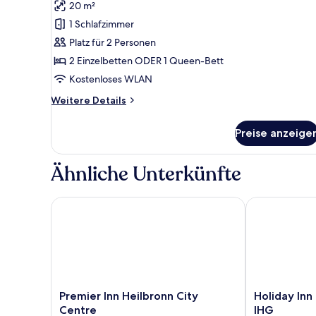
20 m²
für
1 Schlafzimmer
Standard-
Doppelzimmer
Platz für 2 Personen
anzeigen
2 Einzelbetten ODER 1 Queen-Bett
Kostenloses WLAN
Weitere
Weitere Details
Details
für
Preise anzeige
Standard-
Doppelzimmer
Ähnliche Unterkünfte
Premier Inn Heilbronn City Centre
Holiday Inn E
Premier
Holiday
Premier Inn Heilbronn City
Holiday Inn
Inn
Inn
Centre
IHG