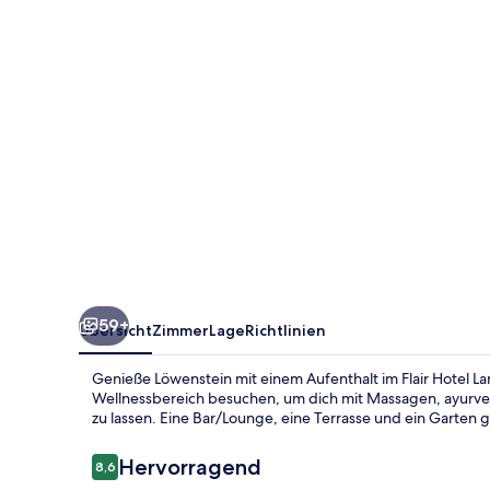
59+
Übersicht
Zimmer
Lage
Richtlinien
Genieße Löwenstein mit einem Aufenthalt im Flair Hotel L
Wellnessbereich besuchen, um dich mit Massagen, ayur
zu lassen. Eine Bar/Lounge, eine Terrasse und ein Garten
Bewertungen
Hervorragend
8,6
8,6 von 10.