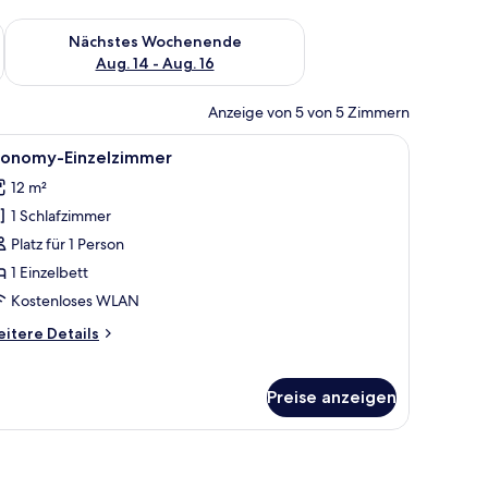
es Wochenende, Aug. 7 - Aug. 9.
Überprüfe die Verfügbarkeit für nächstes Wochenende, Aug. 1
Nächstes Wochenende
Aug. 14 - Aug. 16
Anzeige von 5 von 5 Zimmern
t, einem Schreibtisch mit Stuhl, einem Fernseher und einem Fenster mit Vo
le
Ein Hotelzimmer mit Bett, Nachttischen, eine
4
conomy-Einzelzimmer
otos
12 m²
ür
1 Schlafzimmer
conomy-
inzelzimmer
Platz für 1 Person
nzeigen
1 Einzelbett
Kostenloses WLAN
itere
itere Details
tails
r
onomy-
Preise anzeigen
nzelzimmer
tzecke, einem Esstisch, Stühlen, einem Fernseher, einer Treppe und einer Küc