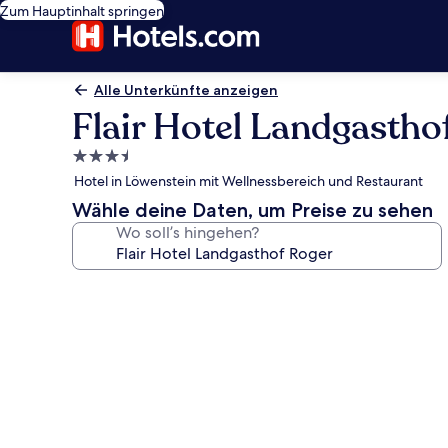
Zum Hauptinhalt springen
Alle Unterkünfte anzeigen
Flair Hotel Landgastho
3.5-
Sterne-
Hotel in Löwenstein mit Wellnessbereich und Restaurant
Unterkunft
Wähle deine Daten, um Preise zu sehen
Wo soll’s hingehen?
Fotogalerie
von
Flair
Hotel
Landgasthof
Roger