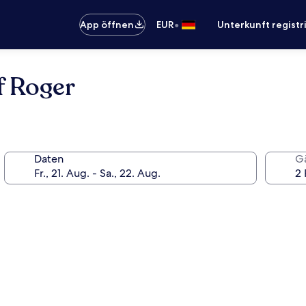
•
App öffnen
EUR
Unterkunft registr
f Roger
Daten
G