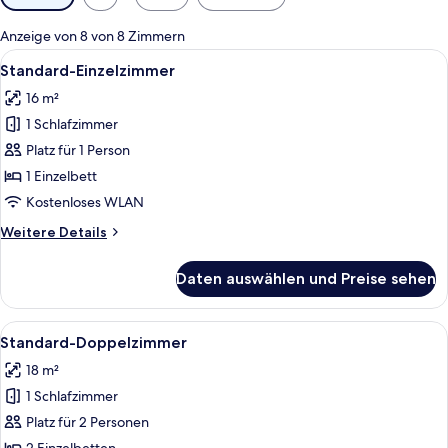
Filter
für
Anzeige von 8 von 8 Zimmern
Zimmer
Alle
Ein Hotelzimmer mit Bett, Nachttisch, 
6
Standard-Einzelzimmer
Fotos
16 m²
für
1 Schlafzimmer
Standard-
Einzelzimmer
Platz für 1 Person
anzeigen
1 Einzelbett
Kostenloses WLAN
Weitere
Weitere Details
Details
für
Daten auswählen und Preise sehen
Standard-
Einzelzimmer
Alle
Ein Hotelzimmer mit einem großen Bet
7
Standard-Doppelzimmer
Fotos
18 m²
für
1 Schlafzimmer
Standard-
Doppelzimmer
Platz für 2 Personen
anzeigen