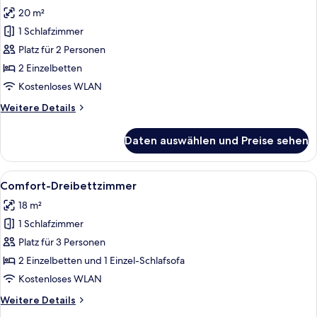
Fotos
20 m²
für
1 Schlafzimmer
Comfort-
Doppelzimmer
Platz für 2 Personen
anzeigen
2 Einzelbetten
Kostenloses WLAN
Weitere
Weitere Details
Details
für
Daten auswählen und Preise sehen
Comfort-
Doppelzimmer
Alle
Ein Hotelzimmer mit zwei Betten, eine
6
Comfort-Dreibettzimmer
Fotos
18 m²
für
1 Schlafzimmer
Comfort-
Dreibettzimmer
Platz für 3 Personen
anzeigen
2 Einzelbetten und 1 Einzel-Schlafsofa
Kostenloses WLAN
Weitere
Weitere Details
Details