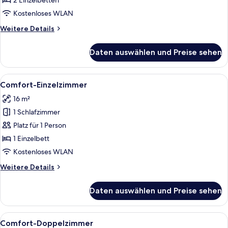
2 Einzelbetten
Kostenloses WLAN
Weitere
Weitere Details
Details
für
Daten auswählen und Preise sehen
Standard-
Doppelzimmer
Alle
Ein Hotelzimmer mit einem Bett, einem
6
Comfort-Einzelzimmer
Fotos
16 m²
für
1 Schlafzimmer
Comfort-
Einzelzimmer
Platz für 1 Person
anzeigen
1 Einzelbett
Kostenloses WLAN
Weitere
Weitere Details
Details
für
Daten auswählen und Preise sehen
Comfort-
Einzelzimmer
Alle
Ein Hotelzimmer mit zwei Betten, eine
7
Comfort-Doppelzimmer