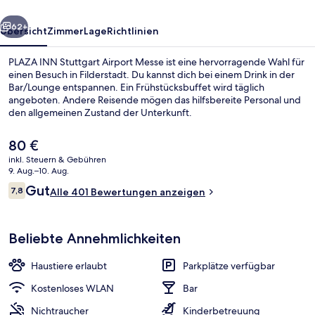
rück
Weiter
62+
Übersicht
Zimmer
Lage
Richtlinien
PLAZA INN Stuttgart Airport Messe ist eine hervorragende Wahl für
einen Besuch in Filderstadt. Du kannst dich bei einem Drink in der
Bar/Lounge entspannen. Ein Frühstücksbuffet wird täglich
angeboten. Andere Reisende mögen das hilfsbereite Personal und
den allgemeinen Zustand der Unterkunft.
Der
80 €
aktuelle
inkl. Steuern & Gebühren
Preis
9. Aug.–10. Aug.
Tägliches Frühstücksbuffet gegen Ge
beträgt
Bewertungen
Gut
7,8
Alle 401 Bewertungen anzeigen
80 €.
7,8 von 10.
Beliebte Annehmlichkeiten
Haustiere erlaubt
Parkplätze verfügbar
Kostenloses WLAN
Bar
Nichtraucher
Kinderbetreuung