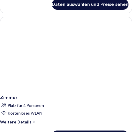
für
Sofa
Daten auswählen und Preise sehen
Comfort
Bed
Double
anzeigen
Room
with
Sofa
Bed
Zimmer
Platz für 4 Personen
Kostenloses WLAN
Weitere
Weitere Details
Details