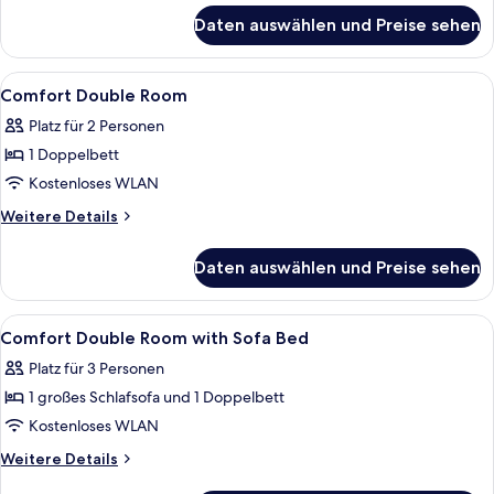
für
Daten auswählen und Preise sehen
Comfort-
Dreibettzimmer
Alle
Ein Hotelzimmer mit Bett, Schreibtisch
4
Comfort Double Room
Fotos
Platz für 2 Personen
für
1 Doppelbett
Comfort
Double
Kostenloses WLAN
Room
Weitere
Weitere Details
anzeigen
Details
für
Daten auswählen und Preise sehen
Comfort
Double
Room
Alle
Allergikerbettwaren, Schreibtisch, la
6
Comfort Double Room with Sofa Bed
Fotos
Platz für 3 Personen
für
1 großes Schlafsofa und 1 Doppelbett
Comfort
Double
Kostenloses WLAN
Room
Weitere
Weitere Details
with
Details