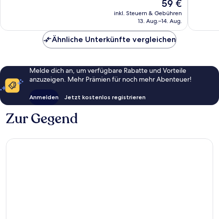
Der
59 €
1.004
Bewert
Preis
inkl. Steuern & Gebühren
Bewertungen
beträgt
13. Aug.–14. Aug.
59 €
Ähnliche Unterkünfte vergleichen
Melde dich an, um verfügbare Rabatte und Vorteile
anzuzeigen. Mehr Prämien für noch mehr Abenteuer!
Anmelden
Jetzt kostenlos registrieren
Zur Gegend