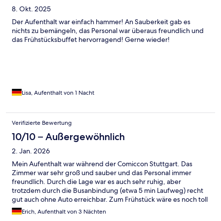
8. Okt. 2025
Der Aufenthalt war einfach hammer! An Sauberkeit gab es
nichts zu bemängeln, das Personal war überaus freundlich und
das Frühstücksbuffet hervorragend! Gerne wieder!
Lisa, Aufenthalt von 1 Nacht
Verifizierte Bewertung
10/10 – Außergewöhnlich
2. Jan. 2026
Mein Aufenthalt war während der Comiccon Stuttgart. Das
Zimmer war sehr groß und sauber und das Personal immer
freundlich. Durch die Lage war es auch sehr ruhig, aber
trotzdem durch die Busanbindung (etwa 5 min Laufweg) recht
gut auch ohne Auto erreichbar. Zum Frühstück wäre es noch toll
gewesen, wenn es Milch-Alternativen nicht erst auf Anfrage
Erich, Aufenthalt von 3 Nächten
gibt :)