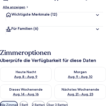
Alle anzeigen
Wichtigste Merkmale
(12)
Für Familien
(6)
Zimmeroptionen
Überprüfe die Verfügbarkeit für diese Daten
Überprüfe die Verfügbarkeit für heute Nacht, Aug. 8 - Aug. 9.
Überprüfe die Verfügbarkeit f
Heute Nacht
Morgen
Aug. 8 - Aug. 9
Aug. 9 - Aug. 10
Überprüfe die Verfügbarkeit für dieses Wochenende, Aug. 14 -
Überprüfe die Verfügbarkeit f
Dieses Wochenende
Nächstes Wochenende
Aug. 14 - Aug. 16
Aug. 21 - Aug. 23
Verfügbare
Alle Zimmer
1 Bett
2 Betten
Über 3 Betten