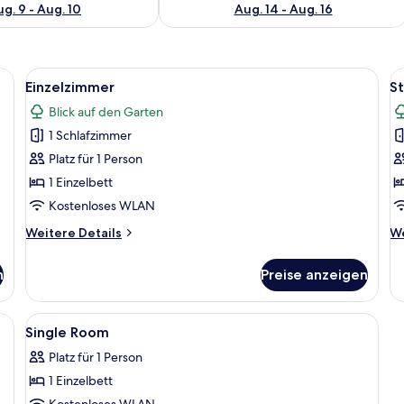
g. 9 - Aug. 10
Aug. 14 - Aug. 16
 zwei Betten, einem Badezimmer, einem Fernseher und großen Fenstern.
Alle
Ein Schlafzimmer mit Bett, Schreibti
Al
10
Einzelzimmer
S
Fotos
F
Blick auf den Garten
für
f
1 Schlafzimmer
Einzelzimmer
S
anzeigen
S
Platz für 1 Person
a
1 Einzelbett
Kostenloses WLAN
Weitere
We
Weitere Details
We
Details
De
für
fü
n
Preise anzeigen
Einzelzimmer
St
Su
 geneigter Decke, einem weißen Bett mit brauner Bettwäsche, einem Heizkö
Alle
Ein Schlafzimmer mit Bett, Fernseher,
7
Single Room
Fotos
Platz für 1 Person
für
1 Einzelbett
Single
Kostenloses WLAN