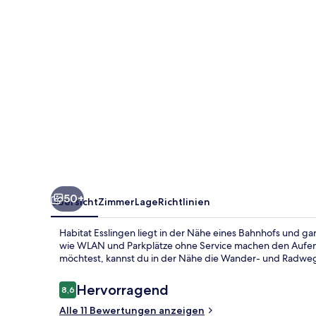
50+
Übersicht
Zimmer
Lage
Richtlinien
Habitat Esslingen liegt in der Nähe eines Bahnhofs und ga
wie WLAN und Parkplätze ohne Service machen den Aufen
möchtest, kannst du in der Nähe die Wander- und Radwege
Bewertungen
Hervorragend
8,6
8,6 von 10.
Alle 11 Bewertungen anzeigen