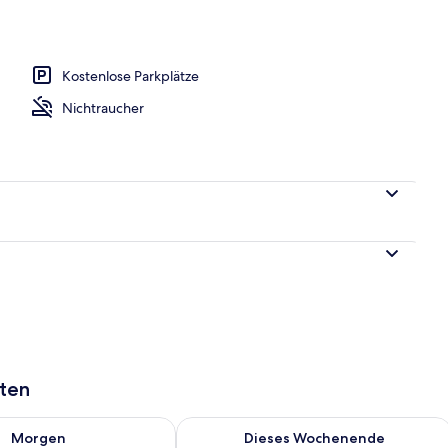
te | Schreibtisch, Verdunkelungsvorhänge, schallisolierte Zimmer
Kostenlose Parkplätze
Nichtraucher
aten
 - Aug. 9.
 Verfügbarkeit für morgen, Aug. 9 - Aug. 10.
Überprüfe die Verfügbarkeit für dies
Morgen
Dieses Wochenende