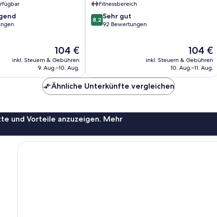
erfügbar
Fitnessbereich
8.2
agend
Sehr gut
8,2
von
ungen
92 Bewertungen
10,
,
Sehr
Der
Der
104 €
104 €
gut,
Preis
Preis
92
inkl. Steuern & Gebühren
inkl. Steuern & Gebühren
beträgt
beträgt
Bewertungen
9. Aug.–10. Aug.
10. Aug.–11. Aug.
104 €
104 €
Ähnliche Unterkünfte vergleichen
te und Vorteile anzuzeigen. Mehr