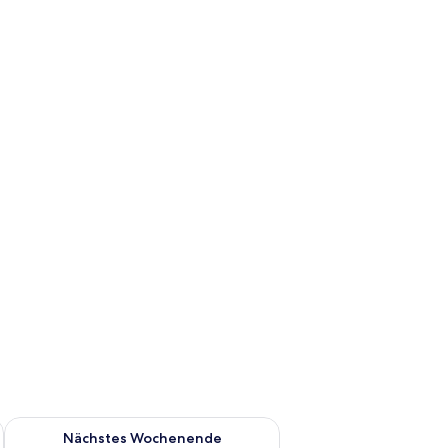
es Wochenende, Aug. 14 - Aug. 16.
Überprüfe die Verfügbarkeit für nächstes Wochenende, Aug. 2
Nächstes Wochenende