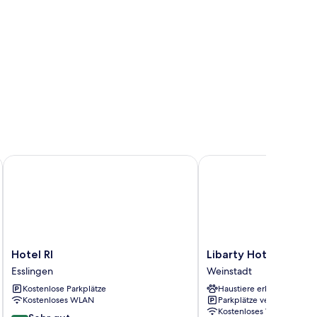
Hotel RI
Libarty Hotels
Hotel
Libarty
Hotel RI
Libarty Hotels
RI
Hotels
Esslingen
Weinstadt
Esslingen
Weinstadt
Kostenlose Parkplätze
Haustiere erlaubt
Kostenloses WLAN
Parkplätze verfügbar
Kostenloses WLAN