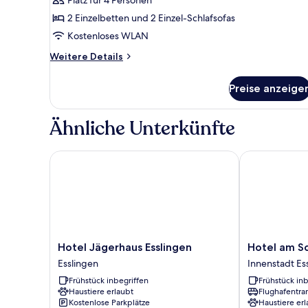
anzeigen
2 Einzelbetten und 2 Einzel-Schlafsofas
Kostenloses WLAN
Weitere
Weitere Details
Details
für
Preise anzeige
Familienzimmer
Ähnliche Unterkünfte
Hotel Jägerhaus Esslingen
Hotel am Schi
Hotel
Hotel
Hotel Jägerhaus Esslingen
Hotel am Sc
Jägerhaus
am
Esslingen
Innenstadt Es
Esslingen
Schillerpark
Frühstück inbegriffen
Frühstück inb
Esslingen
Innenstadt
Haustiere erlaubt
Flughafentra
Esslingen
Kostenlose Parkplätze
Haustiere erl