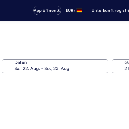
•
App öffnen
EUR
Unterkunft registr
Daten
G