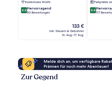
Kostenloses WLAN
Parkplätze v
8.8
8.8
Hervorragend
Hervorr
8,8
8,8
von
von
50 Bewertungen
177 Bewert
10,
10,
Hervorragend,
Hervorragend
Der
133 €
50
177
Preis
Bewertungen
Bewertungen
inkl. Steuern & Gebühren
beträgt
16. Aug.–17. Aug.
133 €
Melde dich an, um verfügbare Rabat
Prämien für noch mehr Abenteuer!
Zur Gegend