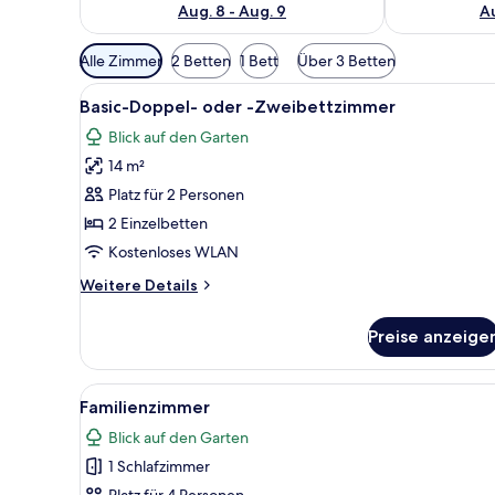
Aug. 8 - Aug. 9
Au
Verfügbare
Alle Zimmer
2 Betten
1 Bett
Über 3 Betten
Filter
Alle
Ein modernes Hotelzimmer mit
für
12
Basic-Doppel- oder -Zweibettzimmer
Fotos
Zimmer
Blick auf den Garten
für
14 m²
Basic-
Doppel-
Platz für 2 Personen
oder
2 Einzelbetten
-
Kostenloses WLAN
Zweibettzimmer
Weitere
Weitere Details
anzeigen
Details
für
Preise anzeige
Basic-
Doppel-
oder
Alle
Ein modernes Schlafzimmer mit
10
-
Familienzimmer
Fotos
Zweibettzimmer
Blick auf den Garten
für
1 Schlafzimmer
Familienzimmer
Platz für 4 Personen