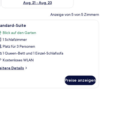
Aug. 21 - Aug. 23
Anzeige von 5 von 5 Zimmern
sch, Fernseher und einer großen Wandmalerei zum Thema Wald.
le
Ein modernes Hotelzimmer mit einem großen 
15
tandard-Suite
otos
Blick auf den Garten
ür
1 Schlafzimmer
tandard-
uite
Platz für 3 Personen
nzeigen
1 Queen-Bett und 1 Einzel-Schlafsofa
Kostenloses WLAN
itere
itere Details
tails
r
Preise anzeigen
andard-
ite
rper und einem kleinen Nachttisch mit Lampe.
 Schreibtisch, Fenster und einem Badezimmer.