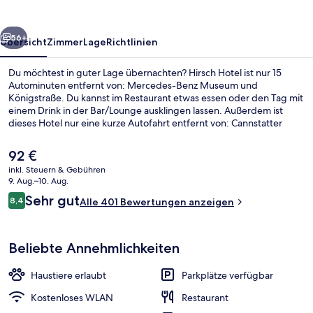
rück
Weiter
56+
Übersicht
Zimmer
Lage
Richtlinien
Du möchtest in guter Lage übernachten? Hirsch Hotel ist nur 15
Autominuten entfernt von: Mercedes-Benz Museum und
Königstraße. Du kannst im Restaurant etwas essen oder den Tag mit
einem Drink in der Bar/Lounge ausklingen lassen. Außerdem ist
dieses Hotel nur eine kurze Autofahrt entfernt von: Cannstatter
Wasen. Andere Reisende haben viel Gutes über das hilfsbereite
Personal zu berichten. Die öffentlichen Verkehrsmittel sind nur
Der
92 €
einen kurzen Fußmarsch entfernt: Zur U-Bahn-Station Ruit sind es 5
aktuelle
inkl. Steuern & Gebühren
Minuten und zur U-Bahn-Station Zinsholz 11 Minuten.
Preis
9. Aug.–10. Aug.
Außenbereich
beträgt
Bewertungen
Sehr gut
8,4
Alle 401 Bewertungen anzeigen
92 €.
8,4 von 10.
Beliebte Annehmlichkeiten
Haustiere erlaubt
Parkplätze verfügbar
Kostenloses WLAN
Restaurant