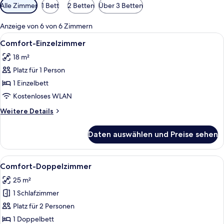
Verfügbare
Alle Zimmer
1 Bett
2 Betten
Über 3 Betten
Filter
für
Anzeige von 6 von 6 Zimmern
Zimmer
Alle
Zimmersafe, Schreibtisch, schallisolie
5
Comfort-Einzelzimmer
Fotos
18 m²
für
Platz für 1 Person
Comfort-
Einzelzimmer
1 Einzelbett
anzeigen
Kostenloses WLAN
Weitere
Weitere Details
Details
für
Daten auswählen und Preise sehen
Comfort-
Einzelzimmer
Alle
Ein Hotelzimmer mit Bett, Schreibtisch
4
Comfort-Doppelzimmer
Fotos
25 m²
für
1 Schlafzimmer
Comfort-
Doppelzimmer
Platz für 2 Personen
anzeigen
1 Doppelbett