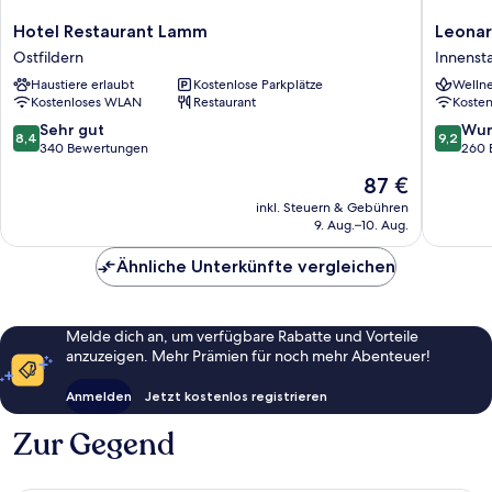
Hotel
Leonard
Hotel Restaurant Lamm
Leonar
Restaurant
Hotel
Ostfildern
Innensta
Lamm
Esslinge
Haustiere erlaubt
Kostenlose Parkplätze
Wellne
Ostfildern
Innenst
Kostenloses WLAN
Restaurant
Koste
Esslinge
8.4
9.2
Sehr gut
Wun
8,4
9,2
von
von
340 Bewertungen
260 
10,
10,
Der
87 €
Sehr
Wunder
Preis
gut,
260
inkl. Steuern & Gebühren
beträgt
9. Aug.–10. Aug.
340
Bewert
87 €
Bewertungen
Ähnliche Unterkünfte vergleichen
Melde dich an, um verfügbare Rabatte und Vorteile
anzuzeigen. Mehr Prämien für noch mehr Abenteuer!
Anmelden
Jetzt kostenlos registrieren
Zur Gegend