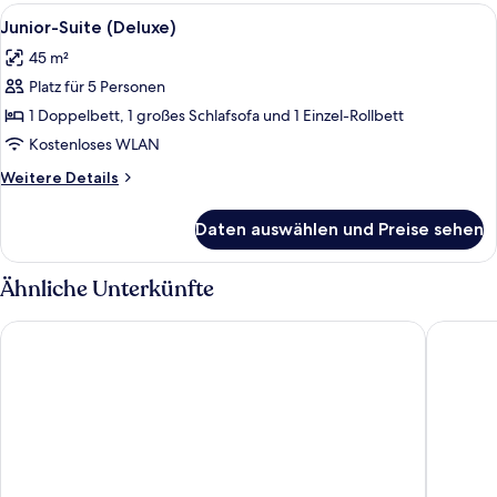
(Superior)
Alle
Ein modernes Hotelzimmer mit Bett, Sc
6
Junior-Suite (Deluxe)
Fotos
45 m²
für
Platz für 5 Personen
Junior-
Suite
1 Doppelbett, 1 großes Schlafsofa und 1 Einzel-Rollbett
(Deluxe)
Kostenloses WLAN
anzeigen
Weitere
Weitere Details
Details
für
Daten auswählen und Preise sehen
Junior-
Suite
(Deluxe)
Ähnliche Unterkünfte
Hotel Restaurant Lamm
Leonardo