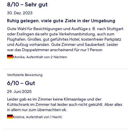
8/10 – Sehr gut
30. Dez. 2023
Ruhig gelegen, viele gute Ziele in der Umgebung
Gute Wahl für Besichtigungen und Ausflüge z. B. nach Stuttgart
oder Esslingen da sehr gute Verkehrsanbindung, auch zum
Flughafen. Großes, gut geführtes Hotel, kostenfreier Parkplatz
und Aufzug vorhanden. Gute Zimmer und Sauberkeit. Leider
war das Doppelzimmer anscheinend für nur 1 Person
ausgerichtet, da es nur 1 Sitzgelegenheit gab, sowie zwar
Monika, Aufenthalt von 2 Nächten
bereitgestellte Trinkgläser, aber ausser 2 Wassergläsern nur je 1
Wein- und 1 Sektglas. Rustikales gemütliches Restaurant mit
schöner, schmackhafter Speisenauswahl, auch gute Auswahl am
Verifizierte Bewertung
Frühstücksbuffet. Hotel- und Restaurant-Service gut und sehr
freundlich.
6/10 – Gut
29. Juni 2025
Leider gab es im Zimmer keine Klimaanlage und der
Kühlschrank im Zimmer hat leider auch nicht gekühlt. Aber alles
in allem nur zum übernachten ok.
Kristina, Aufenthalt von 1 Nacht