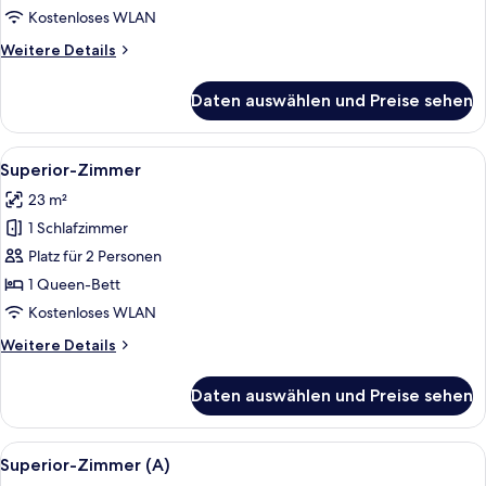
Kostenloses WLAN
Weitere
Weitere Details
Details
für
Daten auswählen und Preise sehen
Comfort-
Doppelzimmer
Alle
Ein Hotelzimmer mit Bett, Schreibtisc
6
Superior-Zimmer
Fotos
23 m²
für
1 Schlafzimmer
Superior-
Zimmer
Platz für 2 Personen
anzeigen
1 Queen-Bett
Kostenloses WLAN
Weitere
Weitere Details
Details
für
Daten auswählen und Preise sehen
Superior-
Zimmer
Alle
Ein modernes Schlafzimmer mit einem 
4
Superior-Zimmer (A)
Fotos