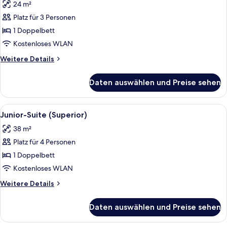
24 m²
für
Platz für 3 Personen
Superior-
Zimmer
1 Doppelbett
(A)
Kostenloses WLAN
anzeigen
Weitere
Weitere Details
Details
für
Daten auswählen und Preise sehen
Superior-
Zimmer
(A)
Alle
Ein Hotelzimmer mit einer Couch, eine
8
Junior-Suite (Superior)
Fotos
38 m²
für
Platz für 4 Personen
Junior-
Suite
1 Doppelbett
(Superior)
Kostenloses WLAN
anzeigen
Weitere
Weitere Details
Details
für
Daten auswählen und Preise sehen
Junior-
Suite