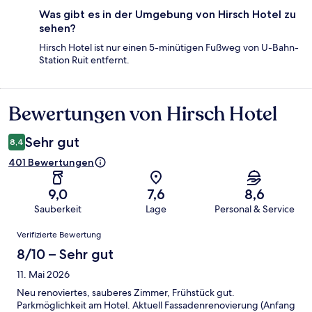
Was gibt es in der Umgebung von Hirsch Hotel zu
sehen?
Hirsch Hotel ist nur einen 5-minütigen Fußweg von U-Bahn-
Station Ruit entfernt.
Bewertungen von Hirsch Hotel
Bewertungen
Sehr gut
8,4
401 Bewertungen
9,0
7,6
8,6
Sauberkeit
Lage
Personal & Service
Bewertungen
Verifizierte Bewertung
8/10 – Sehr gut
11. Mai 2026
Neu renoviertes, sauberes Zimmer, Frühstück gut.
Parkmöglichkeit am Hotel. Aktuell Fassadenrenovierung (Anfang