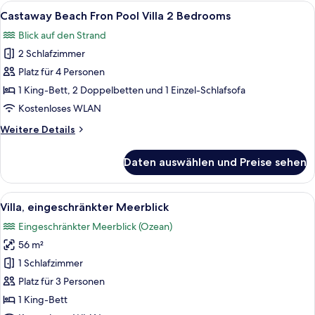
Fron
Alle
Castaway Beach Fron Pool Villa 2 Bed
7
Pool
Castaway Beach Fron Pool Villa 2 Bedrooms
Fotos
Villa
Blick auf den Strand
1
für
Bedroom
2 Schlafzimmer
Castaway
Beach
Platz für 4 Personen
Fron
1 King-Bett, 2 Doppelbetten und 1 Einzel-Schlafsofa
Pool
Kostenloses WLAN
Villa
Weitere
Weitere Details
2
Details
Bedrooms
für
Daten auswählen und Preise sehen
Castaway
anzeigen
Beach
Fron
Alle
Villa, eingeschränkter Meerblick | Mi
3
Pool
Villa, eingeschränkter Meerblick
Fotos
Villa
Eingeschränkter Meerblick (Ozean)
2
für
Bedrooms
56 m²
Villa,
eingeschränkter
1 Schlafzimmer
Meerblick
Platz für 3 Personen
anzeigen
1 King-Bett