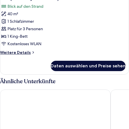
Fotos
Blick auf den Strand
für
40 m²
Villa
(Castaway
1 Schlafzimmer
Beach
Platz für 3 Personen
Villa)
1 King-Bett
anzeigen
Kostenloses WLAN
Weitere
Weitere Details
Details
für
Daten auswählen und Preise sehen
Villa
(Castaway
Beach
Ähnliche Unterkünfte
Villa)
Jamahkiri Resort & Spa
The Tarn