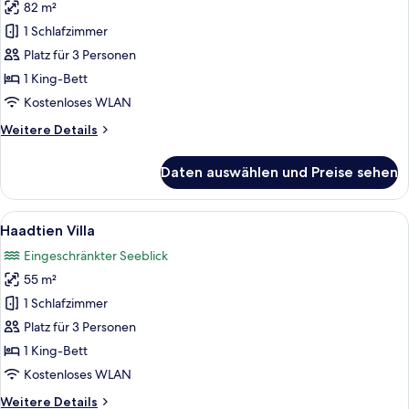
82 m²
Haadtien
Pool
1 Schlafzimmer
Villa
Platz für 3 Personen
anzeigen
1 King-Bett
Kostenloses WLAN
Weitere
Weitere Details
Details
für
Daten auswählen und Preise sehen
Haadtien
Pool
Villa
Alle
Ein Schlafzimmer mit einem großen Bet
6
Haadtien Villa
Fotos
Eingeschränkter Seeblick
für
55 m²
Haadtien
Villa
1 Schlafzimmer
anzeigen
Platz für 3 Personen
1 King-Bett
Kostenloses WLAN
Weitere
Weitere Details