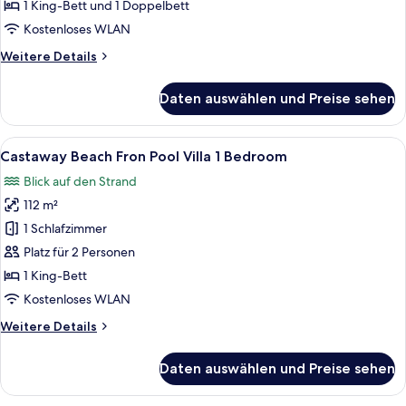
Family
1 King-Bett und 1 Doppelbett
Pool
Kostenloses WLAN
Villa
Weitere
Weitere Details
anzeigen
Details
für
Daten auswählen und Preise sehen
Getaway
Family
Pool
Alle
Castaway Beach Fron Pool Villa 1 Bed
6
Villa
Castaway Beach Fron Pool Villa 1 Bedroom
Fotos
Blick auf den Strand
für
112 m²
Castaway
Beach
1 Schlafzimmer
Fron
Platz für 2 Personen
Pool
1 King-Bett
Villa
Kostenloses WLAN
1
Weitere
Weitere Details
Bedroom
Details
anzeigen
für
Daten auswählen und Preise sehen
Castaway
Beach