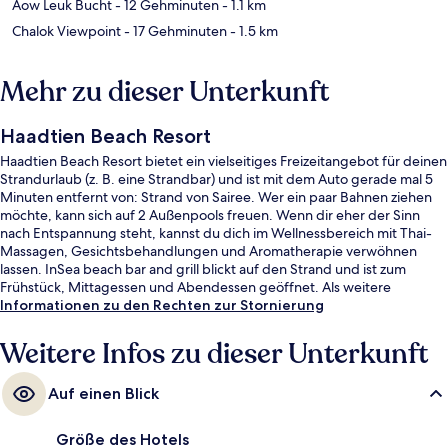
Aow Leuk Bucht
- 12 Gehminuten
- 1.1 km
Chalok Viewpoint
- 17 Gehminuten
- 1.5 km
Mehr zu dieser Unterkunft
Haadtien Beach Resort
Haadtien Beach Resort bietet ein vielseitiges Freizeitangebot für deinen
Strandurlaub (z. B. eine Strandbar) und ist mit dem Auto gerade mal 5
Minuten entfernt von: Strand von Sairee. Wer ein paar Bahnen ziehen
möchte, kann sich auf 2 Außenpools freuen. Wenn dir eher der Sinn
nach Entspannung steht, kannst du dich im Wellnessbereich mit Thai-
Massagen, Gesichtsbehandlungen und Aromatherapie verwöhnen
lassen. InSea beach bar and grill blickt auf den Strand und ist zum
Frühstück, Mittagessen und Abendessen geöffnet. Als weitere
Highlights bietet dieses Resort im Boutique-Stil 2 Poolbars, eine
Informationen zu den Rechten zur Stornierung
Loungebar und eine Snackbar.
Weitere Infos zu dieser Unterkunft
Auf einen Blick
Größe des Hotels