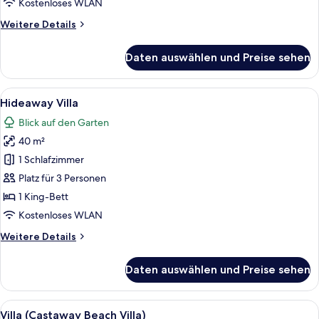
Kostenloses WLAN
Weitere
Weitere Details
Details
für
Daten auswählen und Preise sehen
Villa,
eingeschränkter
Meerblick
Alle
Ein Schlafzimmer mit einem großen Be
5
Hideaway Villa
Fotos
Blick auf den Garten
für
40 m²
Hideaway
Villa
1 Schlafzimmer
anzeigen
Platz für 3 Personen
1 King-Bett
Kostenloses WLAN
Weitere
Weitere Details
Details
für
Daten auswählen und Preise sehen
Hideaway
Villa
Alle
Ein Schlafzimmer mit einem großen Bet
5
Villa (Castaway Beach Villa)