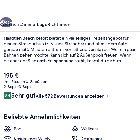
rück
Weiter
83+
Übersicht
Zimmer
Lage
Richtlinien
Haadtien Beach Resort bietet ein vielseitiges Freizeitangebot für
deinen Strandurlaub (z. B. eine Strandbar) und ist mit dem Auto
gerade mal 5 Minuten entfernt von: Strand von Sairee. Wer ein paar
Bahnen ziehen möchte, kann sich auf 2 Außenpools freuen. Wenn
dir eher der Sinn nach Entspannung steht, kannst du dich im
Wellnessbereich mit Thai-Massagen, Gesichtsbehandlungen und
Aromatherapie verwöhnen lassen. InSea beach bar and grill blickt
Der
195 €
auf den Strand und ist zum Frühstück, Mittagessen und
aktuelle
inkl. Steuern & Gebühren
Abendessen geöffnet. Als weitere Highlights bietet dieses Resort
Preis
2. Sept.–3. Sept.
im Boutique-Stil 2 Poolbars, eine Loungebar und eine Snackbar.
Castaway Beach Fron Pool Villa 2 Bed
beträgt
Bewertungen
Sehr gut
8,4
Alle 572 Bewertungen anzeigen
195 €.
8,4 von 10.
Beliebte Annehmlichkeiten
Pool
Wellness
Kostenloses WLAN
Restaurant