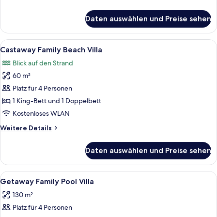
Details
für
Daten auswählen und Preise sehen
Haadtien
Villa
Alle
Ein Zimmer mit Holzboden, einem Bett,
7
Castaway Family Beach Villa
Fotos
Blick auf den Strand
für
60 m²
Castaway
Family
Platz für 4 Personen
Beach
1 King-Bett und 1 Doppelbett
Villa
Kostenloses WLAN
anzeigen
Weitere
Weitere Details
Details
für
Daten auswählen und Preise sehen
Castaway
Family
Beach
Alle
Ein Schlafzimmer mit einem großen Be
7
Villa
Getaway Family Pool Villa
Fotos
130 m²
für
Platz für 4 Personen
Getaway