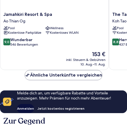
Jamahkiri
The
Jamahkiri Resort & Spa
The Ta
Resort
Tarna
Ao Thian Og
Koh Tao
&
Resort,
Pool
Wellness
Pool
Spa
Koh
Kostenlose Parkplätze
Kostenloses WLAN
Koste
Ao
Tao
Thian
Koh
9.0
8.8
Wunderbar
Her
9,0
8,8
Og
Tao
von
von
546 Bewertungen
437 
10,
10,
Der
153 €
Wunderbar,
Hervorr
Preis
546
437
inkl. Steuern & Gebühren
beträgt
10. Aug.–11. Aug.
Bewertungen
Bewert
153 €
Ähnliche Unterkünfte vergleichen
Melde dich an, um verfügbare Rabatte und Vorteile
anzuzeigen. Mehr Prämien für noch mehr Abenteuer!
Anmelden
Jetzt kostenlos registrieren
Zur Gegend