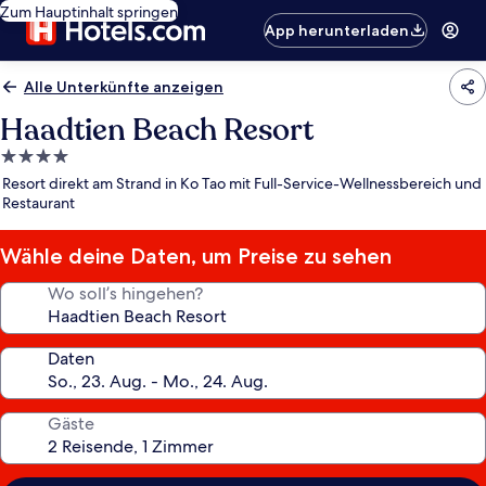
Zum Hauptinhalt springen
App herunterladen
Alle Unterkünfte anzeigen
Haadtien Beach Resort
4.0-
Sterne-
Resort direkt am Strand in Ko Tao mit Full-Service-Wellnessbereich und
Unterkunft
Restaurant
Wähle deine Daten, um Preise zu sehen
Wo soll’s hingehen?
Daten
Gäste