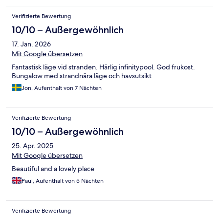
Strand wunderschön. Allerdings gibt es viel Plastikmüll (wofür
das Hotel nichts kann), und der öffentliche Zugang bedeutet,
Verifizierte Bewertung
dass externe Besucher sich direkt vor den Bungalows
10/10 – Außergewöhnlich
niederlassen. Die Mitarbeiter waren bemüht und
entschuldigten sich oft, hatten jedoch keine Lösungen und es
17. Jan. 2026
gab keinerlei Entschädigungen oder Aufmerksamkeiten.
Mit Google übersetzen
Fantastisk läge vid stranden. Härlig infinitypool. God frukost.
Bungalow med strandnära läge och havsutsikt
Jon, Aufenthalt von 7 Nächten
Verifizierte Bewertung
10/10 – Außergewöhnlich
25. Apr. 2025
Mit Google übersetzen
Beautiful and a lovely place
Paul, Aufenthalt von 5 Nächten
Verifizierte Bewertung