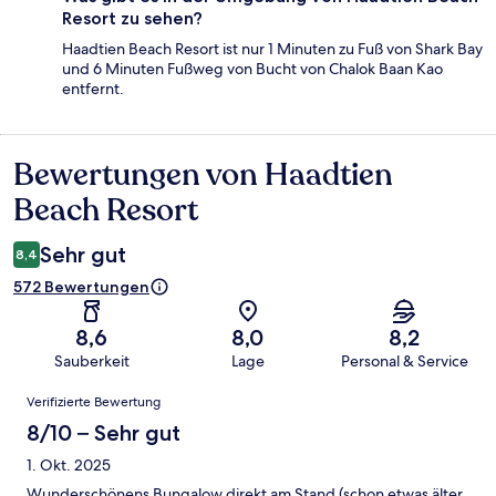
Resort zu sehen?
Haadtien Beach Resort ist nur 1 Minuten zu Fuß von Shark Bay
und 6 Minuten Fußweg von Bucht von Chalok Baan Kao
entfernt.
Bewertungen von Haadtien
Bewertungen
Beach Resort
Sehr gut
8,4
572 Bewertungen
8,6
8,0
8,2
Sauberkeit
Lage
Personal & Service
Bewertungen
Verifizierte Bewertung
8/10 – Sehr gut
1. Okt. 2025
Wunderschönens Bungalow direkt am Stand (schon etwas älter,