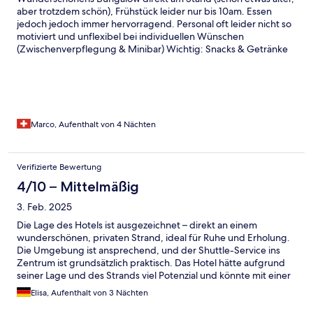
aber trotzdem schön), Frühstück leider nur bis 10am. Essen
jedoch jedoch immer hervorragend. Personal oft leider nicht so
motiviert und unflexibel bei individuellen Wünschen
(Zwischenverpflegung & Minibar) Wichtig: Snacks & Getränke
bei der Ankunft in Ko Tao besorgen, da Hotelstandort sehr
abgelegen ist. Sehr schöne Bucht, Riff leider sehr Tod. Nur
vereinzelt Fische & Schildkröten unterwegs. Insgesamt sehr
schöner Ort wo das Hotel sicher profitiert. Strand leider auch für
zahlende Gäste, könnte in Hochsaison überlaufen sein.
Marco, Aufenthalt von 4 Nächten
Verifizierte Bewertung
4/10 – Mittelmäßig
3. Feb. 2025
Die Lage des Hotels ist ausgezeichnet – direkt an einem
wunderschönen, privaten Strand, ideal für Ruhe und Erholung.
Die Umgebung ist ansprechend, und der Shuttle-Service ins
Zentrum ist grundsätzlich praktisch. Das Hotel hätte aufgrund
seiner Lage und des Strands viel Potenzial und könnte mit einer
Renovierung eine erstklassige Unterkunft werden. - Die
Elisa, Aufenthalt von 3 Nächten
Sauberkeit ließ zu wünschen übrig – in unserem Zimmer lag ein