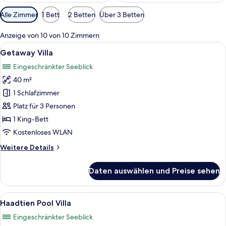
Verfügbare
Alle Zimmer
1 Bett
2 Betten
Über 3 Betten
Filter
für
Anzeige von 10 von 10 Zimmern
Zimmer
Alle
Ein Schlafzimmer mit Bett, Nachttisch, 
5
Getaway Villa
Fotos
Eingeschränkter Seeblick
für
40 m²
Getaway
Villa
1 Schlafzimmer
anzeigen
Platz für 3 Personen
1 King-Bett
Kostenloses WLAN
Weitere
Weitere Details
Details
für
Daten auswählen und Preise sehen
Getaway
Villa
Alle
Ein Holzhaus mit Strohdach, einem Poo
5
Haadtien Pool Villa
Fotos
Eingeschränkter Seeblick
für