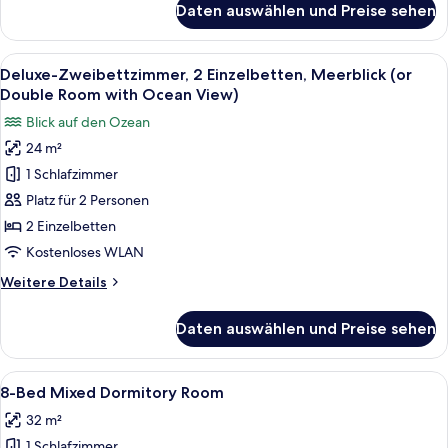
Daten auswählen und Preise sehen
Deluxe-
Zweibettzimmer,
2 Einzelbetten,
Alle
Ein Hotelzimmer mit einer großen Sch
21
Stadtblick
Deluxe-Zweibettzimmer, 2 Einzelbetten, Meerblick (or
Fotos
Double Room with Ocean View)
für
Blick auf den Ozean
Deluxe-
24 m²
Zweibettzimmer,
1 Schlafzimmer
2 Einzelbetten,
Meerblick
Platz für 2 Personen
(or
2 Einzelbetten
Double
Kostenloses WLAN
Room
Weitere
Weitere Details
with
Details
Ocean
für
Daten auswählen und Preise sehen
Deluxe-
View)
Zweibettzimmer,
anzeigen
2 Einzelbetten,
Alle
Ein Schlafraum mit Etagenbett, Vorhän
35
Meerblick
8-Bed Mixed Dormitory Room
Fotos
(or
32 m²
Double
für
Room
1 Schlafzimmer