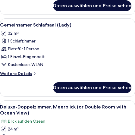
für
Daten auswählen und Preise sehen
Gemeinsamer
Schlafsaal
(Mixed)
Alle
Ein Schlafraum mit Etagenbetten, Hol
25
Gemeinsamer Schlafsaal (Lady)
Fotos
32 m²
für
1 Schlafzimmer
Gemeinsamer
Schlafsaal
Platz für 1 Person
(Lady)
1 Einzel-Etagenbett
anzeigen
Kostenloses WLAN
Weitere
Weitere Details
Details
für
Daten auswählen und Preise sehen
Gemeinsamer
Schlafsaal
(Lady)
Alle
Ein Hotelzimmer mit Bett, Fernseher, B
16
Deluxe-Doppelzimmer, Meerblick (or Double Room with
Fotos
Ocean View)
für
Blick auf den Ozean
Deluxe-
24 m²
Doppelzimmer,