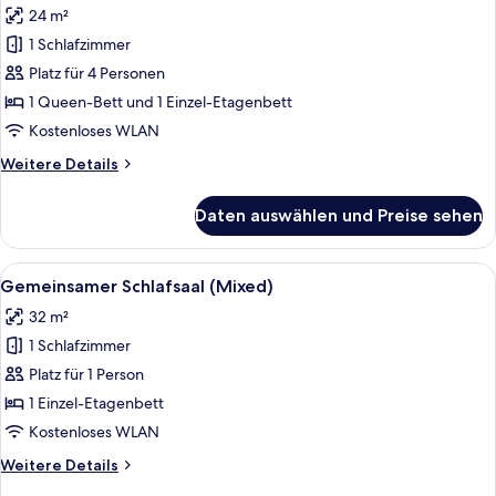
Stadtblick
24 m²
für
1 Schlafzimmer
Vierbettzimmer
anzeigen
Platz für 4 Personen
1 Queen-Bett und 1 Einzel-Etagenbett
Kostenloses WLAN
Weitere
Weitere Details
Details
für
Daten auswählen und Preise sehen
Vierbettzimmer
Alle
Ein Schlafsaalzimmer mit Etagenbette
35
Gemeinsamer Schlafsaal (Mixed)
Fotos
32 m²
für
1 Schlafzimmer
Gemeinsamer
Schlafsaal
Platz für 1 Person
(Mixed)
1 Einzel-Etagenbett
anzeigen
Kostenloses WLAN
Weitere
Weitere Details
Details