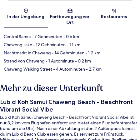
Karte
In der Umgebung
Fortbewegung vor
Restaurants
Ort
Central Samui
- 7 Gehminuten
- 0.6 km
Chaweng Lake
- 12 Gehminuten
- 1.1 km
Nachtmarkt in Chaweng
- 14 Gehminuten
- 1.2 km
Strand von Chaweng
- 1 Autominute
- 0.2 km
Chaweng Walking Street
- 4 Autominuten
- 2.7 km
Mehr zu dieser Unterkunft
Lub d Koh Samui Chaweng Beach - Beachfront
Vibrant Social Vibe
Lub d Koh Samui Chaweng Beach - Beachfront Vibrant Social Vibe ist
nur 3,2 km vom Flughafen entfernt und bietet einen Flughafentransfer
(rund um die Uhr). Nach einer Abkühlung in den 2 Außenpools kannst
du im Lub d Beach Club essen gehen. Es serviert zum Frühstück,
Mittagessen und Abendessen internationale Küche. Eine Poolbar, eine