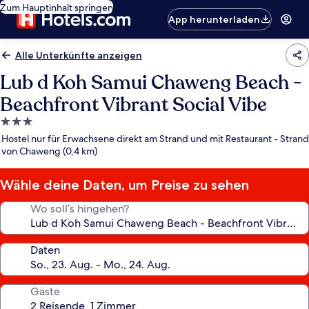
Zum Hauptinhalt springen
App herunterladen
Alle Unterkünfte anzeigen
Lub d Koh Samui Chaweng Beach -
Beachfront Vibrant Social Vibe
3.0-
Sterne-
Hostel nur für Erwachsene direkt am Strand und mit Restaurant - Strand
Unterkunft
von Chaweng (0,4 km)
Wähle deine Daten, um Preise zu sehen
Wo soll’s hingehen?
Daten
Gäste