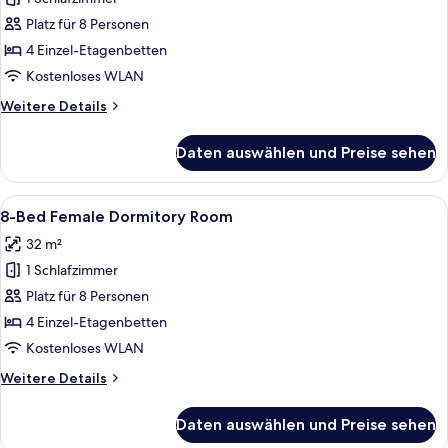
8-
with
Bed
Platz für 8 Personen
Ocean
Mixed
View)
4 Einzel-Etagenbetten
Dormitory
Kostenloses WLAN
Room
Weitere
Weitere Details
anzeigen
Details
für
Daten auswählen und Preise sehen
8-
Bed
Mixed
Alle
Ein Flur mit Holzboden und Wänden, di
25
Dormitory
8-Bed Female Dormitory Room
Fotos
Room
32 m²
für
1 Schlafzimmer
8-
Bed
Platz für 8 Personen
Female
4 Einzel-Etagenbetten
Dormitory
Kostenloses WLAN
Room
Weitere
Weitere Details
anzeigen
Details
für
Daten auswählen und Preise sehen
8-