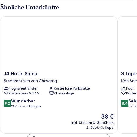
Ähnliche Unterkünfte
J4 Hotel Samui
3 Tigers
J4
3
J4 Hotel Samui
3 Tige
Hotel
Tigers
Stadtzentrum von Chaweng
Koh Sam
Samui
Resort
Flughafentransfer
Kostenlose Parkplätze
Pool
Stadtzentrum
&
Kostenloses WLAN
Klimaanlage
Koste
von
Hostel
Chaweng
Koh
9.2
8.4
Wunderbar
Seh
9,2
8,4
Samui
von
von
256 Bewertungen
37 B
10,
10,
Der
38 €
Wunderbar,
Sehr
Preis
256
gut,
inkl. Steuern & Gebühren
beträgt
2. Sept.–3. Sept.
Bewertungen
37
38 €
Bewert