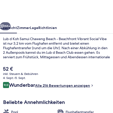
Samui
Chaweng
Beach
rück
Weiter
-
155+
Übersicht
Zimmer
Lage
Richtlinien
Beachfront
Lub d Koh Samui Chaweng Beach - Beachfront Vibrant Social Vibe
Vibrant
ist nur 3,2 km vom Flughafen entfernt und bietet einen
Flughafentransfer (rund um die Uhr). Nach einer Abkühlung in den
Social
2 Außenpools kannst du im Lub d Beach Club essen gehen. Es
Vibe
serviert zum Frühstück, Mittagessen und Abendessen internationale
Küche. Eine Poolbar, eine Bar/Lounge und ein Garten gehören zu
den weiteren Highlights.
Der
52 €
aktuelle
inkl. Steuern & Gebühren
Preis
4. Sept.–5. Sept.
Garten
beträgt
Bewertungen
Wunderbar
9,0
Alle 216 Bewertungen anzeigen
52 €.
9,0 von 10.
Beliebte Annehmlichkeiten
Pool
Flughafentransfer