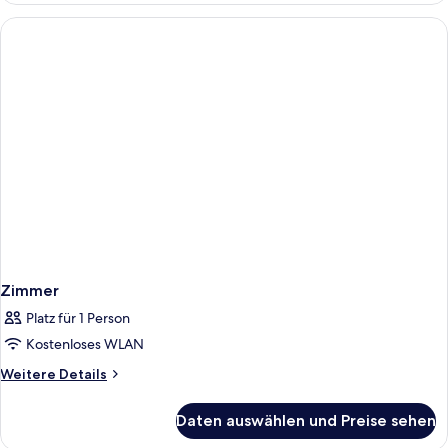
Zimmer
Platz für 1 Person
Kostenloses WLAN
Weitere
Weitere Details
Details
für
Daten auswählen und Preise sehen
Zimmer