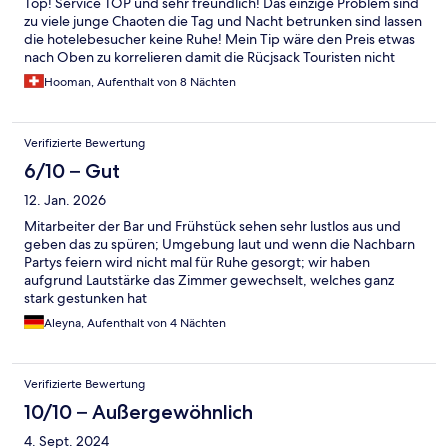
Top! Service TOP und sehr freundlich! Das einzige Problem sind
zu viele junge Chaoten die Tag und Nacht betrunken sind lassen
die hotelebesucher keine Ruhe! Mein Tip wäre den Preis etwas
nach Oben zu korrelieren damit die Rücjsack Touristen nicht
mehr dort landen! Ansonsten TOP
Hooman, Aufenthalt von 8 Nächten
Verifizierte Bewertung
6/10 – Gut
12. Jan. 2026
Mitarbeiter der Bar und Frühstück sehen sehr lustlos aus und
geben das zu spüren; Umgebung laut und wenn die Nachbarn
Partys feiern wird nicht mal für Ruhe gesorgt; wir haben
aufgrund Lautstärke das Zimmer gewechselt, welches ganz
stark gestunken hat
Aleyna, Aufenthalt von 4 Nächten
Verifizierte Bewertung
10/10 – Außergewöhnlich
4. Sept. 2024