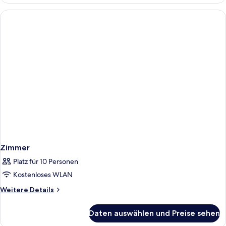
Bed
Female
Dormitory
Room
Zimmer
Platz für 10 Personen
Kostenloses WLAN
Weitere
Weitere Details
Details
für
Daten auswählen und Preise sehen
Zimmer