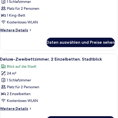
1 Schlafzimmer
Meerblick
(or
Platz für 2 Personen
Double
1 King-Bett
Room
Kostenloses WLAN
with
Weitere
Weitere Details
Ocean
Details
View)
für
Daten auswählen und Preise sehen
Deluxe-
anzeigen
Doppelzimmer,
Meerblick
Alle
Ein Hotelzimmer mit zwei Betten, eine
14
(or
Deluxe-Zweibettzimmer, 2 Einzelbetten, Stadtblick
Fotos
Double
Blick auf die Stadt
Room
für
with
24 m²
Deluxe-
Ocean
Zweibettzimmer,
1 Schlafzimmer
View)
2 Einzelbetten,
Platz für 2 Personen
Stadtblick
2 Einzelbetten
anzeigen
Kostenloses WLAN
Weitere
Weitere Details
Details
für