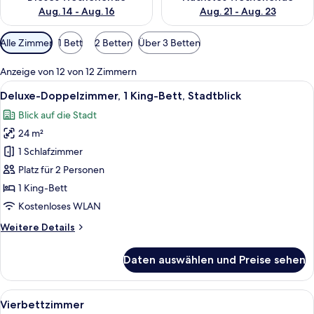
Aug. 14 - Aug. 16
Aug. 21 - Aug. 23
Verfügbare
Alle Zimmer
1 Bett
2 Betten
Über 3 Betten
Filter
für
Anzeige von 12 von 12 Zimmern
Zimmer
Alle
Ein Hotelzimmer mit Bett, Schreibtisc
22
Deluxe-Doppelzimmer, 1 King-Bett, Stadtblick
Fotos
Blick auf die Stadt
für
24 m²
Deluxe-
Doppelzimmer,
1 Schlafzimmer
1 King-
Platz für 2 Personen
Bett,
1 King-Bett
Stadtblick
Kostenloses WLAN
anzeigen
Weitere
Weitere Details
Details
für
Daten auswählen und Preise sehen
Deluxe-
Doppelzimmer,
1 King-
Alle
Ein Zimmer mit Stockbetten, einem Fen
14
Bett,
Vierbettzimmer
Fotos