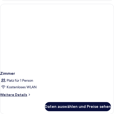
Zimmer
Platz für 1 Person
Kostenloses WLAN
Weitere
Weitere Details
Details
für
Daten auswählen und Preise sehen
Zimmer