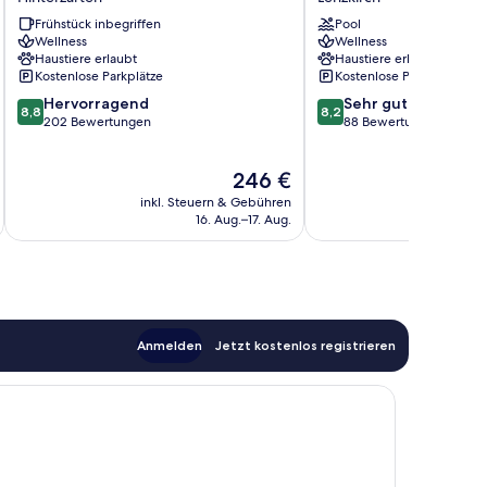
Hinterzarten
Schwarzwald
Frühstück inbegriffen
Pool
Lenzkirch
Wellness
Wellness
Haustiere erlaubt
Haustiere erlaubt
Kostenlose Parkplätze
Kostenlose Parkplätze
8.8
8.2
Hervorragend
Sehr gut
8,8
8,2
von
von
202 Bewertungen
88 Bewertungen
10,
10,
Hervorragend,
Sehr
Der
246 €
202
gut,
Preis
Bewertungen
88
inkl. Steuern & Gebühren
inkl. S
beträgt
Bewertungen
16. Aug.–17. Aug.
246 €
Anmelden
Jetzt kostenlos registrieren