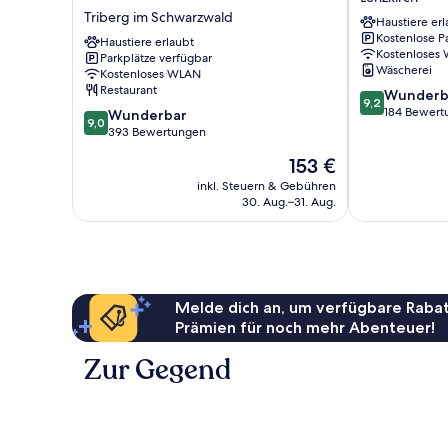
Plus
Lenzkirch
Triberg im Schwarzwald
Haustiere erl
Hotel
Kostenlose P
Schwarzwald
Haustiere erlaubt
Kostenloses
Parkplätze verfügbar
Residenz
Wäscherei
Kostenloses WLAN
Triberg
Restaurant
9.2
Wunderb
im
9,2
von
184 Bewert
9.0
Schwarzwald
Wunderbar
9,0
10,
von
393 Bewertungen
Wunderbar,
10,
Der
153 €
184
Wunderbar,
Preis
Bewertungen
393
inkl. Steuern & Gebühren
beträgt
30. Aug.–31. Aug.
Bewertungen
153 €
Melde dich an, um verfügbare Rabat
Prämien für noch mehr Abenteuer!
Zur Gegend