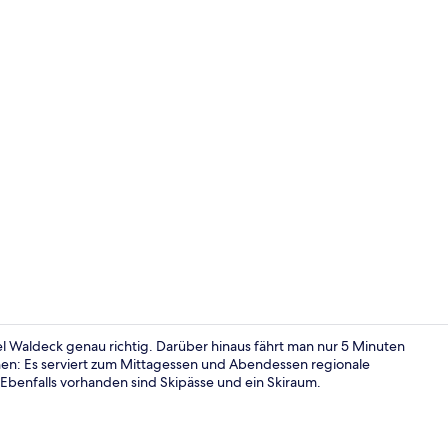
Premium-Dopp
l Waldeck genau richtig. Darüber hinaus fährt man nur 5 Minuten
ehen: Es serviert zum Mittagessen und Abendessen regionale
Ebenfalls vorhanden sind Skipässe und ein Skiraum.
Fassade der