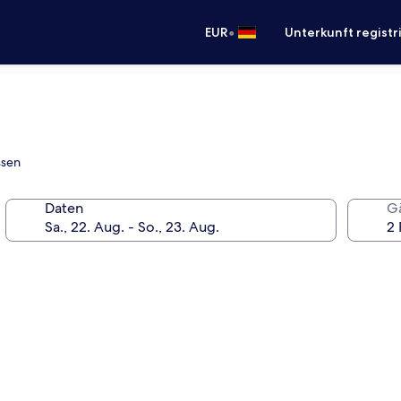
•
EUR
Unterkunft registr
ssen
Daten
G