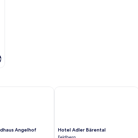
n
aus Angelhof
Hotel Adler Bärental
aus
Hotel
dhaus Angelhof
Hotel Adler Bärental
Adler
Feldberg