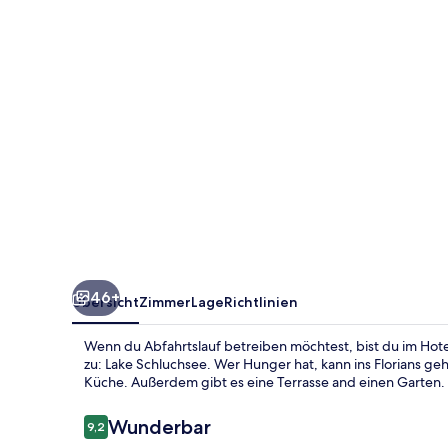
46+
Übersicht
Zimmer
Lage
Richtlinien
Wenn du Abfahrtslauf betreiben möchtest, bist du im Hote
zu: Lake Schluchsee. Wer Hunger hat, kann ins Florians g
Küche. Außerdem gibt es eine Terrasse and einen Garten. 
Bewertungen
Wunderbar
9,2
9,2 von 10.