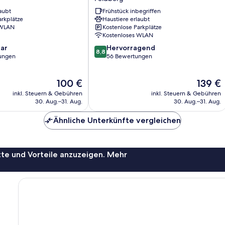
Bärental
aubt
Frühstück inbegriffen
Feldberg
arkplätze
Haustiere erlaubt
 WLAN
Kostenlose Parkplätze
Kostenloses WLAN
8.8
ar
Hervorragend
8,8
von
ungen
56 Bewertungen
10,
Hervorragend,
Der
Der
100 €
139 €
56
Preis
Preis
Bewertungen
inkl. Steuern & Gebühren
inkl. Steuern & Gebühren
beträgt
beträgt
30. Aug.–31. Aug.
30. Aug.–31. Aug.
100 €
139 €
Ähnliche Unterkünfte vergleichen
te und Vorteile anzuzeigen. Mehr