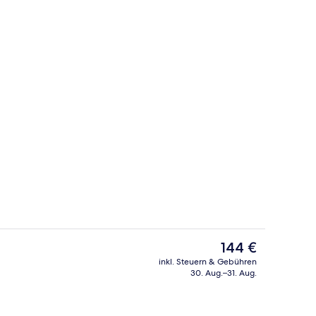
elzimmer | Zimmersafe, Schreibtisch, laptopgeeigneter Arbeitsplatz
Rezeption
Der
144 €
aktuelle
inkl. Steuern & Gebühren
Preis
30. Aug.–31. Aug.
 Unterkunft
Fassade der Unterkunft
beträgt
144 €.