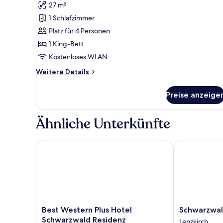
Junior-
Bewertung)
27 m²
Zimmer
1 Schlafzimmer
anzeigen
Platz für 4 Personen
1 King-Bett
Kostenloses WLAN
Weitere
Weitere Details
Details
für
Preise anzeige
Junior-
Zimmer
Ähnliche Unterkünfte
Best Western Plus Hotel Schwarzwald Residenz
Schwarzwaldh
Best
Schwarzwaldh
Best Western Plus Hotel
Schwarzwal
Western
Angelhof
Schwarzwald Residenz
Lenzkirch