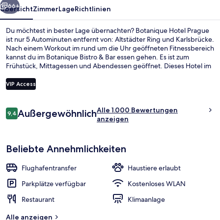
66+
Übersicht
Zimmer
Lage
Richtlinien
Du möchtest in bester Lage übernachten? Botanique Hotel Prague
ist nur 5 Autominuten entfernt von: Altstädter Ring und Karlsbrücke.
Nach einem Workout im rund um die Uhr geöffneten Fitnessbereich
kannst du im Botanique Bistro & Bar essen gehen. Es ist zum
Frühstück, Mittagessen und Abendessen geöffnet. Dieses Hotel im
luxuriösen Stil bietet eine Loungebar und eine Ladestation für E-
Bikes. Andere Reisende schätzen die fußläufige Entfernung zu den
VIP Access
öffentlichen Verkehrsmitteln: Zur Haltestelle Florenc sind es nur
wenige Schritte und zur Metrostation Florenc sind es 4
Bewertungen
Gehminuten.
Alle 1.000 Bewertungen
Außergewöhnlich
Sitzecke in der Lobby
9,4
9,4 von 10.
anzeigen
Beliebte Annehmlichkeiten
Flughafentransfer
Haustiere erlaubt
Parkplätze verfügbar
Kostenloses WLAN
Restaurant
Klimaanlage
Alle anzeigen