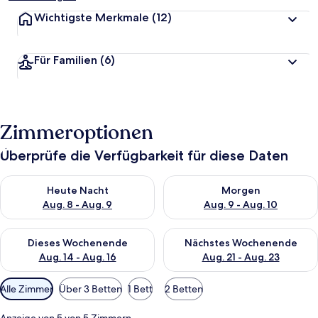
Wichtigste Merkmale
(12)
Für Familien
(6)
Zimmeroptionen
Überprüfe die Verfügbarkeit für diese Daten
Überprüfe die Verfügbarkeit für heute Nacht, Aug. 8 - Aug. 9.
Überprüfe die Verfügbarkeit f
Heute Nacht
Morgen
Aug. 8 - Aug. 9
Aug. 9 - Aug. 10
Überprüfe die Verfügbarkeit für dieses Wochenende, Aug. 14 -
Überprüfe die Verfügbarkeit f
Dieses Wochenende
Nächstes Wochenende
Aug. 14 - Aug. 16
Aug. 21 - Aug. 23
Verfügbare
Alle Zimmer
Über 3 Betten
1 Bett
2 Betten
Filter
für