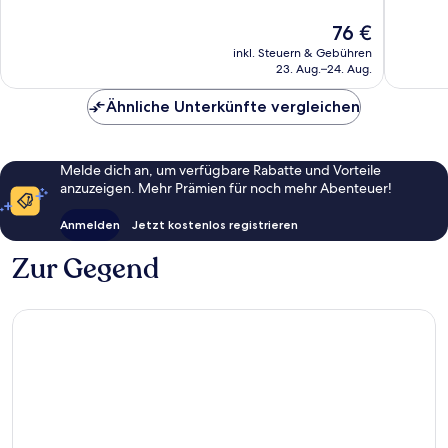
Außergewöhnlich,
Außerge
1.005
1.005
Der
76 €
Bewertungen
Bewert
Preis
inkl. Steuern & Gebühren
beträgt
23. Aug.–24. Aug.
76 €
Ähnliche Unterkünfte vergleichen
Melde dich an, um verfügbare Rabatte und Vorteile
anzuzeigen. Mehr Prämien für noch mehr Abenteuer!
Anmelden
Jetzt kostenlos registrieren
Zur Gegend