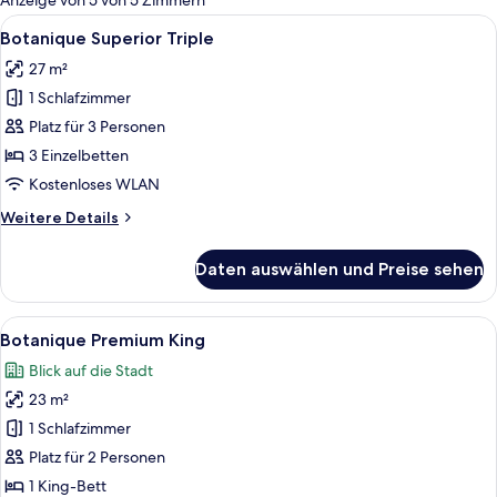
Anzeige von 5 von 5 Zimmern
Zimmer
Alle
Ein Hotelzimmer mit einem großen Bett
10
Botanique Superior Triple
Fotos
27 m²
für
1 Schlafzimmer
Botanique
Superior
Platz für 3 Personen
Triple
3 Einzelbetten
anzeigen
Kostenloses WLAN
Weitere
Weitere Details
Details
für
Daten auswählen und Preise sehen
Botanique
Superior
Triple
Alle
Ein Hotelzimmer mit einem Bett, einem 
14
Botanique Premium King
Fotos
Blick auf die Stadt
für
23 m²
Botanique
Premium
1 Schlafzimmer
King
Platz für 2 Personen
anzeigen
1 King-Bett