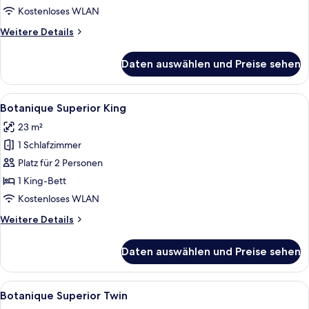
Kostenloses WLAN
Weitere
Weitere Details
Details
für
Daten auswählen und Preise sehen
Botanique
Premium
King
Alle
Ein modernes Hotelzimmer mit einem Be
11
Botanique Superior King
Fotos
23 m²
für
1 Schlafzimmer
Botanique
Superior
Platz für 2 Personen
King
1 King-Bett
anzeigen
Kostenloses WLAN
Weitere
Weitere Details
Details
für
Daten auswählen und Preise sehen
Botanique
Superior
King
Alle
Ein Hotelzimmer mit zwei Betten, ein
9
Botanique Superior Twin
Fotos