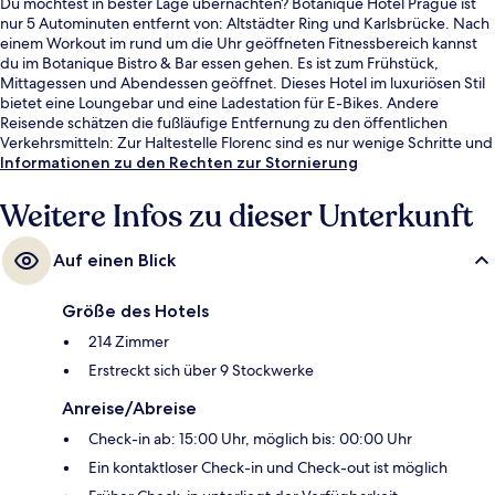
Du möchtest in bester Lage übernachten? Botanique Hotel Prague ist
nur 5 Autominuten entfernt von: Altstädter Ring und Karlsbrücke. Nach
einem Workout im rund um die Uhr geöffneten Fitnessbereich kannst
du im Botanique Bistro & Bar essen gehen. Es ist zum Frühstück,
Mittagessen und Abendessen geöffnet. Dieses Hotel im luxuriösen Stil
bietet eine Loungebar und eine Ladestation für E-Bikes. Andere
Reisende schätzen die fußläufige Entfernung zu den öffentlichen
Verkehrsmitteln: Zur Haltestelle Florenc sind es nur wenige Schritte und
zur Metrostation Florenc sind es 4 Gehminuten.
Informationen zu den Rechten zur Stornierung
Weitere Infos zu dieser Unterkunft
Auf einen Blick
Größe des Hotels
214 Zimmer
Erstreckt sich über 9 Stockwerke
Anreise/Abreise
Check-in ab: 15:00 Uhr, möglich bis: 00:00 Uhr
Ein kontaktloser Check-in und Check-out ist möglich