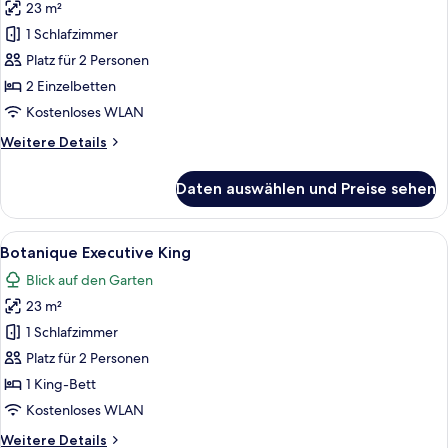
23 m²
für
1 Schlafzimmer
Botanique
Superior
Platz für 2 Personen
Twin
2 Einzelbetten
anzeigen
Kostenloses WLAN
Weitere
Weitere Details
Details
für
Daten auswählen und Preise sehen
Botanique
Superior
Twin
Alle
Ein Hotelzimmer mit einem Holztisch, 
14
Botanique Executive King
Fotos
Blick auf den Garten
für
23 m²
Botanique
Executive
1 Schlafzimmer
King
Platz für 2 Personen
anzeigen
1 King-Bett
Kostenloses WLAN
Weitere
Weitere Details