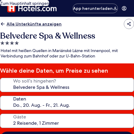
Zum Hauptinhalt springen
App herunterladen
Alle Unterkünfte anzeigen
Belvedere Spa & Wellness
4.0-
Sterne-
Hotel mit heißen Quellen in Mariánské Lázne mit Innenpool, mit
Unterkunft
Verbindung zum Bahnhof oder zur U-Bahn-Station
Wähle deine Daten, um Preise zu sehen
Wo soll’s hingehen?
Daten
Gäste