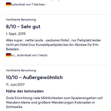
schmales Rinnsal bis gar kein Wasser. Von der Toilettenspülung
Aufenthalt von 7 Nächten
ganz zu schweigen.... In der Badeabteilung muß man die
Erwartungen mit Daumen abwärts beurteilen, es sei denn man
geht ganz unbedarft dahin und ist mit jeglicher Leistung so wie
Verifizierte Bewertung
sie geboten ist zufrieden. Frühstück ist o.k. Küche mittel bis gut
8/10 – Sehr gut
1. Sept. 2019
Alles super , nette Leute , sauberes Hotel , nur Parkplatz leider
nicht am Hotel (nur Kurzzeitparkplatz bei An-Abreise für Ent-
Beladen .
A.L., Aufenthalt von 1 Nacht
Verifizierte Bewertung
10/10 – Außergewöhnlich
11. Juni 2017
Nähe der kolonaden
Gute Einrichtung viele Möhlichkeiten zum Spazierengehen unf
Wandern kleine und größere Wanderungen Kolonaden in
Sichtweite