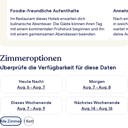
Foodie-freundliche Aufenthalte
Annehm
Im Restaurant dieses Hotels erwarten dich
Nach ei
kulinarische Abenteuer. Die Gäste können ihren Tag
in weic
mit einem kontinentalen Frühstück beginnen und ihn
wartet m
mit einem gemeinsamen Abendessen beenden.
deine Au
Zimmeroptionen
Überprüfe die Verfügbarkeit für diese Daten
Überprüfe die Verfügbarkeit für heute Nacht, Aug. 6 - Aug. 7.
Überprüfe die Verfügbarkeit f
Heute Nacht
Morgen
Aug. 6 - Aug. 7
Aug. 7 - Aug. 8
Überprüfe die Verfügbarkeit für dieses Wochenende, Aug. 7 - 
Überprüfe die Verfügbarkeit f
Dieses Wochenende
Nächstes Wochenende
Aug. 7 - Aug. 9
Aug. 14 - Aug. 16
Verfügbare
Alle Zimmer
1 Bett
Filter