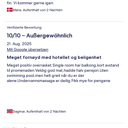
fin. Vi kommer gerne igen.
Maria, Aufenthalt von 2 Nächten
Verifizierte Bewertung
10/10 – Außergewöhnlich
21. Aug. 2025
Mit Google übersetzen
Meget fornøyd med hotellet og beligenhet
Meget positiv overrasket.Single room har balkong,kort avstand
til promenaden.Veldig god mat,hadde halv pensjon.Liten
swimming pool,men helt greit når du er der
alene.Undervannsmassage er deilig.Fikk mye for pengene
Dagmar, Aufenthalt von 2 Nächten