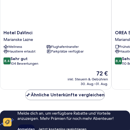
Hotel
OREA
Hotel DaVinci
OREA S
DaVinci
Spa
Marianske Lazne
Marians
Marianske
Hotel
Wellness
Flughafentransfer
Frühst
Lazne
Bohemi
Haustiere erlaubt
Parkplätze verfügbar
Hausti
Mariáns
Lázně
8.4
8.4
Sehr gut
Seh
8,4
8,4
Marians
von
von
104 Bewertungen
110 
Lazne
10,
10,
Der
72 €
Sehr
Sehr
Preis
gut,
gut,
inkl. Steuern & Gebühren
beträgt
30. Aug.–31. Aug.
104
110
72 €
Bewertungen
Bewert
Ähnliche Unterkünfte vergleichen
Melde dich an, um verfügbare Rabatte und Vorteile
anzuzeigen. Mehr Prämien für noch mehr Abenteuer!
Anmelden
Jetzt kostenlos registrieren