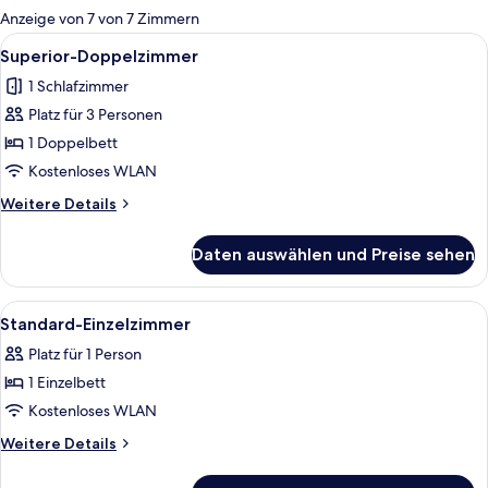
für
Anzeige von 7 von 7 Zimmern
Zimmer
Alle
Ein Hotelzimmer mit Bett, Sessel, Na
7
Superior-Doppelzimmer
Fotos
1 Schlafzimmer
für
Platz für 3 Personen
Superior-
Doppelzimmer
1 Doppelbett
anzeigen
Kostenloses WLAN
Weitere
Weitere Details
Details
für
Daten auswählen und Preise sehen
Superior-
Doppelzimmer
Alle
Standard-Einzelzimmer | Minibar, Zimme
4
Standard-Einzelzimmer
Fotos
Platz für 1 Person
für
1 Einzelbett
Standard-
Einzelzimmer
Kostenloses WLAN
anzeigen
Weitere
Weitere Details
Details
für