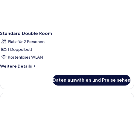
Standard Double Room
Platz für 2 Personen
1 Doppelbett
Kostenloses WLAN
Weitere
Weitere Details
Details
für
Daten auswählen und Preise sehen
Standard
Double
Room