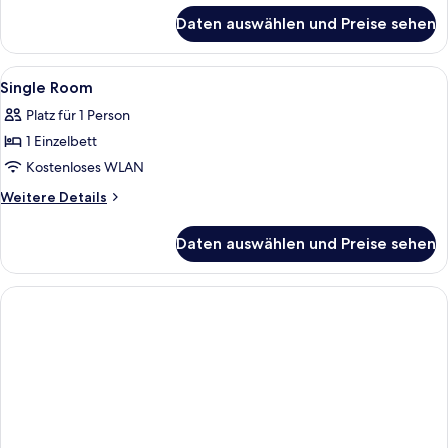
für
Daten auswählen und Preise sehen
Deluxe-
Doppelzimmer
Alle
Minibar, Zimmersafe, Schreibtisch, sch
1
Single Room
Fotos
Platz für 1 Person
für
1 Einzelbett
Single
Room
Kostenloses WLAN
anzeigen
Weitere
Weitere Details
Details
für
Daten auswählen und Preise sehen
Single
Room