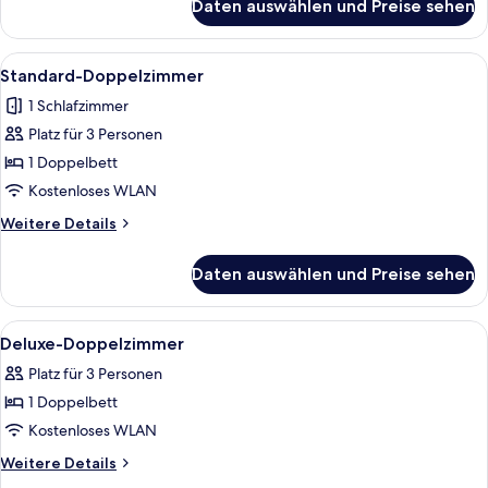
Daten auswählen und Preise sehen
Standard-
Einzelzimmer
Alle
Standard-Doppelzimmer | Minibar, Zimm
6
Standard-Doppelzimmer
Fotos
1 Schlafzimmer
für
Platz für 3 Personen
Standard-
Doppelzimmer
1 Doppelbett
anzeigen
Kostenloses WLAN
Weitere
Weitere Details
Details
für
Daten auswählen und Preise sehen
Standard-
Doppelzimmer
Alle
Deluxe-Doppelzimmer | Minibar, Zimmer
7
Deluxe-Doppelzimmer
Fotos
Platz für 3 Personen
für
1 Doppelbett
Deluxe-
Doppelzimmer
Kostenloses WLAN
anzeigen
Weitere
Weitere Details
Details