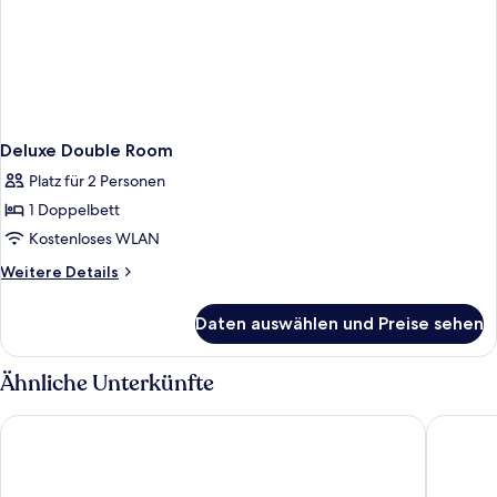
Deluxe Double Room
Platz für 2 Personen
1 Doppelbett
Kostenloses WLAN
Weitere
Weitere Details
Details
für
Daten auswählen und Preise sehen
Deluxe
Double
Room
Ähnliche Unterkünfte
Hotel DaVinci
OREA Spa