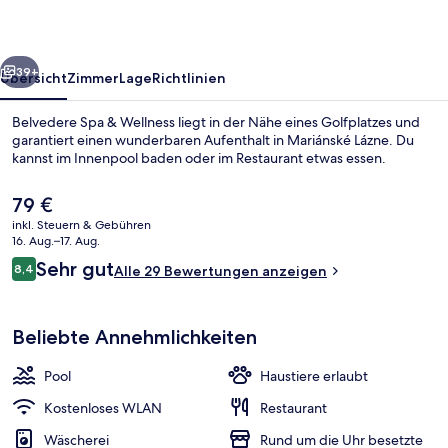
rück
Weiter
39+
Übersicht
Zimmer
Lage
Richtlinien
Belvedere Spa & Wellness liegt in der Nähe eines Golfplatzes und
garantiert einen wunderbaren Aufenthalt in Mariánské Lázne. Du
kannst im Innenpool baden oder im Restaurant etwas essen.
Der
79 €
aktuelle
inkl. Steuern & Gebühren
Preis
16. Aug.–17. Aug.
beträgt
Bewertungen
Sehr gut
8,4
Alle 29 Bewertungen anzeigen
79 €.
8,4 von 10.
Außenbereich
Beliebte Annehmlichkeiten
Pool
Haustiere erlaubt
Kostenloses WLAN
Restaurant
Wäscherei
Rund um die Uhr besetzte